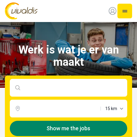
Vivaldis Interim
Open 
Werk is wat je er van
maakt
Zoeken op functie
maximale afstan
Show me the jobs