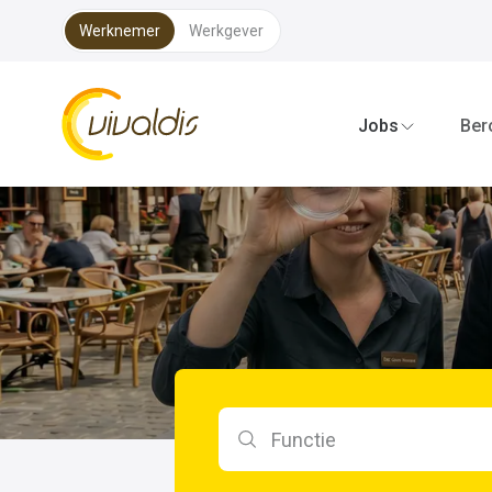
Werknemer
Werkgever
Vivaldis Interim
Jobs
Ber
Zoeken op functie