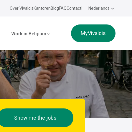
Over Vivaldis
Kantoren
Blog
FAQ
Contact
Nederlands
MyVivaldis
Work in Belgium
Show me the jobs