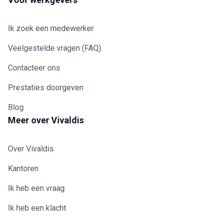
(arbeidstijd 
beschikbaarh
Ik zoek een medewerker
100%)Arab: 
per uurMaalt
Veelgestelde vragen (FAQ)
euro
Contacteer ons
Prestaties doorgeven
Blog
Meer over Vivaldis
Over Vivaldis
Kantoren
Ik heb een vraag
Ik heb een klacht