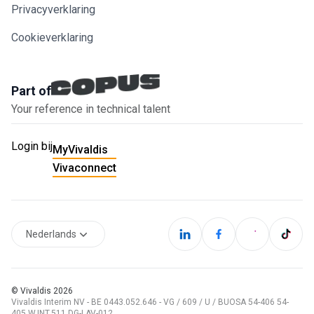
Privacyverklaring
Cookieverklaring
Part of
Your reference in technical talent
Login bij
MyVivaldis
Vivaconnect
Nederlands
© Vivaldis
2026
Vivaldis Interim NV - BE 0443.052.646 - VG / 609 / U / BUOSA 54-406 54-
405 W.INT.511 DG-LAV-012