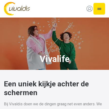
Vivaldis Interim
Open 
Vivalife
Een uniek kijkje achter de
schermen
Bij Vivaldis doen we de dingen graag net even anders. We