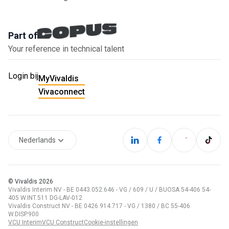
Part of
Your reference in technical talent
Login bij
MyVivaldis
Vivaconnect
Nederlands
© Vivaldis
2026
Vivaldis Interim NV - BE 0443.052.646 - VG / 609 / U / BUOSA 54-406 54-
405 W.INT.511 DG-LAV-012
Vivaldis Construct NV - BE 0426.914.717 - VG / 1380 / BC 55-406
W.DISP.900
VCU Interim
VCU Construct
Cookie-instellingen