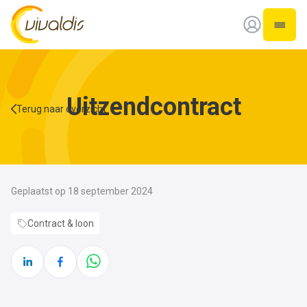
Vivaldis Interim
Open 
Uitzendcontract
Terug naar overzicht
Geplaatst op 18 september 2024
Contract & loon