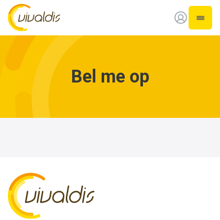
Vivaldis Interim
Open 
Bel me op