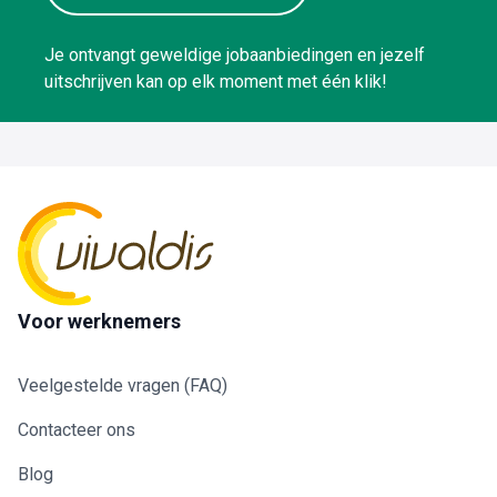
traceerbaarheid.Coaching &
Veiligheid: Je verzorgt interne
Je ontvangt geweldige jobaanbiedingen en jezelf
opleidingen en werkt nauw samen
met de preventieadviseur om het
uitschrijven kan op elk moment met één klik!
veiligheidsbeleid te versterken.
Voor werknemers
Veelgestelde vragen (FAQ)
Contacteer ons
Blog