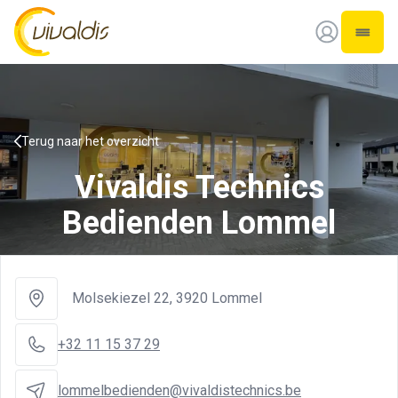
Vivaldis Interim
Open 
Terug naar het overzicht
Vivaldis Technics
Bedienden Lommel
Molsekiezel 22
,
3920 Lommel
+32 11 15 37 29
lommelbedienden@vivaldistechnics.be