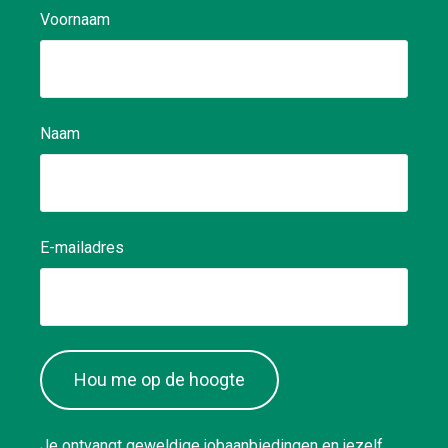
tussenstockage en
Voornaam
buitenterrein. 🛠️As
schilderhal: Je ond
proces door staale
te leggen en om te
de verschillende fa
Naam
oppervlaktebehande
Je waakt over de o
op het buitenterrei
stapelhout correct 
op te ruimen. ✅
E-mailadres
Hou me op de hoogte
Je ontvangt geweldige jobaanbiedingen en jezelf