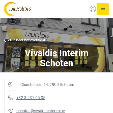
Vivaldis Interim
Open 
Terug naar het overzicht
Vivaldis Interim
Schoten
Churchilllaan 14
,
2900 Schoten
+32 3 237 95 05
schoten@vivaldisinterim.be