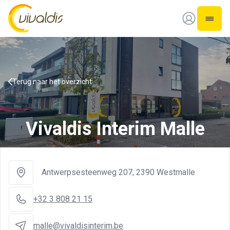
Vivaldis Interim
Open 
Terug naar het overzicht
Vivaldis Interim Malle
Antwerpsesteenweg 207
,
2390 Westmalle
+32 3 808 21 15
malle@vivaldisinterim.be