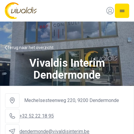
Vivaldis Interim
Open 
Terug naar het overzicht
Vivaldis Interim
Dendermonde
Mechelsesteenweg 220
,
9200 Dendermonde
+32 52 22 18 95
dendermonde@vivaldisinterim.be