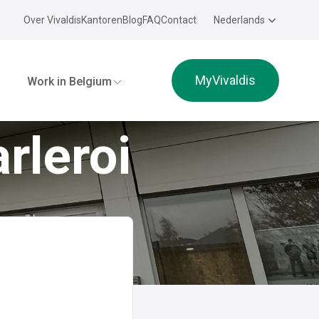
Over Vivaldis
Kantoren
Blog
FAQ
Contact
Nederlands
MyVivaldis
Work in Belgium
rleroi