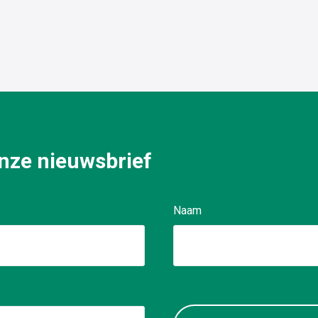
ues pour un service client
rapide et fiable
 onze nieuwsbrief
Naam