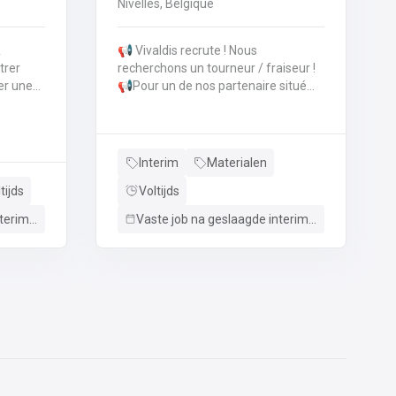
Nivelles, Belgique
📢 Vivaldis recrute ! Nous
trer
recherchons un tourneur / fraiseur !
er une
📢Pour un de nos partenaire situé
poser des
dans la région de Nivelles, nous
ence
sommes à la recherche d'un
iller les
tourneur / fraiseur. Notre partenaire
2
est spécialisé dans l'ingénierie de
Interim
Materialen
& offres
précision CNC et de fabrications
tijds
Voltijds
s
soudées.Ils travaillent tous les
nt
métaux ferreux et non ferreux, ainsi
Vaste job na geslaagde interimperiode
Vaste job na geslaagde interimperiode
que tous les types de polyamides.
🛠️ Vos tâches en tant que tourneur /
hat à la
fraiseur : Vous réaliserez des pièces
e sans
de précision sur bases de plans;Vous
:
analysez les contraintes
dimensionnelles et
et
géométriques;Vous vérifiez les
tre en
appareils de contrôle, régler les
cer la
paramètres de coupe, choisir les
outils et les monter sur le tour;Vous