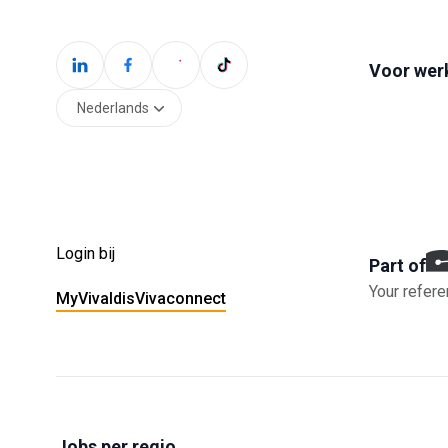
Voor wer
Nederlands
Login bij
Part of
Your refere
MyVivaldis
Vivaconnect
Jobs per regio