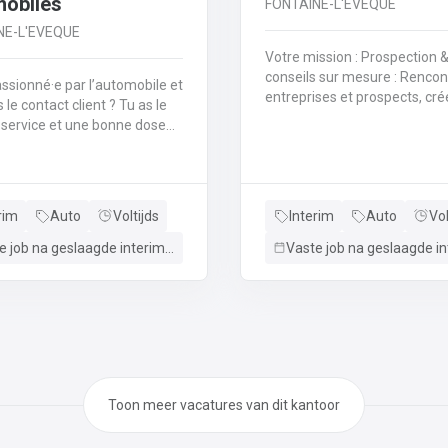
mobiles
FONTAINE-L'EVEQUE
NE-L'EVEQUE
Votre mission : Prospection &
conseils sur mesure : Rencon
ssionné·e par l’automobile et
entreprises et prospects, cré
 contact client ? Tu as le
relation de confiance et pro
 service et une bonne dose
solutions adaptées.Perman
ejoins notre équipe
showroom : Accueillir et conse
recherchons
clients Fleet en concession (
gasinier·e en pièces
jours/semaine).Négociation 
iles pour renforcer notre
rim
Auto
Voltijds
Interim
Auto
Vol
personnalisées : Conclure de
contrats attractifs en intégra
r et servir les clients au
Vaste job na geslaagde interimperiode
leasing, garantie, reprise et
 ou par téléphoneIdentifier
financement.Suivi client :
cision les pièces
Accompagner le client de l’ac
hées grâce à
livraison pour une expérienc
aissance technique de
faille.Engagement & visibilité 
rer les réservations,
Représenter la marque lors
es et devis avec
d’événements commerciaux 
itéMaintenir un espace de
promotions.Fidélisation : Met
propre, bien organisé et
Toon meer vacatures van dit kantoor
place des actions pour renfor
nelTravailler en collaboration
relation client.
s équipes techniques et