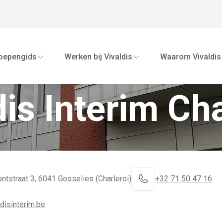
oepengids
Werken bij Vivaldis
Waarom Vivaldis
dis Interim Cha
ntstraat 3
,
6041 Gosselies (Charleroi)
+32 71 50 47 16
disinterim.be