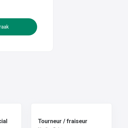
raak
ial
Tourneur / fraiseur