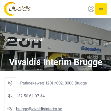
Vivaldis Interim
Open 
Terug naar het overzicht
Vivaldis Interim Brugge
Pathoekeweg 120H/002
,
8000 Brugge
+32 50 61 07 34
brugge@vivaldisinterim.be