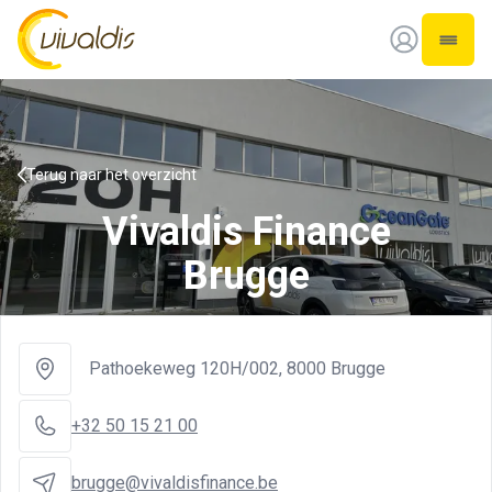
Vivaldis Interim
Open 
Terug naar het overzicht
Vivaldis Finance
Brugge
Pathoekeweg 120H/002
,
8000 Brugge
+32 50 15 21 00
brugge@vivaldisfinance.be