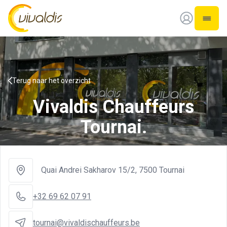
Vivaldis Interim
Open 
Terug naar het overzicht
Vivaldis Chauffeurs
Tournai.
Quai Andrei Sakharov 15/2
,
7500 Tournai
+32 69 62 07 91
tournai@vivaldischauffeurs.be