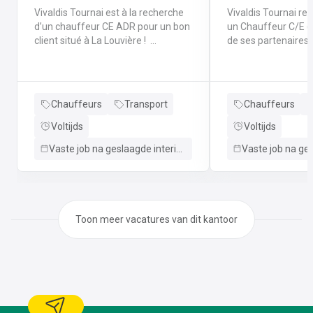
Vivaldis Tournai est à la recherche
Vivaldis Tournai re
d’un chauffeur CE ADR pour un bon
un Chauffeur C/E (h
client situé à La Louvière !
de ses partenaires
Description du poste Rattaché au
dans la région de Tournai
dispatcheur, vous assurez le
cadre de vos foncti
transport de marchandises par
prendrez les comm
citerne ADR pour des trajets
benne à fond mouv
Chauffeurs
Transport
Chauffeurs
nationaux et internationaux. Zone
Missions au quotidien Pilota
géographique : Déplacements
Assurer la conduite
Voltijds
Voltijds
réguliers en Belgique, France et
benne doté d'un sy
Vaste job na geslaagde interimperiode
Pays-Bas.Missions : Effectuer les
mouvant.Achemine
livraisons et les enlèvements de
en charge le transp
produits dans le strict respect des
marchandises diver
protocoles.Assurer les opérations
rigueur.Sécurité : V
de chargement et déchargement
strict des réglemen
Toon meer vacatures van dit kantoor
en toute sécurité.Veiller au bon
et des consignes de
entretien du véhicule et du matériel
vigueur.Entretien : 
de sécurité.Compléter les
votre outil de travai
documents de transport
toute anomalie
réglementaires (CMR, documents
technique.Coordinat
ADR).
Communiquer de ma
efficace avec l'équ