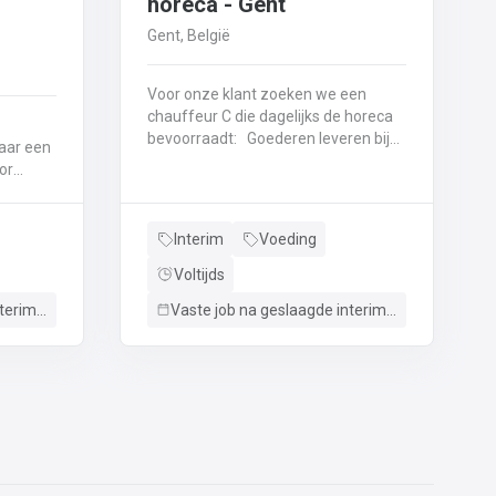
horeca - Gent
Gent, België
Voor onze klant zoeken we een
chauffeur C die dagelijks de horeca
bevoorraadt: Goederen leveren bij
aar een
verschillende horecazaken Zelf
klaarmaken en controleren van
bestellingenZelf laden/Lossen van
nsport
de vrachtwagen Interesse? 📧 Stuur
taat in
Interim
Voeding
ons via WHATSAPP: +32 478 09 13
htwagen.
97 &📞 Bel ons KANTOOR: + 32 536
Voltijds
296 72
3 97
Vaste job na geslaagde interimperiode
Vaste job na geslaagde interimperiode
36 296