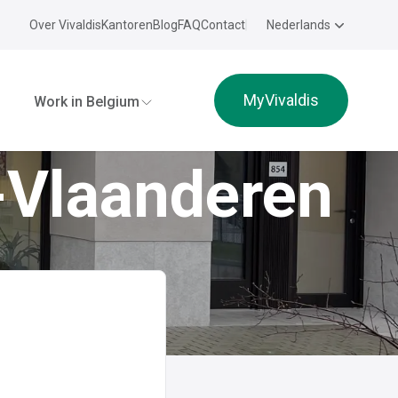
Over Vivaldis
Kantoren
Blog
FAQ
Contact
Nederlands
MyVivaldis
Work in Belgium
-Vlaanderen