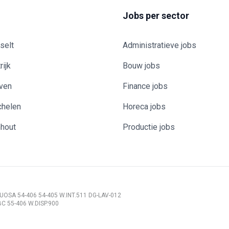
Jobs per sector
selt
Administratieve jobs
rijk
Bouw jobs
uven
Finance jobs
chelen
Horeca jobs
nhout
Productie jobs
/ BUOSA 54-406 54-405 W.INT.511 DG-LAV-012
 BC 55-406 W.DISP.900