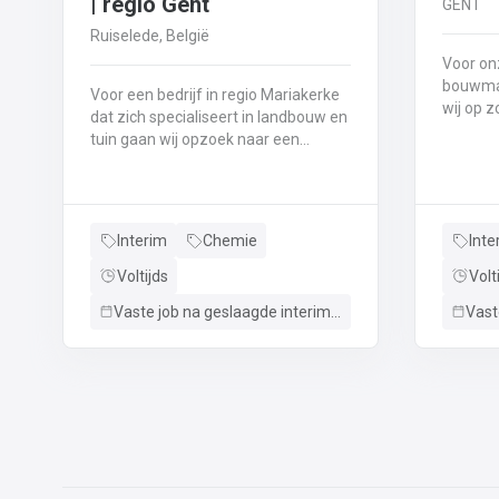
| regio Gent
GENT
Ruiselede, België
Voor onz
bouwmat
Voor een bedrijf in regio Mariakerke
wij op 
dat zich specialiseert in landbouw en
wiellader 🚜 Aanvoer & behee
tuin gaan wij opzoek naar een
vult de
chauffeur CE. Wat houd de job zich
granulat
in? Laden en lossen van de vracht via
continu
kooiaap of elektrische
betoncentrale. 👀 K
transpaletNauwkeurig afleveren van
Interim
Chemie
Inte
Je contr
bestellingen bij klantenLeveren van
en ziet 
materiaal voor landbouw en tuin:
Voltijds
Volt
leveringen. 🏗️ Assistenti
palletgoederen, kleine materialen, ..
Op inst
Vaste job na geslaagde interimperiode
Heb jij interesse? 📧 Stuur ons
voeg je 
via WHATSAPP: +32 478 09 13 97
het dra
📞 Bel ons KANTOOR: + 32 536 296
centrale. 🔧 Onderhoud & nethei
72
voert b
wiellade
voor een
Heb jij interess
WHATSAPP