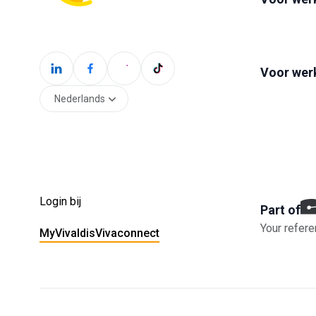
Voor wer
Nederlands
Login bij
Part of
Your refere
MyVivaldis
Vivaconnect