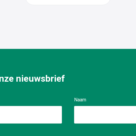
TOOR: + 32 536 296 72
 onze nieuwsbrief
Naam