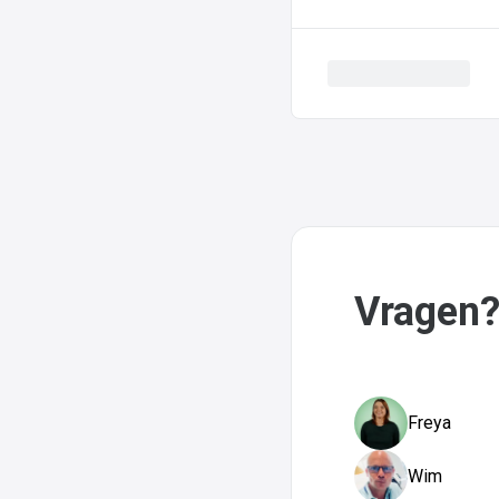
Vragen?
Freya
Wim