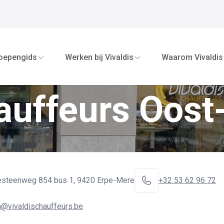
oepengids
Werken bij Vivaldis
Waarom Vivaldis
hauffeurs Oost
esteenweg 854 bus 1
,
9420 Erpe-Mere
+32 53 62 96 72
n@vivaldischauffeurs.be