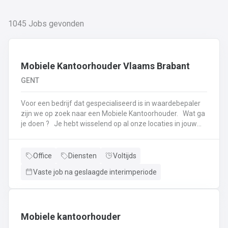
1045
Jobs gevonden
Mobiele Kantoorhouder Vlaams Brabant
GENT
Voor een bedrijf dat gespecialiseerd is in waardebepaler
zijn we op zoek naar een Mobiele Kantoorhouder. Wat ga
je doen ? Je hebt wisselend op al onze locaties in jouw
regio je werkplek. Je bent het gezicht naar onze klanten
en zorgt voor een geslaagde afhandeling van alle inkopen,
verkopen, taxaties en overige klantbezoeken. Daarnaast
Office
Diensten
Voltijds
ben je verantwoordelijk voor alle operationele,
Vaste job na geslaagde interimperiode
administratieve en facilitaire processen van het kantoor.
Ook denk je mee met het door ontwikkelen van onze
Goudwisselkantoorformule. Je rapporteert aan de
regiomanager.
Mobiele kantoorhouder