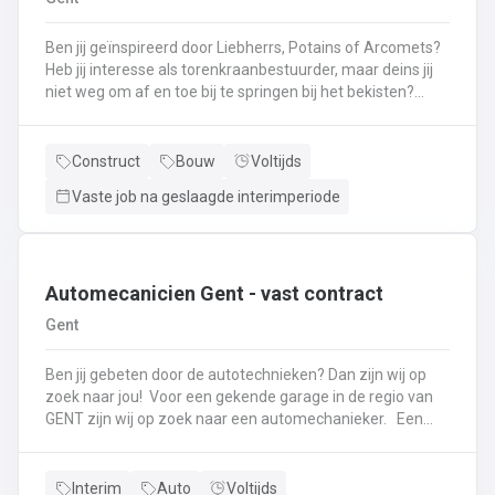
onderhoudscontracten en verzekeringen op maat.Je
staat in voor een correcte en professionele aflevering van
Ben jij geïnspireerd door Liebherrs, Potains of Arcomets?
de wagen aan de klant.
Heb jij interesse als torenkraanbestuurder, maar deins jij
niet weg om af en toe bij te springen bij het bekisten?
Lees dan snel verder! Zo zal jij instaan voor het hijsen en
verplaatsen van lasten via radiobesturing, zoals oa het
aanbrengen van bekistingspanelen. Je voert controles uit
Construct
Bouw
Voltijds
van de staat van de kraan en na de shift zet je de kraan
Vaste job na geslaagde interimperiode
buitendienst. Bij interesse of graag meer informatie? Bel
gerust naar 052 41 11 82 of mail je cv naar
dendermonde@ vivaldisconstruct.be
Automecanicien Gent - vast contract
Gent
Ben jij gebeten door de autotechnieken? Dan zijn wij op
zoek naar jou! Voor een gekende garage in de regio van
GENT zijn wij op zoek naar een automechanieker. Een
greep uit het takenpakket als automechanieker: Het
stellen van de correcte diagnoses als voor het perfect
onderhouden of herstellen van de binnengebrachte
Interim
Auto
Voltijds