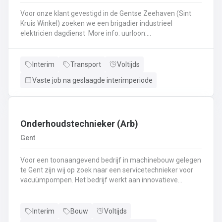
Voor onze klant gevestigd in de Gentse Zeehaven (Sint
Kruis Winkel) zoeken we een brigadier industrieel
elektricien dagdienst More info: uurloon:
€28,49 bruto maaltijdcheques van 8 euro (1,09 eigen
bijdrage)betaalde (verlof) ADV dagen Bij vast
indienstname (na 6 maanden
Interim
Transport
Voltijds
interimperiode)GroepsverzekeringHospitalisatieverzekering13e
Vaste job na geslaagde interimperiode
maandPremie juni (berekend op prestaties voorgaand
jaar)Benzinebons Takenpakket als brigadier industrieel
elektricien Je bent verantwoordelijk over een team
elektriciens;Probleemoplossingen bij acute
storingen;Mechanisch, pneumatisch, hydraulisch en
Onderhoudstechnieker (Arb)
elektrisch onderhoud van industriële installaties (kranen,
Gent
transportbandinstallaties, afgraaf- en stortmachines,
lichter- en wagonlaadinstallaties, elektro in gebouwen,
Voor een toonaangevend bedrijf in machinebouw gelegen
...);Aansluiten elektrische componenten en motoren,
te Gent zijn wij op zoek naar een servicetechnieker voor
foutoplossing in sturingen, ...;Fieldwerk in een zwaar
vacuümpompen. Het bedrijf werkt aan innovatieve
industriële omgeving, met de nodige afwisseling.
oplossingen voor het optimaliseren van efficiëntie en
productiviteit in diverse sectoren. Jouw takenpakket als
service technieker: Preventief onderhoud en service
Interim
Bouw
Voltijds
waarbij je direct rapporteert aan de