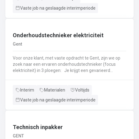
wagensJe zorgt ervoor dat onze klanten veilig en met een
Vaste job na geslaagde interimperiode
gerust hart de weg op kunnenHet repareren en vervangen
van onderdelen zoals remmen, banden, uitlaten en
motoronderdelen
Onderhoudstechnieker elektriciteit
Gent
Voor onze klant, met vaste opdracht te Gent, zijn we op
zoek naar een ervaren onderhoudstechnieker (focus
elektriciteit) in 3 ploegen: Je krijgt een gevarieerd
takenpakket als onderhoudstechnieker (focus
elektriciteit): Snel en efficiënt oplossen van dringende
storingen;Instaan voor elektrisch onderhoud van diverse
Interim
Materialen
Voltijds
industriële installaties zoals kranen, transportbanden en
Vaste job na geslaagde interimperiode
laadinstallaties;Bekabelen en aansluiten van elektrische
componenten en motoren, met focus op foutdetectie en -
oplossing in sturingen;Afwisselend praktijkgericht werk in
een zware industriële omgeving
Technisch inpakker
GENT