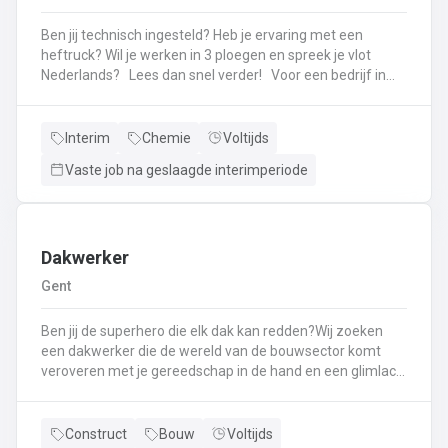
Ben jij technisch ingesteld? Heb je ervaring met een
heftruck? Wil je werken in 3 ploegen en spreek je vlot
Nederlands? Lees dan snel verder! Voor een bedrijf in
Gent, zijn we vandaag op zoek naar een nieuwe collega.
Jouw takenpakket: Je bent (mede) verantwoordelijk voor
alle randapparatuur van een module (inpaktafel,
Interim
Chemie
Voltijds
lektesters, weegschalen,...). Een ingestelde machine
Vaste job na geslaagde interimperiode
opvolgen is niet uitgesloten.Je bent (mede)
verantwoordelijk voor de kwaliteitsopvolging van de
module (foutenkennis, opmeten van flessen, 4D
kennis,...)Je werkt nauw samen met de opeatoren van de
modules om zo de productiedoeleinden te
Dakwerker
bereiken.Wanneer je niet wordt ingeschakeld voor
Gent
bovenstaande zaken, neem je een inpak- of
heftruckfunctie op.
Ben jij de superhero die elk dak kan redden?Wij zoeken
een dakwerker die de wereld van de bouwsector komt
veroveren met je gereedschap in de hand en een glimlach
op je gezicht!Bij ons ga je niet alleen met platte en
hellende daken aan de slag, maar maak je ook deel uit van
een team dat de luchtwerken naar een nieuw niveau tilt!
Construct
Bouw
Voltijds