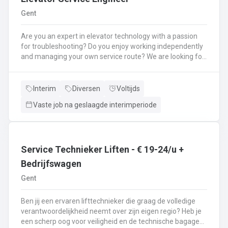
Gent
Are you an expert in elevator technology with a passion
for troubleshooting? Do you enjoy working independently
and managing your own service route? We are looking for
an experienced Service Technician (Elevators) to join our
professional team in the East and West Flanders regions.
As a Senior Service Technician, you are the technical face
Interim
Diversen
Voltijds
of the company. You will be responsible for the safety,
Vaste job na geslaagde interimperiode
reliability, and optimal performance of a diverse portfolio
of lift installations. Your Key Responsibilities:
Maintenance & Inspection: Perform periodic preventive
maintenance according to safety standards and
regulations.Diagnostics & Fault-finding: Identify and
Service Technieker Liften - € 19-24/u +
resolve complex mechanical and electrical malfunctions
Bedrijfswagen
independently.Repairs: Execute necessary repairs and
Gent
replace worn or damaged components.Technical
Reporting: Document your work clearly and advise clients
on necessary upgrades or preventive measures.Safety:
Ben jij een ervaren lifttechnieker die graag de volledige
Ensure all work is carried out according to the strictest
verantwoordelijkheid neemt over zijn eigen regio? Heb je
safety protocols.
een scherp oog voor veiligheid en de technische bagage