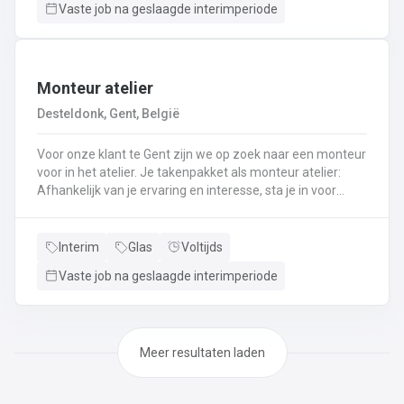
Vaste job na geslaagde interimperiode
serviceverantwoordelijkeDemonteren, reinigen en
vervangen van onderdelenAssemblage en testen van
pompen in de werkplaatsDiagnose en herstelling van
aangeleverde pompenRegelmatige verplaatsing naar
klanten voor een periodiek onderhoud of om pompwissels
Monteur atelier
uit te voerenCommunicatie met klanten over de conditie
Desteldonk, Gent, België
van vacuümpompen en eventuele storingen of
toekomstige revisiesRapporteren van de uitgevoerde
Voor onze klant te Gent zijn we op zoek naar een monteur
onderhoudswerken waarbij je onderhoudsverslagen en
voor in het atelier. Je takenpakket als monteur atelier:
eventuele to-do-lijsten gaat opmaken
Afhankelijk van je ervaring en interesse, sta je in voor
complexere of minder complexe stappen in het manueel
montageproces. Het lezen en nauwkeurig volgen van
technische plannenHet samenstellen van kaders in de
Interim
Glas
Voltijds
schrijnwerkerij, inclusief het verzagen van profielenHet
Vaste job na geslaagde interimperiode
voorbewerken van profielen: schuren, gaten boren,
freeswerkMonteren van aluminium
structurenVoormontage van sluitsystemen en
verlichtingFinale montage van kastenGlas
verlijmenAfregelen van kasten
Meer resultaten laden