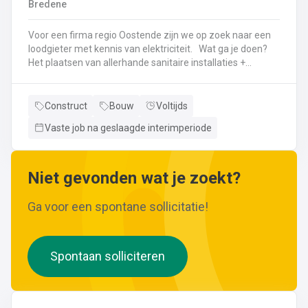
Bredene
wijzigingen aan leidingen aanbrengen.Werken met
ferrometalen zoals gietijzer en staal.
Voor een firma regio Oostende zijn we op zoek naar een
loodgieter met kennis van elektriciteit. Wat ga je doen?
Het plaatsen van allerhande sanitaire installaties +
centrale verwarmingLeggen en aansluiten van leidingen,
buizen,...Plaatsen van verwarmingsketels, radiatoren,
sanitaire toestellenBij Klanten herstellingen gaan
Construct
Bouw
Voltijds
uitvoeren
Vaste job na geslaagde interimperiode
Neem gerust de vacature even door! Indien je nog vragen hebt, k
Niet gevonden wat je zoekt?
Ga voor een spontane sollicitatie!
Spontaan solliciteren