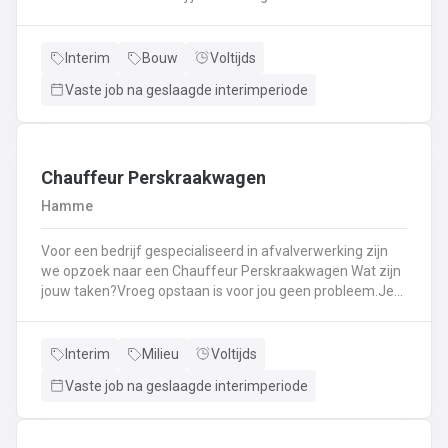
Kassawerk - klantenbedieningAanvullen van rekken, klein
materiaal (licht fysiek werk)Optimale klantenserviceLicht
administratief werk - op termijn: input van klantenorders,
Interim
Bouw
Voltijds
herstellingen etc. + opvolgen Instaan voor de verfmenging
Vaste job na geslaagde interimperiode
- op termijn
Chauffeur Perskraakwagen
Hamme
Voor een bedrijf gespecialiseerd in afvalverwerking zijn
we opzoek naar een Chauffeur Perskraakwagen Wat zijn
jouw taken?Vroeg opstaan is voor jou geen probleem.Je
rijd met een perskraakwagenAfvalophalingVertrekplaats
Waasland
Interim
Milieu
Voltijds
Vaste job na geslaagde interimperiode