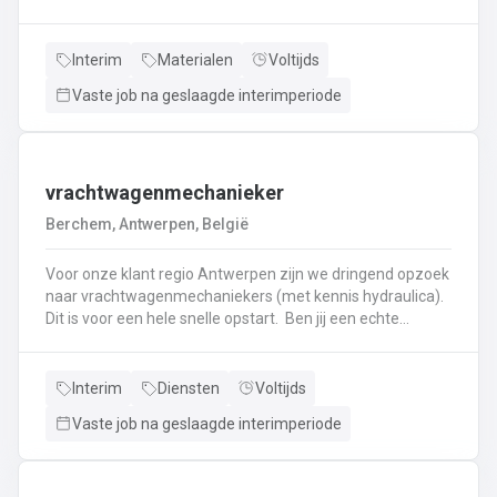
haken, en wapening in de bekisting.Gieten van
beton.Ontkisten van vormen en uitvoeren van de
eindafwerking.Frezen, boren, en zagen in de
Interim
Materialen
Voltijds
producten.Schoonmaken van mallen en zorgen dat ze
Vaste job na geslaagde interimperiode
klaar zijn voor gebruik.Opruimen van de werkplaats en
naleven van veiligheids-, kwaliteits-, en milieuregels.
vrachtwagenmechanieker
Berchem, Antwerpen, België
Voor onze klant regio Antwerpen zijn we dringend opzoek
naar vrachtwagenmechaniekers (met kennis hydraulica).
Dit is voor een hele snelle opstart. Ben jij een echte
specialist in techniek van vrachtwagens? Ben
je gepassioneerd door vrachtwagens en hun mechaniek?
Dan ben jij de persoon die wij zoeken!
Interim
Diensten
Voltijds
Vaste job na geslaagde interimperiode