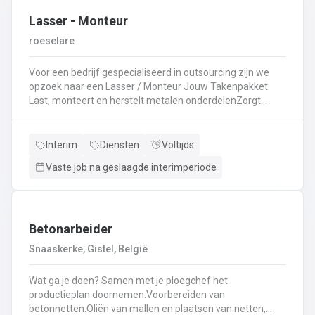
Lasser - Monteur
roeselare
Voor een bedrijf gespecialiseerd in outsourcing zijn we
opzoek naar een Lasser / Monteur Jouw Takenpakket:
Last, monteert en herstelt metalen onderdelenZorgt
ervoor dat alle onderdelen piekfijn en veilig in elkaar
zittenLeest technische plannen en tekeningen met
gemakBepaalt en past de juiste lastechniek toe
Interim
Diensten
Voltijds
(MIG/MAG, TIG, MMA)Werkt nauwkeurig en
Vaste job na geslaagde interimperiode
kwaliteitsgericht volgens veiligheidsvoorschriftenDraagt
bij aan een stevige en duurzame basis voor elk project
Betonarbeider
Snaaskerke, Gistel, België
Wat ga je doen? Samen met je ploegchef het
productieplan doornemen.Voorbereiden van
betonnetten.Oliën van mallen en plaatsen van netten,