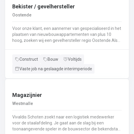
Bekister / gevelhersteller
Oostende
Voor onze klant, een aannemer van gespecialiseerd in het
plaatsen van nieuwbouwappartementen van plus 10
hoog, zoeken wij een gevelhersteller regio Oostende.Als
gevelhersteller, betonarbeider, bekister wordt je
tewerkgesteld in kleine ploegen van een 3 à 5-tal
collegas. Je zal voornamelijk ingezet worden voor:
Construct
Bouw
Voltijds
Reinigen renoveren en beschermen van industriële
Vaste job na geslaagde interimperiode
gevel;Opnieuw voegen van bakstenen;Renovatie van
gevelbekleding;Gebruik maken van deze technieken: crepi
bepleistering steenstrips hout bakstenen;Verwijderen van
slechte beton herbehandelen van de aangetaste
wapening en voorzien van een beschermlaag;Herstellen
Magazijnier
van beton met hoogwaardige reparatiemortel. Beton is je
Westmalle
2de natuur en heeft weinig geheimen voor jou. Je weet de
vrijheid in de bouwsector te waarderen en weet van
Vivaldis Schoten zoekt naar een logistiek medewerker
aanpakken. Dan is dit zeker de job voor jou!
voor de staalafdeling. Je gaat aan de slag bij een
toonaangevende speler in de bouwsector die bekendstaat