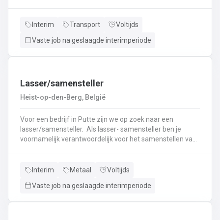
nieuwe uitdaging? Lees dan snel verder! Wat ga je doen?
Veilig en tijdig transporteren van diverse
vloeistoffen.Laden en lossen volgens de voorgeschreven
Interim
Transport
Voltijds
procedures.Controleren van lading en bijbehorende
Vaste job na geslaagde interimperiode
documenten.Naleven van rij- en rusttijden en ADR-
regelgeving.Uitvoeren van eerstelijns onderhoud en
inspectie van de tankwagen.Efficiënte communicatie met
planning en klanten.
Lasser/samensteller
Heist-op-den-Berg, België
Voor een bedrijf in Putte zijn we op zoek naar een
lasser/samensteller. Als lasser- samensteller ben je
voornamelijk verantwoordelijk voor het samenstellen van
staalconstructies en het uitvoeren van
laswerkzaamheden.Je vormt een belangrijke schakel bij
het realiseren van onze projecten.Je werkt samen met
Interim
Metaal
Voltijds
een grote groep enthousiaste collega’s.Je valt onder de
Vaste job na geslaagde interimperiode
dagelijkse leiding van Atelierverantwoordelijke.