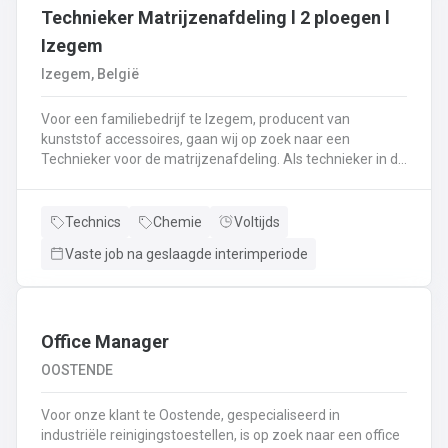
Technieker Matrijzenafdeling l 2 ploegen l
Izegem
Izegem, België
Voor een familiebedrijf te Izegem, producent van
kunststof accessoires, gaan wij op zoek naar een
Technieker voor de matrijzenafdeling. Als technieker in de
productie ben je enerzijds betrokken bij het uitvoeren van
matrijswissels.Anderzijds sta je in voor de opstart van de
productie en stel je de machines correct in.Bovendien
Technics
Chemie
Voltijds
controleer je en valideer je de opstart van nieuwe series,
Vaste job na geslaagde interimperiode
analyseer je fouten en waar nodig neem je corrigerende
maatregelen.Je controleert de conformiteit van de eerste
geproduceerde onderdelen met het oog op het opstarten
van de productie en stuurt bij waar nodig.De controle van
de veiligheidssystemen behoort eveneens tot jouw
Office Manager
takenpakket.Bij dit alles hou je een globaal overzicht van
OOSTENDE
de productie en anticipeer je op veranderingen.
Voor onze klant te Oostende, gespecialiseerd in
industriële reinigingstoestellen, is op zoek naar een office