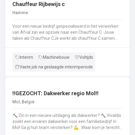
op.Plichtsbewust werken: Je voert brandstofleveringen
Chauffeur Rijbewijs c
steeds veilig en netjes uit.Fit blijven: Je blijft in beweging
Hamme
tijdens je werk – extra fitness is overbodig!Trots op je
truck: Je houdt je eigen Scania of Volvo in topconditie, en
Voor een nieuw bedrijf gespecialiseerd in het verwerken
meldt technische problemen tijdig.Werken aan de beste
van Afval zijn we opzoek naar een Chauffeur C Jouw
versie van jezelf: Elke dag werk je aan jezelf, door continu
taken als Chauffeur CJe werkt als chauffeur C samen
te leren en verbeteren.
met een collega in een team dat de rolcontainers gaat
ledigen bij onze klantenHierbij volg je nauwgezet de
veiligheidsvoorschriften, het verkeersreglement en de
Interim
Machinebouw
Voltijds
technische procedures van de werkmiddelen (beladings-
Vaste job na geslaagde interimperiode
en perssysteem van de ophaalwagen). Veiligheid komt
steeds op de eerste plaats!Je rijdt economisch, defensief
en milieubewustJe registreert en volgt
activiteitengegevens op via de boordcomputerJe reinigt
en voert het basisonderhoud uit aan de voertuigenDit alles
‼️GEZOCHT: Dakwerker regio Mol‼️
doe je met de glimlach en een grote portie enthousiasme
Mol, België
🔨 Zin in een nieuwe uitdaging als dakwerker? 🔨 Vivaldis
zoekt een ervaren dakwerker voor een familiebedrijf in
Mol! Ga jij hun team versterken? 💪 Waar kom je terecht ?
MolEen familiebedrijf gespecialiseerd in nieuwbouw als