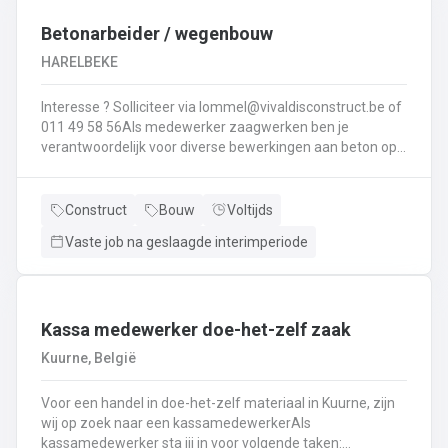
Interesse ? Solliciteer via lommel@ vivaldisconstruct.be of 011 4
Betonarbeider / wegenbouw
HARELBEKE
Interesse ? Solliciteer via lommel@vivaldisconstruct.be of
011 49 58 56Als medewerker zaagwerken ben je
verantwoordelijk voor diverse bewerkingen aan beton op
verschillende locaties doorheen België.Wat behoort er tot
jouw takenpakekt?Uitvoeren van zaag- en
boorwerk.Aanbrengen van voegvullingen.Schuren en
Construct
Bouw
Voltijds
polijsten van beton.Correct en veilig bedienen van
Vaste job na geslaagde interimperiode
machines.Diamantzagen en -boren...
Kassa medewerker doe-het-zelf zaak
Kuurne, België
Voor een handel in doe-het-zelf materiaal in Kuurne, zijn
wij op zoek naar een kassamedewerkerAls
kassamedewerker sta jij in voor volgende taken: