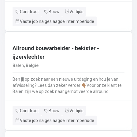
renovatie- en herstellingswerkzaamheden aan een dak.
Wat ga je doen? 👷‍♂️ Nieuwbouw, renovaties en
Construct
Bouw
Voltijds
herstellingswerken van industriële daken.🏡 Hellende
Vaste job na geslaagde interimperiode
daken (pannen, leien,...) én platte daken.🧱 Gevel-, lood-,
zink- en koperwerken.☀️ De installatie van o.a. dakramen,
lichtkoepels, isolatie en zonnepanelen!
Allround bouwarbeider - bekister -
ijzervlechter
Balen, België
Ben jij op zoek naar een nieuwe uitdaging en hou je van
afwisseling? Lees dan zeker verder 👇🏽Voor onze klant te
Balen zijn we op zoek naar gemotiveerde allround
bouwarbeider die thuis is binnen de bouwwereld, specifiek
binnen het bekisten & ijzervlechter 💪🏽 Jouw takenpakket :
🧱 Bewapening maken voor betonconstructies (vloeren,
Construct
Bouw
Voltijds
kolommen, fundering,..) en plaatsenWapeningsstaven op
Vaste job na geslaagde interimperiode
maat maken (knippen en buigen) en
plaatsenOndersteunen bij het bekisten + storten van
beton op de werf...