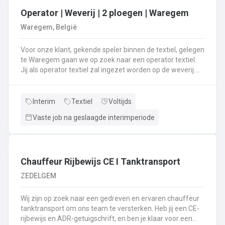
Operator | Weverij | 2 ploegen | Waregem
Waregem, België
Voor onze klant, gekende speler binnen de textiel, gelegen
te Waregem gaan we op zoek naar een operator textiel.
Jij als operator textiel zal ingezet worden op de weverij.
Je bent verantwoordelijk voor het maken van de bomen
voor de weverij;Je assembleert de voorbomen tot een
weefboom;Het herstellen van draadbreuken en draden;Je
Interim
Textiel
Voltijds
verzorgt het intellen in
Vaste job na geslaagde interimperiode
rietenJe kiest op lange termijn voor een job in een 2-
ploegenstelsel.⏰ (vroege ploeg: 5u – 13u15 / late ploeg:
13u15 – 21u30) Stuur jouw cv en motivatie via onze site
⬇️ of bel ons op 09 381 91 95!
Chauffeur Rijbewijs CE I Tanktransport
ZEDELGEM
Wij zijn op zoek naar een gedreven en ervaren chauffeur
tanktransport om ons team te versterken. Heb jij een CE-
rijbewijs en ADR-getuigschrift, en ben je klaar voor een