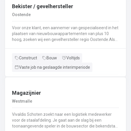
Bekister / gevelhersteller
Oostende
Voor onze klant, een aannemer van gespecialiseerd in het
plaatsen van nieuwbouwappartementen van plus 10
hoog, zoeken wij een gevelhersteller regio Oostende.Als
gevelhersteller, betonarbeider, bekister wordt je
tewerkgesteld in kleine ploegen van een 3 à 5-tal
collegas. Je zal voornamelijk ingezet worden voor:
Construct
Bouw
Voltijds
Reinigen renoveren en beschermen van industriële
Vaste job na geslaagde interimperiode
gevel;Opnieuw voegen van bakstenen;Renovatie van
gevelbekleding;Gebruik maken van deze technieken: crepi
bepleistering steenstrips hout bakstenen;Verwijderen van
slechte beton herbehandelen van de aangetaste
wapening en voorzien van een beschermlaag;Herstellen
Magazijnier
van beton met hoogwaardige reparatiemortel. Beton is je
Westmalle
2de natuur en heeft weinig geheimen voor jou. Je weet de
vrijheid in de bouwsector te waarderen en weet van
Vivaldis Schoten zoekt naar een logistiek medewerker
aanpakken. Dan is dit zeker de job voor jou!
voor de staalafdeling. Je gaat aan de slag bij een
toonaangevende speler in de bouwsector die bekendstaat