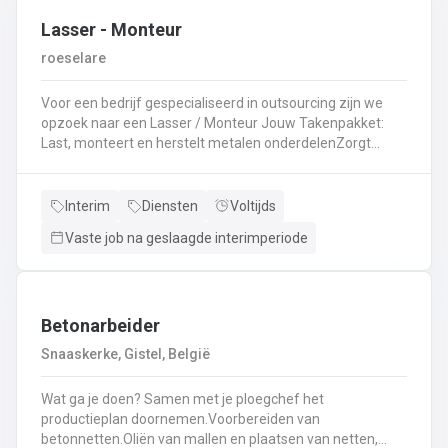
Lasser - Monteur
roeselare
Voor een bedrijf gespecialiseerd in outsourcing zijn we
opzoek naar een Lasser / Monteur Jouw Takenpakket:
Last, monteert en herstelt metalen onderdelenZorgt
ervoor dat alle onderdelen piekfijn en veilig in elkaar
zittenLeest technische plannen en tekeningen met
gemakBepaalt en past de juiste lastechniek toe
Interim
Diensten
Voltijds
(MIG/MAG, TIG, MMA)Werkt nauwkeurig en
Vaste job na geslaagde interimperiode
kwaliteitsgericht volgens veiligheidsvoorschriftenDraagt
bij aan een stevige en duurzame basis voor elk project
Betonarbeider
Snaaskerke, Gistel, België
Wat ga je doen? Samen met je ploegchef het
productieplan doornemen.Voorbereiden van
betonnetten.Oliën van mallen en plaatsen van netten,