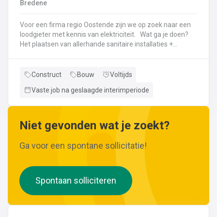
Bredene
wijzigingen aan leidingen aanbrengen.Werken met
ferrometalen zoals gietijzer en staal.
Voor een firma regio Oostende zijn we op zoek naar een
loodgieter met kennis van elektriciteit. Wat ga je doen?
Het plaatsen van allerhande sanitaire installaties +
centrale verwarmingLeggen en aansluiten van leidingen,
buizen,...Plaatsen van verwarmingsketels, radiatoren,
sanitaire toestellenBij Klanten herstellingen gaan
Construct
Bouw
Voltijds
uitvoeren
Vaste job na geslaagde interimperiode
Neem gerust de vacature even door! Indien je nog vragen hebt, k
Niet gevonden wat je zoekt?
Ga voor een spontane sollicitatie!
Spontaan solliciteren