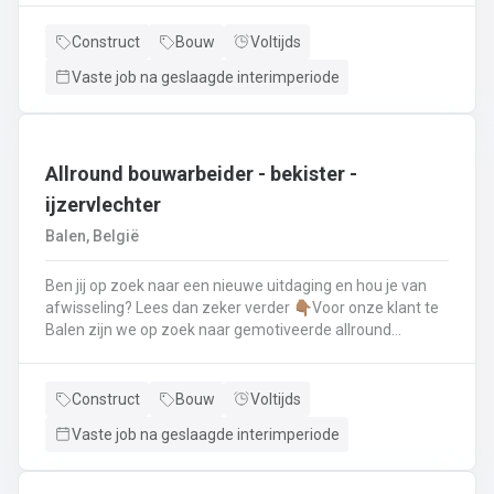
renovatie- en herstellingswerkzaamheden aan een dak.
Wat ga je doen? 👷‍♂️ Nieuwbouw, renovaties en
Construct
Bouw
Voltijds
herstellingswerken van industriële daken.🏡 Hellende
Vaste job na geslaagde interimperiode
daken (pannen, leien,...) én platte daken.🧱 Gevel-, lood-,
zink- en koperwerken.☀️ De installatie van o.a. dakramen,
lichtkoepels, isolatie en zonnepanelen!
Allround bouwarbeider - bekister -
ijzervlechter
Balen, België
Ben jij op zoek naar een nieuwe uitdaging en hou je van
afwisseling? Lees dan zeker verder 👇🏽Voor onze klant te
Balen zijn we op zoek naar gemotiveerde allround
bouwarbeider die thuis is binnen de bouwwereld, specifiek
binnen het bekisten & ijzervlechter 💪🏽 Jouw takenpakket :
🧱 Bewapening maken voor betonconstructies (vloeren,
Construct
Bouw
Voltijds
kolommen, fundering,..) en plaatsenWapeningsstaven op
Vaste job na geslaagde interimperiode
maat maken (knippen en buigen) en
plaatsenOndersteunen bij het bekisten + storten van
beton op de werf...