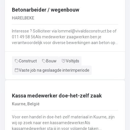
Interesse ? Solliciteer via lommel@ vivaldisconstruct.be of 011 4
Betonarbeider / wegenbouw
HARELBEKE
Interesse ? Solliciteer via lommel@vivaldisconstruct.be of
011 49 58 56Als medewerker zaagwerken ben je
verantwoordelijk voor diverse bewerkingen aan beton op
verschillende locaties doorheen België.Wat behoort er tot
jouw takenpakekt?Uitvoeren van zaag- en
boorwerk.Aanbrengen van voegvullingen.Schuren en
Construct
Bouw
Voltijds
polijsten van beton.Correct en veilig bedienen van
Vaste job na geslaagde interimperiode
machines.Diamantzagen en -boren...
Kassa medewerker doe-het-zelf zaak
Kuurne, België
Voor een handel in doe-het-zelf materiaal in Kuurne, zijn
wij op zoek naar een kassamedewerkerAls
kassamedewerker sta jij in voor volgende taken: