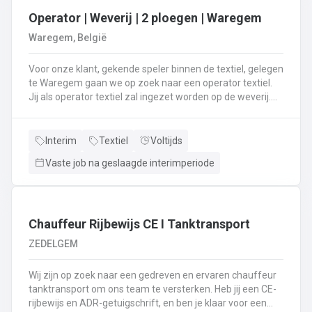
Operator | Weverij | 2 ploegen | Waregem
Waregem, België
Voor onze klant, gekende speler binnen de textiel, gelegen
te Waregem gaan we op zoek naar een operator textiel.
Jij als operator textiel zal ingezet worden op de weverij.
Je bent verantwoordelijk voor het maken van de bomen
voor de weverij;Je assembleert de voorbomen tot een
weefboom;Het herstellen van draadbreuken en draden;Je
Interim
Textiel
Voltijds
verzorgt het intellen in
Vaste job na geslaagde interimperiode
rietenJe kiest op lange termijn voor een job in een 2-
ploegenstelsel.⏰ (vroege ploeg: 5u – 13u15 / late ploeg:
13u15 – 21u30) Stuur jouw cv en motivatie via onze site
⬇️ of bel ons op 09 381 91 95!
Chauffeur Rijbewijs CE I Tanktransport
ZEDELGEM
Wij zijn op zoek naar een gedreven en ervaren chauffeur
tanktransport om ons team te versterken. Heb jij een CE-
rijbewijs en ADR-getuigschrift, en ben je klaar voor een