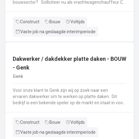
bouwsector? Solliciteer nu als vrachtwagenchauffeur CE
via genk@vivaldisconstruct. be of bel naar 089/511458
Onze klant te Genk, gespecialiseerd in de wegenbouw, is
op zoek naar een ervaren meewerkend chauffeur CE. Als
Construct
Bouw
Voltijds
meewerkend chauffeur CE sta je in voor: De aanvoer van
Vaste job na geslaagde interimperiode
materialen en meewerken op de werf:plaatsen en
aansluiten straatkolken,afwerken beton, inritten
aanpassen, klinkeren, plaatsen borduren, ...Rijden met de
kipper en dieplader
Dakwerker / dakdekker platte daken - BOUW
- Genk
Genk
Voor onze klant te Genk zijn wij op zoek naar een
ervaren dakwerker om te werken op platte daken. Dit
bedrijf is een bekende speler op de markt en staat in voor
het plaatsen van platte daken op industriële werven. Zij
werken zowel met roofing als EPDM. De werven zijn
gelegen over heel België. Ben jij op zoek naar een nieuwe
Construct
Bouw
Voltijds
job als dakwerker en ken jij de kneepjes van het vak?Dan
Vaste job na geslaagde interimperiode
ben jij dé kandidaat die we zoeken! Als dakwerker: Werk je