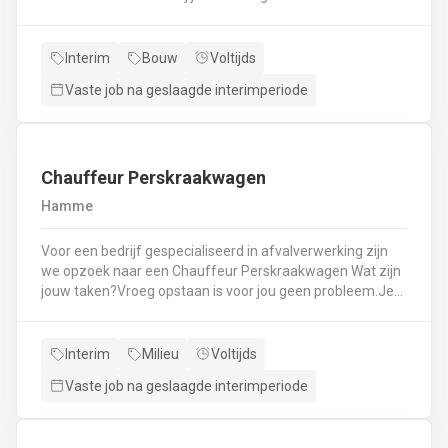
Kassawerk - klantenbedieningAanvullen van rekken, klein
materiaal (licht fysiek werk)Optimale klantenserviceLicht
administratief werk - op termijn: input van klantenorders,
Interim
Bouw
Voltijds
herstellingen etc. + opvolgen Instaan voor de verfmenging
Vaste job na geslaagde interimperiode
- op termijn
Chauffeur Perskraakwagen
Hamme
Voor een bedrijf gespecialiseerd in afvalverwerking zijn
we opzoek naar een Chauffeur Perskraakwagen Wat zijn
jouw taken?Vroeg opstaan is voor jou geen probleem.Je
rijd met een perskraakwagenAfvalophalingVertrekplaats
Waasland
Interim
Milieu
Voltijds
Vaste job na geslaagde interimperiode