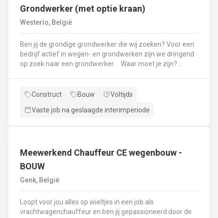
Grondwerker (met optie kraan)
Westerlo, België
Ben jij de grondige grondwerker die wij zoeken? Voor een
bedrijf actief in wegen- en grondwerken zijn we dringend
op zoek naar een grondwerker. Waar moet je zijn?
Westerlo. Wat moet je doen? Openbaren en private
wegenwerken.Plaatsen van boordstenen, klinkers, tegels,
....Grond- en funderingswerken.Parkings
Construct
Bouw
Voltijds
aanleggen.Riolering, pompputten ...Plaatsen van
Vaste job na geslaagde interimperiode
straatkolken, aansluiten van straatkolken op
hoofdriool.Meewerken met de kraan. Optie.
Meewerkend Chauffeur CE wegenbouw -
BOUW
Genk, België
Loopt voor jou alles op wieltjes in een job als
vrachtwagenchauffeur en ben jij gepassioneerd door de