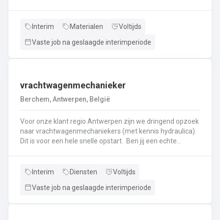
haken, en wapening in de bekisting.Gieten van
beton.Ontkisten van vormen en uitvoeren van de
eindafwerking.Frezen, boren, en zagen in de
Interim
Materialen
Voltijds
producten.Schoonmaken van mallen en zorgen dat ze
Vaste job na geslaagde interimperiode
klaar zijn voor gebruik.Opruimen van de werkplaats en
naleven van veiligheids-, kwaliteits-, en milieuregels.
vrachtwagenmechanieker
Berchem, Antwerpen, België
Voor onze klant regio Antwerpen zijn we dringend opzoek
naar vrachtwagenmechaniekers (met kennis hydraulica).
Dit is voor een hele snelle opstart. Ben jij een echte
specialist in techniek van vrachtwagens? Ben
je gepassioneerd door vrachtwagens en hun mechaniek?
Dan ben jij de persoon die wij zoeken!
Interim
Diensten
Voltijds
Vaste job na geslaagde interimperiode