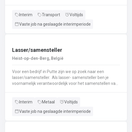
nieuwe uitdaging? Lees dan snel verder! Wat ga je doen?
Veilig en tijdig transporteren van diverse
vloeistoffen.Laden en lossen volgens de voorgeschreven
Interim
Transport
Voltijds
procedures.Controleren van lading en bijbehorende
Vaste job na geslaagde interimperiode
documenten.Naleven van rij- en rusttijden en ADR-
regelgeving.Uitvoeren van eerstelijns onderhoud en
inspectie van de tankwagen.Efficiënte communicatie met
planning en klanten.
Lasser/samensteller
Heist-op-den-Berg, België
Voor een bedrijf in Putte zijn we op zoek naar een
lasser/samensteller. Als lasser- samensteller ben je
voornamelijk verantwoordelijk voor het samenstellen van
staalconstructies en het uitvoeren van
laswerkzaamheden.Je vormt een belangrijke schakel bij
het realiseren van onze projecten.Je werkt samen met
Interim
Metaal
Voltijds
een grote groep enthousiaste collega’s.Je valt onder de
Vaste job na geslaagde interimperiode
dagelijkse leiding van Atelierverantwoordelijke.