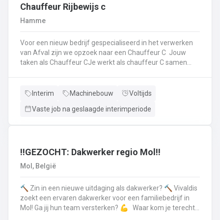
op.Plichtsbewust werken: Je voert brandstofleveringen
Chauffeur Rijbewijs c
steeds veilig en netjes uit.Fit blijven: Je blijft in beweging
Hamme
tijdens je werk – extra fitness is overbodig!Trots op je
truck: Je houdt je eigen Scania of Volvo in topconditie, en
Voor een nieuw bedrijf gespecialiseerd in het verwerken
meldt technische problemen tijdig.Werken aan de beste
van Afval zijn we opzoek naar een Chauffeur C Jouw
versie van jezelf: Elke dag werk je aan jezelf, door continu
taken als Chauffeur CJe werkt als chauffeur C samen
te leren en verbeteren.
met een collega in een team dat de rolcontainers gaat
ledigen bij onze klantenHierbij volg je nauwgezet de
veiligheidsvoorschriften, het verkeersreglement en de
Interim
Machinebouw
Voltijds
technische procedures van de werkmiddelen (beladings-
Vaste job na geslaagde interimperiode
en perssysteem van de ophaalwagen). Veiligheid komt
steeds op de eerste plaats!Je rijdt economisch, defensief
en milieubewustJe registreert en volgt
activiteitengegevens op via de boordcomputerJe reinigt
en voert het basisonderhoud uit aan de voertuigenDit alles
‼️GEZOCHT: Dakwerker regio Mol‼️
doe je met de glimlach en een grote portie enthousiasme
Mol, België
🔨 Zin in een nieuwe uitdaging als dakwerker? 🔨 Vivaldis
zoekt een ervaren dakwerker voor een familiebedrijf in
Mol! Ga jij hun team versterken? 💪 Waar kom je terecht ?
MolEen familiebedrijf gespecialiseerd in nieuwbouw als