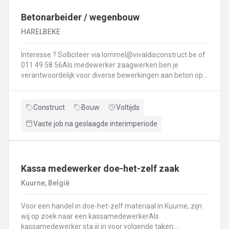
Interesse ? Solliciteer via lommel@ vivaldisconstruct.be of 011 4
Betonarbeider / wegenbouw
HARELBEKE
Interesse ? Solliciteer via lommel@vivaldisconstruct.be of
011 49 58 56Als medewerker zaagwerken ben je
verantwoordelijk voor diverse bewerkingen aan beton op
verschillende locaties doorheen België.Wat behoort er tot
jouw takenpakekt?Uitvoeren van zaag- en
boorwerk.Aanbrengen van voegvullingen.Schuren en
Construct
Bouw
Voltijds
polijsten van beton.Correct en veilig bedienen van
Vaste job na geslaagde interimperiode
machines.Diamantzagen en -boren...
Kassa medewerker doe-het-zelf zaak
Kuurne, België
Voor een handel in doe-het-zelf materiaal in Kuurne, zijn
wij op zoek naar een kassamedewerkerAls
kassamedewerker sta jij in voor volgende taken: