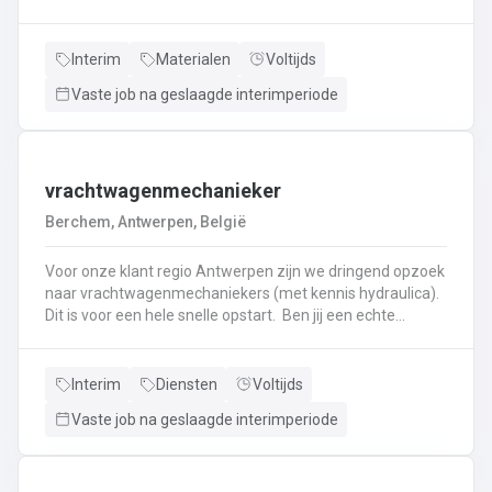
haken, en wapening in de bekisting.Gieten van
beton.Ontkisten van vormen en uitvoeren van de
eindafwerking.Frezen, boren, en zagen in de
Interim
Materialen
Voltijds
producten.Schoonmaken van mallen en zorgen dat ze
Vaste job na geslaagde interimperiode
klaar zijn voor gebruik.Opruimen van de werkplaats en
naleven van veiligheids-, kwaliteits-, en milieuregels.
vrachtwagenmechanieker
Berchem, Antwerpen, België
Voor onze klant regio Antwerpen zijn we dringend opzoek
naar vrachtwagenmechaniekers (met kennis hydraulica).
Dit is voor een hele snelle opstart. Ben jij een echte
specialist in techniek van vrachtwagens? Ben
je gepassioneerd door vrachtwagens en hun mechaniek?
Dan ben jij de persoon die wij zoeken!
Interim
Diensten
Voltijds
Vaste job na geslaagde interimperiode