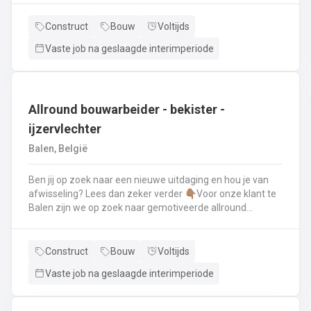
renovatie- en herstellingswerkzaamheden aan een dak.
Wat ga je doen? 👷‍♂️ Nieuwbouw, renovaties en
Construct
Bouw
Voltijds
herstellingswerken van industriële daken.🏡 Hellende
Vaste job na geslaagde interimperiode
daken (pannen, leien,...) én platte daken.🧱 Gevel-, lood-,
zink- en koperwerken.☀️ De installatie van o.a. dakramen,
lichtkoepels, isolatie en zonnepanelen!
Allround bouwarbeider - bekister -
ijzervlechter
Balen, België
Ben jij op zoek naar een nieuwe uitdaging en hou je van
afwisseling? Lees dan zeker verder 👇🏽Voor onze klant te
Balen zijn we op zoek naar gemotiveerde allround
bouwarbeider die thuis is binnen de bouwwereld, specifiek
binnen het bekisten & ijzervlechter 💪🏽 Jouw takenpakket :
🧱 Bewapening maken voor betonconstructies (vloeren,
Construct
Bouw
Voltijds
kolommen, fundering,..) en plaatsenWapeningsstaven op
Vaste job na geslaagde interimperiode
maat maken (knippen en buigen) en
plaatsenOndersteunen bij het bekisten + storten van
beton op de werf...