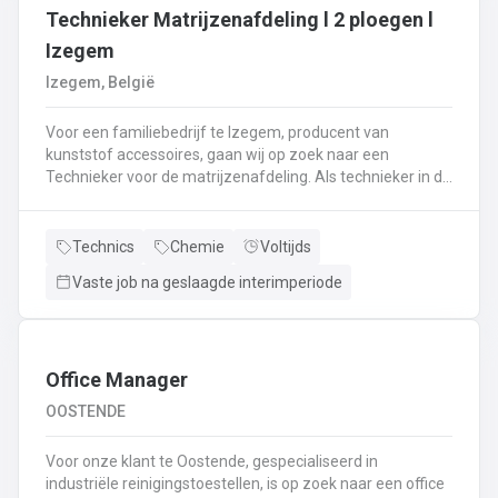
Technieker Matrijzenafdeling l 2 ploegen l
Izegem
Izegem, België
Voor een familiebedrijf te Izegem, producent van
kunststof accessoires, gaan wij op zoek naar een
Technieker voor de matrijzenafdeling. Als technieker in de
productie ben je enerzijds betrokken bij het uitvoeren van
matrijswissels.Anderzijds sta je in voor de opstart van de
productie en stel je de machines correct in.Bovendien
Technics
Chemie
Voltijds
controleer je en valideer je de opstart van nieuwe series,
Vaste job na geslaagde interimperiode
analyseer je fouten en waar nodig neem je corrigerende
maatregelen.Je controleert de conformiteit van de eerste
geproduceerde onderdelen met het oog op het opstarten
van de productie en stuurt bij waar nodig.De controle van
de veiligheidssystemen behoort eveneens tot jouw
Office Manager
takenpakket.Bij dit alles hou je een globaal overzicht van
OOSTENDE
de productie en anticipeer je op veranderingen.
Voor onze klant te Oostende, gespecialiseerd in
industriële reinigingstoestellen, is op zoek naar een office