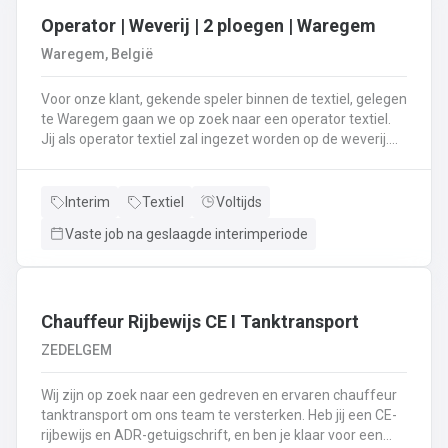
Operator | Weverij | 2 ploegen | Waregem
Waregem, België
Voor onze klant, gekende speler binnen de textiel, gelegen
te Waregem gaan we op zoek naar een operator textiel.
Jij als operator textiel zal ingezet worden op de weverij.
Je bent verantwoordelijk voor het maken van de bomen
voor de weverij;Je assembleert de voorbomen tot een
weefboom;Het herstellen van draadbreuken en draden;Je
Interim
Textiel
Voltijds
verzorgt het intellen in
Vaste job na geslaagde interimperiode
rietenJe kiest op lange termijn voor een job in een 2-
ploegenstelsel.⏰ (vroege ploeg: 5u – 13u15 / late ploeg:
13u15 – 21u30) Stuur jouw cv en motivatie via onze site
⬇️ of bel ons op 09 381 91 95!
Chauffeur Rijbewijs CE I Tanktransport
ZEDELGEM
Wij zijn op zoek naar een gedreven en ervaren chauffeur
tanktransport om ons team te versterken. Heb jij een CE-
rijbewijs en ADR-getuigschrift, en ben je klaar voor een