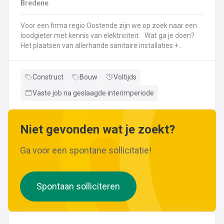
Bredene
wijzigingen aan leidingen aanbrengen.Werken met
ferrometalen zoals gietijzer en staal.
Voor een firma regio Oostende zijn we op zoek naar een
loodgieter met kennis van elektriciteit. Wat ga je doen?
Het plaatsen van allerhande sanitaire installaties +
centrale verwarmingLeggen en aansluiten van leidingen,
buizen,...Plaatsen van verwarmingsketels, radiatoren,
sanitaire toestellenBij Klanten herstellingen gaan
Construct
Bouw
Voltijds
uitvoeren
Vaste job na geslaagde interimperiode
Neem gerust de vacature even door! Indien je nog vragen hebt, k
Niet gevonden wat je zoekt?
Ga voor een spontane sollicitatie!
Spontaan solliciteren