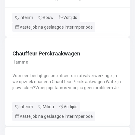
Kassawerk - klantenbedieningAanvullen van rekken, klein
materiaal (licht fysiek werk)Optimale klantenserviceLicht
administratief werk - op termijn: input van klantenorders,
Interim
Bouw
Voltijds
herstellingen etc. + opvolgen Instaan voor de verfmenging
Vaste job na geslaagde interimperiode
- op termijn
Chauffeur Perskraakwagen
Hamme
Voor een bedrijf gespecialiseerd in afvalverwerking zijn
we opzoek naar een Chauffeur Perskraakwagen Wat zijn
jouw taken?Vroeg opstaan is voor jou geen probleem.Je
rijd met een perskraakwagenAfvalophalingVertrekplaats
Waasland
Interim
Milieu
Voltijds
Vaste job na geslaagde interimperiode