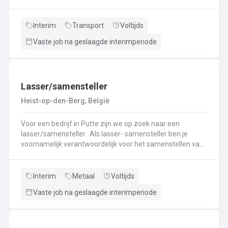
nieuwe uitdaging? Lees dan snel verder! Wat ga je doen?
Veilig en tijdig transporteren van diverse
vloeistoffen.Laden en lossen volgens de voorgeschreven
Interim
Transport
Voltijds
procedures.Controleren van lading en bijbehorende
Vaste job na geslaagde interimperiode
documenten.Naleven van rij- en rusttijden en ADR-
regelgeving.Uitvoeren van eerstelijns onderhoud en
inspectie van de tankwagen.Efficiënte communicatie met
planning en klanten.
Lasser/samensteller
Heist-op-den-Berg, België
Voor een bedrijf in Putte zijn we op zoek naar een
lasser/samensteller. Als lasser- samensteller ben je
voornamelijk verantwoordelijk voor het samenstellen van
staalconstructies en het uitvoeren van
laswerkzaamheden.Je vormt een belangrijke schakel bij
het realiseren van onze projecten.Je werkt samen met
Interim
Metaal
Voltijds
een grote groep enthousiaste collega’s.Je valt onder de
Vaste job na geslaagde interimperiode
dagelijkse leiding van Atelierverantwoordelijke.