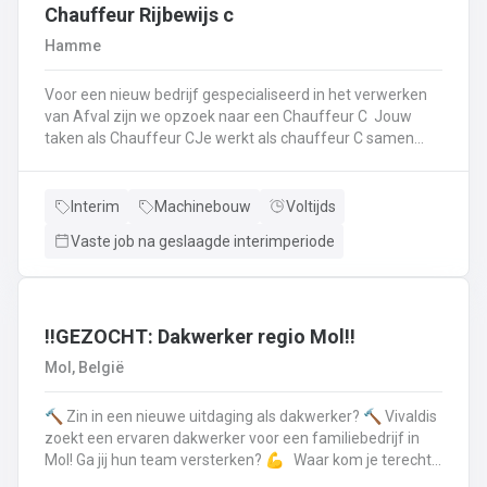
op.Plichtsbewust werken: Je voert brandstofleveringen
Chauffeur Rijbewijs c
steeds veilig en netjes uit.Fit blijven: Je blijft in beweging
Hamme
tijdens je werk – extra fitness is overbodig!Trots op je
truck: Je houdt je eigen Scania of Volvo in topconditie, en
Voor een nieuw bedrijf gespecialiseerd in het verwerken
meldt technische problemen tijdig.Werken aan de beste
van Afval zijn we opzoek naar een Chauffeur C Jouw
versie van jezelf: Elke dag werk je aan jezelf, door continu
taken als Chauffeur CJe werkt als chauffeur C samen
te leren en verbeteren.
met een collega in een team dat de rolcontainers gaat
ledigen bij onze klantenHierbij volg je nauwgezet de
veiligheidsvoorschriften, het verkeersreglement en de
Interim
Machinebouw
Voltijds
technische procedures van de werkmiddelen (beladings-
Vaste job na geslaagde interimperiode
en perssysteem van de ophaalwagen). Veiligheid komt
steeds op de eerste plaats!Je rijdt economisch, defensief
en milieubewustJe registreert en volgt
activiteitengegevens op via de boordcomputerJe reinigt
en voert het basisonderhoud uit aan de voertuigenDit alles
‼️GEZOCHT: Dakwerker regio Mol‼️
doe je met de glimlach en een grote portie enthousiasme
Mol, België
🔨 Zin in een nieuwe uitdaging als dakwerker? 🔨 Vivaldis
zoekt een ervaren dakwerker voor een familiebedrijf in
Mol! Ga jij hun team versterken? 💪 Waar kom je terecht ?
MolEen familiebedrijf gespecialiseerd in nieuwbouw als