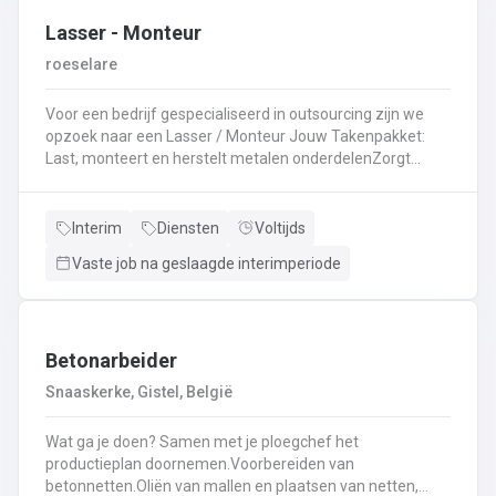
Lasser - Monteur
roeselare
Voor een bedrijf gespecialiseerd in outsourcing zijn we
opzoek naar een Lasser / Monteur Jouw Takenpakket:
Last, monteert en herstelt metalen onderdelenZorgt
ervoor dat alle onderdelen piekfijn en veilig in elkaar
zittenLeest technische plannen en tekeningen met
gemakBepaalt en past de juiste lastechniek toe
Interim
Diensten
Voltijds
(MIG/MAG, TIG, MMA)Werkt nauwkeurig en
Vaste job na geslaagde interimperiode
kwaliteitsgericht volgens veiligheidsvoorschriftenDraagt
bij aan een stevige en duurzame basis voor elk project
Betonarbeider
Snaaskerke, Gistel, België
Wat ga je doen? Samen met je ploegchef het
productieplan doornemen.Voorbereiden van
betonnetten.Oliën van mallen en plaatsen van netten,