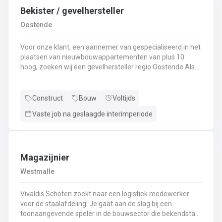
Bekister / gevelhersteller
Oostende
Voor onze klant, een aannemer van gespecialiseerd in het
plaatsen van nieuwbouwappartementen van plus 10
hoog, zoeken wij een gevelhersteller regio Oostende.Als
gevelhersteller, betonarbeider, bekister wordt je
tewerkgesteld in kleine ploegen van een 3 à 5-tal
collegas. Je zal voornamelijk ingezet worden voor:
Construct
Bouw
Voltijds
Reinigen renoveren en beschermen van industriële
Vaste job na geslaagde interimperiode
gevel;Opnieuw voegen van bakstenen;Renovatie van
gevelbekleding;Gebruik maken van deze technieken: crepi
bepleistering steenstrips hout bakstenen;Verwijderen van
slechte beton herbehandelen van de aangetaste
wapening en voorzien van een beschermlaag;Herstellen
Magazijnier
van beton met hoogwaardige reparatiemortel. Beton is je
Westmalle
2de natuur en heeft weinig geheimen voor jou. Je weet de
vrijheid in de bouwsector te waarderen en weet van
Vivaldis Schoten zoekt naar een logistiek medewerker
aanpakken. Dan is dit zeker de job voor jou!
voor de staalafdeling. Je gaat aan de slag bij een
toonaangevende speler in de bouwsector die bekendstaat