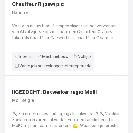
op.Plichtsbewust werken: Je voert brandstofleveringen
Chauffeur Rijbewijs c
steeds veilig en netjes uit.Fit blijven: Je blijft in beweging
Hamme
tijdens je werk – extra fitness is overbodig!Trots op je
truck: Je houdt je eigen Scania of Volvo in topconditie, en
Voor een nieuw bedrijf gespecialiseerd in het verwerken
meldt technische problemen tijdig.Werken aan de beste
van Afval zijn we opzoek naar een Chauffeur C Jouw
versie van jezelf: Elke dag werk je aan jezelf, door continu
taken als Chauffeur CJe werkt als chauffeur C samen
te leren en verbeteren.
met een collega in een team dat de rolcontainers gaat
ledigen bij onze klantenHierbij volg je nauwgezet de
veiligheidsvoorschriften, het verkeersreglement en de
Interim
Machinebouw
Voltijds
technische procedures van de werkmiddelen (beladings-
Vaste job na geslaagde interimperiode
en perssysteem van de ophaalwagen). Veiligheid komt
steeds op de eerste plaats!Je rijdt economisch, defensief
en milieubewustJe registreert en volgt
activiteitengegevens op via de boordcomputerJe reinigt
en voert het basisonderhoud uit aan de voertuigenDit alles
‼️GEZOCHT: Dakwerker regio Mol‼️
doe je met de glimlach en een grote portie enthousiasme
Mol, België
🔨 Zin in een nieuwe uitdaging als dakwerker? 🔨 Vivaldis
zoekt een ervaren dakwerker voor een familiebedrijf in
Mol! Ga jij hun team versterken? 💪 Waar kom je terecht ?
MolEen familiebedrijf gespecialiseerd in nieuwbouw als