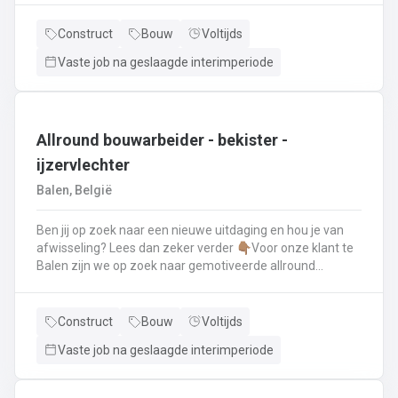
renovatie- en herstellingswerkzaamheden aan een dak.
Wat ga je doen? 👷‍♂️ Nieuwbouw, renovaties en
Construct
Bouw
Voltijds
herstellingswerken van industriële daken.🏡 Hellende
Vaste job na geslaagde interimperiode
daken (pannen, leien,...) én platte daken.🧱 Gevel-, lood-,
zink- en koperwerken.☀️ De installatie van o.a. dakramen,
lichtkoepels, isolatie en zonnepanelen!
Allround bouwarbeider - bekister -
ijzervlechter
Balen, België
Ben jij op zoek naar een nieuwe uitdaging en hou je van
afwisseling? Lees dan zeker verder 👇🏽Voor onze klant te
Balen zijn we op zoek naar gemotiveerde allround
bouwarbeider die thuis is binnen de bouwwereld, specifiek
binnen het bekisten & ijzervlechter 💪🏽 Jouw takenpakket :
🧱 Bewapening maken voor betonconstructies (vloeren,
Construct
Bouw
Voltijds
kolommen, fundering,..) en plaatsenWapeningsstaven op
Vaste job na geslaagde interimperiode
maat maken (knippen en buigen) en
plaatsenOndersteunen bij het bekisten + storten van
beton op de werf...