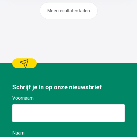
tandwielkasten, dichtingen, lagers, pompen, motoren,
boutverbindingen,..De revisie van de nodige onderdelen
Meer resultaten laden
(pompen, motoren, lagers,
dichtingen,..)Demontage/montage en herstellen van
kleine constructies
Schrijf je in op onze nieuwsbrief
Voornaam
Naam