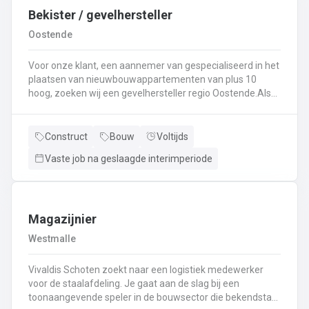
Bekister / gevelhersteller
Oostende
Voor onze klant, een aannemer van gespecialiseerd in het
plaatsen van nieuwbouwappartementen van plus 10
hoog, zoeken wij een gevelhersteller regio Oostende.Als
gevelhersteller, betonarbeider, bekister wordt je
tewerkgesteld in kleine ploegen van een 3 à 5-tal
collegas. Je zal voornamelijk ingezet worden voor:
Construct
Bouw
Voltijds
Reinigen renoveren en beschermen van industriële
Vaste job na geslaagde interimperiode
gevel;Opnieuw voegen van bakstenen;Renovatie van
gevelbekleding;Gebruik maken van deze technieken: crepi
bepleistering steenstrips hout bakstenen;Verwijderen van
slechte beton herbehandelen van de aangetaste
wapening en voorzien van een beschermlaag;Herstellen
Magazijnier
van beton met hoogwaardige reparatiemortel. Beton is je
Westmalle
2de natuur en heeft weinig geheimen voor jou. Je weet de
vrijheid in de bouwsector te waarderen en weet van
Vivaldis Schoten zoekt naar een logistiek medewerker
aanpakken. Dan is dit zeker de job voor jou!
voor de staalafdeling. Je gaat aan de slag bij een
toonaangevende speler in de bouwsector die bekendstaat