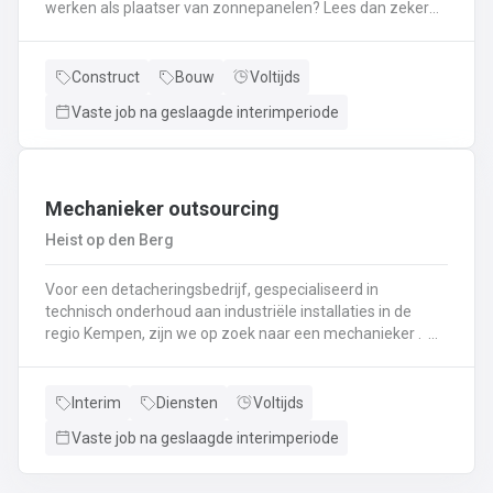
werken als plaatser van zonnepanelen? Lees dan zeker
verder! Je zal instaan voor het plaatsen van
zonnepanelen. Je komt terecht in een firma met meer
dan 10 jaar ervaring. Als je nog geen ervaring hebt met
Construct
Bouw
Voltijds
het plaatsen van zonnepanelen krijg je hiervoor een
Vaste job na geslaagde interimperiode
interne opleiding! Interesse? bel naar 011495856 of mail
lommel@ vivaldisconstruct.be !
Mechanieker outsourcing
Heist op den Berg
Voor een detacheringsbedrijf, gespecialiseerd in
technisch onderhoud aan industriële installaties in de
regio Kempen, zijn we op zoek naar een mechanieker .
Een greep uit je takenpakket: Je komt terecht in een
chemische productieomgevingHet uitvoeren van
mechanisch onderhoud aan industriële installatiesHet
Interim
Diensten
Voltijds
uitvoeren van controlerondes en testrondes zodat de
Vaste job na geslaagde interimperiode
productiemachines continu kunnen blijven draaienHet
vervangen, herstellen, testen en afregelen van
mechanische stukken en onderdelen zoals motoren,