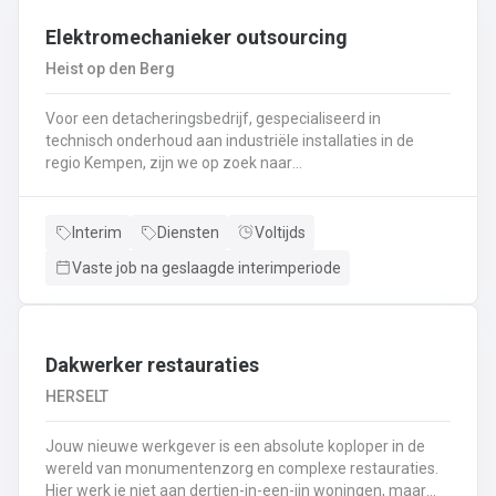
Interesse ? Solliciteer via lommel@ vivaldisconstruct.be of 011 4
Elektromechanieker outsourcing
Heist op den Berg
Voor een detacheringsbedrijf, gespecialiseerd in
technisch onderhoud aan industriële installaties in de
regio Kempen, zijn we op zoek naar
een elektromechanieker . Een greep uit het takenpakket:
Uitvoeren van mechanisch en elektrisch onderhoud aan
industriële installatiesControlerondes en testrondes
Interim
Diensten
Voltijds
uitvoeren zodat de productiemachines continu kunnen
Vaste job na geslaagde interimperiode
blijven draaienEfficiënt en snel oplossen van problemen
volgens de nodige veiligheidsprocedures, planning- en
productieprocessenRevisie van de nodige onderdelen
(motoren, pompen, transportbanden, lagers, dichtingen,
sensoren, relais,..)Vervangen, herstellen en eventueel
Dakwerker restauraties
uitlijnen van de nodige wisselstukkenAfstellen van
HERSELT
machine onderdelen en parameters (uitlijnen, balanceren,
instellingen wijzigen,
Jouw nieuwe werkgever is een absolute koploper in de
productiesnelheid,..)Demontage/montage en herstellen
wereld van monumentenzorg en complexe restauraties.
van kleine constructies
Hier werk je niet aan dertien-in-een-ijn woningen, maar