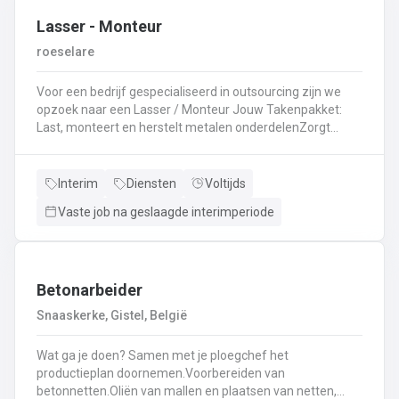
Lasser - Monteur
roeselare
Voor een bedrijf gespecialiseerd in outsourcing zijn we
opzoek naar een Lasser / Monteur Jouw Takenpakket:
Last, monteert en herstelt metalen onderdelenZorgt
ervoor dat alle onderdelen piekfijn en veilig in elkaar
zittenLeest technische plannen en tekeningen met
gemakBepaalt en past de juiste lastechniek toe
Interim
Diensten
Voltijds
(MIG/MAG, TIG, MMA)Werkt nauwkeurig en
Vaste job na geslaagde interimperiode
kwaliteitsgericht volgens veiligheidsvoorschriftenDraagt
bij aan een stevige en duurzame basis voor elk project
Betonarbeider
Snaaskerke, Gistel, België
Wat ga je doen? Samen met je ploegchef het
productieplan doornemen.Voorbereiden van
betonnetten.Oliën van mallen en plaatsen van netten,