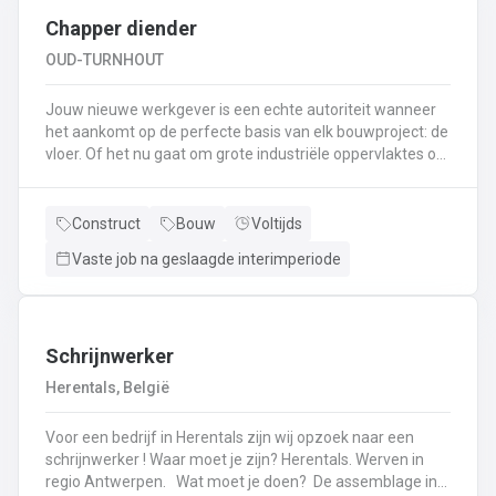
Chapper diender
OUD-TURNHOUT
Jouw nieuwe werkgever is een echte autoriteit wanneer
het aankomt op de perfecte basis van elk bouwproject: de
vloer. Of het nu gaat om grote industriële oppervlaktes of
een knusse gezinswoning, zij zorgen ervoor dat alles
kaarsrecht ligt. Met een modern machinepark en een
team dat van aanpakken weet, toveren zij ruwe werven
Construct
Bouw
Voltijds
om tot strakke ondergronden. Als Diender Chapper ben jij
Vaste job na geslaagde interimperiode
de rechterhand van de chapper en ziet je dag er als volgt
uit: Het voorbereiden van de werf: folies leggen,
randisolatie plaatsen en de boel klaarmaken voor het
echte werk.Assisteren bij het opstellen en bedienen van
de chapepomp (jij bent de meester van de
Schrijnwerker
darmen).Aanvoeren van materialen zodat je collega-
Herentals, België
chapper in één vloeiende beweging kan
doorgaan.Bijspringen waar nodig: egaliseren, materialen
Voor een bedrijf in Herentals zijn wij opzoek naar een
reinigen en de werf spik en span achterlaten.Samen met
schrijnwerker ! Waar moet je zijn? Herentals. Werven in
je collega's zorg je ervoor dat de vloer zo strak ligt dat een
regio Antwerpen. Wat moet je doen? De assemblage in
waterpas er jaloers op zou worden.