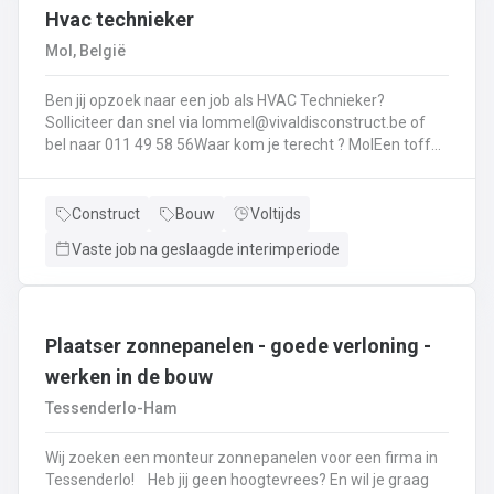
Hvac technieker
collega’s voor een nette werkplaats.
Mol, België
Ben jij opzoek naar een job als HVAC Technieker?
Solliciteer dan snel via lommel@vivaldisconstruct.be of
bel naar 011 49 58 56Waar kom je terecht ? MolEen toffe
firma gespecialiseerd in verwarming, badkamers, etc. Jou
takenpakket ?het plaatsen en leveren van :
verwarmingsketel (gas en mazout + onderhoud
Construct
Bouw
Voltijds
)warmtepompendiverse radiatorenvloerverwarmingalle
Vaste job na geslaagde interimperiode
sanitaire toestellenventilatiebadkamers plaatsen
Plaatser zonnepanelen - goede verloning -
werken in de bouw
Tessenderlo-Ham
Wij zoeken een monteur zonnepanelen voor een firma in
Tessenderlo! Heb jij geen hoogtevrees? En wil je graag