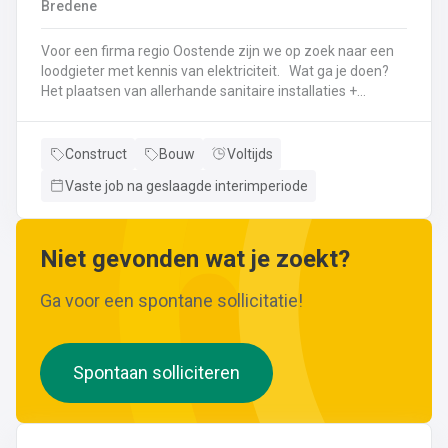
Bredene
wijzigingen aan leidingen aanbrengen.Werken met
ferrometalen zoals gietijzer en staal.
Voor een firma regio Oostende zijn we op zoek naar een
loodgieter met kennis van elektriciteit. Wat ga je doen?
Het plaatsen van allerhande sanitaire installaties +
centrale verwarmingLeggen en aansluiten van leidingen,
buizen,...Plaatsen van verwarmingsketels, radiatoren,
sanitaire toestellenBij Klanten herstellingen gaan
Construct
Bouw
Voltijds
uitvoeren
Vaste job na geslaagde interimperiode
Neem gerust de vacature even door! Indien je nog vragen hebt, k
Niet gevonden wat je zoekt?
Ga voor een spontane sollicitatie!
Spontaan solliciteren