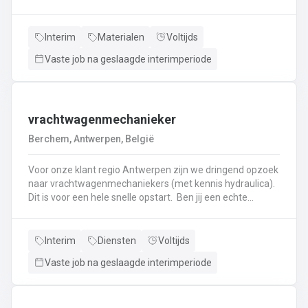
haken, en wapening in de bekisting.Gieten van
beton.Ontkisten van vormen en uitvoeren van de
eindafwerking.Frezen, boren, en zagen in de
Interim
Materialen
Voltijds
producten.Schoonmaken van mallen en zorgen dat ze
Vaste job na geslaagde interimperiode
klaar zijn voor gebruik.Opruimen van de werkplaats en
naleven van veiligheids-, kwaliteits-, en milieuregels.
vrachtwagenmechanieker
Berchem, Antwerpen, België
Voor onze klant regio Antwerpen zijn we dringend opzoek
naar vrachtwagenmechaniekers (met kennis hydraulica).
Dit is voor een hele snelle opstart. Ben jij een echte
specialist in techniek van vrachtwagens? Ben
je gepassioneerd door vrachtwagens en hun mechaniek?
Dan ben jij de persoon die wij zoeken!
Interim
Diensten
Voltijds
Vaste job na geslaagde interimperiode