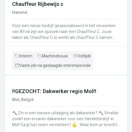
op.Plichtsbewust werken: Je voert brandstofleveringen
Chauffeur Rijbewijs c
steeds veilig en netjes uit.Fit blijven: Je blijft in beweging
Hamme
tijdens je werk – extra fitness is overbodig!Trots op je
truck: Je houdt je eigen Scania of Volvo in topconditie, en
Voor een nieuw bedrijf gespecialiseerd in het verwerken
meldt technische problemen tijdig.Werken aan de beste
van Afval zijn we opzoek naar een Chauffeur C Jouw
versie van jezelf: Elke dag werk je aan jezelf, door continu
taken als Chauffeur CJe werkt als chauffeur C samen
te leren en verbeteren.
met een collega in een team dat de rolcontainers gaat
ledigen bij onze klantenHierbij volg je nauwgezet de
veiligheidsvoorschriften, het verkeersreglement en de
Interim
Machinebouw
Voltijds
technische procedures van de werkmiddelen (beladings-
Vaste job na geslaagde interimperiode
en perssysteem van de ophaalwagen). Veiligheid komt
steeds op de eerste plaats!Je rijdt economisch, defensief
en milieubewustJe registreert en volgt
activiteitengegevens op via de boordcomputerJe reinigt
en voert het basisonderhoud uit aan de voertuigenDit alles
‼️GEZOCHT: Dakwerker regio Mol‼️
doe je met de glimlach en een grote portie enthousiasme
Mol, België
🔨 Zin in een nieuwe uitdaging als dakwerker? 🔨 Vivaldis
zoekt een ervaren dakwerker voor een familiebedrijf in
Mol! Ga jij hun team versterken? 💪 Waar kom je terecht ?
MolEen familiebedrijf gespecialiseerd in nieuwbouw als