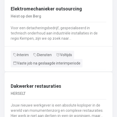
Interesse ? Solliciteer via lommel@ vivaldisconstruct.be of 011 4
Elektromechanieker outsourcing
Heist op den Berg
Voor een detacheringsbedrijf, gespecialiseerd in
technisch onderhoud aan industriële installaties in de
regio Kempen, zijn we op zoek naar
een elektromechanieker . Een greep uit het takenpakket:
Uitvoeren van mechanisch en elektrisch onderhoud aan
industriële installatiesControlerondes en testrondes
Interim
Diensten
Voltijds
uitvoeren zodat de productiemachines continu kunnen
Vaste job na geslaagde interimperiode
blijven draaienEfficiënt en snel oplossen van problemen
volgens de nodige veiligheidsprocedures, planning- en
productieprocessenRevisie van de nodige onderdelen
(motoren, pompen, transportbanden, lagers, dichtingen,
sensoren, relais,..)Vervangen, herstellen en eventueel
Dakwerker restauraties
uitlijnen van de nodige wisselstukkenAfstellen van
HERSELT
machine onderdelen en parameters (uitlijnen, balanceren,
instellingen wijzigen,
Jouw nieuwe werkgever is een absolute koploper in de
productiesnelheid,..)Demontage/montage en herstellen
wereld van monumentenzorg en complexe restauraties.
van kleine constructies
Hier werk je niet aan dertien-in-een-ijn woningen, maar