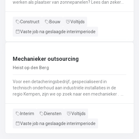
werken als plaatser van zonnepanelen? Lees dan zeker
verder! Je zal instaan voor het plaatsen van
zonnepanelen. Je komt terecht in een firma met meer
dan 10 jaar ervaring. Als je nog geen ervaring hebt met
Construct
Bouw
Voltijds
het plaatsen van zonnepanelen krijg je hiervoor een
Vaste job na geslaagde interimperiode
interne opleiding! Interesse? bel naar 011495856 of mail
lommel@ vivaldisconstruct.be !
Mechanieker outsourcing
Heist op den Berg
Voor een detacheringsbedrijf, gespecialiseerd in
technisch onderhoud aan industriële installaties in de
regio Kempen, zijn we op zoek naar een mechanieker .
Een greep uit je takenpakket: Je komt terecht in een
chemische productieomgevingHet uitvoeren van
mechanisch onderhoud aan industriële installatiesHet
Interim
Diensten
Voltijds
uitvoeren van controlerondes en testrondes zodat de
Vaste job na geslaagde interimperiode
productiemachines continu kunnen blijven draaienHet
vervangen, herstellen, testen en afregelen van
mechanische stukken en onderdelen zoals motoren,