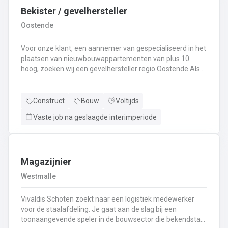
Bekister / gevelhersteller
Oostende
Voor onze klant, een aannemer van gespecialiseerd in het
plaatsen van nieuwbouwappartementen van plus 10
hoog, zoeken wij een gevelhersteller regio Oostende.Als
gevelhersteller, betonarbeider, bekister wordt je
tewerkgesteld in kleine ploegen van een 3 à 5-tal
collegas. Je zal voornamelijk ingezet worden voor:
Construct
Bouw
Voltijds
Reinigen renoveren en beschermen van industriële
Vaste job na geslaagde interimperiode
gevel;Opnieuw voegen van bakstenen;Renovatie van
gevelbekleding;Gebruik maken van deze technieken: crepi
bepleistering steenstrips hout bakstenen;Verwijderen van
slechte beton herbehandelen van de aangetaste
wapening en voorzien van een beschermlaag;Herstellen
Magazijnier
van beton met hoogwaardige reparatiemortel. Beton is je
Westmalle
2de natuur en heeft weinig geheimen voor jou. Je weet de
vrijheid in de bouwsector te waarderen en weet van
Vivaldis Schoten zoekt naar een logistiek medewerker
aanpakken. Dan is dit zeker de job voor jou!
voor de staalafdeling. Je gaat aan de slag bij een
toonaangevende speler in de bouwsector die bekendstaat