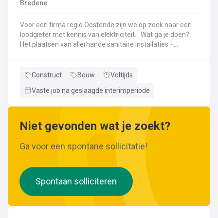
Bredene
wijzigingen aan leidingen aanbrengen.Werken met
ferrometalen zoals gietijzer en staal.
Voor een firma regio Oostende zijn we op zoek naar een
loodgieter met kennis van elektriciteit. Wat ga je doen?
Het plaatsen van allerhande sanitaire installaties +
centrale verwarmingLeggen en aansluiten van leidingen,
buizen,...Plaatsen van verwarmingsketels, radiatoren,
sanitaire toestellenBij Klanten herstellingen gaan
Construct
Bouw
Voltijds
uitvoeren
Vaste job na geslaagde interimperiode
Neem gerust de vacature even door! Indien je nog vragen hebt, k
Niet gevonden wat je zoekt?
Ga voor een spontane sollicitatie!
Spontaan solliciteren