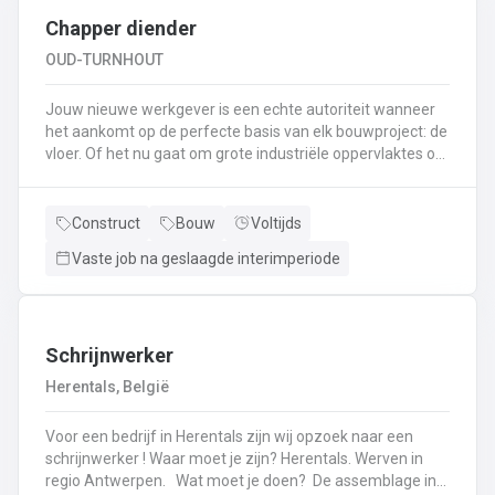
Chapper diender
OUD-TURNHOUT
Jouw nieuwe werkgever is een echte autoriteit wanneer
het aankomt op de perfecte basis van elk bouwproject: de
vloer. Of het nu gaat om grote industriële oppervlaktes of
een knusse gezinswoning, zij zorgen ervoor dat alles
kaarsrecht ligt. Met een modern machinepark en een
team dat van aanpakken weet, toveren zij ruwe werven
Construct
Bouw
Voltijds
om tot strakke ondergronden. Als Diender Chapper ben jij
Vaste job na geslaagde interimperiode
de rechterhand van de chapper en ziet je dag er als volgt
uit: Het voorbereiden van de werf: folies leggen,
randisolatie plaatsen en de boel klaarmaken voor het
echte werk.Assisteren bij het opstellen en bedienen van
de chapepomp (jij bent de meester van de
Schrijnwerker
darmen).Aanvoeren van materialen zodat je collega-
Herentals, België
chapper in één vloeiende beweging kan
doorgaan.Bijspringen waar nodig: egaliseren, materialen
Voor een bedrijf in Herentals zijn wij opzoek naar een
reinigen en de werf spik en span achterlaten.Samen met
schrijnwerker ! Waar moet je zijn? Herentals. Werven in
je collega's zorg je ervoor dat de vloer zo strak ligt dat een
regio Antwerpen. Wat moet je doen? De assemblage in
waterpas er jaloers op zou worden.