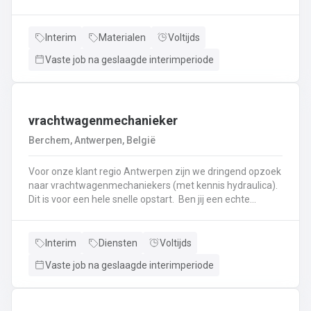
haken, en wapening in de bekisting.Gieten van
beton.Ontkisten van vormen en uitvoeren van de
eindafwerking.Frezen, boren, en zagen in de
Interim
Materialen
Voltijds
producten.Schoonmaken van mallen en zorgen dat ze
Vaste job na geslaagde interimperiode
klaar zijn voor gebruik.Opruimen van de werkplaats en
naleven van veiligheids-, kwaliteits-, en milieuregels.
vrachtwagenmechanieker
Berchem, Antwerpen, België
Voor onze klant regio Antwerpen zijn we dringend opzoek
naar vrachtwagenmechaniekers (met kennis hydraulica).
Dit is voor een hele snelle opstart. Ben jij een echte
specialist in techniek van vrachtwagens? Ben
je gepassioneerd door vrachtwagens en hun mechaniek?
Dan ben jij de persoon die wij zoeken!
Interim
Diensten
Voltijds
Vaste job na geslaagde interimperiode