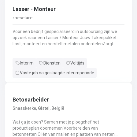
Lasser - Monteur
roeselare
Voor een bedrijf gespecialiseerd in outsourcing zijn we
opzoek naar een Lasser / Monteur Jouw Takenpakket:
Last, monteert en herstelt metalen onderdelenZorgt
ervoor dat alle onderdelen piekfijn en veilig in elkaar
zittenLeest technische plannen en tekeningen met
gemakBepaalt en past de juiste lastechniek toe
Interim
Diensten
Voltijds
(MIG/MAG, TIG, MMA)Werkt nauwkeurig en
Vaste job na geslaagde interimperiode
kwaliteitsgericht volgens veiligheidsvoorschriftenDraagt
bij aan een stevige en duurzame basis voor elk project
Betonarbeider
Snaaskerke, Gistel, België
Wat ga je doen? Samen met je ploegchef het
productieplan doornemen.Voorbereiden van
betonnetten.Oliën van mallen en plaatsen van netten,