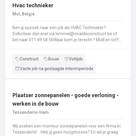
Hvac technieker
collega’s voor een nette werkplaats.
Mol, België
Ben jij opzoek naar een job als HVAC Technieker?
Solliciteer dan snel via lommel@vivaldisconstruct.be of
bel naar 011 49 58 56Waar kom je terecht ? MolEen toffe
firma gespecialiseerd in verwarming, badkamers, etc. Jou
takenpakket ?het plaatsen en leveren van :
verwarmingsketel (gas en mazout + onderhoud
Construct
Bouw
Voltijds
)warmtepompendiverse radiatorenvloerverwarmingalle
Vaste job na geslaagde interimperiode
sanitaire toestellenventilatiebadkamers plaatsen
Plaatser zonnepanelen - goede verloning -
werken in de bouw
Tessenderlo-Ham
Wij zoeken een monteur zonnepanelen voor een firma in
Tessenderlo! Heb jij geen hoogtevrees? En wil je graag