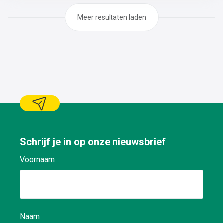
tandwielkasten, dichtingen, lagers, pompen, motoren,
boutverbindingen,..De revisie van de nodige onderdelen
Meer resultaten laden
(pompen, motoren, lagers,
dichtingen,..)Demontage/montage en herstellen van
kleine constructies
Schrijf je in op onze nieuwsbrief
Voornaam
Naam