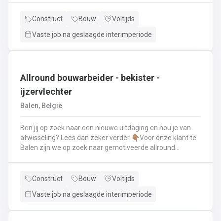
renovatie- en herstellingswerkzaamheden aan een dak.
Wat ga je doen? 👷‍♂️ Nieuwbouw, renovaties en
Construct
Bouw
Voltijds
herstellingswerken van industriële daken.🏡 Hellende
Vaste job na geslaagde interimperiode
daken (pannen, leien,...) én platte daken.🧱 Gevel-, lood-,
zink- en koperwerken.☀️ De installatie van o.a. dakramen,
lichtkoepels, isolatie en zonnepanelen!
Allround bouwarbeider - bekister -
ijzervlechter
Balen, België
Ben jij op zoek naar een nieuwe uitdaging en hou je van
afwisseling? Lees dan zeker verder 👇🏽Voor onze klant te
Balen zijn we op zoek naar gemotiveerde allround
bouwarbeider die thuis is binnen de bouwwereld, specifiek
binnen het bekisten & ijzervlechter 💪🏽 Jouw takenpakket :
🧱 Bewapening maken voor betonconstructies (vloeren,
Construct
Bouw
Voltijds
kolommen, fundering,..) en plaatsenWapeningsstaven op
Vaste job na geslaagde interimperiode
maat maken (knippen en buigen) en
plaatsenOndersteunen bij het bekisten + storten van
beton op de werf...