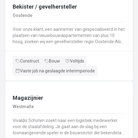
Bekister / gevelhersteller
Oostende
Voor onze klant, een aannemer van gespecialiseerd in het
plaatsen van nieuwbouwappartementen van plus 10
hoog, zoeken wij een gevelhersteller regio Oostende.Als
gevelhersteller, betonarbeider, bekister wordt je
tewerkgesteld in kleine ploegen van een 3 à 5-tal
collegas. Je zal voornamelijk ingezet worden voor:
Construct
Bouw
Voltijds
Reinigen renoveren en beschermen van industriële
Vaste job na geslaagde interimperiode
gevel;Opnieuw voegen van bakstenen;Renovatie van
gevelbekleding;Gebruik maken van deze technieken: crepi
bepleistering steenstrips hout bakstenen;Verwijderen van
slechte beton herbehandelen van de aangetaste
wapening en voorzien van een beschermlaag;Herstellen
Magazijnier
van beton met hoogwaardige reparatiemortel. Beton is je
Westmalle
2de natuur en heeft weinig geheimen voor jou. Je weet de
vrijheid in de bouwsector te waarderen en weet van
Vivaldis Schoten zoekt naar een logistiek medewerker
aanpakken. Dan is dit zeker de job voor jou!
voor de staalafdeling. Je gaat aan de slag bij een
toonaangevende speler in de bouwsector die bekendstaat