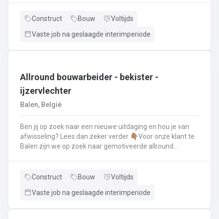
renovatie- en herstellingswerkzaamheden aan een dak.
Wat ga je doen? 👷‍♂️ Nieuwbouw, renovaties en
Construct
Bouw
Voltijds
herstellingswerken van industriële daken.🏡 Hellende
Vaste job na geslaagde interimperiode
daken (pannen, leien,...) én platte daken.🧱 Gevel-, lood-,
zink- en koperwerken.☀️ De installatie van o.a. dakramen,
lichtkoepels, isolatie en zonnepanelen!
Allround bouwarbeider - bekister -
ijzervlechter
Balen, België
Ben jij op zoek naar een nieuwe uitdaging en hou je van
afwisseling? Lees dan zeker verder 👇🏽Voor onze klant te
Balen zijn we op zoek naar gemotiveerde allround
bouwarbeider die thuis is binnen de bouwwereld, specifiek
binnen het bekisten & ijzervlechter 💪🏽 Jouw takenpakket :
🧱 Bewapening maken voor betonconstructies (vloeren,
Construct
Bouw
Voltijds
kolommen, fundering,..) en plaatsenWapeningsstaven op
Vaste job na geslaagde interimperiode
maat maken (knippen en buigen) en
plaatsenOndersteunen bij het bekisten + storten van
beton op de werf...