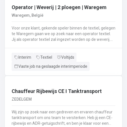
Operator | Weverij | 2 ploegen | Waregem
Waregem, België
Voor onze klant, gekende speler binnen de textiel, gelegen
te Waregem gaan we op zoek naar een operator textiel.
Jij als operator textiel zal ingezet worden op de weverij.
Je bent verantwoordelijk voor het maken van de bomen
voor de weverij;Je assembleert de voorbomen tot een
weefboom;Het herstellen van draadbreuken en draden;Je
Interim
Textiel
Voltijds
verzorgt het intellen in
Vaste job na geslaagde interimperiode
rietenJe kiest op lange termijn voor een job in een 2-
ploegenstelsel.⏰ (vroege ploeg: 5u – 13u15 / late ploeg:
13u15 – 21u30) Stuur jouw cv en motivatie via onze site
⬇️ of bel ons op 09 381 91 95!
Chauffeur Rijbewijs CE I Tanktransport
ZEDELGEM
Wij zijn op zoek naar een gedreven en ervaren chauffeur
tanktransport om ons team te versterken. Heb jij een CE-
rijbewijs en ADR-getuigschrift, en ben je klaar voor een