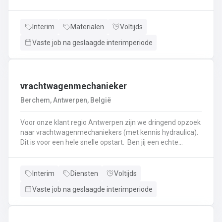
haken, en wapening in de bekisting.Gieten van
beton.Ontkisten van vormen en uitvoeren van de
eindafwerking.Frezen, boren, en zagen in de
Interim
Materialen
Voltijds
producten.Schoonmaken van mallen en zorgen dat ze
Vaste job na geslaagde interimperiode
klaar zijn voor gebruik.Opruimen van de werkplaats en
naleven van veiligheids-, kwaliteits-, en milieuregels.
vrachtwagenmechanieker
Berchem, Antwerpen, België
Voor onze klant regio Antwerpen zijn we dringend opzoek
naar vrachtwagenmechaniekers (met kennis hydraulica).
Dit is voor een hele snelle opstart. Ben jij een echte
specialist in techniek van vrachtwagens? Ben
je gepassioneerd door vrachtwagens en hun mechaniek?
Dan ben jij de persoon die wij zoeken!
Interim
Diensten
Voltijds
Vaste job na geslaagde interimperiode