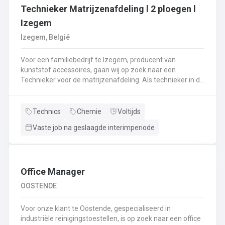
Technieker Matrijzenafdeling l 2 ploegen l
Izegem
Izegem, België
Voor een familiebedrijf te Izegem, producent van
kunststof accessoires, gaan wij op zoek naar een
Technieker voor de matrijzenafdeling. Als technieker in de
productie ben je enerzijds betrokken bij het uitvoeren van
matrijswissels.Anderzijds sta je in voor de opstart van de
productie en stel je de machines correct in.Bovendien
Technics
Chemie
Voltijds
controleer je en valideer je de opstart van nieuwe series,
Vaste job na geslaagde interimperiode
analyseer je fouten en waar nodig neem je corrigerende
maatregelen.Je controleert de conformiteit van de eerste
geproduceerde onderdelen met het oog op het opstarten
van de productie en stuurt bij waar nodig.De controle van
de veiligheidssystemen behoort eveneens tot jouw
Office Manager
takenpakket.Bij dit alles hou je een globaal overzicht van
OOSTENDE
de productie en anticipeer je op veranderingen.
Voor onze klant te Oostende, gespecialiseerd in
industriële reinigingstoestellen, is op zoek naar een office