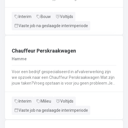
Kassawerk - klantenbedieningAanvullen van rekken, klein
materiaal (licht fysiek werk)Optimale klantenserviceLicht
administratief werk - op termijn: input van klantenorders,
Interim
Bouw
Voltijds
herstellingen etc. + opvolgen Instaan voor de verfmenging
Vaste job na geslaagde interimperiode
- op termijn
Chauffeur Perskraakwagen
Hamme
Voor een bedrijf gespecialiseerd in afvalverwerking zijn
we opzoek naar een Chauffeur Perskraakwagen Wat zijn
jouw taken?Vroeg opstaan is voor jou geen probleem.Je
rijd met een perskraakwagenAfvalophalingVertrekplaats
Waasland
Interim
Milieu
Voltijds
Vaste job na geslaagde interimperiode