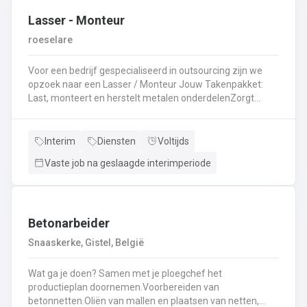
Lasser - Monteur
roeselare
Voor een bedrijf gespecialiseerd in outsourcing zijn we
opzoek naar een Lasser / Monteur Jouw Takenpakket:
Last, monteert en herstelt metalen onderdelenZorgt
ervoor dat alle onderdelen piekfijn en veilig in elkaar
zittenLeest technische plannen en tekeningen met
gemakBepaalt en past de juiste lastechniek toe
Interim
Diensten
Voltijds
(MIG/MAG, TIG, MMA)Werkt nauwkeurig en
Vaste job na geslaagde interimperiode
kwaliteitsgericht volgens veiligheidsvoorschriftenDraagt
bij aan een stevige en duurzame basis voor elk project
Betonarbeider
Snaaskerke, Gistel, België
Wat ga je doen? Samen met je ploegchef het
productieplan doornemen.Voorbereiden van
betonnetten.Oliën van mallen en plaatsen van netten,