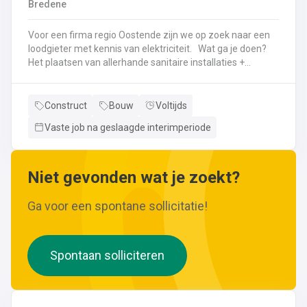
Bredene
wijzigingen aan leidingen aanbrengen.Werken met
ferrometalen zoals gietijzer en staal.
Voor een firma regio Oostende zijn we op zoek naar een
loodgieter met kennis van elektriciteit. Wat ga je doen?
Het plaatsen van allerhande sanitaire installaties +
centrale verwarmingLeggen en aansluiten van leidingen,
buizen,...Plaatsen van verwarmingsketels, radiatoren,
sanitaire toestellenBij Klanten herstellingen gaan
Construct
Bouw
Voltijds
uitvoeren
Vaste job na geslaagde interimperiode
Neem gerust de vacature even door! Indien je nog vragen hebt, k
Niet gevonden wat je zoekt?
Ga voor een spontane sollicitatie!
Spontaan solliciteren