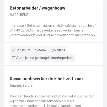
Interesse ? Solliciteer via lommel@ vivaldisconstruct.be of 011 4
Betonarbeider / wegenbouw
HARELBEKE
Interesse ? Solliciteer via lommel@vivaldisconstruct.be of
011 49 58 56Als medewerker zaagwerken ben je
verantwoordelijk voor diverse bewerkingen aan beton op
verschillende locaties doorheen België.Wat behoort er tot
jouw takenpakekt?Uitvoeren van zaag- en
boorwerk.Aanbrengen van voegvullingen.Schuren en
Construct
Bouw
Voltijds
polijsten van beton.Correct en veilig bedienen van
Vaste job na geslaagde interimperiode
machines.Diamantzagen en -boren...
Kassa medewerker doe-het-zelf zaak
Kuurne, België
Voor een handel in doe-het-zelf materiaal in Kuurne, zijn
wij op zoek naar een kassamedewerkerAls
kassamedewerker sta jij in voor volgende taken: