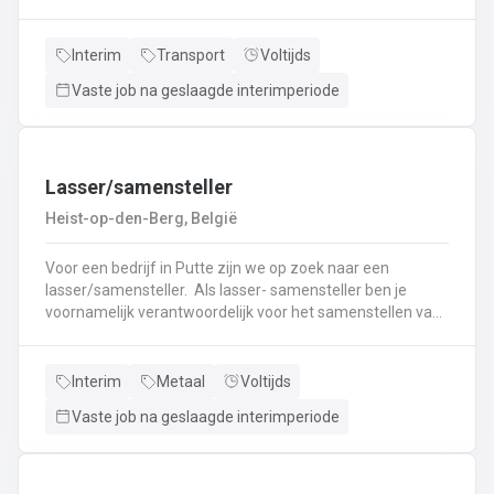
nieuwe uitdaging? Lees dan snel verder! Wat ga je doen?
Veilig en tijdig transporteren van diverse
vloeistoffen.Laden en lossen volgens de voorgeschreven
Interim
Transport
Voltijds
procedures.Controleren van lading en bijbehorende
Vaste job na geslaagde interimperiode
documenten.Naleven van rij- en rusttijden en ADR-
regelgeving.Uitvoeren van eerstelijns onderhoud en
inspectie van de tankwagen.Efficiënte communicatie met
planning en klanten.
Lasser/samensteller
Heist-op-den-Berg, België
Voor een bedrijf in Putte zijn we op zoek naar een
lasser/samensteller. Als lasser- samensteller ben je
voornamelijk verantwoordelijk voor het samenstellen van
staalconstructies en het uitvoeren van
laswerkzaamheden.Je vormt een belangrijke schakel bij
het realiseren van onze projecten.Je werkt samen met
Interim
Metaal
Voltijds
een grote groep enthousiaste collega’s.Je valt onder de
Vaste job na geslaagde interimperiode
dagelijkse leiding van Atelierverantwoordelijke.