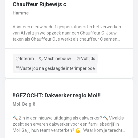
op.Plichtsbewust werken: Je voert brandstofleveringen
Chauffeur Rijbewijs c
steeds veilig en netjes uit.Fit blijven: Je blijft in beweging
Hamme
tijdens je werk – extra fitness is overbodig!Trots op je
truck: Je houdt je eigen Scania of Volvo in topconditie, en
Voor een nieuw bedrijf gespecialiseerd in het verwerken
meldt technische problemen tijdig.Werken aan de beste
van Afval zijn we opzoek naar een Chauffeur C Jouw
versie van jezelf: Elke dag werk je aan jezelf, door continu
taken als Chauffeur CJe werkt als chauffeur C samen
te leren en verbeteren.
met een collega in een team dat de rolcontainers gaat
ledigen bij onze klantenHierbij volg je nauwgezet de
veiligheidsvoorschriften, het verkeersreglement en de
Interim
Machinebouw
Voltijds
technische procedures van de werkmiddelen (beladings-
Vaste job na geslaagde interimperiode
en perssysteem van de ophaalwagen). Veiligheid komt
steeds op de eerste plaats!Je rijdt economisch, defensief
en milieubewustJe registreert en volgt
activiteitengegevens op via de boordcomputerJe reinigt
en voert het basisonderhoud uit aan de voertuigenDit alles
‼️GEZOCHT: Dakwerker regio Mol‼️
doe je met de glimlach en een grote portie enthousiasme
Mol, België
🔨 Zin in een nieuwe uitdaging als dakwerker? 🔨 Vivaldis
zoekt een ervaren dakwerker voor een familiebedrijf in
Mol! Ga jij hun team versterken? 💪 Waar kom je terecht ?
MolEen familiebedrijf gespecialiseerd in nieuwbouw als