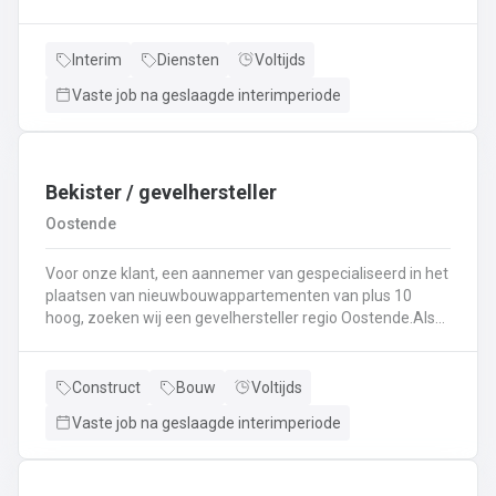
specialist in techniek van vrachtwagens? Ben
je gepassioneerd door vrachtwagens en hun mechaniek?
Dan ben jij de persoon die wij zoeken!
Interim
Diensten
Voltijds
Vaste job na geslaagde interimperiode
Bekister / gevelhersteller
Oostende
Voor onze klant, een aannemer van gespecialiseerd in het
plaatsen van nieuwbouwappartementen van plus 10
hoog, zoeken wij een gevelhersteller regio Oostende.Als
gevelhersteller, betonarbeider, bekister wordt je
tewerkgesteld in kleine ploegen van een 3 à 5-tal
collegas. Je zal voornamelijk ingezet worden voor:
Construct
Bouw
Voltijds
Reinigen renoveren en beschermen van industriële
Vaste job na geslaagde interimperiode
gevel;Opnieuw voegen van bakstenen;Renovatie van
gevelbekleding;Gebruik maken van deze technieken: crepi
bepleistering steenstrips hout bakstenen;Verwijderen van
slechte beton herbehandelen van de aangetaste