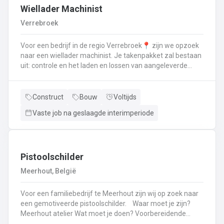
Wiellader Machinist
Verrebroek
Voor een bedrijf in de regio Verrebroek📍 zijn we opzoek
naar een wiellader machinist. Je takenpakket zal bestaan
uit: controle en het laden en lossen van aangeleverde
afvalstromenJij zorgt ervoor dat alle chauffeurs de juiste
instructies krijgen voor een efficiënte en veilige uitvoering
van hun taken.Je bedient de mengcentrale en verwerkt
Construct
Bouw
Voltijds
granulaten tot gecementeerde producten.Jij steekt je
Vaste job na geslaagde interimperiode
handen uit de mouwen om het terrein proper en
overzichtelijk te houden.Je behandelt al de machines met
zorg om hun levensduur te maximaliseren. Heb je
interesse of zit je nog met ragen laat dan zeker iets
weten of stuur je CV eens door. 052 41 11 82📞 of mail
Pistoolschilder
naar dendermonde@vivaldisconstruct.be📧
Meerhout, België
Voor een familiebedrijf te Meerhout zijn wij op zoek naar
een gemotiveerde pistoolschilder. Waar moet je zijn?
Meerhout atelier Wat moet je doen? Voorbereidende
werk: schuren, afplakken,lakwerk en grondlagenLakken