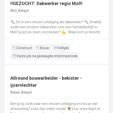
en voert het basisonderhoud uit aan de voertuigenDit alles
‼️GEZOCHT: Dakwerker regio Mol‼️
doe je met de glimlach en een grote portie enthousiasme
Mol, België
🔨 Zin in een nieuwe uitdaging als dakwerker? 🔨 Vivaldis
zoekt een ervaren dakwerker voor een familiebedrijf in
Mol! Ga jij hun team versterken? 💪 Waar kom je terecht ?
MolEen familiebedrijf gespecialiseerd in nieuwbouw als
renovatie- en herstellingswerkzaamheden aan een dak.
Wat ga je doen? 👷‍♂️ Nieuwbouw, renovaties en
Construct
Bouw
Voltijds
herstellingswerken van industriële daken.🏡 Hellende
Vaste job na geslaagde interimperiode
daken (pannen, leien,...) én platte daken.🧱 Gevel-, lood-,
zink- en koperwerken.☀️ De installatie van o.a. dakramen,
lichtkoepels, isolatie en zonnepanelen!
Allround bouwarbeider - bekister -
ijzervlechter
Balen, België
Ben jij op zoek naar een nieuwe uitdaging en hou je van
afwisseling? Lees dan zeker verder 👇🏽Voor onze klant te