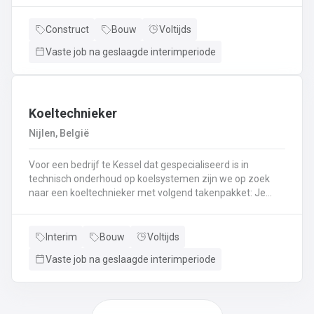
en aflakken van diverse meubelsKwaliteitscontrole
uitvoeren
Construct
Bouw
Voltijds
Vaste job na geslaagde interimperiode
Koeltechnieker
Nijlen, België
Voor een bedrijf te Kessel dat gespecialiseerd is in
technisch onderhoud op koelsystemen zijn we op zoek
naar een koeltechnieker met volgend takenpakket: Je
staat er voor in om montage, depannage en onderhoud
uit te voeren bij koel- en ventilatiesystemen bij andere
bedrijven.Je gaat koelsystemen plaatsen bij
Interim
Bouw
Voltijds
particulieren.Je gaat mee om brandblusapparaten te
Vaste job na geslaagde interimperiode
keuren.