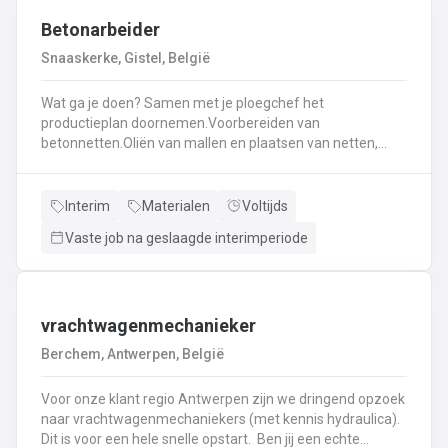
Betonarbeider
Snaaskerke, Gistel, België
Wat ga je doen? Samen met je ploegchef het
productieplan doornemen.Voorbereiden van
betonnetten.Oliën van mallen en plaatsen van netten,
haken, en wapening in de bekisting.Gieten van
beton.Ontkisten van vormen en uitvoeren van de
eindafwerking.Frezen, boren, en zagen in de
Interim
Materialen
Voltijds
producten.Schoonmaken van mallen en zorgen dat ze
Vaste job na geslaagde interimperiode
klaar zijn voor gebruik.Opruimen van de werkplaats en
naleven van veiligheids-, kwaliteits-, en milieuregels.
vrachtwagenmechanieker
Berchem, Antwerpen, België
Voor onze klant regio Antwerpen zijn we dringend opzoek
naar vrachtwagenmechaniekers (met kennis hydraulica).
Dit is voor een hele snelle opstart. Ben jij een echte