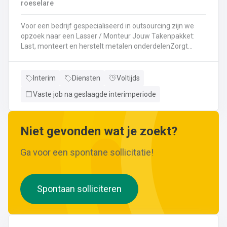
roeselare
Voor een bedrijf gespecialiseerd in outsourcing zijn we
opzoek naar een Lasser / Monteur Jouw Takenpakket:
Last, monteert en herstelt metalen onderdelenZorgt
ervoor dat alle onderdelen piekfijn en veilig in elkaar
zittenLeest technische plannen en tekeningen met
gemakBepaalt en past de juiste lastechniek toe
Interim
Diensten
Voltijds
(MIG/MAG, TIG, MMA)Werkt nauwkeurig en
Vaste job na geslaagde interimperiode
kwaliteitsgericht volgens veiligheidsvoorschriftenDraagt
bij aan een stevige en duurzame basis voor elk project
Niet gevonden wat je zoekt?
Ga voor een spontane sollicitatie!
Spontaan solliciteren