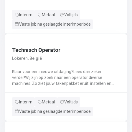
staalconstructies en het uitvoeren van
laswerkzaamheden.Je vormt een belangrijke schakel bij
het realiseren van onze projecten.Je werkt samen met
Interim
Metaal
Voltijds
een grote groep enthousiaste collega’s.Je valt onder de
Vaste job na geslaagde interimperiode
dagelijkse leiding van Atelierverantwoordelijke.
Technisch Operator
Lokeren, België
Klaar voor een nieuwe uitdaging?Lees dan zeker
verder!Wij zijn op zoek naar een operator diverse
machines. Zo ziet jouw takenpakket eruit: instellen en
bedienen van diverse machines. Eindzaagmachine:
automatische zaagmachine waar profielen op maat
gezaagd worden. Rekbank: profielen zijn gekoeld en
Interim
Metaal
Voltijds
worden hierop recht getrokken. Pers: de aluminium
Vaste job na geslaagde interimperiode
grondstof wordt door een matrijs vervormd tot profiel.