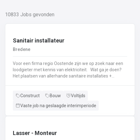
10833
Jobs gevonden
Sanitair installateur
Bredene
Voor een firma regio Oostende zijn we op zoek naar een
loodgieter met kennis van elektriciteit. Wat ga je doen?
Het plaatsen van allerhande sanitaire installaties +
centrale verwarmingLeggen en aansluiten van leidingen,
buizen,...Plaatsen van verwarmingsketels, radiatoren,
sanitaire toestellenBij Klanten herstellingen gaan
Construct
Bouw
Voltijds
uitvoeren
Vaste job na geslaagde interimperiode
Neem gerust de vacature even door! Indien je nog vragen hebt, k
Lasser - Monteur