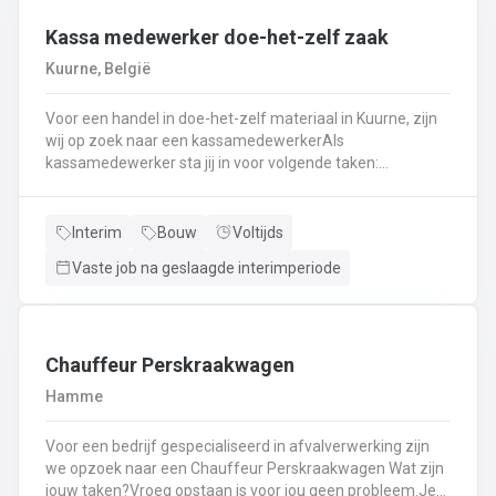
Kassa medewerker doe-het-zelf zaak
Kuurne, België
Voor een handel in doe-het-zelf materiaal in Kuurne, zijn
wij op zoek naar een kassamedewerkerAls
kassamedewerker sta jij in voor volgende taken:
Kassawerk - klantenbedieningAanvullen van rekken, klein
materiaal (licht fysiek werk)Optimale klantenserviceLicht
administratief werk - op termijn: input van klantenorders,
Interim
Bouw
Voltijds
herstellingen etc. + opvolgen Instaan voor de verfmenging
Vaste job na geslaagde interimperiode
- op termijn
Chauffeur Perskraakwagen
Hamme
Voor een bedrijf gespecialiseerd in afvalverwerking zijn
we opzoek naar een Chauffeur Perskraakwagen Wat zijn
jouw taken?Vroeg opstaan is voor jou geen probleem.Je