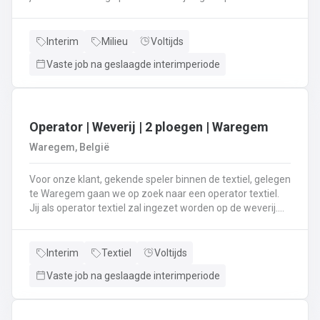
rijd met een perskraakwagenAfvalophalingVertrekplaats
Waasland
Interim
Milieu
Voltijds
Vaste job na geslaagde interimperiode
Operator | Weverij | 2 ploegen | Waregem
Waregem, België
Voor onze klant, gekende speler binnen de textiel, gelegen
te Waregem gaan we op zoek naar een operator textiel.
Jij als operator textiel zal ingezet worden op de weverij.
Je bent verantwoordelijk voor het maken van de bomen
voor de weverij;Je assembleert de voorbomen tot een
weefboom;Het herstellen van draadbreuken en draden;Je
Interim
Textiel
Voltijds
verzorgt het intellen in
Vaste job na geslaagde interimperiode
rietenJe kiest op lange termijn voor een job in een 2-
ploegenstelsel.⏰ (vroege ploeg: 5u – 13u15 / late ploeg:
13u15 – 21u30) Stuur jouw cv en motivatie via onze site