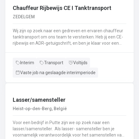
⬇️ of bel ons op 09 381 91 95!
Chauffeur Rijbewijs CE I Tanktransport
ZEDELGEM
Wij zijn op zoek naar een gedreven en ervaren chauffeur
tanktransport om ons team te versterken. Heb jij een CE-
rijbewijs en ADR-getuigschrift, en ben je klaar voor een
nieuwe uitdaging? Lees dan snel verder! Wat ga je doen?
Veilig en tijdig transporteren van diverse
vloeistoffen.Laden en lossen volgens de voorgeschreven
Interim
Transport
Voltijds
procedures.Controleren van lading en bijbehorende
Vaste job na geslaagde interimperiode
documenten.Naleven van rij- en rusttijden en ADR-
regelgeving.Uitvoeren van eerstelijns onderhoud en
inspectie van de tankwagen.Efficiënte communicatie met
planning en klanten.
Lasser/samensteller
Heist-op-den-Berg, België
Voor een bedrijf in Putte zijn we op zoek naar een
lasser/samensteller. Als lasser- samensteller ben je
voornamelijk verantwoordelijk voor het samenstellen van