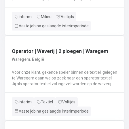
rijd met een perskraakwagenAfvalophalingVertrekplaats
Waasland
Interim
Milieu
Voltijds
Vaste job na geslaagde interimperiode
Operator | Weverij | 2 ploegen | Waregem
Waregem, België
Voor onze klant, gekende speler binnen de textiel, gelegen
te Waregem gaan we op zoek naar een operator textiel.
Jij als operator textiel zal ingezet worden op de weverij.
Je bent verantwoordelijk voor het maken van de bomen
voor de weverij;Je assembleert de voorbomen tot een
weefboom;Het herstellen van draadbreuken en draden;Je
Interim
Textiel
Voltijds
verzorgt het intellen in
Vaste job na geslaagde interimperiode
rietenJe kiest op lange termijn voor een job in een 2-
ploegenstelsel.⏰ (vroege ploeg: 5u – 13u15 / late ploeg:
13u15 – 21u30) Stuur jouw cv en motivatie via onze site