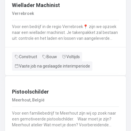
Wiellader Machinist
Verrebroek
Voor een bedrijf in de regio Verrebroek📍 zijn we opzoek
naar een wiellader machinist. Je takenpakket zal bestaan
uit: controle en het laden en lossen van aangeleverde
afvalstromenJij zorgt ervoor dat alle chauffeurs de juiste
instructies krijgen voor een efficiënte en veilige uitvoering
van hun taken.Je bedient de mengcentrale en verwerkt
Construct
Bouw
Voltijds
granulaten tot gecementeerde producten.Jij steekt je
Vaste job na geslaagde interimperiode
handen uit de mouwen om het terrein proper en
overzichtelijk te houden.Je behandelt al de machines met
zorg om hun levensduur te maximaliseren. Heb je
interesse of zit je nog met ragen laat dan zeker iets
weten of stuur je CV eens door. 052 41 11 82📞 of mail
Pistoolschilder
naar dendermonde@vivaldisconstruct.be📧
Meerhout, België
Voor een familiebedrijf te Meerhout zijn wij op zoek naar
een gemotiveerde pistoolschilder. Waar moet je zijn?
Meerhout atelier Wat moet je doen? Voorbereidende
werk: schuren, afplakken,lakwerk en grondlagenLakken