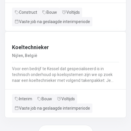
en aflakken van diverse meubelsKwaliteitscontrole
uitvoeren
Construct
Bouw
Voltijds
Vaste job na geslaagde interimperiode
Koeltechnieker
Nijlen, België
Voor een bedrijf te Kessel dat gespecialiseerd is in
technisch onderhoud op koelsystemen zijn we op zoek
naar een koeltechnieker met volgend takenpakket: Je
staat er voor in om montage, depannage en onderhoud
uit te voeren bij koel- en ventilatiesystemen bij andere
bedrijven.Je gaat koelsystemen plaatsen bij
Interim
Bouw
Voltijds
particulieren.Je gaat mee om brandblusapparaten te
Vaste job na geslaagde interimperiode
keuren.