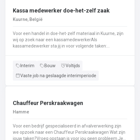
Kassa medewerker doe-het-zelf zaak
Kuurne, België
Voor een handel in doe-het-zelf materiaal in Kuurne, zijn
wij op zoek naar een kassamedewerkerAls
kassamedewerker sta jij in voor volgende taken:
Kassawerk - klantenbedieningAanvullen van rekken, klein
materiaal (licht fysiek werk)Optimale klantenserviceLicht
administratief werk - op termijn: input van klantenorders,
Interim
Bouw
Voltijds
herstellingen etc. + opvolgen Instaan voor de verfmenging
Vaste job na geslaagde interimperiode
- op termijn
Chauffeur Perskraakwagen
Hamme
Voor een bedrijf gespecialiseerd in afvalverwerking zijn
we opzoek naar een Chauffeur Perskraakwagen Wat zijn
jouw taken?Vroeg opstaan is voor jou geen probleem.Je