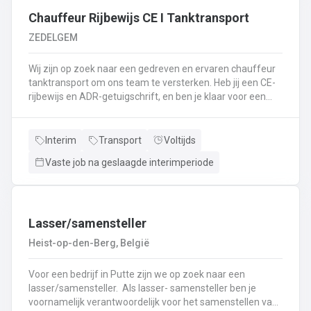
⬇️ of bel ons op 09 381 91 95!
Chauffeur Rijbewijs CE I Tanktransport
ZEDELGEM
Wij zijn op zoek naar een gedreven en ervaren chauffeur
tanktransport om ons team te versterken. Heb jij een CE-
rijbewijs en ADR-getuigschrift, en ben je klaar voor een
nieuwe uitdaging? Lees dan snel verder! Wat ga je doen?
Veilig en tijdig transporteren van diverse
vloeistoffen.Laden en lossen volgens de voorgeschreven
Interim
Transport
Voltijds
procedures.Controleren van lading en bijbehorende
Vaste job na geslaagde interimperiode
documenten.Naleven van rij- en rusttijden en ADR-
regelgeving.Uitvoeren van eerstelijns onderhoud en
inspectie van de tankwagen.Efficiënte communicatie met
planning en klanten.
Lasser/samensteller
Heist-op-den-Berg, België
Voor een bedrijf in Putte zijn we op zoek naar een
lasser/samensteller. Als lasser- samensteller ben je
voornamelijk verantwoordelijk voor het samenstellen van