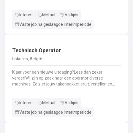
staalconstructies en het uitvoeren van
laswerkzaamheden.Je vormt een belangrijke schakel bij
het realiseren van onze projecten.Je werkt samen met
Interim
Metaal
Voltijds
een grote groep enthousiaste collega’s.Je valt onder de
Vaste job na geslaagde interimperiode
dagelijkse leiding van Atelierverantwoordelijke.
Technisch Operator
Lokeren, België
Klaar voor een nieuwe uitdaging?Lees dan zeker
verder!Wij zijn op zoek naar een operator diverse
machines. Zo ziet jouw takenpakket eruit: instellen en
bedienen van diverse machines. Eindzaagmachine:
automatische zaagmachine waar profielen op maat
gezaagd worden. Rekbank: profielen zijn gekoeld en
Interim
Metaal
Voltijds
worden hierop recht getrokken. Pers: de aluminium
Vaste job na geslaagde interimperiode
grondstof wordt door een matrijs vervormd tot profiel.