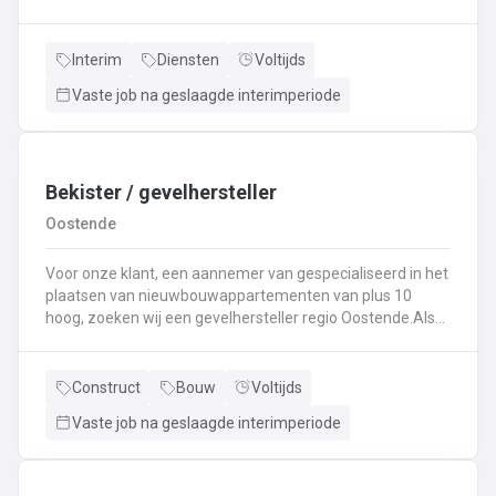
specialist in techniek van vrachtwagens? Ben
je gepassioneerd door vrachtwagens en hun mechaniek?
Dan ben jij de persoon die wij zoeken!
Interim
Diensten
Voltijds
Vaste job na geslaagde interimperiode
Bekister / gevelhersteller
Oostende
Voor onze klant, een aannemer van gespecialiseerd in het
plaatsen van nieuwbouwappartementen van plus 10
hoog, zoeken wij een gevelhersteller regio Oostende.Als
gevelhersteller, betonarbeider, bekister wordt je
tewerkgesteld in kleine ploegen van een 3 à 5-tal
collegas. Je zal voornamelijk ingezet worden voor:
Construct
Bouw
Voltijds
Reinigen renoveren en beschermen van industriële
Vaste job na geslaagde interimperiode
gevel;Opnieuw voegen van bakstenen;Renovatie van
gevelbekleding;Gebruik maken van deze technieken: crepi
bepleistering steenstrips hout bakstenen;Verwijderen van
slechte beton herbehandelen van de aangetaste