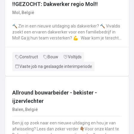
en voert het basisonderhoud uit aan de voertuigenDit alles
‼️GEZOCHT: Dakwerker regio Mol‼️
doe je met de glimlach en een grote portie enthousiasme
Mol, België
🔨 Zin in een nieuwe uitdaging als dakwerker? 🔨 Vivaldis
zoekt een ervaren dakwerker voor een familiebedrijf in
Mol! Ga jij hun team versterken? 💪 Waar kom je terecht ?
MolEen familiebedrijf gespecialiseerd in nieuwbouw als
renovatie- en herstellingswerkzaamheden aan een dak.
Wat ga je doen? 👷‍♂️ Nieuwbouw, renovaties en
Construct
Bouw
Voltijds
herstellingswerken van industriële daken.🏡 Hellende
Vaste job na geslaagde interimperiode
daken (pannen, leien,...) én platte daken.🧱 Gevel-, lood-,
zink- en koperwerken.☀️ De installatie van o.a. dakramen,
lichtkoepels, isolatie en zonnepanelen!
Allround bouwarbeider - bekister -
ijzervlechter
Balen, België
Ben jij op zoek naar een nieuwe uitdaging en hou je van
afwisseling? Lees dan zeker verder 👇🏽Voor onze klant te