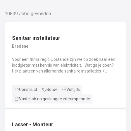
10839
Jobs gevonden
Sanitair installateur
Bredene
Voor een firma regio Oostende zijn we op zoek naar een
loodgieter met kennis van elektriciteit. Wat ga je doen?
Het plaatsen van allerhande sanitaire installaties +
centrale verwarmingLeggen en aansluiten van leidingen,
buizen,...Plaatsen van verwarmingsketels, radiatoren,
sanitaire toestellenBij Klanten herstellingen gaan
Construct
Bouw
Voltijds
uitvoeren
Vaste job na geslaagde interimperiode
Neem gerust de vacature even door! Indien je nog vragen hebt, k
Lasser - Monteur