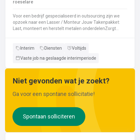
roeselare
Voor een bedrijf gespecialiseerd in outsourcing zijn we
opzoek naar een Lasser / Monteur Jouw Takenpakket:
Last, monteert en herstelt metalen onderdelenZorgt
ervoor dat alle onderdelen piekfijn en veilig in elkaar
zittenLeest technische plannen en tekeningen met
gemakBepaalt en past de juiste lastechniek toe
Interim
Diensten
Voltijds
(MIG/MAG, TIG, MMA)Werkt nauwkeurig en
Vaste job na geslaagde interimperiode
kwaliteitsgericht volgens veiligheidsvoorschriftenDraagt
bij aan een stevige en duurzame basis voor elk project
Niet gevonden wat je zoekt?
Ga voor een spontane sollicitatie!
Spontaan solliciteren