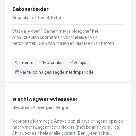
Betonarbeider
Snaaskerke, Gistel, België
Wat ga je doen? Samen met je ploegchef het
productieplan doornemen.Voorbereiden van
betonnetten.Oliën van mallen en plaatsen van netten,
haken, en wapening in de bekisting.Gieten van
beton.Ontkisten van vormen en uitvoeren van de
eindafwerking.Frezen, boren, en zagen in de
Interim
Materialen
Voltijds
producten.Schoonmaken van mallen en zorgen dat ze
Vaste job na geslaagde interimperiode
klaar zijn voor gebruik.Opruimen van de werkplaats en
naleven van veiligheids-, kwaliteits-, en milieuregels.
vrachtwagenmechanieker
Berchem, Antwerpen, België
Voor onze klant regio Antwerpen zijn we dringend opzoek
naar vrachtwagenmechaniekers (met kennis hydraulica).
Dit is voor een hele snelle opstart. Ben jij een echte