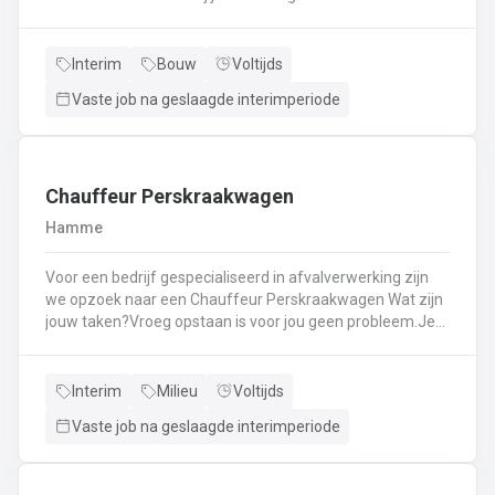
Kassawerk - klantenbedieningAanvullen van rekken, klein
materiaal (licht fysiek werk)Optimale klantenserviceLicht
administratief werk - op termijn: input van klantenorders,
Interim
Bouw
Voltijds
herstellingen etc. + opvolgen Instaan voor de verfmenging
Vaste job na geslaagde interimperiode
- op termijn
Chauffeur Perskraakwagen
Hamme
Voor een bedrijf gespecialiseerd in afvalverwerking zijn
we opzoek naar een Chauffeur Perskraakwagen Wat zijn
jouw taken?Vroeg opstaan is voor jou geen probleem.Je
rijd met een perskraakwagenAfvalophalingVertrekplaats
Waasland
Interim
Milieu
Voltijds
Vaste job na geslaagde interimperiode