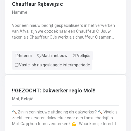
op.Plichtsbewust werken: Je voert brandstofleveringen
Chauffeur Rijbewijs c
steeds veilig en netjes uit.Fit blijven: Je blijft in beweging
Hamme
tijdens je werk – extra fitness is overbodig!Trots op je
truck: Je houdt je eigen Scania of Volvo in topconditie, en
Voor een nieuw bedrijf gespecialiseerd in het verwerken
meldt technische problemen tijdig.Werken aan de beste
van Afval zijn we opzoek naar een Chauffeur C Jouw
versie van jezelf: Elke dag werk je aan jezelf, door continu
taken als Chauffeur CJe werkt als chauffeur C samen
te leren en verbeteren.
met een collega in een team dat de rolcontainers gaat
ledigen bij onze klantenHierbij volg je nauwgezet de
veiligheidsvoorschriften, het verkeersreglement en de
Interim
Machinebouw
Voltijds
technische procedures van de werkmiddelen (beladings-
Vaste job na geslaagde interimperiode
en perssysteem van de ophaalwagen). Veiligheid komt
steeds op de eerste plaats!Je rijdt economisch, defensief
en milieubewustJe registreert en volgt
activiteitengegevens op via de boordcomputerJe reinigt
en voert het basisonderhoud uit aan de voertuigenDit alles
‼️GEZOCHT: Dakwerker regio Mol‼️
doe je met de glimlach en een grote portie enthousiasme
Mol, België
🔨 Zin in een nieuwe uitdaging als dakwerker? 🔨 Vivaldis
zoekt een ervaren dakwerker voor een familiebedrijf in
Mol! Ga jij hun team versterken? 💪 Waar kom je terecht ?
MolEen familiebedrijf gespecialiseerd in nieuwbouw als