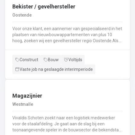
Bekister / gevelhersteller
Oostende
Voor onze klant, een aannemer van gespecialiseerd in het
plaatsen van nieuwbouwappartementen van plus 10
hoog, zoeken wij een gevelhersteller regio Oostende.Als
gevelhersteller, betonarbeider, bekister wordt je
tewerkgesteld in kleine ploegen van een 3 à 5-tal
collegas. Je zal voornamelijk ingezet worden voor:
Construct
Bouw
Voltijds
Reinigen renoveren en beschermen van industriële
Vaste job na geslaagde interimperiode
gevel;Opnieuw voegen van bakstenen;Renovatie van
gevelbekleding;Gebruik maken van deze technieken: crepi
bepleistering steenstrips hout bakstenen;Verwijderen van
slechte beton herbehandelen van de aangetaste
wapening en voorzien van een beschermlaag;Herstellen
Magazijnier
van beton met hoogwaardige reparatiemortel. Beton is je
Westmalle
2de natuur en heeft weinig geheimen voor jou. Je weet de
vrijheid in de bouwsector te waarderen en weet van
Vivaldis Schoten zoekt naar een logistiek medewerker
aanpakken. Dan is dit zeker de job voor jou!
voor de staalafdeling. Je gaat aan de slag bij een
toonaangevende speler in de bouwsector die bekendstaat