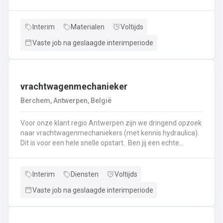
haken, en wapening in de bekisting.Gieten van
beton.Ontkisten van vormen en uitvoeren van de
eindafwerking.Frezen, boren, en zagen in de
Interim
Materialen
Voltijds
producten.Schoonmaken van mallen en zorgen dat ze
Vaste job na geslaagde interimperiode
klaar zijn voor gebruik.Opruimen van de werkplaats en
naleven van veiligheids-, kwaliteits-, en milieuregels.
vrachtwagenmechanieker
Berchem, Antwerpen, België
Voor onze klant regio Antwerpen zijn we dringend opzoek
naar vrachtwagenmechaniekers (met kennis hydraulica).
Dit is voor een hele snelle opstart. Ben jij een echte
specialist in techniek van vrachtwagens? Ben
je gepassioneerd door vrachtwagens en hun mechaniek?
Dan ben jij de persoon die wij zoeken!
Interim
Diensten
Voltijds
Vaste job na geslaagde interimperiode