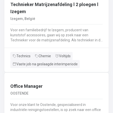
Technieker Matrijzenafdeling l 2 ploegen l
Izegem
Izegem, België
Voor een familiebedrijf te Izegem, producent van
kunststof accessoires, gaan wij op zoek naar een
Technieker voor de matrijzenafdeling. Als technieker in de
productie ben je enerzijds betrokken bij het uitvoeren van
matrijswissels.Anderzijds sta je in voor de opstart van de
productie en stel je de machines correct in.Bovendien
Technics
Chemie
Voltijds
controleer je en valideer je de opstart van nieuwe series,
Vaste job na geslaagde interimperiode
analyseer je fouten en waar nodig neem je corrigerende
maatregelen.Je controleert de conformiteit van de eerste
geproduceerde onderdelen met het oog op het opstarten
van de productie en stuurt bij waar nodig.De controle van
de veiligheidssystemen behoort eveneens tot jouw
Office Manager
takenpakket.Bij dit alles hou je een globaal overzicht van
OOSTENDE
de productie en anticipeer je op veranderingen.
Voor onze klant te Oostende, gespecialiseerd in
industriële reinigingstoestellen, is op zoek naar een office