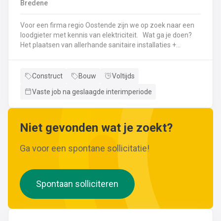
Bredene
wijzigingen aan leidingen aanbrengen.Werken met
ferrometalen zoals gietijzer en staal.
Voor een firma regio Oostende zijn we op zoek naar een
loodgieter met kennis van elektriciteit. Wat ga je doen?
Het plaatsen van allerhande sanitaire installaties +
centrale verwarmingLeggen en aansluiten van leidingen,
buizen,...Plaatsen van verwarmingsketels, radiatoren,
sanitaire toestellenBij Klanten herstellingen gaan
Construct
Bouw
Voltijds
uitvoeren
Vaste job na geslaagde interimperiode
Neem gerust de vacature even door! Indien je nog vragen hebt, k
Niet gevonden wat je zoekt?
Ga voor een spontane sollicitatie!
Spontaan solliciteren