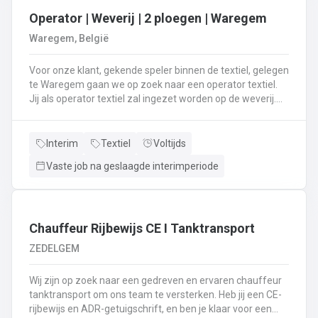
Operator | Weverij | 2 ploegen | Waregem
Waregem, België
Voor onze klant, gekende speler binnen de textiel, gelegen
te Waregem gaan we op zoek naar een operator textiel.
Jij als operator textiel zal ingezet worden op de weverij.
Je bent verantwoordelijk voor het maken van de bomen
voor de weverij;Je assembleert de voorbomen tot een
weefboom;Het herstellen van draadbreuken en draden;Je
Interim
Textiel
Voltijds
verzorgt het intellen in
Vaste job na geslaagde interimperiode
rietenJe kiest op lange termijn voor een job in een 2-
ploegenstelsel.⏰ (vroege ploeg: 5u – 13u15 / late ploeg:
13u15 – 21u30) Stuur jouw cv en motivatie via onze site
⬇️ of bel ons op 09 381 91 95!
Chauffeur Rijbewijs CE I Tanktransport
ZEDELGEM
Wij zijn op zoek naar een gedreven en ervaren chauffeur
tanktransport om ons team te versterken. Heb jij een CE-
rijbewijs en ADR-getuigschrift, en ben je klaar voor een