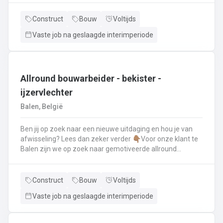
renovatie- en herstellingswerkzaamheden aan een dak.
Wat ga je doen? 👷‍♂️ Nieuwbouw, renovaties en
Construct
Bouw
Voltijds
herstellingswerken van industriële daken.🏡 Hellende
Vaste job na geslaagde interimperiode
daken (pannen, leien,...) én platte daken.🧱 Gevel-, lood-,
zink- en koperwerken.☀️ De installatie van o.a. dakramen,
lichtkoepels, isolatie en zonnepanelen!
Allround bouwarbeider - bekister -
ijzervlechter
Balen, België
Ben jij op zoek naar een nieuwe uitdaging en hou je van
afwisseling? Lees dan zeker verder 👇🏽Voor onze klant te
Balen zijn we op zoek naar gemotiveerde allround
bouwarbeider die thuis is binnen de bouwwereld, specifiek
binnen het bekisten & ijzervlechter 💪🏽 Jouw takenpakket :
🧱 Bewapening maken voor betonconstructies (vloeren,
Construct
Bouw
Voltijds
kolommen, fundering,..) en plaatsenWapeningsstaven op
Vaste job na geslaagde interimperiode
maat maken (knippen en buigen) en
plaatsenOndersteunen bij het bekisten + storten van
beton op de werf...