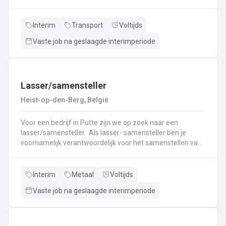
nieuwe uitdaging? Lees dan snel verder! Wat ga je doen?
Veilig en tijdig transporteren van diverse
vloeistoffen.Laden en lossen volgens de voorgeschreven
Interim
Transport
Voltijds
procedures.Controleren van lading en bijbehorende
Vaste job na geslaagde interimperiode
documenten.Naleven van rij- en rusttijden en ADR-
regelgeving.Uitvoeren van eerstelijns onderhoud en
inspectie van de tankwagen.Efficiënte communicatie met
planning en klanten.
Lasser/samensteller
Heist-op-den-Berg, België
Voor een bedrijf in Putte zijn we op zoek naar een
lasser/samensteller. Als lasser- samensteller ben je
voornamelijk verantwoordelijk voor het samenstellen van
staalconstructies en het uitvoeren van
laswerkzaamheden.Je vormt een belangrijke schakel bij
het realiseren van onze projecten.Je werkt samen met
Interim
Metaal
Voltijds
een grote groep enthousiaste collega’s.Je valt onder de
Vaste job na geslaagde interimperiode
dagelijkse leiding van Atelierverantwoordelijke.