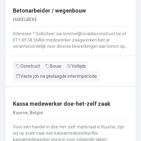
Interesse ? Solliciteer via lommel@ vivaldisconstruct.be of 011 4
Betonarbeider / wegenbouw
HARELBEKE
Interesse ? Solliciteer via lommel@vivaldisconstruct.be of
011 49 58 56Als medewerker zaagwerken ben je
verantwoordelijk voor diverse bewerkingen aan beton op
verschillende locaties doorheen België.Wat behoort er tot
jouw takenpakekt?Uitvoeren van zaag- en
boorwerk.Aanbrengen van voegvullingen.Schuren en
Construct
Bouw
Voltijds
polijsten van beton.Correct en veilig bedienen van
Vaste job na geslaagde interimperiode
machines.Diamantzagen en -boren...
Kassa medewerker doe-het-zelf zaak
Kuurne, België
Voor een handel in doe-het-zelf materiaal in Kuurne, zijn
wij op zoek naar een kassamedewerkerAls
kassamedewerker sta jij in voor volgende taken: