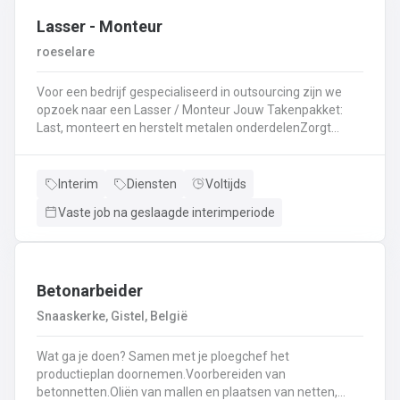
Lasser - Monteur
roeselare
Voor een bedrijf gespecialiseerd in outsourcing zijn we
opzoek naar een Lasser / Monteur Jouw Takenpakket:
Last, monteert en herstelt metalen onderdelenZorgt
ervoor dat alle onderdelen piekfijn en veilig in elkaar
zittenLeest technische plannen en tekeningen met
gemakBepaalt en past de juiste lastechniek toe
Interim
Diensten
Voltijds
(MIG/MAG, TIG, MMA)Werkt nauwkeurig en
Vaste job na geslaagde interimperiode
kwaliteitsgericht volgens veiligheidsvoorschriftenDraagt
bij aan een stevige en duurzame basis voor elk project
Betonarbeider
Snaaskerke, Gistel, België
Wat ga je doen? Samen met je ploegchef het
productieplan doornemen.Voorbereiden van
betonnetten.Oliën van mallen en plaatsen van netten,