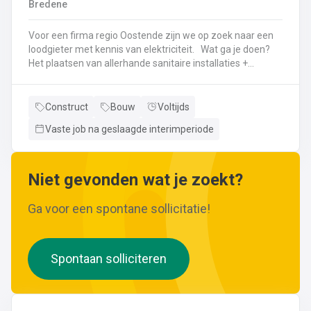
Bredene
wijzigingen aan leidingen aanbrengen.Werken met
ferrometalen zoals gietijzer en staal.
Voor een firma regio Oostende zijn we op zoek naar een
loodgieter met kennis van elektriciteit. Wat ga je doen?
Het plaatsen van allerhande sanitaire installaties +
centrale verwarmingLeggen en aansluiten van leidingen,
buizen,...Plaatsen van verwarmingsketels, radiatoren,
sanitaire toestellenBij Klanten herstellingen gaan
Construct
Bouw
Voltijds
uitvoeren
Vaste job na geslaagde interimperiode
Neem gerust de vacature even door! Indien je nog vragen hebt, k
Niet gevonden wat je zoekt?
Ga voor een spontane sollicitatie!
Spontaan solliciteren