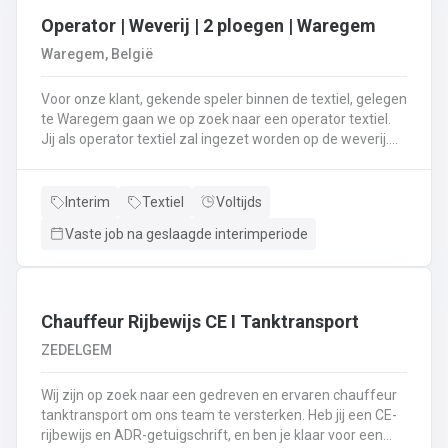
Operator | Weverij | 2 ploegen | Waregem
Waregem, België
Voor onze klant, gekende speler binnen de textiel, gelegen
te Waregem gaan we op zoek naar een operator textiel.
Jij als operator textiel zal ingezet worden op de weverij.
Je bent verantwoordelijk voor het maken van de bomen
voor de weverij;Je assembleert de voorbomen tot een
weefboom;Het herstellen van draadbreuken en draden;Je
Interim
Textiel
Voltijds
verzorgt het intellen in
Vaste job na geslaagde interimperiode
rietenJe kiest op lange termijn voor een job in een 2-
ploegenstelsel.⏰ (vroege ploeg: 5u – 13u15 / late ploeg:
13u15 – 21u30) Stuur jouw cv en motivatie via onze site
⬇️ of bel ons op 09 381 91 95!
Chauffeur Rijbewijs CE I Tanktransport
ZEDELGEM
Wij zijn op zoek naar een gedreven en ervaren chauffeur
tanktransport om ons team te versterken. Heb jij een CE-
rijbewijs en ADR-getuigschrift, en ben je klaar voor een