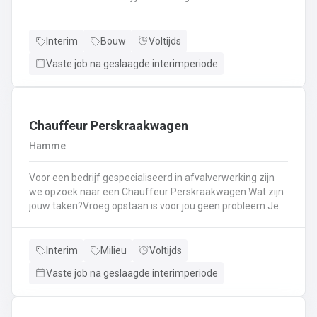
Kassawerk - klantenbedieningAanvullen van rekken, klein
materiaal (licht fysiek werk)Optimale klantenserviceLicht
administratief werk - op termijn: input van klantenorders,
Interim
Bouw
Voltijds
herstellingen etc. + opvolgen Instaan voor de verfmenging
Vaste job na geslaagde interimperiode
- op termijn
Chauffeur Perskraakwagen
Hamme
Voor een bedrijf gespecialiseerd in afvalverwerking zijn
we opzoek naar een Chauffeur Perskraakwagen Wat zijn
jouw taken?Vroeg opstaan is voor jou geen probleem.Je
rijd met een perskraakwagenAfvalophalingVertrekplaats
Waasland
Interim
Milieu
Voltijds
Vaste job na geslaagde interimperiode