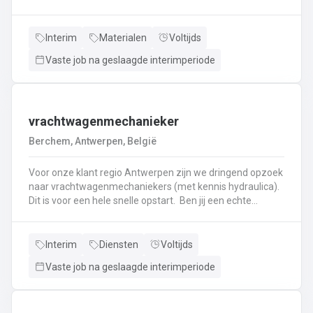
haken, en wapening in de bekisting.Gieten van
beton.Ontkisten van vormen en uitvoeren van de
eindafwerking.Frezen, boren, en zagen in de
Interim
Materialen
Voltijds
producten.Schoonmaken van mallen en zorgen dat ze
Vaste job na geslaagde interimperiode
klaar zijn voor gebruik.Opruimen van de werkplaats en
naleven van veiligheids-, kwaliteits-, en milieuregels.
vrachtwagenmechanieker
Berchem, Antwerpen, België
Voor onze klant regio Antwerpen zijn we dringend opzoek
naar vrachtwagenmechaniekers (met kennis hydraulica).
Dit is voor een hele snelle opstart. Ben jij een echte
specialist in techniek van vrachtwagens? Ben
je gepassioneerd door vrachtwagens en hun mechaniek?
Dan ben jij de persoon die wij zoeken!
Interim
Diensten
Voltijds
Vaste job na geslaagde interimperiode