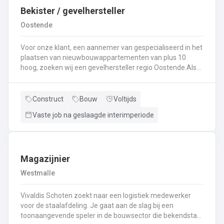
Bekister / gevelhersteller
Oostende
Voor onze klant, een aannemer van gespecialiseerd in het
plaatsen van nieuwbouwappartementen van plus 10
hoog, zoeken wij een gevelhersteller regio Oostende.Als
gevelhersteller, betonarbeider, bekister wordt je
tewerkgesteld in kleine ploegen van een 3 à 5-tal
collegas. Je zal voornamelijk ingezet worden voor:
Construct
Bouw
Voltijds
Reinigen renoveren en beschermen van industriële
Vaste job na geslaagde interimperiode
gevel;Opnieuw voegen van bakstenen;Renovatie van
gevelbekleding;Gebruik maken van deze technieken: crepi
bepleistering steenstrips hout bakstenen;Verwijderen van
slechte beton herbehandelen van de aangetaste
wapening en voorzien van een beschermlaag;Herstellen
Magazijnier
van beton met hoogwaardige reparatiemortel. Beton is je
Westmalle
2de natuur en heeft weinig geheimen voor jou. Je weet de
vrijheid in de bouwsector te waarderen en weet van
Vivaldis Schoten zoekt naar een logistiek medewerker
aanpakken. Dan is dit zeker de job voor jou!
voor de staalafdeling. Je gaat aan de slag bij een
toonaangevende speler in de bouwsector die bekendstaat