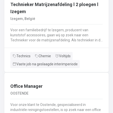
Technieker Matrijzenafdeling l 2 ploegen l
Izegem
Izegem, België
Voor een familiebedrijf te Izegem, producent van
kunststof accessoires, gaan wij op zoek naar een
Technieker voor de matrijzenafdeling. Als technieker in de
productie ben je enerzijds betrokken bij het uitvoeren van
matrijswissels.Anderzijds sta je in voor de opstart van de
productie en stel je de machines correct in.Bovendien
Technics
Chemie
Voltijds
controleer je en valideer je de opstart van nieuwe series,
Vaste job na geslaagde interimperiode
analyseer je fouten en waar nodig neem je corrigerende
maatregelen.Je controleert de conformiteit van de eerste
geproduceerde onderdelen met het oog op het opstarten
van de productie en stuurt bij waar nodig.De controle van
de veiligheidssystemen behoort eveneens tot jouw
Office Manager
takenpakket.Bij dit alles hou je een globaal overzicht van
OOSTENDE
de productie en anticipeer je op veranderingen.
Voor onze klant te Oostende, gespecialiseerd in
industriële reinigingstoestellen, is op zoek naar een office