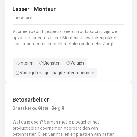
Lasser - Monteur
roeselare
Voor een bedrijf gespecialiseerd in outsourcing zijn we
opzoek naar een Lasser / Monteur Jouw Takenpakket:
Last, monteert en herstelt metalen onderdelenZorgt
ervoor dat alle onderdelen piekfijn en veilig in elkaar
zittenLeest technische plannen en tekeningen met
gemakBepaalt en past de juiste lastechniek toe
Interim
Diensten
Voltijds
(MIG/MAG, TIG, MMA)Werkt nauwkeurig en
Vaste job na geslaagde interimperiode
kwaliteitsgericht volgens veiligheidsvoorschriftenDraagt
bij aan een stevige en duurzame basis voor elk project
Betonarbeider
Snaaskerke, Gistel, België
Wat ga je doen? Samen met je ploegchef het
productieplan doornemen.Voorbereiden van
betonnetten.Oliën van mallen en plaatsen van netten,