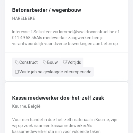
Interesse ? Solliciteer via lommel@ vivaldisconstruct.be of 011 4
Betonarbeider / wegenbouw
HARELBEKE
Interesse ? Solliciteer via lommel@vivaldisconstruct.be of
011 49 58 56Als medewerker zaagwerken ben je
verantwoordelijk voor diverse bewerkingen aan beton op
verschillende locaties doorheen België.Wat behoort er tot
jouw takenpakekt?Uitvoeren van zaag- en
boorwerk.Aanbrengen van voegvullingen.Schuren en
Construct
Bouw
Voltijds
polijsten van beton.Correct en veilig bedienen van
Vaste job na geslaagde interimperiode
machines.Diamantzagen en -boren...
Kassa medewerker doe-het-zelf zaak
Kuurne, België
Voor een handel in doe-het-zelf materiaal in Kuurne, zijn
wij op zoek naar een kassamedewerkerAls
kassamedewerker sta jij in voor volgende taken: