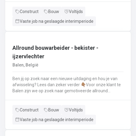
renovatie- en herstellingswerkzaamheden aan een dak.
Wat ga je doen? 👷‍♂️ Nieuwbouw, renovaties en
Construct
Bouw
Voltijds
herstellingswerken van industriële daken.🏡 Hellende
Vaste job na geslaagde interimperiode
daken (pannen, leien,...) én platte daken.🧱 Gevel-, lood-,
zink- en koperwerken.☀️ De installatie van o.a. dakramen,
lichtkoepels, isolatie en zonnepanelen!
Allround bouwarbeider - bekister -
ijzervlechter
Balen, België
Ben jij op zoek naar een nieuwe uitdaging en hou je van
afwisseling? Lees dan zeker verder 👇🏽Voor onze klant te
Balen zijn we op zoek naar gemotiveerde allround
bouwarbeider die thuis is binnen de bouwwereld, specifiek
binnen het bekisten & ijzervlechter 💪🏽 Jouw takenpakket :
🧱 Bewapening maken voor betonconstructies (vloeren,
Construct
Bouw
Voltijds
kolommen, fundering,..) en plaatsenWapeningsstaven op
Vaste job na geslaagde interimperiode
maat maken (knippen en buigen) en
plaatsenOndersteunen bij het bekisten + storten van
beton op de werf...