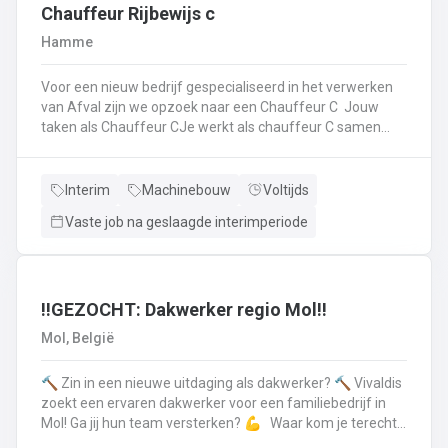
op.Plichtsbewust werken: Je voert brandstofleveringen
Chauffeur Rijbewijs c
steeds veilig en netjes uit.Fit blijven: Je blijft in beweging
Hamme
tijdens je werk – extra fitness is overbodig!Trots op je
truck: Je houdt je eigen Scania of Volvo in topconditie, en
Voor een nieuw bedrijf gespecialiseerd in het verwerken
meldt technische problemen tijdig.Werken aan de beste
van Afval zijn we opzoek naar een Chauffeur C Jouw
versie van jezelf: Elke dag werk je aan jezelf, door continu
taken als Chauffeur CJe werkt als chauffeur C samen
te leren en verbeteren.
met een collega in een team dat de rolcontainers gaat
ledigen bij onze klantenHierbij volg je nauwgezet de
veiligheidsvoorschriften, het verkeersreglement en de
Interim
Machinebouw
Voltijds
technische procedures van de werkmiddelen (beladings-
Vaste job na geslaagde interimperiode
en perssysteem van de ophaalwagen). Veiligheid komt
steeds op de eerste plaats!Je rijdt economisch, defensief
en milieubewustJe registreert en volgt
activiteitengegevens op via de boordcomputerJe reinigt
en voert het basisonderhoud uit aan de voertuigenDit alles
‼️GEZOCHT: Dakwerker regio Mol‼️
doe je met de glimlach en een grote portie enthousiasme
Mol, België
🔨 Zin in een nieuwe uitdaging als dakwerker? 🔨 Vivaldis
zoekt een ervaren dakwerker voor een familiebedrijf in
Mol! Ga jij hun team versterken? 💪 Waar kom je terecht ?
MolEen familiebedrijf gespecialiseerd in nieuwbouw als