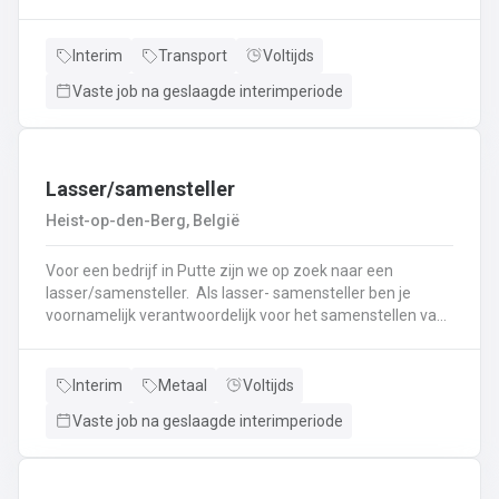
nieuwe uitdaging? Lees dan snel verder! Wat ga je doen?
Veilig en tijdig transporteren van diverse
vloeistoffen.Laden en lossen volgens de voorgeschreven
Interim
Transport
Voltijds
procedures.Controleren van lading en bijbehorende
Vaste job na geslaagde interimperiode
documenten.Naleven van rij- en rusttijden en ADR-
regelgeving.Uitvoeren van eerstelijns onderhoud en
inspectie van de tankwagen.Efficiënte communicatie met
planning en klanten.
Lasser/samensteller
Heist-op-den-Berg, België
Voor een bedrijf in Putte zijn we op zoek naar een
lasser/samensteller. Als lasser- samensteller ben je
voornamelijk verantwoordelijk voor het samenstellen van
staalconstructies en het uitvoeren van
laswerkzaamheden.Je vormt een belangrijke schakel bij
het realiseren van onze projecten.Je werkt samen met
Interim
Metaal
Voltijds
een grote groep enthousiaste collega’s.Je valt onder de
Vaste job na geslaagde interimperiode
dagelijkse leiding van Atelierverantwoordelijke.