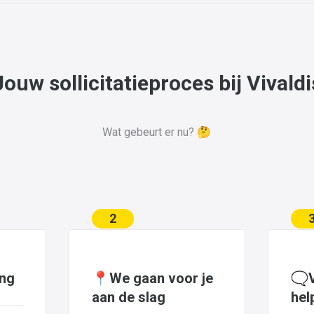
Jouw sollicitatieproces bij Vivaldi
Wat gebeurt er nu? 🤔
2
ing
📍We gaan voor je
🗨️
aan de slag
hel