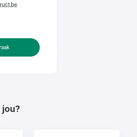
ruct.be
raak
 jou?