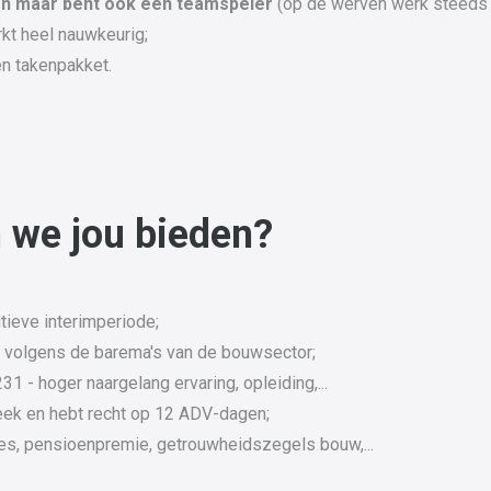
en maar bent ook een teamspeler
(op de werven werk steeds 
rkt heel nauwkeurig;
en takenpakket.
 we jou bieden?
tieve interimperiode;
g
volgens de barema's van de bouwsector;
1 - hoger naargelang ervaring, opleiding,...
eek en hebt recht op 12 ADV-dagen;
es, pensioenpremie, getrouwheidszegels bouw,...