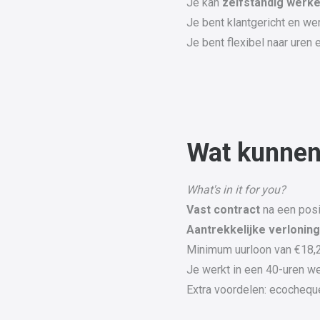
Je kan
zelfstandig werk
Je bent klantgericht en we
Je bent flexibel naar uren 
Wat kunnen
What's in it for you?
Vast contract
na een posi
Aantrekkelijke verlonin
Minimum uurloon van €18,23
Je werkt in een 40-uren w
Extra voordelen: ecochequ