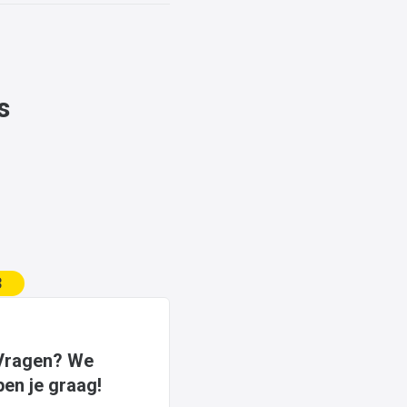
s
3
Vragen? We
pen je graag!