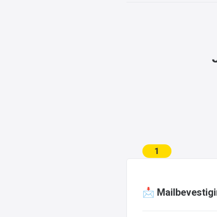
1
📩 Mailbevestig