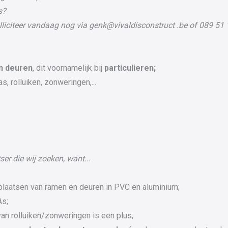
s?
lliciteer vandaag nog via genk@vivaldisconstruct .be of 089 51 
n deuren
, dit voornamelijk bij
particulieren;
s, rolluiken, zonweringen,...
ser die wij zoeken, want...
plaatsen van ramen en deuren in PVC en aluminium;
As;
van rolluiken/zonweringen is een plus;