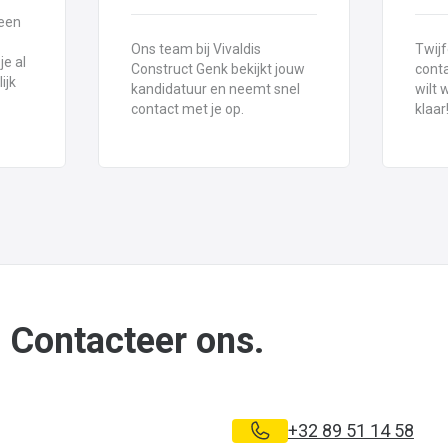
 een
Ons team bij Vivaldis
Twijf
je al
Construct Genk bekijkt jouw
conta
ijk
kandidatuur en neemt snel
wilt 
contact met je op.
klaar
 Contacteer ons.
+32 89 51 14 58