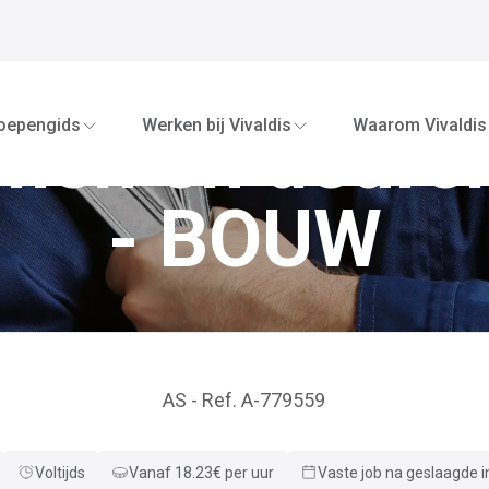
oepengids
Werken bij Vivaldis
Waarom Vivaldis
men en deuren
- BOUW
AS
-
Ref.
A-779559
Voltijds
Vanaf
18.23
€
per
uur
Vaste job na geslaagde 