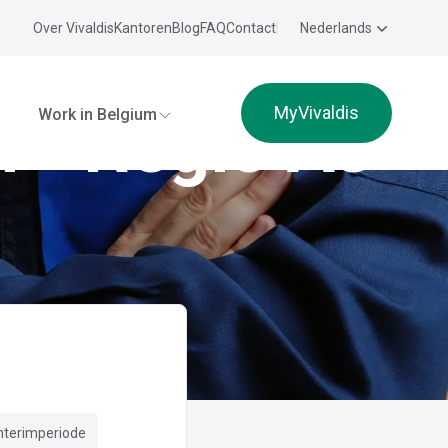
Over Vivaldis
Kantoren
Blog
FAQ
Contact
Nederlands
MyVivaldis
Work in Belgium
 - Regio As
interimperiode