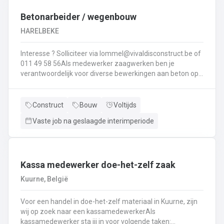
Interesse ? Solliciteer via lommel@ vivaldisconstruct.be of 011 4
Betonarbeider / wegenbouw
HARELBEKE
Interesse ? Solliciteer via lommel@vivaldisconstruct.be of
011 49 58 56Als medewerker zaagwerken ben je
verantwoordelijk voor diverse bewerkingen aan beton op
verschillende locaties doorheen België.Wat behoort er tot
jouw takenpakekt?Uitvoeren van zaag- en
boorwerk.Aanbrengen van voegvullingen.Schuren en
Construct
Bouw
Voltijds
polijsten van beton.Correct en veilig bedienen van
Vaste job na geslaagde interimperiode
machines.Diamantzagen en -boren...
Kassa medewerker doe-het-zelf zaak
Kuurne, België
Voor een handel in doe-het-zelf materiaal in Kuurne, zijn
wij op zoek naar een kassamedewerkerAls
kassamedewerker sta jij in voor volgende taken: