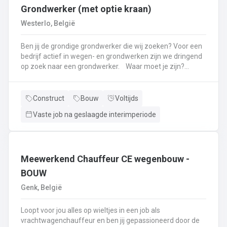
Grondwerker (met optie kraan)
Westerlo, België
Ben jij de grondige grondwerker die wij zoeken? Voor een
bedrijf actief in wegen- en grondwerken zijn we dringend
op zoek naar een grondwerker. Waar moet je zijn?
Westerlo. Wat moet je doen? Openbaren en private
wegenwerken.Plaatsen van boordstenen, klinkers, tegels,
....Grond- en funderingswerken.Parkings
Construct
Bouw
Voltijds
aanleggen.Riolering, pompputten ...Plaatsen van
Vaste job na geslaagde interimperiode
straatkolken, aansluiten van straatkolken op
hoofdriool.Meewerken met de kraan. Optie.
Meewerkend Chauffeur CE wegenbouw -
BOUW
Genk, België
Loopt voor jou alles op wieltjes in een job als
vrachtwagenchauffeur en ben jij gepassioneerd door de