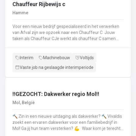
op.Plichtsbewust werken: Je voert brandstofleveringen
Chauffeur Rijbewijs c
steeds veilig en netjes uit.Fit blijven: Je blijft in beweging
Hamme
tijdens je werk – extra fitness is overbodig!Trots op je
truck: Je houdt je eigen Scania of Volvo in topconditie, en
Voor een nieuw bedrijf gespecialiseerd in het verwerken
meldt technische problemen tijdig.Werken aan de beste
van Afval zijn we opzoek naar een Chauffeur C Jouw
versie van jezelf: Elke dag werk je aan jezelf, door continu
taken als Chauffeur CJe werkt als chauffeur C samen
te leren en verbeteren.
met een collega in een team dat de rolcontainers gaat
ledigen bij onze klantenHierbij volg je nauwgezet de
veiligheidsvoorschriften, het verkeersreglement en de
Interim
Machinebouw
Voltijds
technische procedures van de werkmiddelen (beladings-
Vaste job na geslaagde interimperiode
en perssysteem van de ophaalwagen). Veiligheid komt
steeds op de eerste plaats!Je rijdt economisch, defensief
en milieubewustJe registreert en volgt
activiteitengegevens op via de boordcomputerJe reinigt
en voert het basisonderhoud uit aan de voertuigenDit alles
‼️GEZOCHT: Dakwerker regio Mol‼️
doe je met de glimlach en een grote portie enthousiasme
Mol, België
🔨 Zin in een nieuwe uitdaging als dakwerker? 🔨 Vivaldis
zoekt een ervaren dakwerker voor een familiebedrijf in
Mol! Ga jij hun team versterken? 💪 Waar kom je terecht ?
MolEen familiebedrijf gespecialiseerd in nieuwbouw als