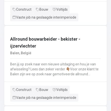
renovatie- en herstellingswerkzaamheden aan een dak.
Wat ga je doen? 👷‍♂️ Nieuwbouw, renovaties en
Construct
Bouw
Voltijds
herstellingswerken van industriële daken.🏡 Hellende
Vaste job na geslaagde interimperiode
daken (pannen, leien,...) én platte daken.🧱 Gevel-, lood-,
zink- en koperwerken.☀️ De installatie van o.a. dakramen,
lichtkoepels, isolatie en zonnepanelen!
Allround bouwarbeider - bekister -
ijzervlechter
Balen, België
Ben jij op zoek naar een nieuwe uitdaging en hou je van
afwisseling? Lees dan zeker verder 👇🏽Voor onze klant te
Balen zijn we op zoek naar gemotiveerde allround
bouwarbeider die thuis is binnen de bouwwereld, specifiek
binnen het bekisten & ijzervlechter 💪🏽 Jouw takenpakket :
🧱 Bewapening maken voor betonconstructies (vloeren,
Construct
Bouw
Voltijds
kolommen, fundering,..) en plaatsenWapeningsstaven op
Vaste job na geslaagde interimperiode
maat maken (knippen en buigen) en
plaatsenOndersteunen bij het bekisten + storten van
beton op de werf...