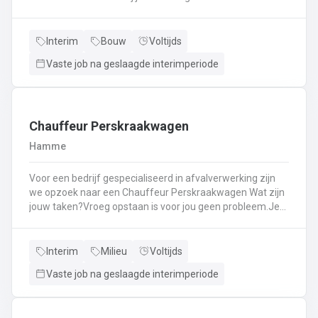
Kassawerk - klantenbedieningAanvullen van rekken, klein
materiaal (licht fysiek werk)Optimale klantenserviceLicht
administratief werk - op termijn: input van klantenorders,
Interim
Bouw
Voltijds
herstellingen etc. + opvolgen Instaan voor de verfmenging
Vaste job na geslaagde interimperiode
- op termijn
Chauffeur Perskraakwagen
Hamme
Voor een bedrijf gespecialiseerd in afvalverwerking zijn
we opzoek naar een Chauffeur Perskraakwagen Wat zijn
jouw taken?Vroeg opstaan is voor jou geen probleem.Je
rijd met een perskraakwagenAfvalophalingVertrekplaats
Waasland
Interim
Milieu
Voltijds
Vaste job na geslaagde interimperiode