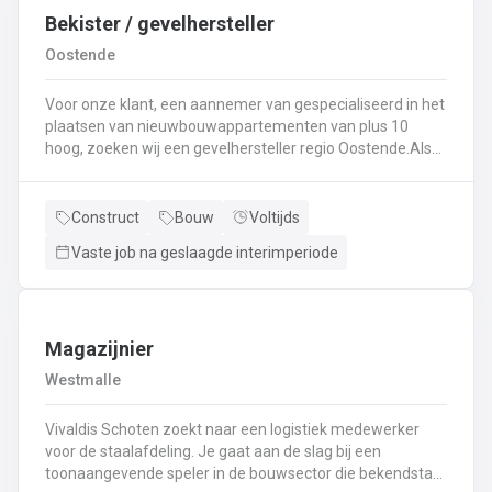
Bekister / gevelhersteller
Oostende
Voor onze klant, een aannemer van gespecialiseerd in het
plaatsen van nieuwbouwappartementen van plus 10
hoog, zoeken wij een gevelhersteller regio Oostende.Als
gevelhersteller, betonarbeider, bekister wordt je
tewerkgesteld in kleine ploegen van een 3 à 5-tal
collegas. Je zal voornamelijk ingezet worden voor:
Construct
Bouw
Voltijds
Reinigen renoveren en beschermen van industriële
Vaste job na geslaagde interimperiode
gevel;Opnieuw voegen van bakstenen;Renovatie van
gevelbekleding;Gebruik maken van deze technieken: crepi
bepleistering steenstrips hout bakstenen;Verwijderen van
slechte beton herbehandelen van de aangetaste
wapening en voorzien van een beschermlaag;Herstellen
Magazijnier
van beton met hoogwaardige reparatiemortel. Beton is je
Westmalle
2de natuur en heeft weinig geheimen voor jou. Je weet de
vrijheid in de bouwsector te waarderen en weet van
Vivaldis Schoten zoekt naar een logistiek medewerker
aanpakken. Dan is dit zeker de job voor jou!
voor de staalafdeling. Je gaat aan de slag bij een
toonaangevende speler in de bouwsector die bekendstaat