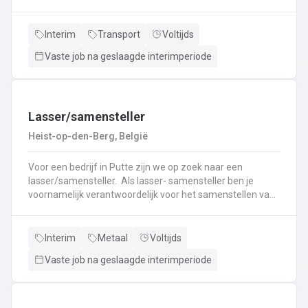
nieuwe uitdaging? Lees dan snel verder! Wat ga je doen?
Veilig en tijdig transporteren van diverse
vloeistoffen.Laden en lossen volgens de voorgeschreven
Interim
Transport
Voltijds
procedures.Controleren van lading en bijbehorende
Vaste job na geslaagde interimperiode
documenten.Naleven van rij- en rusttijden en ADR-
regelgeving.Uitvoeren van eerstelijns onderhoud en
inspectie van de tankwagen.Efficiënte communicatie met
planning en klanten.
Lasser/samensteller
Heist-op-den-Berg, België
Voor een bedrijf in Putte zijn we op zoek naar een
lasser/samensteller. Als lasser- samensteller ben je
voornamelijk verantwoordelijk voor het samenstellen van
staalconstructies en het uitvoeren van
laswerkzaamheden.Je vormt een belangrijke schakel bij
het realiseren van onze projecten.Je werkt samen met
Interim
Metaal
Voltijds
een grote groep enthousiaste collega’s.Je valt onder de
Vaste job na geslaagde interimperiode
dagelijkse leiding van Atelierverantwoordelijke.