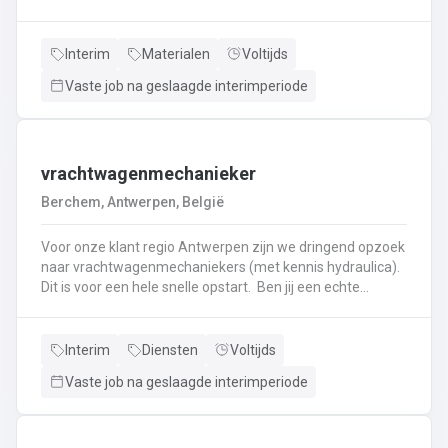
haken, en wapening in de bekisting.Gieten van
beton.Ontkisten van vormen en uitvoeren van de
eindafwerking.Frezen, boren, en zagen in de
Interim
Materialen
Voltijds
producten.Schoonmaken van mallen en zorgen dat ze
Vaste job na geslaagde interimperiode
klaar zijn voor gebruik.Opruimen van de werkplaats en
naleven van veiligheids-, kwaliteits-, en milieuregels.
vrachtwagenmechanieker
Berchem, Antwerpen, België
Voor onze klant regio Antwerpen zijn we dringend opzoek
naar vrachtwagenmechaniekers (met kennis hydraulica).
Dit is voor een hele snelle opstart. Ben jij een echte
specialist in techniek van vrachtwagens? Ben
je gepassioneerd door vrachtwagens en hun mechaniek?
Dan ben jij de persoon die wij zoeken!
Interim
Diensten
Voltijds
Vaste job na geslaagde interimperiode