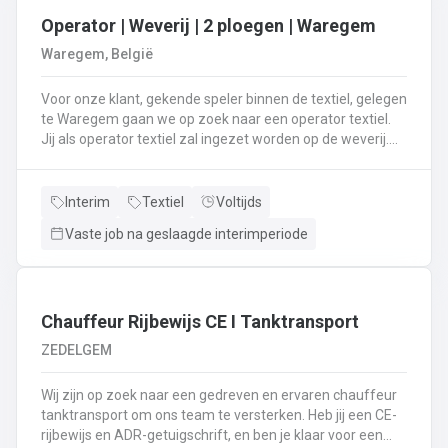
Operator | Weverij | 2 ploegen | Waregem
Waregem, België
Voor onze klant, gekende speler binnen de textiel, gelegen
te Waregem gaan we op zoek naar een operator textiel.
Jij als operator textiel zal ingezet worden op de weverij.
Je bent verantwoordelijk voor het maken van de bomen
voor de weverij;Je assembleert de voorbomen tot een
weefboom;Het herstellen van draadbreuken en draden;Je
Interim
Textiel
Voltijds
verzorgt het intellen in
Vaste job na geslaagde interimperiode
rietenJe kiest op lange termijn voor een job in een 2-
ploegenstelsel.⏰ (vroege ploeg: 5u – 13u15 / late ploeg:
13u15 – 21u30) Stuur jouw cv en motivatie via onze site
⬇️ of bel ons op 09 381 91 95!
Chauffeur Rijbewijs CE I Tanktransport
ZEDELGEM
Wij zijn op zoek naar een gedreven en ervaren chauffeur
tanktransport om ons team te versterken. Heb jij een CE-
rijbewijs en ADR-getuigschrift, en ben je klaar voor een