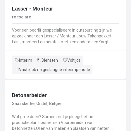
Lasser - Monteur
roeselare
Voor een bedrijf gespecialiseerd in outsourcing zijn we
opzoek naar een Lasser / Monteur Jouw Takenpakket:
Last, monteert en herstelt metalen onderdelenZorgt
ervoor dat alle onderdelen piekfijn en veilig in elkaar
zittenLeest technische plannen en tekeningen met
gemakBepaalt en past de juiste lastechniek toe
Interim
Diensten
Voltijds
(MIG/MAG, TIG, MMA)Werkt nauwkeurig en
Vaste job na geslaagde interimperiode
kwaliteitsgericht volgens veiligheidsvoorschriftenDraagt
bij aan een stevige en duurzame basis voor elk project
Betonarbeider
Snaaskerke, Gistel, België
Wat ga je doen? Samen met je ploegchef het
productieplan doornemen.Voorbereiden van
betonnetten.Oliën van mallen en plaatsen van netten,