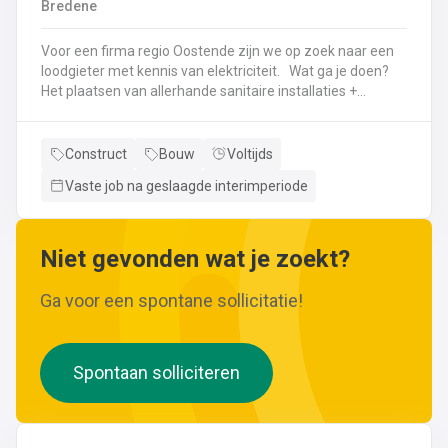
Bredene
wijzigingen aan leidingen aanbrengen.Werken met
ferrometalen zoals gietijzer en staal.
Voor een firma regio Oostende zijn we op zoek naar een
loodgieter met kennis van elektriciteit. Wat ga je doen?
Het plaatsen van allerhande sanitaire installaties +
centrale verwarmingLeggen en aansluiten van leidingen,
buizen,...Plaatsen van verwarmingsketels, radiatoren,
sanitaire toestellenBij Klanten herstellingen gaan
Construct
Bouw
Voltijds
uitvoeren
Vaste job na geslaagde interimperiode
Neem gerust de vacature even door! Indien je nog vragen hebt, k
Niet gevonden wat je zoekt?
Ga voor een spontane sollicitatie!
Spontaan solliciteren