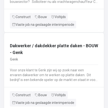
bouwsector? Solliciteer nu als vrachtwagenchauffeur CE
via genk@vivaldisconstruct. be of bel naar 089/511458
Onze klant te Genk, gespecialiseerd in de wegenbouw, is
op zoek naar een ervaren meewerkend chauffeur CE. Als
Construct
Bouw
Voltijds
meewerkend chauffeur CE sta je in voor: De aanvoer van
Vaste job na geslaagde interimperiode
materialen en meewerken op de werf:plaatsen en
aansluiten straatkolken,afwerken beton, inritten
aanpassen, klinkeren, plaatsen borduren, ...Rijden met de
kipper en dieplader
Dakwerker / dakdekker platte daken - BOUW
- Genk
Genk
Voor onze klant te Genk zijn wij op zoek naar een
ervaren dakwerker om te werken op platte daken. Dit
bedrijf is een bekende speler op de markt en staat in voor
het plaatsen van platte daken op industriële werven. Zij
werken zowel met roofing als EPDM. De werven zijn
gelegen over heel België. Ben jij op zoek naar een nieuwe
Construct
Bouw
Voltijds
job als dakwerker en ken jij de kneepjes van het vak?Dan
Vaste job na geslaagde interimperiode
ben jij dé kandidaat die we zoeken! Als dakwerker: Werk je