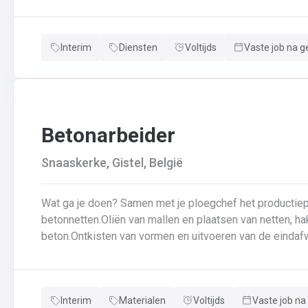
veiligheidsvoorschriftenDraagt bij aan een stevige en d
Interim
Diensten
Voltijds
Vaste job na g
Betonarbeider
Snaaskerke, Gistel, België
Wat ga je doen? Samen met je ploegchef het productieplan doornemen.Voorbereiden van
betonnetten.Oliën van mallen en plaatsen van netten, ha
beton.Ontkisten van vormen en uitvoeren van de eindafw
producten.Schoonmaken van mallen en zorgen dat ze kla
en naleven van veiligheids-, kwaliteits-, en milieuregels
Interim
Materialen
Voltijds
Vaste job na