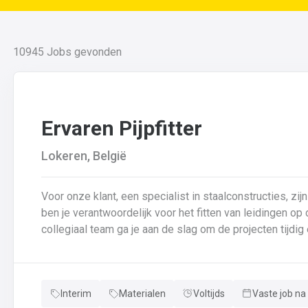
10945
Jobs gevonden
Ervaren Pijpfitter
Lokeren, België
Voor onze klant, een specialist in staalconstructies, zijn
ben je verantwoordelijk voor het fitten van leidingen o
collegiaal team ga je aan de slag om de projecten tijdig en succesvol a
fitten van leidingen van verschillende diameters en dik
van leidingen in samenwerking met je collega’s.Basison
controle van de kwaliteit van laswerk en assemblages 
Interim
Materialen
Voltijds
Vaste job na
en bijhouden van lasdossiers.Interpretatie en uitvoerin