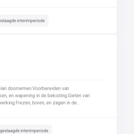
uurzame basis voor elk project
eslaagde interimperiode
ken, en wapening in de bekisting.Gieten van
erking.Frezen, boren, en zagen in de
ar zijn voor gebruik.Opruimen van de werkplaats
.
 geslaagde interimperiode