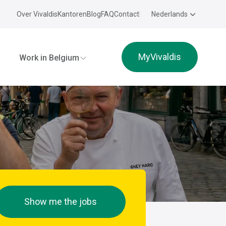
Over Vivaldis
Kantoren
Blog
FAQ
Contact
Nederlands
MyVivaldis
Work in Belgium
Show me the jobs