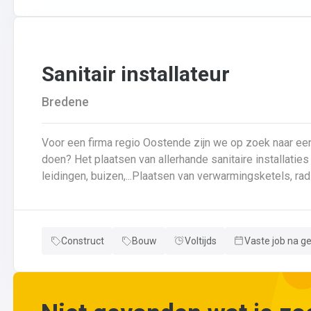
wijzigingen aan leidingen aanbrengen.Werken met ferrome
Sanitair installateur
Bredene
Voor een firma regio Oostende zijn we op zoek naar een loodgi
doen? Het plaatsen van allerhande sanitaire installaties + centrale verwarmingLeggen en aansluiten van
leidingen, buizen,...Plaatsen van verwarmingsketels, radi
herstellingen gaan uitvoeren
Neem gerust de vacature even door! Indien je nog vrage
Construct
Bouw
Voltijds
Vaste job na g