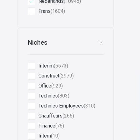
Nederlands
(10945)
Frans
(1604)
Niches
Interim
(5573)
Construct
(2979)
Office
(929)
Technics
(803)
Technics Employees
(310)
Chauffeurs
(265)
Finance
(76)
Intern
(10)