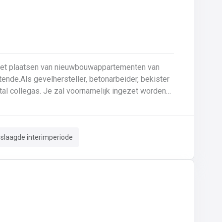
 het plaatsen van nieuwbouwappartementen van
ende.Als gevelhersteller, betonarbeider, bekister
tal collegas. Je zal voornamelijk ingezet worden
le gevel;Opnieuw voegen van bakstenen;Renovatie
 crepi bepleistering steenstrips hout
n van de aangetaste wapening en voorzien van
eslaagde interimperiode
. Beton is je 2de natuur en
 de bouwsector te waarderen en weet van