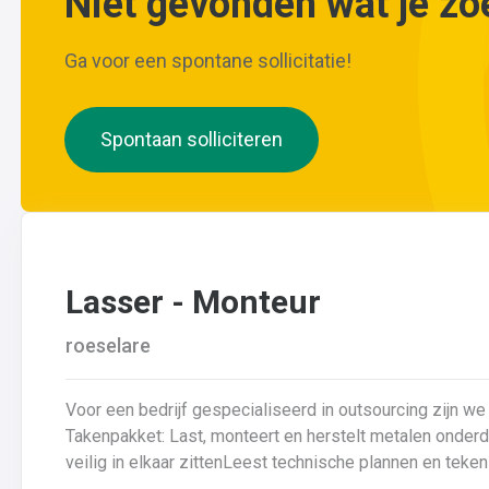
Niet gevonden wat je zo
Ga voor een spontane sollicitatie!
Spontaan solliciteren
Lasser - Monteur
roeselare
Voor een bedrijf gespecialiseerd in outsourcing zijn we 
Takenpakket: Last, monteert en herstelt metalen onderdelenZorgt ervoor dat alle onderdelen piekfijn en
veilig in elkaar zittenLeest technische plannen en tek
lastechniek toe (MIG/MAG, TIG, MMA)Werkt nauwkeurig 