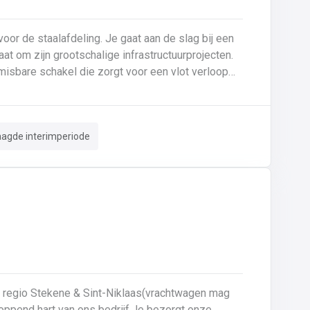
or de staalafdeling. Je gaat aan de slag bij een
 om zijn grootschalige infrastructuurprojecten.
misbare schakel die zorgt voor een vlot verloop
rkt op een modern terrein waar vakmanschap en
e vrachtwagens worden geladen, waarbij je
aagde interimperiode
ntern transport: Je bent verantwoordelijk voor het
 tussenstockage en het buitenterrein. 🛠️
s door staalelementen klaar te leggen en om te
ktebehandeling.Terreinbeheer: Je waakt over de
orde en netheid op het buitenterrein door afval en stapelhout correct te sorteren en op te ruimen. ✅
e regio Stekene & Sint-Niklaas(vrachtwagen mag