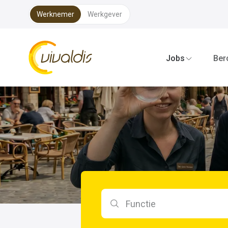
Werknemer
Werkgever
Vivaldis Interim
Jobs
Ber
Zoeken op functie