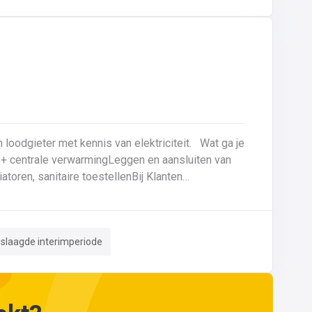
talen zoals gietijzer en staal.
eter met kennis van elektriciteit. Wat ga je
atoren, sanitaire toestellenBij Klanten
n hebt, kan je ons telefonisch of via mail bereiken op 059 80 8
eslaagde interimperiode