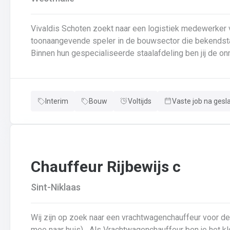
Vivaldis Schoten zoekt naar een logistiek medewerker vo
toonaangevende speler in de bouwsector die bekendstaat
Binnen hun gespecialiseerde staalafdeling ben jij de on
van de interne goederenstroom en het transport. Je we
efficiëntie centraal staan. 📍 Wat kan je van de job verwachten? Laden van vrachtwagens: Je zorgt ervoor
dat afgewerkte staalconstructies correct en tijdig op d
Interim
Bouw
Voltijds
Vaste job na gesl
nauwgezet de vrachtbrieven en veiligheidsregels volgt.I
verplaatsen van zware componenten tussen de lashal, de
Assistentie in de schilderhal: Je ondersteunt het proce
draaien tussen de verschillende fases van de oppervla
Chauffeur Rijbewijs c
Sint-Niklaas
Wij zijn op zoek naar een vrachtwagenchauffeur voor d
mee naar huis) Als Vrachtwagenchauffeur ben je het kloppend hart van ons bedrijf.Je bezorgt onze