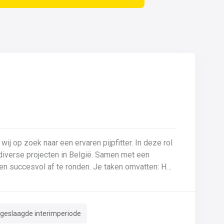
 wij op zoek naar een ervaren pijpfitter. In deze rol
p diverse projecten in België. Samen met een
f te ronden. Je taken omvatten: Het
tes (0,5 mm tot >20 mm in staal en inox).Montage
derhoud aan machines en installaties.Kritische
en nameten van leidingen.Documentatie van lassen
 geslaagde interimperiode
g van ISO-tekeningen en P&ID’s.Herstellingen en