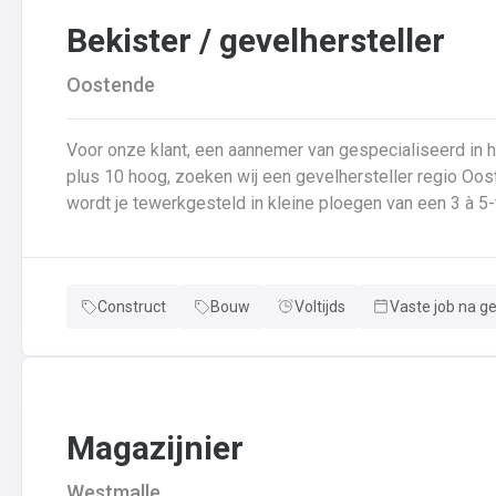
Bekister / gevelhersteller
Oostende
Voor onze klant, een aannemer van gespecialiseerd in
plus 10 hoog, zoeken wij een gevelhersteller regio Oost
wordt je tewerkgesteld in kleine ploegen van een 3 à 5-
voor: Reinigen renoveren en beschermen van industrië
van gevelbekleding;Gebruik maken van deze technieken:
bakstenen;Verwijderen van slechte beton herbehandele
Construct
Bouw
Voltijds
Vaste job na g
een beschermlaag;Herstellen van beton met hoogwaardige reparatiemortel
heeft weinig geheimen voor jou. Je weet de vrijheid in
aanpakken. Dan is dit zeker de job voor jou!
Magazijnier
Westmalle