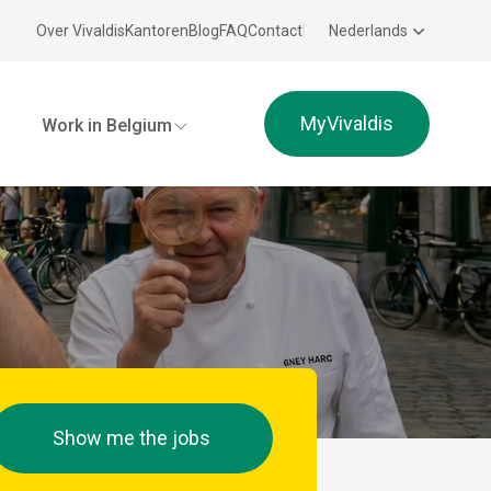
Over Vivaldis
Kantoren
Blog
FAQ
Contact
Nederlands
MyVivaldis
Work in Belgium
Show me the jobs