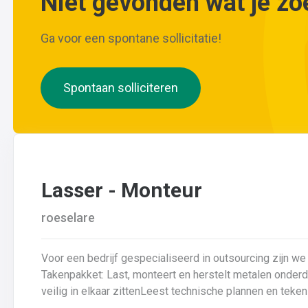
Niet gevonden wat je zo
Ga voor een spontane sollicitatie!
Spontaan solliciteren
Lasser - Monteur
roeselare
Voor een bedrijf gespecialiseerd in outsourcing zijn we 
Takenpakket: Last, monteert en herstelt metalen onderdelenZorgt ervoor dat alle onderdelen piekfijn en
veilig in elkaar zittenLeest technische plannen en tek
lastechniek toe (MIG/MAG, TIG, MMA)Werkt nauwkeurig 