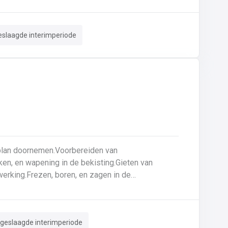
uurzame basis voor elk project
eslaagde interimperiode
ken, en wapening in de bekisting.Gieten van
erking.Frezen, boren, en zagen in de
ar zijn voor gebruik.Opruimen van de werkplaats
.
 geslaagde interimperiode