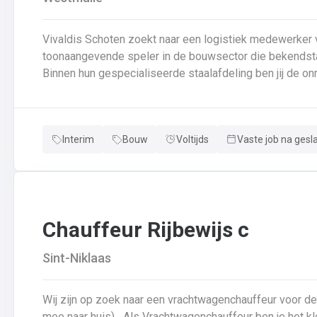
Vivaldis Schoten zoekt naar een logistiek medewerker vo
toonaangevende speler in de bouwsector die bekendstaat
Binnen hun gespecialiseerde staalafdeling ben jij de on
van de interne goederenstroom en het transport. Je we
efficiëntie centraal staan. 📍 Wat kan je van de job verwachten? Laden van vrachtwagens: Je zorgt ervoor
dat afgewerkte staalconstructies correct en tijdig op d
Interim
Bouw
Voltijds
Vaste job na gesl
nauwgezet de vrachtbrieven en veiligheidsregels volgt.I
verplaatsen van zware componenten tussen de lashal, de
Assistentie in de schilderhal: Je ondersteunt het proce
draaien tussen de verschillende fases van de oppervla
Chauffeur Rijbewijs c
Sint-Niklaas
Wij zijn op zoek naar een vrachtwagenchauffeur voor d
mee naar huis) Als Vrachtwagenchauffeur ben je het kloppend hart van ons bedrijf.Je bezorgt onze