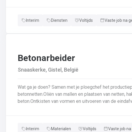
veiligheidsvoorschriftenDraagt bij aan een stevige en d
Interim
Diensten
Voltijds
Vaste job na g
Betonarbeider
Snaaskerke, Gistel, België
Wat ga je doen? Samen met je ploegchef het productieplan doornemen.Voorbereiden van
betonnetten.Oliën van mallen en plaatsen van netten, ha
beton.Ontkisten van vormen en uitvoeren van de eindafw
producten.Schoonmaken van mallen en zorgen dat ze kla
en naleven van veiligheids-, kwaliteits-, en milieuregels
Interim
Materialen
Voltijds
Vaste job na