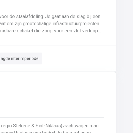
or de staalafdeling. Je gaat aan de slag bij een
 om zijn grootschalige infrastructuurprojecten.
misbare schakel die zorgt voor een vlot verloop
rkt op een modern terrein waar vakmanschap en
e vrachtwagens worden geladen, waarbij je
aagde interimperiode
ntern transport: Je bent verantwoordelijk voor het
 tussenstockage en het buitenterrein. 🛠️
s door staalelementen klaar te leggen en om te
ktebehandeling.Terreinbeheer: Je waakt over de
orde en netheid op het buitenterrein door afval en stapelhout correct te sorteren en op te ruimen. ✅
e regio Stekene & Sint-Niklaas(vrachtwagen mag