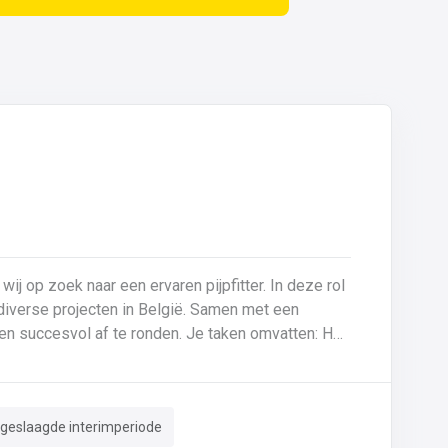
 wij op zoek naar een ervaren pijpfitter. In deze rol
p diverse projecten in België. Samen met een
f te ronden. Je taken omvatten: Het
tes (0,5 mm tot >20 mm in staal en inox).Montage
derhoud aan machines en installaties.Kritische
en nameten van leidingen.Documentatie van lassen
 geslaagde interimperiode
g van ISO-tekeningen en P&ID’s.Herstellingen en