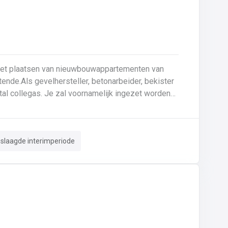
 het plaatsen van nieuwbouwappartementen van
ende.Als gevelhersteller, betonarbeider, bekister
tal collegas. Je zal voornamelijk ingezet worden
le gevel;Opnieuw voegen van bakstenen;Renovatie
 crepi bepleistering steenstrips hout
n van de aangetaste wapening en voorzien van
eslaagde interimperiode
. Beton is je 2de natuur en
 de bouwsector te waarderen en weet van