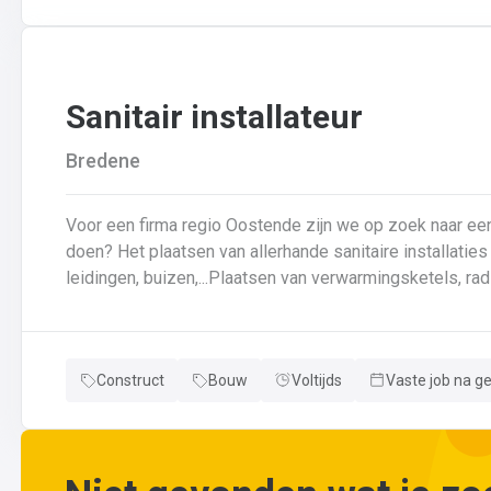
wijzigingen aan leidingen aanbrengen.Werken met ferrome
Sanitair installateur
Bredene
Voor een firma regio Oostende zijn we op zoek naar een loodgi
doen? Het plaatsen van allerhande sanitaire installaties + centrale verwarmingLeggen en aansluiten van
leidingen, buizen,...Plaatsen van verwarmingsketels, radi
herstellingen gaan uitvoeren
Neem gerust de vacature even door! Indien je nog vrage
Construct
Bouw
Voltijds
Vaste job na g