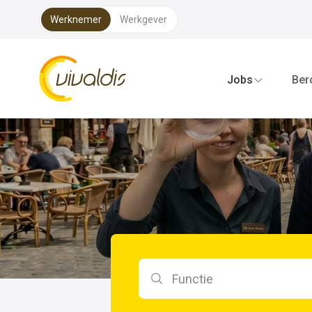
Werknemer
Werkgever
Vivaldis Interim
Jobs
Ber
Zoeken op functie