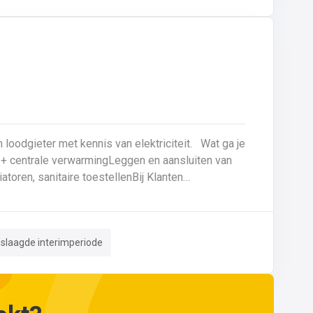
talen zoals gietijzer en staal.
eter met kennis van elektriciteit. Wat ga je
atoren, sanitaire toestellenBij Klanten
n hebt, kan je ons telefonisch of via mail bereiken op 059 80 8
eslaagde interimperiode