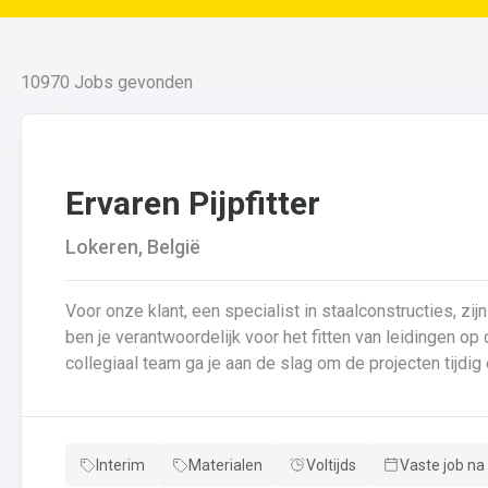
10970
Jobs gevonden
Ervaren Pijpfitter
Lokeren, België
Voor onze klant, een specialist in staalconstructies, zijn
ben je verantwoordelijk voor het fitten van leidingen o
collegiaal team ga je aan de slag om de projecten tijdig en succesvol a
fitten van leidingen van verschillende diameters en dik
van leidingen in samenwerking met je collega’s.Basison
controle van de kwaliteit van laswerk en assemblages 
Interim
Materialen
Voltijds
Vaste job na
en bijhouden van lasdossiers.Interpretatie en uitvoerin