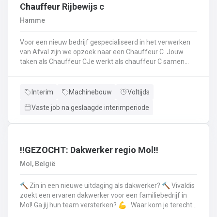
op.Plichtsbewust werken: Je voert brandstofleveringen
Chauffeur Rijbewijs c
steeds veilig en netjes uit.Fit blijven: Je blijft in beweging
Hamme
tijdens je werk – extra fitness is overbodig!Trots op je
truck: Je houdt je eigen Scania of Volvo in topconditie, en
Voor een nieuw bedrijf gespecialiseerd in het verwerken
meldt technische problemen tijdig.Werken aan de beste
van Afval zijn we opzoek naar een Chauffeur C Jouw
versie van jezelf: Elke dag werk je aan jezelf, door continu
taken als Chauffeur CJe werkt als chauffeur C samen
te leren en verbeteren.
met een collega in een team dat de rolcontainers gaat
ledigen bij onze klantenHierbij volg je nauwgezet de
veiligheidsvoorschriften, het verkeersreglement en de
Interim
Machinebouw
Voltijds
technische procedures van de werkmiddelen (beladings-
Vaste job na geslaagde interimperiode
en perssysteem van de ophaalwagen). Veiligheid komt
steeds op de eerste plaats!Je rijdt economisch, defensief
en milieubewustJe registreert en volgt
activiteitengegevens op via de boordcomputerJe reinigt
en voert het basisonderhoud uit aan de voertuigenDit alles
‼️GEZOCHT: Dakwerker regio Mol‼️
doe je met de glimlach en een grote portie enthousiasme
Mol, België
🔨 Zin in een nieuwe uitdaging als dakwerker? 🔨 Vivaldis
zoekt een ervaren dakwerker voor een familiebedrijf in
Mol! Ga jij hun team versterken? 💪 Waar kom je terecht ?
MolEen familiebedrijf gespecialiseerd in nieuwbouw als