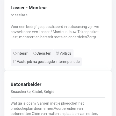
Lasser - Monteur
roeselare
Voor een bedrijf gespecialiseerd in outsourcing zijn we
opzoek naar een Lasser / Monteur Jouw Takenpakket:
Last, monteert en herstelt metalen onderdelenZorgt
ervoor dat alle onderdelen piekfijn en veilig in elkaar
zittenLeest technische plannen en tekeningen met
gemakBepaalt en past de juiste lastechniek toe
Interim
Diensten
Voltijds
(MIG/MAG, TIG, MMA)Werkt nauwkeurig en
Vaste job na geslaagde interimperiode
kwaliteitsgericht volgens veiligheidsvoorschriftenDraagt
bij aan een stevige en duurzame basis voor elk project
Betonarbeider
Snaaskerke, Gistel, België
Wat ga je doen? Samen met je ploegchef het
productieplan doornemen.Voorbereiden van
betonnetten.Oliën van mallen en plaatsen van netten,