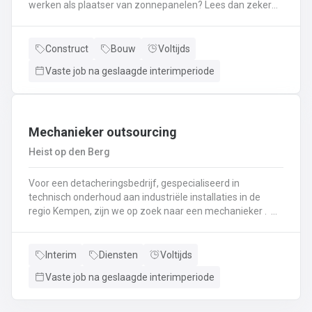
werken als plaatser van zonnepanelen? Lees dan zeker
verder! Je zal instaan voor het plaatsen van
zonnepanelen. Je komt terecht in een firma met meer
dan 10 jaar ervaring. Als je nog geen ervaring hebt met
Construct
Bouw
Voltijds
het plaatsen van zonnepanelen krijg je hiervoor een
Vaste job na geslaagde interimperiode
interne opleiding! Interesse? bel naar 011495856 of mail
lommel@ vivaldisconstruct.be !
Mechanieker outsourcing
Heist op den Berg
Voor een detacheringsbedrijf, gespecialiseerd in
technisch onderhoud aan industriële installaties in de
regio Kempen, zijn we op zoek naar een mechanieker .
Een greep uit je takenpakket: Je komt terecht in een
chemische productieomgevingHet uitvoeren van
mechanisch onderhoud aan industriële installatiesHet
Interim
Diensten
Voltijds
uitvoeren van controlerondes en testrondes zodat de
Vaste job na geslaagde interimperiode
productiemachines continu kunnen blijven draaienHet
vervangen, herstellen, testen en afregelen van
mechanische stukken en onderdelen zoals motoren,