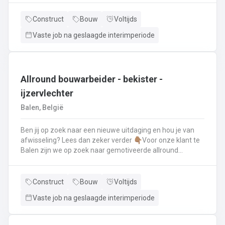
renovatie- en herstellingswerkzaamheden aan een dak.
Wat ga je doen? 👷‍♂️ Nieuwbouw, renovaties en
Construct
Bouw
Voltijds
herstellingswerken van industriële daken.🏡 Hellende
Vaste job na geslaagde interimperiode
daken (pannen, leien,...) én platte daken.🧱 Gevel-, lood-,
zink- en koperwerken.☀️ De installatie van o.a. dakramen,
lichtkoepels, isolatie en zonnepanelen!
Allround bouwarbeider - bekister -
ijzervlechter
Balen, België
Ben jij op zoek naar een nieuwe uitdaging en hou je van
afwisseling? Lees dan zeker verder 👇🏽Voor onze klant te
Balen zijn we op zoek naar gemotiveerde allround
bouwarbeider die thuis is binnen de bouwwereld, specifiek
binnen het bekisten & ijzervlechter 💪🏽 Jouw takenpakket :
🧱 Bewapening maken voor betonconstructies (vloeren,
Construct
Bouw
Voltijds
kolommen, fundering,..) en plaatsenWapeningsstaven op
Vaste job na geslaagde interimperiode
maat maken (knippen en buigen) en
plaatsenOndersteunen bij het bekisten + storten van
beton op de werf...