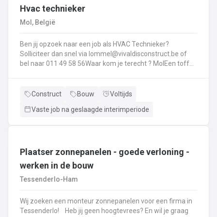
Hvac technieker
collega’s voor een nette werkplaats.
Mol, België
Ben jij opzoek naar een job als HVAC Technieker?
Solliciteer dan snel via lommel@vivaldisconstruct.be of
bel naar 011 49 58 56Waar kom je terecht ? MolEen toffe
firma gespecialiseerd in verwarming, badkamers, etc. Jou
takenpakket ?het plaatsen en leveren van :
verwarmingsketel (gas en mazout + onderhoud
Construct
Bouw
Voltijds
)warmtepompendiverse radiatorenvloerverwarmingalle
Vaste job na geslaagde interimperiode
sanitaire toestellenventilatiebadkamers plaatsen
Plaatser zonnepanelen - goede verloning -
werken in de bouw
Tessenderlo-Ham
Wij zoeken een monteur zonnepanelen voor een firma in
Tessenderlo! Heb jij geen hoogtevrees? En wil je graag