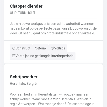
Chapper diender
OUD-TURNHOUT
Jouw nieuwe werkgever is een echte autoriteit wanneer
het aankomt op de perfecte basis van elk bouwproject: de
vloer. Of het nu gaat om grote industriële oppervlaktes of
een knusse gezinswoning, zij zorgen ervoor dat alles
kaarsrecht ligt. Met een modern machinepark en een
team dat van aanpakken weet, toveren zij ruwe werven
Construct
Bouw
Voltijds
om tot strakke ondergronden. Als Diender Chapper ben jij
Vaste job na geslaagde interimperiode
de rechterhand van de chapper en ziet je dag er als volgt
uit: Het voorbereiden van de werf: folies leggen,
randisolatie plaatsen en de boel klaarmaken voor het
echte werk.Assisteren bij het opstellen en bedienen van
de chapepomp (jij bent de meester van de
Schrijnwerker
darmen).Aanvoeren van materialen zodat je collega-
Herentals, België
chapper in één vloeiende beweging kan
doorgaan.Bijspringen waar nodig: egaliseren, materialen
Voor een bedrijf in Herentals zijn wij opzoek naar een
reinigen en de werf spik en span achterlaten.Samen met
schrijnwerker ! Waar moet je zijn? Herentals. Werven in
je collega's zorg je ervoor dat de vloer zo strak ligt dat een
regio Antwerpen. Wat moet je doen? De assemblage in
waterpas er jaloers op zou worden.