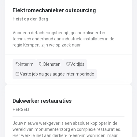
Interesse ? Solliciteer via lommel@ vivaldisconstruct.be of 011 4
Elektromechanieker outsourcing
Heist op den Berg
Voor een detacheringsbedrijf, gespecialiseerd in
technisch onderhoud aan industriële installaties in de
regio Kempen, zijn we op zoek naar
een elektromechanieker . Een greep uit het takenpakket:
Uitvoeren van mechanisch en elektrisch onderhoud aan
industriële installatiesControlerondes en testrondes
Interim
Diensten
Voltijds
uitvoeren zodat de productiemachines continu kunnen
Vaste job na geslaagde interimperiode
blijven draaienEfficiënt en snel oplossen van problemen
volgens de nodige veiligheidsprocedures, planning- en
productieprocessenRevisie van de nodige onderdelen
(motoren, pompen, transportbanden, lagers, dichtingen,
sensoren, relais,..)Vervangen, herstellen en eventueel
Dakwerker restauraties
uitlijnen van de nodige wisselstukkenAfstellen van
HERSELT
machine onderdelen en parameters (uitlijnen, balanceren,
instellingen wijzigen,
Jouw nieuwe werkgever is een absolute koploper in de
productiesnelheid,..)Demontage/montage en herstellen
wereld van monumentenzorg en complexe restauraties.
van kleine constructies
Hier werk je niet aan dertien-in-een-ijn woningen, maar