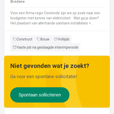
Bredene
wijzigingen aan leidingen aanbrengen.Werken met
ferrometalen zoals gietijzer en staal.
Voor een firma regio Oostende zijn we op zoek naar een
loodgieter met kennis van elektriciteit. Wat ga je doen?
Het plaatsen van allerhande sanitaire installaties +
centrale verwarmingLeggen en aansluiten van leidingen,
buizen,...Plaatsen van verwarmingsketels, radiatoren,
sanitaire toestellenBij Klanten herstellingen gaan
Construct
Bouw
Voltijds
uitvoeren
Vaste job na geslaagde interimperiode
Neem gerust de vacature even door! Indien je nog vragen hebt, k
Niet gevonden wat je zoekt?
Ga voor een spontane sollicitatie!
Spontaan solliciteren