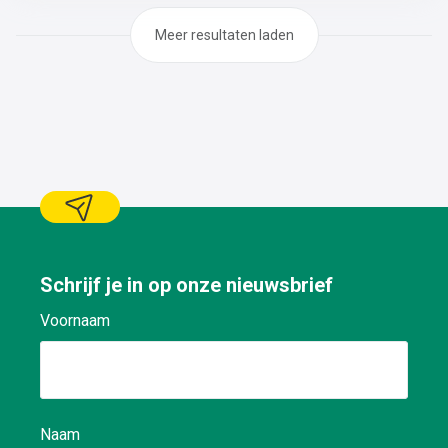
tandwielkasten, dichtingen, lagers, pompen, motoren,
boutverbindingen,..De revisie van de nodige onderdelen
Meer resultaten laden
(pompen, motoren, lagers,
dichtingen,..)Demontage/montage en herstellen van
kleine constructies
Schrijf je in op onze nieuwsbrief
Voornaam
Naam