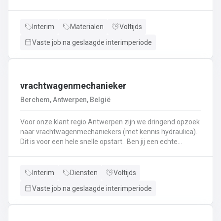
haken, en wapening in de bekisting.Gieten van
beton.Ontkisten van vormen en uitvoeren van de
eindafwerking.Frezen, boren, en zagen in de
Interim
Materialen
Voltijds
producten.Schoonmaken van mallen en zorgen dat ze
Vaste job na geslaagde interimperiode
klaar zijn voor gebruik.Opruimen van de werkplaats en
naleven van veiligheids-, kwaliteits-, en milieuregels.
vrachtwagenmechanieker
Berchem, Antwerpen, België
Voor onze klant regio Antwerpen zijn we dringend opzoek
naar vrachtwagenmechaniekers (met kennis hydraulica).
Dit is voor een hele snelle opstart. Ben jij een echte
specialist in techniek van vrachtwagens? Ben
je gepassioneerd door vrachtwagens en hun mechaniek?
Dan ben jij de persoon die wij zoeken!
Interim
Diensten
Voltijds
Vaste job na geslaagde interimperiode