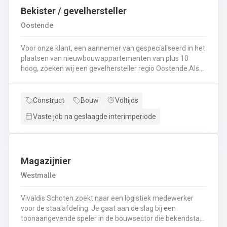
Bekister / gevelhersteller
Oostende
Voor onze klant, een aannemer van gespecialiseerd in het
plaatsen van nieuwbouwappartementen van plus 10
hoog, zoeken wij een gevelhersteller regio Oostende.Als
gevelhersteller, betonarbeider, bekister wordt je
tewerkgesteld in kleine ploegen van een 3 à 5-tal
collegas. Je zal voornamelijk ingezet worden voor:
Construct
Bouw
Voltijds
Reinigen renoveren en beschermen van industriële
Vaste job na geslaagde interimperiode
gevel;Opnieuw voegen van bakstenen;Renovatie van
gevelbekleding;Gebruik maken van deze technieken: crepi
bepleistering steenstrips hout bakstenen;Verwijderen van
slechte beton herbehandelen van de aangetaste
wapening en voorzien van een beschermlaag;Herstellen
Magazijnier
van beton met hoogwaardige reparatiemortel. Beton is je
Westmalle
2de natuur en heeft weinig geheimen voor jou. Je weet de
vrijheid in de bouwsector te waarderen en weet van
Vivaldis Schoten zoekt naar een logistiek medewerker
aanpakken. Dan is dit zeker de job voor jou!
voor de staalafdeling. Je gaat aan de slag bij een
toonaangevende speler in de bouwsector die bekendstaat