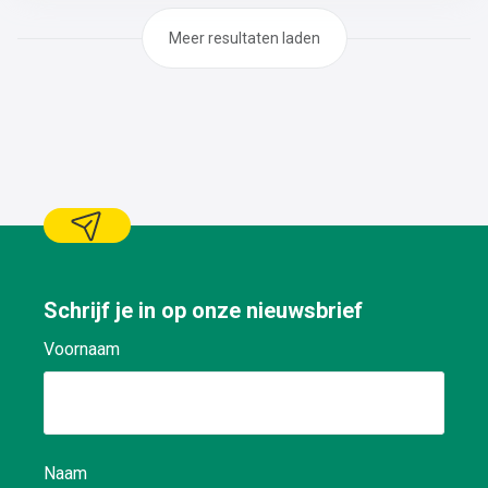
tandwielkasten, dichtingen, lagers, pompen, motoren,
boutverbindingen,..De revisie van de nodige onderdelen
Meer resultaten laden
(pompen, motoren, lagers,
dichtingen,..)Demontage/montage en herstellen van
kleine constructies
Schrijf je in op onze nieuwsbrief
Voornaam
Naam