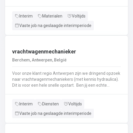
haken, en wapening in de bekisting.Gieten van
beton.Ontkisten van vormen en uitvoeren van de
eindafwerking.Frezen, boren, en zagen in de
Interim
Materialen
Voltijds
producten.Schoonmaken van mallen en zorgen dat ze
Vaste job na geslaagde interimperiode
klaar zijn voor gebruik.Opruimen van de werkplaats en
naleven van veiligheids-, kwaliteits-, en milieuregels.
vrachtwagenmechanieker
Berchem, Antwerpen, België
Voor onze klant regio Antwerpen zijn we dringend opzoek
naar vrachtwagenmechaniekers (met kennis hydraulica).
Dit is voor een hele snelle opstart. Ben jij een echte
specialist in techniek van vrachtwagens? Ben
je gepassioneerd door vrachtwagens en hun mechaniek?
Dan ben jij de persoon die wij zoeken!
Interim
Diensten
Voltijds
Vaste job na geslaagde interimperiode