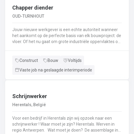
Chapper diender
OUD-TURNHOUT
Jouw nieuwe werkgever is een echte autoriteit wanneer
het aankomt op de perfecte basis van elk bouwproject: de
vloer. Of het nu gaat om grote industriële oppervlaktes of
een knusse gezinswoning, zij zorgen ervoor dat alles
kaarsrecht ligt. Met een modern machinepark en een
team dat van aanpakken weet, toveren zij ruwe werven
Construct
Bouw
Voltijds
om tot strakke ondergronden. Als Diender Chapper ben jij
Vaste job na geslaagde interimperiode
de rechterhand van de chapper en ziet je dag er als volgt
uit: Het voorbereiden van de werf: folies leggen,
randisolatie plaatsen en de boel klaarmaken voor het
echte werk.Assisteren bij het opstellen en bedienen van
de chapepomp (jij bent de meester van de
Schrijnwerker
darmen).Aanvoeren van materialen zodat je collega-
Herentals, België
chapper in één vloeiende beweging kan
doorgaan.Bijspringen waar nodig: egaliseren, materialen
Voor een bedrijf in Herentals zijn wij opzoek naar een
reinigen en de werf spik en span achterlaten.Samen met
schrijnwerker ! Waar moet je zijn? Herentals. Werven in
je collega's zorg je ervoor dat de vloer zo strak ligt dat een
regio Antwerpen. Wat moet je doen? De assemblage in
waterpas er jaloers op zou worden.