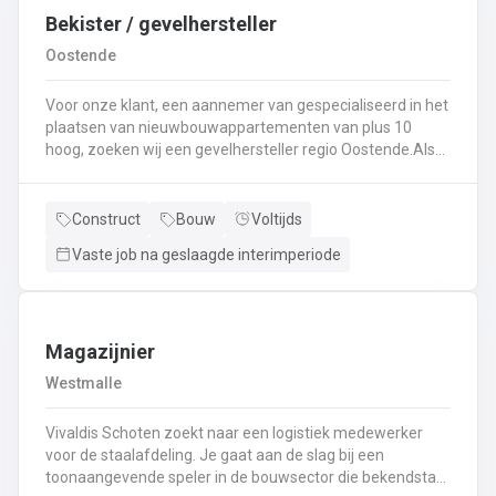
Bekister / gevelhersteller
Oostende
Voor onze klant, een aannemer van gespecialiseerd in het
plaatsen van nieuwbouwappartementen van plus 10
hoog, zoeken wij een gevelhersteller regio Oostende.Als
gevelhersteller, betonarbeider, bekister wordt je
tewerkgesteld in kleine ploegen van een 3 à 5-tal
collegas. Je zal voornamelijk ingezet worden voor:
Construct
Bouw
Voltijds
Reinigen renoveren en beschermen van industriële
Vaste job na geslaagde interimperiode
gevel;Opnieuw voegen van bakstenen;Renovatie van
gevelbekleding;Gebruik maken van deze technieken: crepi
bepleistering steenstrips hout bakstenen;Verwijderen van
slechte beton herbehandelen van de aangetaste
wapening en voorzien van een beschermlaag;Herstellen
Magazijnier
van beton met hoogwaardige reparatiemortel. Beton is je
Westmalle
2de natuur en heeft weinig geheimen voor jou. Je weet de
vrijheid in de bouwsector te waarderen en weet van
Vivaldis Schoten zoekt naar een logistiek medewerker
aanpakken. Dan is dit zeker de job voor jou!
voor de staalafdeling. Je gaat aan de slag bij een
toonaangevende speler in de bouwsector die bekendstaat