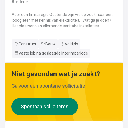
Bredene
wijzigingen aan leidingen aanbrengen.Werken met
ferrometalen zoals gietijzer en staal.
Voor een firma regio Oostende zijn we op zoek naar een
loodgieter met kennis van elektriciteit. Wat ga je doen?
Het plaatsen van allerhande sanitaire installaties +
centrale verwarmingLeggen en aansluiten van leidingen,
buizen,...Plaatsen van verwarmingsketels, radiatoren,
sanitaire toestellenBij Klanten herstellingen gaan
Construct
Bouw
Voltijds
uitvoeren
Vaste job na geslaagde interimperiode
Neem gerust de vacature even door! Indien je nog vragen hebt, k
Niet gevonden wat je zoekt?
Ga voor een spontane sollicitatie!
Spontaan solliciteren