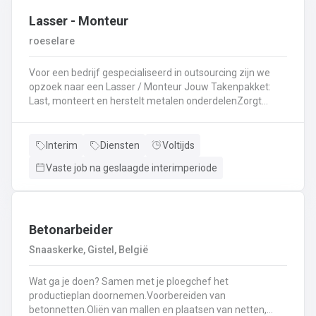
Lasser - Monteur
roeselare
Voor een bedrijf gespecialiseerd in outsourcing zijn we
opzoek naar een Lasser / Monteur Jouw Takenpakket:
Last, monteert en herstelt metalen onderdelenZorgt
ervoor dat alle onderdelen piekfijn en veilig in elkaar
zittenLeest technische plannen en tekeningen met
gemakBepaalt en past de juiste lastechniek toe
Interim
Diensten
Voltijds
(MIG/MAG, TIG, MMA)Werkt nauwkeurig en
Vaste job na geslaagde interimperiode
kwaliteitsgericht volgens veiligheidsvoorschriftenDraagt
bij aan een stevige en duurzame basis voor elk project
Betonarbeider
Snaaskerke, Gistel, België
Wat ga je doen? Samen met je ploegchef het
productieplan doornemen.Voorbereiden van
betonnetten.Oliën van mallen en plaatsen van netten,