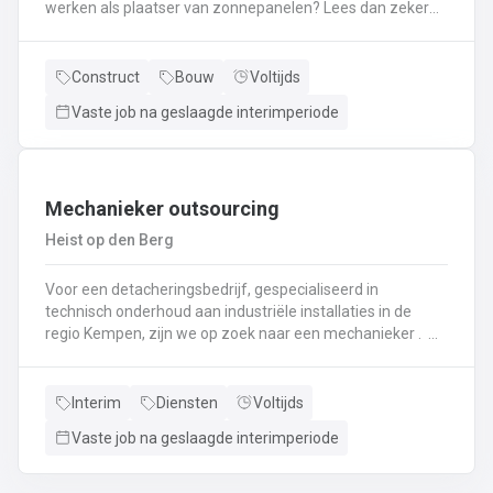
werken als plaatser van zonnepanelen? Lees dan zeker
verder! Je zal instaan voor het plaatsen van
zonnepanelen. Je komt terecht in een firma met meer
dan 10 jaar ervaring. Als je nog geen ervaring hebt met
Construct
Bouw
Voltijds
het plaatsen van zonnepanelen krijg je hiervoor een
Vaste job na geslaagde interimperiode
interne opleiding! Interesse? bel naar 011495856 of mail
lommel@ vivaldisconstruct.be !
Mechanieker outsourcing
Heist op den Berg
Voor een detacheringsbedrijf, gespecialiseerd in
technisch onderhoud aan industriële installaties in de
regio Kempen, zijn we op zoek naar een mechanieker .
Een greep uit je takenpakket: Je komt terecht in een
chemische productieomgevingHet uitvoeren van
mechanisch onderhoud aan industriële installatiesHet
Interim
Diensten
Voltijds
uitvoeren van controlerondes en testrondes zodat de
Vaste job na geslaagde interimperiode
productiemachines continu kunnen blijven draaienHet
vervangen, herstellen, testen en afregelen van
mechanische stukken en onderdelen zoals motoren,