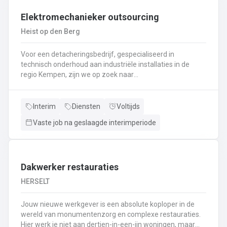
Interesse ? Solliciteer via lommel@ vivaldisconstruct.be of 011 4
Elektromechanieker outsourcing
Heist op den Berg
Voor een detacheringsbedrijf, gespecialiseerd in
technisch onderhoud aan industriële installaties in de
regio Kempen, zijn we op zoek naar
een elektromechanieker . Een greep uit het takenpakket:
Uitvoeren van mechanisch en elektrisch onderhoud aan
industriële installatiesControlerondes en testrondes
Interim
Diensten
Voltijds
uitvoeren zodat de productiemachines continu kunnen
Vaste job na geslaagde interimperiode
blijven draaienEfficiënt en snel oplossen van problemen
volgens de nodige veiligheidsprocedures, planning- en
productieprocessenRevisie van de nodige onderdelen
(motoren, pompen, transportbanden, lagers, dichtingen,
sensoren, relais,..)Vervangen, herstellen en eventueel
Dakwerker restauraties
uitlijnen van de nodige wisselstukkenAfstellen van
HERSELT
machine onderdelen en parameters (uitlijnen, balanceren,
instellingen wijzigen,
Jouw nieuwe werkgever is een absolute koploper in de
productiesnelheid,..)Demontage/montage en herstellen
wereld van monumentenzorg en complexe restauraties.
van kleine constructies
Hier werk je niet aan dertien-in-een-ijn woningen, maar