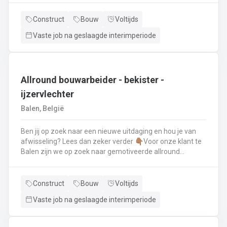
renovatie- en herstellingswerkzaamheden aan een dak.
Wat ga je doen? 👷‍♂️ Nieuwbouw, renovaties en
Construct
Bouw
Voltijds
herstellingswerken van industriële daken.🏡 Hellende
Vaste job na geslaagde interimperiode
daken (pannen, leien,...) én platte daken.🧱 Gevel-, lood-,
zink- en koperwerken.☀️ De installatie van o.a. dakramen,
lichtkoepels, isolatie en zonnepanelen!
Allround bouwarbeider - bekister -
ijzervlechter
Balen, België
Ben jij op zoek naar een nieuwe uitdaging en hou je van
afwisseling? Lees dan zeker verder 👇🏽Voor onze klant te
Balen zijn we op zoek naar gemotiveerde allround
bouwarbeider die thuis is binnen de bouwwereld, specifiek
binnen het bekisten & ijzervlechter 💪🏽 Jouw takenpakket :
🧱 Bewapening maken voor betonconstructies (vloeren,
Construct
Bouw
Voltijds
kolommen, fundering,..) en plaatsenWapeningsstaven op
Vaste job na geslaagde interimperiode
maat maken (knippen en buigen) en
plaatsenOndersteunen bij het bekisten + storten van
beton op de werf...