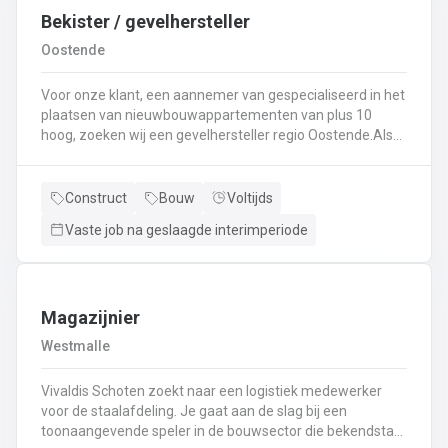
Bekister / gevelhersteller
Oostende
Voor onze klant, een aannemer van gespecialiseerd in het
plaatsen van nieuwbouwappartementen van plus 10
hoog, zoeken wij een gevelhersteller regio Oostende.Als
gevelhersteller, betonarbeider, bekister wordt je
tewerkgesteld in kleine ploegen van een 3 à 5-tal
collegas. Je zal voornamelijk ingezet worden voor:
Construct
Bouw
Voltijds
Reinigen renoveren en beschermen van industriële
Vaste job na geslaagde interimperiode
gevel;Opnieuw voegen van bakstenen;Renovatie van
gevelbekleding;Gebruik maken van deze technieken: crepi
bepleistering steenstrips hout bakstenen;Verwijderen van
slechte beton herbehandelen van de aangetaste
wapening en voorzien van een beschermlaag;Herstellen
Magazijnier
van beton met hoogwaardige reparatiemortel. Beton is je
Westmalle
2de natuur en heeft weinig geheimen voor jou. Je weet de
vrijheid in de bouwsector te waarderen en weet van
Vivaldis Schoten zoekt naar een logistiek medewerker
aanpakken. Dan is dit zeker de job voor jou!
voor de staalafdeling. Je gaat aan de slag bij een
toonaangevende speler in de bouwsector die bekendstaat