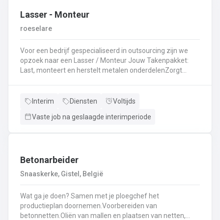
Lasser - Monteur
roeselare
Voor een bedrijf gespecialiseerd in outsourcing zijn we
opzoek naar een Lasser / Monteur Jouw Takenpakket:
Last, monteert en herstelt metalen onderdelenZorgt
ervoor dat alle onderdelen piekfijn en veilig in elkaar
zittenLeest technische plannen en tekeningen met
gemakBepaalt en past de juiste lastechniek toe
Interim
Diensten
Voltijds
(MIG/MAG, TIG, MMA)Werkt nauwkeurig en
Vaste job na geslaagde interimperiode
kwaliteitsgericht volgens veiligheidsvoorschriftenDraagt
bij aan een stevige en duurzame basis voor elk project
Betonarbeider
Snaaskerke, Gistel, België
Wat ga je doen? Samen met je ploegchef het
productieplan doornemen.Voorbereiden van
betonnetten.Oliën van mallen en plaatsen van netten,