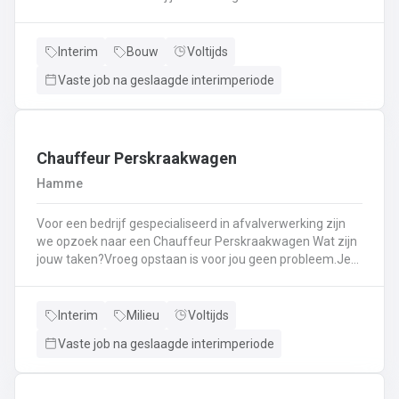
Kassawerk - klantenbedieningAanvullen van rekken, klein
materiaal (licht fysiek werk)Optimale klantenserviceLicht
administratief werk - op termijn: input van klantenorders,
Interim
Bouw
Voltijds
herstellingen etc. + opvolgen Instaan voor de verfmenging
Vaste job na geslaagde interimperiode
- op termijn
Chauffeur Perskraakwagen
Hamme
Voor een bedrijf gespecialiseerd in afvalverwerking zijn
we opzoek naar een Chauffeur Perskraakwagen Wat zijn
jouw taken?Vroeg opstaan is voor jou geen probleem.Je
rijd met een perskraakwagenAfvalophalingVertrekplaats
Waasland
Interim
Milieu
Voltijds
Vaste job na geslaagde interimperiode