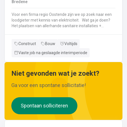
Bredene
wijzigingen aan leidingen aanbrengen.Werken met
ferrometalen zoals gietijzer en staal.
Voor een firma regio Oostende zijn we op zoek naar een
loodgieter met kennis van elektriciteit. Wat ga je doen?
Het plaatsen van allerhande sanitaire installaties +
centrale verwarmingLeggen en aansluiten van leidingen,
buizen,...Plaatsen van verwarmingsketels, radiatoren,
sanitaire toestellenBij Klanten herstellingen gaan
Construct
Bouw
Voltijds
uitvoeren
Vaste job na geslaagde interimperiode
Neem gerust de vacature even door! Indien je nog vragen hebt, k
Niet gevonden wat je zoekt?
Ga voor een spontane sollicitatie!
Spontaan solliciteren