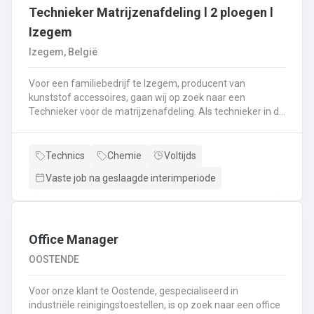
Technieker Matrijzenafdeling l 2 ploegen l
Izegem
Izegem, België
Voor een familiebedrijf te Izegem, producent van
kunststof accessoires, gaan wij op zoek naar een
Technieker voor de matrijzenafdeling. Als technieker in de
productie ben je enerzijds betrokken bij het uitvoeren van
matrijswissels.Anderzijds sta je in voor de opstart van de
productie en stel je de machines correct in.Bovendien
Technics
Chemie
Voltijds
controleer je en valideer je de opstart van nieuwe series,
Vaste job na geslaagde interimperiode
analyseer je fouten en waar nodig neem je corrigerende
maatregelen.Je controleert de conformiteit van de eerste
geproduceerde onderdelen met het oog op het opstarten
van de productie en stuurt bij waar nodig.De controle van
de veiligheidssystemen behoort eveneens tot jouw
Office Manager
takenpakket.Bij dit alles hou je een globaal overzicht van
OOSTENDE
de productie en anticipeer je op veranderingen.
Voor onze klant te Oostende, gespecialiseerd in
industriële reinigingstoestellen, is op zoek naar een office