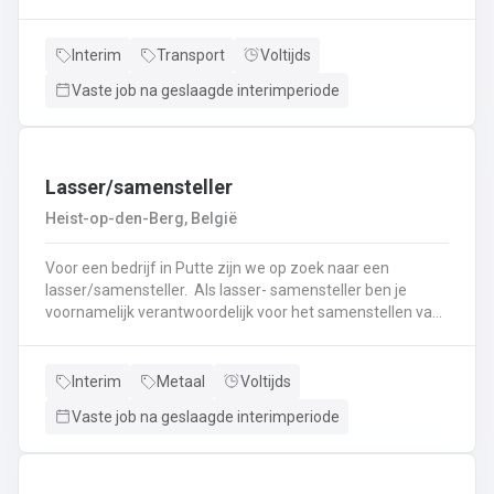
nieuwe uitdaging? Lees dan snel verder! Wat ga je doen?
Veilig en tijdig transporteren van diverse
vloeistoffen.Laden en lossen volgens de voorgeschreven
Interim
Transport
Voltijds
procedures.Controleren van lading en bijbehorende
Vaste job na geslaagde interimperiode
documenten.Naleven van rij- en rusttijden en ADR-
regelgeving.Uitvoeren van eerstelijns onderhoud en
inspectie van de tankwagen.Efficiënte communicatie met
planning en klanten.
Lasser/samensteller
Heist-op-den-Berg, België
Voor een bedrijf in Putte zijn we op zoek naar een
lasser/samensteller. Als lasser- samensteller ben je
voornamelijk verantwoordelijk voor het samenstellen van
staalconstructies en het uitvoeren van
laswerkzaamheden.Je vormt een belangrijke schakel bij
het realiseren van onze projecten.Je werkt samen met
Interim
Metaal
Voltijds
een grote groep enthousiaste collega’s.Je valt onder de
Vaste job na geslaagde interimperiode
dagelijkse leiding van Atelierverantwoordelijke.