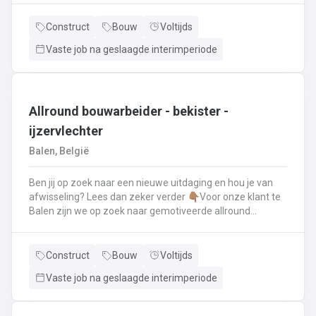
renovatie- en herstellingswerkzaamheden aan een dak.
Wat ga je doen? 👷‍♂️ Nieuwbouw, renovaties en
Construct
Bouw
Voltijds
herstellingswerken van industriële daken.🏡 Hellende
Vaste job na geslaagde interimperiode
daken (pannen, leien,...) én platte daken.🧱 Gevel-, lood-,
zink- en koperwerken.☀️ De installatie van o.a. dakramen,
lichtkoepels, isolatie en zonnepanelen!
Allround bouwarbeider - bekister -
ijzervlechter
Balen, België
Ben jij op zoek naar een nieuwe uitdaging en hou je van
afwisseling? Lees dan zeker verder 👇🏽Voor onze klant te
Balen zijn we op zoek naar gemotiveerde allround
bouwarbeider die thuis is binnen de bouwwereld, specifiek
binnen het bekisten & ijzervlechter 💪🏽 Jouw takenpakket :
🧱 Bewapening maken voor betonconstructies (vloeren,
Construct
Bouw
Voltijds
kolommen, fundering,..) en plaatsenWapeningsstaven op
Vaste job na geslaagde interimperiode
maat maken (knippen en buigen) en
plaatsenOndersteunen bij het bekisten + storten van
beton op de werf...