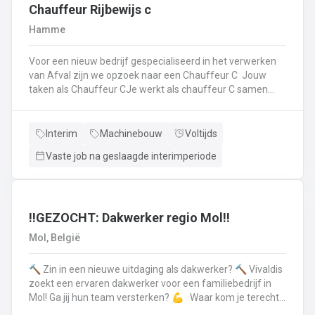
op.Plichtsbewust werken: Je voert brandstofleveringen
Chauffeur Rijbewijs c
steeds veilig en netjes uit.Fit blijven: Je blijft in beweging
Hamme
tijdens je werk – extra fitness is overbodig!Trots op je
truck: Je houdt je eigen Scania of Volvo in topconditie, en
Voor een nieuw bedrijf gespecialiseerd in het verwerken
meldt technische problemen tijdig.Werken aan de beste
van Afval zijn we opzoek naar een Chauffeur C Jouw
versie van jezelf: Elke dag werk je aan jezelf, door continu
taken als Chauffeur CJe werkt als chauffeur C samen
te leren en verbeteren.
met een collega in een team dat de rolcontainers gaat
ledigen bij onze klantenHierbij volg je nauwgezet de
veiligheidsvoorschriften, het verkeersreglement en de
Interim
Machinebouw
Voltijds
technische procedures van de werkmiddelen (beladings-
Vaste job na geslaagde interimperiode
en perssysteem van de ophaalwagen). Veiligheid komt
steeds op de eerste plaats!Je rijdt economisch, defensief
en milieubewustJe registreert en volgt
activiteitengegevens op via de boordcomputerJe reinigt
en voert het basisonderhoud uit aan de voertuigenDit alles
‼️GEZOCHT: Dakwerker regio Mol‼️
doe je met de glimlach en een grote portie enthousiasme
Mol, België
🔨 Zin in een nieuwe uitdaging als dakwerker? 🔨 Vivaldis
zoekt een ervaren dakwerker voor een familiebedrijf in
Mol! Ga jij hun team versterken? 💪 Waar kom je terecht ?
MolEen familiebedrijf gespecialiseerd in nieuwbouw als