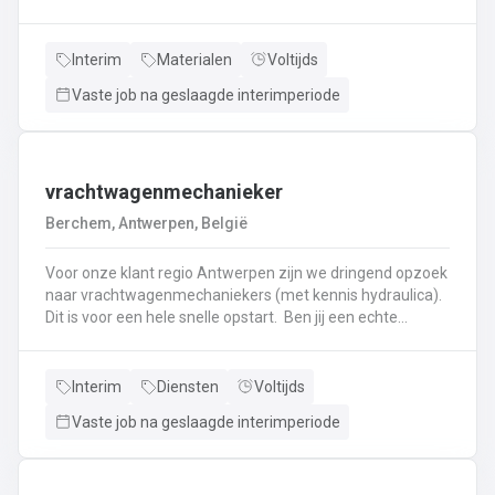
haken, en wapening in de bekisting.Gieten van
beton.Ontkisten van vormen en uitvoeren van de
eindafwerking.Frezen, boren, en zagen in de
Interim
Materialen
Voltijds
producten.Schoonmaken van mallen en zorgen dat ze
Vaste job na geslaagde interimperiode
klaar zijn voor gebruik.Opruimen van de werkplaats en
naleven van veiligheids-, kwaliteits-, en milieuregels.
vrachtwagenmechanieker
Berchem, Antwerpen, België
Voor onze klant regio Antwerpen zijn we dringend opzoek
naar vrachtwagenmechaniekers (met kennis hydraulica).
Dit is voor een hele snelle opstart. Ben jij een echte
specialist in techniek van vrachtwagens? Ben
je gepassioneerd door vrachtwagens en hun mechaniek?
Dan ben jij de persoon die wij zoeken!
Interim
Diensten
Voltijds
Vaste job na geslaagde interimperiode