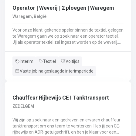
Operator | Weverij | 2 ploegen | Waregem
Waregem, België
Voor onze klant, gekende speler binnen de textiel, gelegen
te Waregem gaan we op zoek naar een operator textiel.
Jij als operator textiel zal ingezet worden op de weverij.
Je bent verantwoordelijk voor het maken van de bomen
voor de weverij;Je assembleert de voorbomen tot een
weefboom;Het herstellen van draadbreuken en draden;Je
Interim
Textiel
Voltijds
verzorgt het intellen in
Vaste job na geslaagde interimperiode
rietenJe kiest op lange termijn voor een job in een 2-
ploegenstelsel.⏰ (vroege ploeg: 5u – 13u15 / late ploeg:
13u15 – 21u30) Stuur jouw cv en motivatie via onze site
⬇️ of bel ons op 09 381 91 95!
Chauffeur Rijbewijs CE I Tanktransport
ZEDELGEM
Wij zijn op zoek naar een gedreven en ervaren chauffeur
tanktransport om ons team te versterken. Heb jij een CE-
rijbewijs en ADR-getuigschrift, en ben je klaar voor een