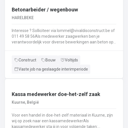
Interesse ? Solliciteer via lommel@ vivaldisconstruct.be of 011 4
Betonarbeider / wegenbouw
HARELBEKE
Interesse ? Solliciteer via lommel@vivaldisconstruct.be of
011 49 58 56Als medewerker zaagwerken ben je
verantwoordelijk voor diverse bewerkingen aan beton op
verschillende locaties doorheen België.Wat behoort er tot
jouw takenpakekt?Uitvoeren van zaag- en
boorwerk.Aanbrengen van voegvullingen.Schuren en
Construct
Bouw
Voltijds
polijsten van beton.Correct en veilig bedienen van
Vaste job na geslaagde interimperiode
machines.Diamantzagen en -boren...
Kassa medewerker doe-het-zelf zaak
Kuurne, België
Voor een handel in doe-het-zelf materiaal in Kuurne, zijn
wij op zoek naar een kassamedewerkerAls
kassamedewerker sta jij in voor volgende taken: