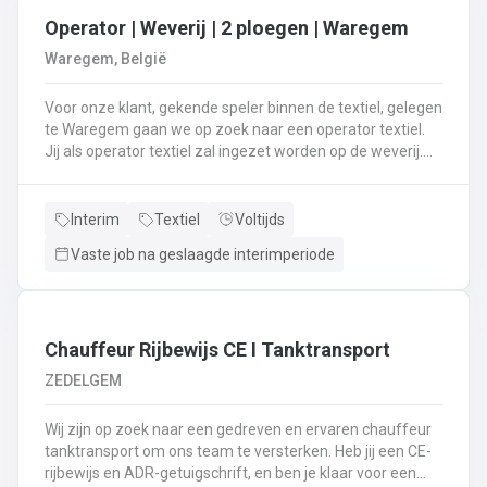
Operator | Weverij | 2 ploegen | Waregem
Waregem, België
Voor onze klant, gekende speler binnen de textiel, gelegen
te Waregem gaan we op zoek naar een operator textiel.
Jij als operator textiel zal ingezet worden op de weverij.
Je bent verantwoordelijk voor het maken van de bomen
voor de weverij;Je assembleert de voorbomen tot een
weefboom;Het herstellen van draadbreuken en draden;Je
Interim
Textiel
Voltijds
verzorgt het intellen in
Vaste job na geslaagde interimperiode
rietenJe kiest op lange termijn voor een job in een 2-
ploegenstelsel.⏰ (vroege ploeg: 5u – 13u15 / late ploeg:
13u15 – 21u30) Stuur jouw cv en motivatie via onze site
⬇️ of bel ons op 09 381 91 95!
Chauffeur Rijbewijs CE I Tanktransport
ZEDELGEM
Wij zijn op zoek naar een gedreven en ervaren chauffeur
tanktransport om ons team te versterken. Heb jij een CE-
rijbewijs en ADR-getuigschrift, en ben je klaar voor een