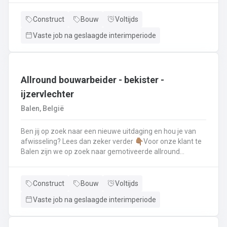
renovatie- en herstellingswerkzaamheden aan een dak.
Wat ga je doen? 👷‍♂️ Nieuwbouw, renovaties en
Construct
Bouw
Voltijds
herstellingswerken van industriële daken.🏡 Hellende
Vaste job na geslaagde interimperiode
daken (pannen, leien,...) én platte daken.🧱 Gevel-, lood-,
zink- en koperwerken.☀️ De installatie van o.a. dakramen,
lichtkoepels, isolatie en zonnepanelen!
Allround bouwarbeider - bekister -
ijzervlechter
Balen, België
Ben jij op zoek naar een nieuwe uitdaging en hou je van
afwisseling? Lees dan zeker verder 👇🏽Voor onze klant te
Balen zijn we op zoek naar gemotiveerde allround
bouwarbeider die thuis is binnen de bouwwereld, specifiek
binnen het bekisten & ijzervlechter 💪🏽 Jouw takenpakket :
🧱 Bewapening maken voor betonconstructies (vloeren,
Construct
Bouw
Voltijds
kolommen, fundering,..) en plaatsenWapeningsstaven op
Vaste job na geslaagde interimperiode
maat maken (knippen en buigen) en
plaatsenOndersteunen bij het bekisten + storten van
beton op de werf...