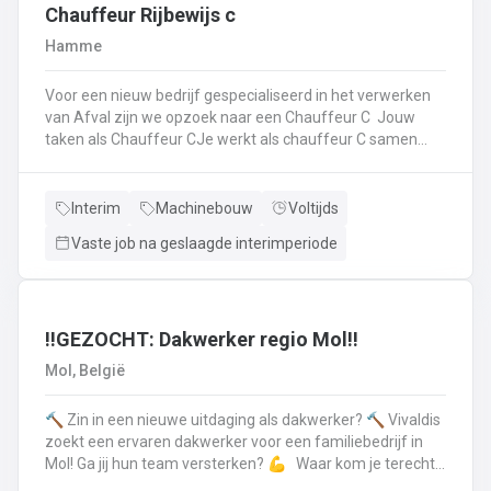
op.Plichtsbewust werken: Je voert brandstofleveringen
Chauffeur Rijbewijs c
steeds veilig en netjes uit.Fit blijven: Je blijft in beweging
Hamme
tijdens je werk – extra fitness is overbodig!Trots op je
truck: Je houdt je eigen Scania of Volvo in topconditie, en
Voor een nieuw bedrijf gespecialiseerd in het verwerken
meldt technische problemen tijdig.Werken aan de beste
van Afval zijn we opzoek naar een Chauffeur C Jouw
versie van jezelf: Elke dag werk je aan jezelf, door continu
taken als Chauffeur CJe werkt als chauffeur C samen
te leren en verbeteren.
met een collega in een team dat de rolcontainers gaat
ledigen bij onze klantenHierbij volg je nauwgezet de
veiligheidsvoorschriften, het verkeersreglement en de
Interim
Machinebouw
Voltijds
technische procedures van de werkmiddelen (beladings-
Vaste job na geslaagde interimperiode
en perssysteem van de ophaalwagen). Veiligheid komt
steeds op de eerste plaats!Je rijdt economisch, defensief
en milieubewustJe registreert en volgt
activiteitengegevens op via de boordcomputerJe reinigt
en voert het basisonderhoud uit aan de voertuigenDit alles
‼️GEZOCHT: Dakwerker regio Mol‼️
doe je met de glimlach en een grote portie enthousiasme
Mol, België
🔨 Zin in een nieuwe uitdaging als dakwerker? 🔨 Vivaldis
zoekt een ervaren dakwerker voor een familiebedrijf in
Mol! Ga jij hun team versterken? 💪 Waar kom je terecht ?
MolEen familiebedrijf gespecialiseerd in nieuwbouw als