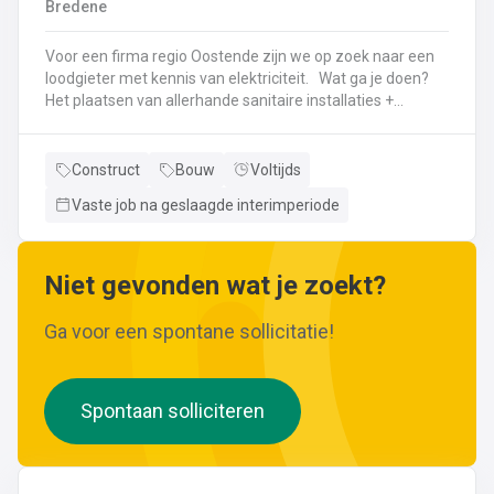
Bredene
wijzigingen aan leidingen aanbrengen.Werken met
ferrometalen zoals gietijzer en staal.
Voor een firma regio Oostende zijn we op zoek naar een
loodgieter met kennis van elektriciteit. Wat ga je doen?
Het plaatsen van allerhande sanitaire installaties +
centrale verwarmingLeggen en aansluiten van leidingen,
buizen,...Plaatsen van verwarmingsketels, radiatoren,
sanitaire toestellenBij Klanten herstellingen gaan
Construct
Bouw
Voltijds
uitvoeren
Vaste job na geslaagde interimperiode
Neem gerust de vacature even door! Indien je nog vragen hebt, k
Niet gevonden wat je zoekt?
Ga voor een spontane sollicitatie!
Spontaan solliciteren