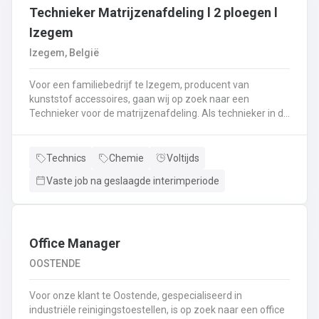
Technieker Matrijzenafdeling l 2 ploegen l
Izegem
Izegem, België
Voor een familiebedrijf te Izegem, producent van
kunststof accessoires, gaan wij op zoek naar een
Technieker voor de matrijzenafdeling. Als technieker in de
productie ben je enerzijds betrokken bij het uitvoeren van
matrijswissels.Anderzijds sta je in voor de opstart van de
productie en stel je de machines correct in.Bovendien
Technics
Chemie
Voltijds
controleer je en valideer je de opstart van nieuwe series,
Vaste job na geslaagde interimperiode
analyseer je fouten en waar nodig neem je corrigerende
maatregelen.Je controleert de conformiteit van de eerste
geproduceerde onderdelen met het oog op het opstarten
van de productie en stuurt bij waar nodig.De controle van
de veiligheidssystemen behoort eveneens tot jouw
Office Manager
takenpakket.Bij dit alles hou je een globaal overzicht van
OOSTENDE
de productie en anticipeer je op veranderingen.
Voor onze klant te Oostende, gespecialiseerd in
industriële reinigingstoestellen, is op zoek naar een office