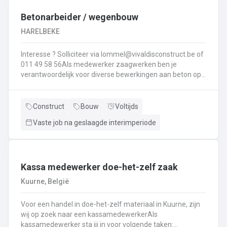
Interesse ? Solliciteer via lommel@ vivaldisconstruct.be of 011 4
Betonarbeider / wegenbouw
HARELBEKE
Interesse ? Solliciteer via lommel@vivaldisconstruct.be of
011 49 58 56Als medewerker zaagwerken ben je
verantwoordelijk voor diverse bewerkingen aan beton op
verschillende locaties doorheen België.Wat behoort er tot
jouw takenpakekt?Uitvoeren van zaag- en
boorwerk.Aanbrengen van voegvullingen.Schuren en
Construct
Bouw
Voltijds
polijsten van beton.Correct en veilig bedienen van
Vaste job na geslaagde interimperiode
machines.Diamantzagen en -boren...
Kassa medewerker doe-het-zelf zaak
Kuurne, België
Voor een handel in doe-het-zelf materiaal in Kuurne, zijn
wij op zoek naar een kassamedewerkerAls
kassamedewerker sta jij in voor volgende taken: