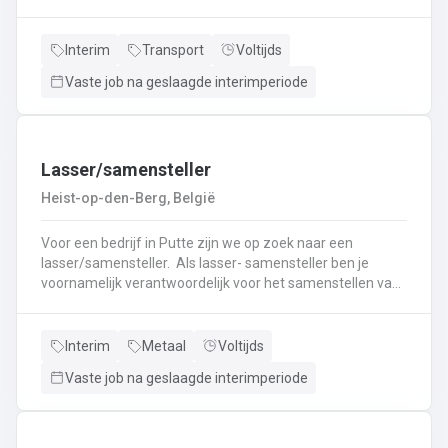
nieuwe uitdaging? Lees dan snel verder! Wat ga je doen?
Veilig en tijdig transporteren van diverse
vloeistoffen.Laden en lossen volgens de voorgeschreven
Interim
Transport
Voltijds
procedures.Controleren van lading en bijbehorende
Vaste job na geslaagde interimperiode
documenten.Naleven van rij- en rusttijden en ADR-
regelgeving.Uitvoeren van eerstelijns onderhoud en
inspectie van de tankwagen.Efficiënte communicatie met
planning en klanten.
Lasser/samensteller
Heist-op-den-Berg, België
Voor een bedrijf in Putte zijn we op zoek naar een
lasser/samensteller. Als lasser- samensteller ben je
voornamelijk verantwoordelijk voor het samenstellen van
staalconstructies en het uitvoeren van
laswerkzaamheden.Je vormt een belangrijke schakel bij
het realiseren van onze projecten.Je werkt samen met
Interim
Metaal
Voltijds
een grote groep enthousiaste collega’s.Je valt onder de
Vaste job na geslaagde interimperiode
dagelijkse leiding van Atelierverantwoordelijke.