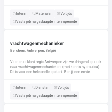
haken, en wapening in de bekisting.Gieten van
beton.Ontkisten van vormen en uitvoeren van de
eindafwerking.Frezen, boren, en zagen in de
Interim
Materialen
Voltijds
producten.Schoonmaken van mallen en zorgen dat ze
Vaste job na geslaagde interimperiode
klaar zijn voor gebruik.Opruimen van de werkplaats en
naleven van veiligheids-, kwaliteits-, en milieuregels.
vrachtwagenmechanieker
Berchem, Antwerpen, België
Voor onze klant regio Antwerpen zijn we dringend opzoek
naar vrachtwagenmechaniekers (met kennis hydraulica).
Dit is voor een hele snelle opstart. Ben jij een echte
specialist in techniek van vrachtwagens? Ben
je gepassioneerd door vrachtwagens en hun mechaniek?
Dan ben jij de persoon die wij zoeken!
Interim
Diensten
Voltijds
Vaste job na geslaagde interimperiode