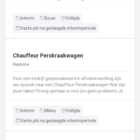
Kassawerk - klantenbedieningAanvullen van rekken, klein
materiaal (licht fysiek werk)Optimale klantenserviceLicht
administratief werk - op termijn: input van klantenorders,
Interim
Bouw
Voltijds
herstellingen etc. + opvolgen Instaan voor de verfmenging
Vaste job na geslaagde interimperiode
- op termijn
Chauffeur Perskraakwagen
Hamme
Voor een bedrijf gespecialiseerd in afvalverwerking zijn
we opzoek naar een Chauffeur Perskraakwagen Wat zijn
jouw taken?Vroeg opstaan is voor jou geen probleem.Je
rijd met een perskraakwagenAfvalophalingVertrekplaats
Waasland
Interim
Milieu
Voltijds
Vaste job na geslaagde interimperiode