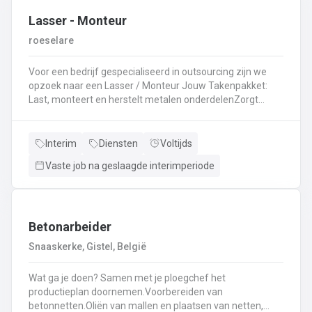
Lasser - Monteur
roeselare
Voor een bedrijf gespecialiseerd in outsourcing zijn we
opzoek naar een Lasser / Monteur Jouw Takenpakket:
Last, monteert en herstelt metalen onderdelenZorgt
ervoor dat alle onderdelen piekfijn en veilig in elkaar
zittenLeest technische plannen en tekeningen met
gemakBepaalt en past de juiste lastechniek toe
Interim
Diensten
Voltijds
(MIG/MAG, TIG, MMA)Werkt nauwkeurig en
Vaste job na geslaagde interimperiode
kwaliteitsgericht volgens veiligheidsvoorschriftenDraagt
bij aan een stevige en duurzame basis voor elk project
Betonarbeider
Snaaskerke, Gistel, België
Wat ga je doen? Samen met je ploegchef het
productieplan doornemen.Voorbereiden van
betonnetten.Oliën van mallen en plaatsen van netten,