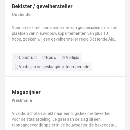
Bekister / gevelhersteller
Oostende
Voor onze klant, een aannemer van gespecialiseerd in het
plaatsen van nieuwbouwappartementen van plus 10
hoog, zoeken wij een gevelhersteller regio Oostende.Als
gevelhersteller, betonarbeider, bekister wordt je
tewerkgesteld in kleine ploegen van een 3 à 5-tal
collegas. Je zal voornamelijk ingezet worden voor:
Construct
Bouw
Voltijds
Reinigen renoveren en beschermen van industriële
Vaste job na geslaagde interimperiode
gevel;Opnieuw voegen van bakstenen;Renovatie van
gevelbekleding;Gebruik maken van deze technieken: crepi
bepleistering steenstrips hout bakstenen;Verwijderen van
slechte beton herbehandelen van de aangetaste
wapening en voorzien van een beschermlaag;Herstellen
Magazijnier
van beton met hoogwaardige reparatiemortel. Beton is je
Westmalle
2de natuur en heeft weinig geheimen voor jou. Je weet de
vrijheid in de bouwsector te waarderen en weet van
Vivaldis Schoten zoekt naar een logistiek medewerker
aanpakken. Dan is dit zeker de job voor jou!
voor de staalafdeling. Je gaat aan de slag bij een
toonaangevende speler in de bouwsector die bekendstaat