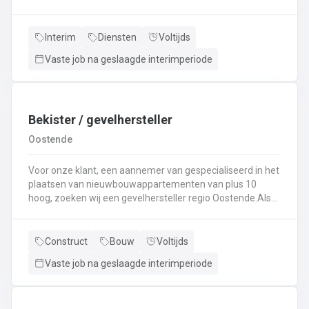
specialist in techniek van vrachtwagens? Ben
je gepassioneerd door vrachtwagens en hun mechaniek?
Dan ben jij de persoon die wij zoeken!
Interim
Diensten
Voltijds
Vaste job na geslaagde interimperiode
Bekister / gevelhersteller
Oostende
Voor onze klant, een aannemer van gespecialiseerd in het
plaatsen van nieuwbouwappartementen van plus 10
hoog, zoeken wij een gevelhersteller regio Oostende.Als
gevelhersteller, betonarbeider, bekister wordt je
tewerkgesteld in kleine ploegen van een 3 à 5-tal
collegas. Je zal voornamelijk ingezet worden voor:
Construct
Bouw
Voltijds
Reinigen renoveren en beschermen van industriële
Vaste job na geslaagde interimperiode
gevel;Opnieuw voegen van bakstenen;Renovatie van
gevelbekleding;Gebruik maken van deze technieken: crepi
bepleistering steenstrips hout bakstenen;Verwijderen van
slechte beton herbehandelen van de aangetaste