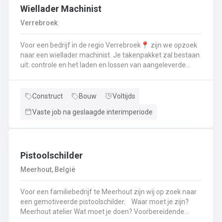
Wiellader Machinist
Verrebroek
Voor een bedrijf in de regio Verrebroek📍 zijn we opzoek
naar een wiellader machinist. Je takenpakket zal bestaan
uit: controle en het laden en lossen van aangeleverde
afvalstromenJij zorgt ervoor dat alle chauffeurs de juiste
instructies krijgen voor een efficiënte en veilige uitvoering
van hun taken.Je bedient de mengcentrale en verwerkt
Construct
Bouw
Voltijds
granulaten tot gecementeerde producten.Jij steekt je
Vaste job na geslaagde interimperiode
handen uit de mouwen om het terrein proper en
overzichtelijk te houden.Je behandelt al de machines met
zorg om hun levensduur te maximaliseren. Heb je
interesse of zit je nog met ragen laat dan zeker iets
weten of stuur je CV eens door. 052 41 11 82📞 of mail
Pistoolschilder
naar dendermonde@vivaldisconstruct.be📧
Meerhout, België
Voor een familiebedrijf te Meerhout zijn wij op zoek naar
een gemotiveerde pistoolschilder. Waar moet je zijn?
Meerhout atelier Wat moet je doen? Voorbereidende
werk: schuren, afplakken,lakwerk en grondlagenLakken