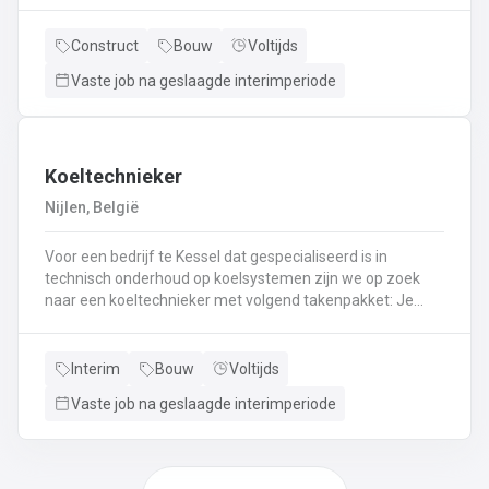
en aflakken van diverse meubelsKwaliteitscontrole
uitvoeren
Construct
Bouw
Voltijds
Vaste job na geslaagde interimperiode
Koeltechnieker
Nijlen, België
Voor een bedrijf te Kessel dat gespecialiseerd is in
technisch onderhoud op koelsystemen zijn we op zoek
naar een koeltechnieker met volgend takenpakket: Je
staat er voor in om montage, depannage en onderhoud
uit te voeren bij koel- en ventilatiesystemen bij andere
bedrijven.Je gaat koelsystemen plaatsen bij
Interim
Bouw
Voltijds
particulieren.Je gaat mee om brandblusapparaten te
Vaste job na geslaagde interimperiode
keuren.