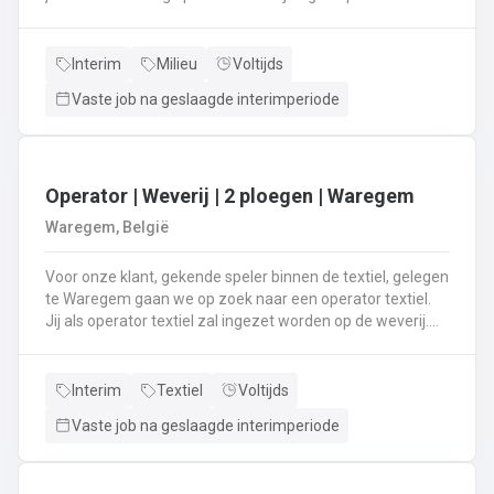
rijd met een perskraakwagenAfvalophalingVertrekplaats
Waasland
Interim
Milieu
Voltijds
Vaste job na geslaagde interimperiode
Operator | Weverij | 2 ploegen | Waregem
Waregem, België
Voor onze klant, gekende speler binnen de textiel, gelegen
te Waregem gaan we op zoek naar een operator textiel.
Jij als operator textiel zal ingezet worden op de weverij.
Je bent verantwoordelijk voor het maken van de bomen
voor de weverij;Je assembleert de voorbomen tot een
weefboom;Het herstellen van draadbreuken en draden;Je
Interim
Textiel
Voltijds
verzorgt het intellen in
Vaste job na geslaagde interimperiode
rietenJe kiest op lange termijn voor een job in een 2-
ploegenstelsel.⏰ (vroege ploeg: 5u – 13u15 / late ploeg:
13u15 – 21u30) Stuur jouw cv en motivatie via onze site