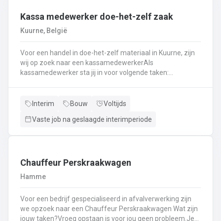
Kassa medewerker doe-het-zelf zaak
Kuurne, België
Voor een handel in doe-het-zelf materiaal in Kuurne, zijn
wij op zoek naar een kassamedewerkerAls
kassamedewerker sta jij in voor volgende taken:
Kassawerk - klantenbedieningAanvullen van rekken, klein
materiaal (licht fysiek werk)Optimale klantenserviceLicht
administratief werk - op termijn: input van klantenorders,
Interim
Bouw
Voltijds
herstellingen etc. + opvolgen Instaan voor de verfmenging
Vaste job na geslaagde interimperiode
- op termijn
Chauffeur Perskraakwagen
Hamme
Voor een bedrijf gespecialiseerd in afvalverwerking zijn
we opzoek naar een Chauffeur Perskraakwagen Wat zijn
jouw taken?Vroeg opstaan is voor jou geen probleem.Je