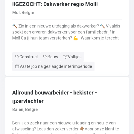
en voert het basisonderhoud uit aan de voertuigenDit alles
‼️GEZOCHT: Dakwerker regio Mol‼️
doe je met de glimlach en een grote portie enthousiasme
Mol, België
🔨 Zin in een nieuwe uitdaging als dakwerker? 🔨 Vivaldis
zoekt een ervaren dakwerker voor een familiebedrijf in
Mol! Ga jij hun team versterken? 💪 Waar kom je terecht ?
MolEen familiebedrijf gespecialiseerd in nieuwbouw als
renovatie- en herstellingswerkzaamheden aan een dak.
Wat ga je doen? 👷‍♂️ Nieuwbouw, renovaties en
Construct
Bouw
Voltijds
herstellingswerken van industriële daken.🏡 Hellende
Vaste job na geslaagde interimperiode
daken (pannen, leien,...) én platte daken.🧱 Gevel-, lood-,
zink- en koperwerken.☀️ De installatie van o.a. dakramen,
lichtkoepels, isolatie en zonnepanelen!
Allround bouwarbeider - bekister -
ijzervlechter
Balen, België
Ben jij op zoek naar een nieuwe uitdaging en hou je van
afwisseling? Lees dan zeker verder 👇🏽Voor onze klant te