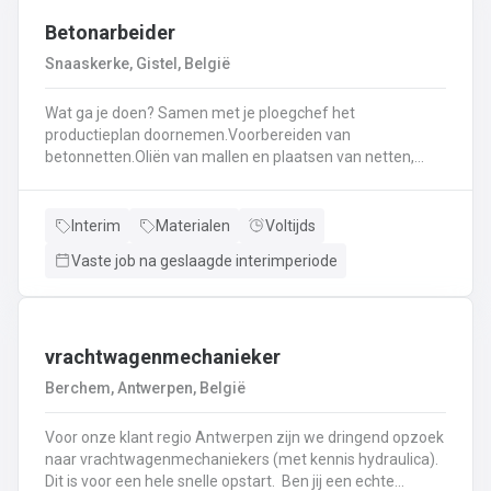
Betonarbeider
Snaaskerke, Gistel, België
Wat ga je doen? Samen met je ploegchef het
productieplan doornemen.Voorbereiden van
betonnetten.Oliën van mallen en plaatsen van netten,
haken, en wapening in de bekisting.Gieten van
beton.Ontkisten van vormen en uitvoeren van de
eindafwerking.Frezen, boren, en zagen in de
Interim
Materialen
Voltijds
producten.Schoonmaken van mallen en zorgen dat ze
Vaste job na geslaagde interimperiode
klaar zijn voor gebruik.Opruimen van de werkplaats en
naleven van veiligheids-, kwaliteits-, en milieuregels.
vrachtwagenmechanieker
Berchem, Antwerpen, België
Voor onze klant regio Antwerpen zijn we dringend opzoek
naar vrachtwagenmechaniekers (met kennis hydraulica).
Dit is voor een hele snelle opstart. Ben jij een echte