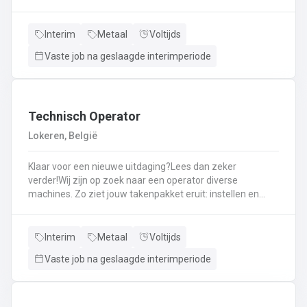
staalconstructies en het uitvoeren van
laswerkzaamheden.Je vormt een belangrijke schakel bij
het realiseren van onze projecten.Je werkt samen met
Interim
Metaal
Voltijds
een grote groep enthousiaste collega’s.Je valt onder de
Vaste job na geslaagde interimperiode
dagelijkse leiding van Atelierverantwoordelijke.
Technisch Operator
Lokeren, België
Klaar voor een nieuwe uitdaging?Lees dan zeker
verder!Wij zijn op zoek naar een operator diverse
machines. Zo ziet jouw takenpakket eruit: instellen en
bedienen van diverse machines. Eindzaagmachine:
automatische zaagmachine waar profielen op maat
gezaagd worden. Rekbank: profielen zijn gekoeld en
Interim
Metaal
Voltijds
worden hierop recht getrokken. Pers: de aluminium
Vaste job na geslaagde interimperiode
grondstof wordt door een matrijs vervormd tot profiel.