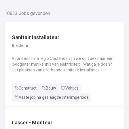
10833
Jobs gevonden
Sanitair installateur
Bredene
Voor een firma regio Oostende zijn we op zoek naar een
loodgieter met kennis van elektriciteit. Wat ga je doen?
Het plaatsen van allerhande sanitaire installaties +
centrale verwarmingLeggen en aansluiten van leidingen,
buizen,...Plaatsen van verwarmingsketels, radiatoren,
sanitaire toestellenBij Klanten herstellingen gaan
Construct
Bouw
Voltijds
uitvoeren
Vaste job na geslaagde interimperiode
Neem gerust de vacature even door! Indien je nog vragen hebt, k
Lasser - Monteur