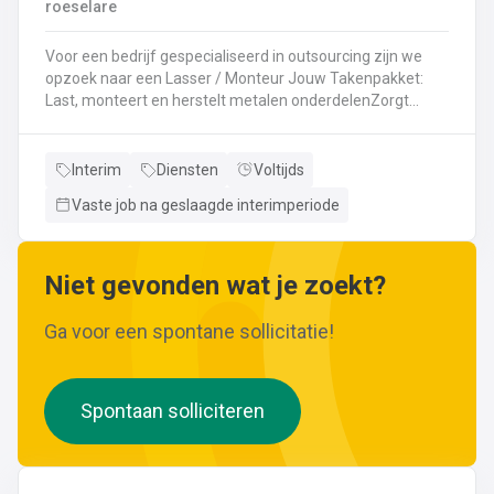
roeselare
Voor een bedrijf gespecialiseerd in outsourcing zijn we
opzoek naar een Lasser / Monteur Jouw Takenpakket:
Last, monteert en herstelt metalen onderdelenZorgt
ervoor dat alle onderdelen piekfijn en veilig in elkaar
zittenLeest technische plannen en tekeningen met
gemakBepaalt en past de juiste lastechniek toe
Interim
Diensten
Voltijds
(MIG/MAG, TIG, MMA)Werkt nauwkeurig en
Vaste job na geslaagde interimperiode
kwaliteitsgericht volgens veiligheidsvoorschriftenDraagt
bij aan een stevige en duurzame basis voor elk project
Niet gevonden wat je zoekt?
Ga voor een spontane sollicitatie!
Spontaan solliciteren