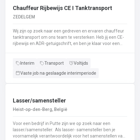
⬇️ of bel ons op 09 381 91 95!
Chauffeur Rijbewijs CE I Tanktransport
ZEDELGEM
Wij zijn op zoek naar een gedreven en ervaren chauffeur
tanktransport om ons team te versterken. Heb jij een CE-
rijbewijs en ADR-getuigschrift, en ben je klaar voor een
nieuwe uitdaging? Lees dan snel verder! Wat ga je doen?
Veilig en tijdig transporteren van diverse
vloeistoffen.Laden en lossen volgens de voorgeschreven
Interim
Transport
Voltijds
procedures.Controleren van lading en bijbehorende
Vaste job na geslaagde interimperiode
documenten.Naleven van rij- en rusttijden en ADR-
regelgeving.Uitvoeren van eerstelijns onderhoud en
inspectie van de tankwagen.Efficiënte communicatie met
planning en klanten.
Lasser/samensteller
Heist-op-den-Berg, België
Voor een bedrijf in Putte zijn we op zoek naar een
lasser/samensteller. Als lasser- samensteller ben je
voornamelijk verantwoordelijk voor het samenstellen van