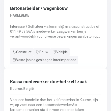
Interesse ? Solliciteer via lommel@ vivaldisconstruct.be of 011 4
Betonarbeider / wegenbouw
HARELBEKE
Interesse ? Solliciteer via lommel@vivaldisconstruct.be of
011 49 58 56Als medewerker zaagwerken ben je
verantwoordelijk voor diverse bewerkingen aan beton op
verschillende locaties doorheen België.Wat behoort er tot
jouw takenpakekt?Uitvoeren van zaag- en
boorwerk.Aanbrengen van voegvullingen.Schuren en
Construct
Bouw
Voltijds
polijsten van beton.Correct en veilig bedienen van
Vaste job na geslaagde interimperiode
machines.Diamantzagen en -boren...
Kassa medewerker doe-het-zelf zaak
Kuurne, België
Voor een handel in doe-het-zelf materiaal in Kuurne, zijn
wij op zoek naar een kassamedewerkerAls
kassamedewerker sta jij in voor volgende taken: