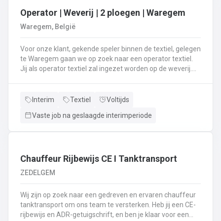
Operator | Weverij | 2 ploegen | Waregem
Waregem, België
Voor onze klant, gekende speler binnen de textiel, gelegen
te Waregem gaan we op zoek naar een operator textiel.
Jij als operator textiel zal ingezet worden op de weverij.
Je bent verantwoordelijk voor het maken van de bomen
voor de weverij;Je assembleert de voorbomen tot een
weefboom;Het herstellen van draadbreuken en draden;Je
Interim
Textiel
Voltijds
verzorgt het intellen in
Vaste job na geslaagde interimperiode
rietenJe kiest op lange termijn voor een job in een 2-
ploegenstelsel.⏰ (vroege ploeg: 5u – 13u15 / late ploeg:
13u15 – 21u30) Stuur jouw cv en motivatie via onze site
⬇️ of bel ons op 09 381 91 95!
Chauffeur Rijbewijs CE I Tanktransport
ZEDELGEM
Wij zijn op zoek naar een gedreven en ervaren chauffeur
tanktransport om ons team te versterken. Heb jij een CE-
rijbewijs en ADR-getuigschrift, en ben je klaar voor een