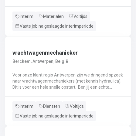
haken, en wapening in de bekisting.Gieten van
beton.Ontkisten van vormen en uitvoeren van de
eindafwerking.Frezen, boren, en zagen in de
Interim
Materialen
Voltijds
producten.Schoonmaken van mallen en zorgen dat ze
Vaste job na geslaagde interimperiode
klaar zijn voor gebruik.Opruimen van de werkplaats en
naleven van veiligheids-, kwaliteits-, en milieuregels.
vrachtwagenmechanieker
Berchem, Antwerpen, België
Voor onze klant regio Antwerpen zijn we dringend opzoek
naar vrachtwagenmechaniekers (met kennis hydraulica).
Dit is voor een hele snelle opstart. Ben jij een echte
specialist in techniek van vrachtwagens? Ben
je gepassioneerd door vrachtwagens en hun mechaniek?
Dan ben jij de persoon die wij zoeken!
Interim
Diensten
Voltijds
Vaste job na geslaagde interimperiode