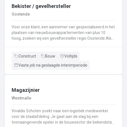
Bekister / gevelhersteller
Oostende
Voor onze klant, een aannemer van gespecialiseerd in het
plaatsen van nieuwbouwappartementen van plus 10
hoog, zoeken wij een gevelhersteller regio Oostende.Als
gevelhersteller, betonarbeider, bekister wordt je
tewerkgesteld in kleine ploegen van een 3 à 5-tal
collegas. Je zal voornamelijk ingezet worden voor:
Construct
Bouw
Voltijds
Reinigen renoveren en beschermen van industriële
Vaste job na geslaagde interimperiode
gevel;Opnieuw voegen van bakstenen;Renovatie van
gevelbekleding;Gebruik maken van deze technieken: crepi
bepleistering steenstrips hout bakstenen;Verwijderen van
slechte beton herbehandelen van de aangetaste
wapening en voorzien van een beschermlaag;Herstellen
Magazijnier
van beton met hoogwaardige reparatiemortel. Beton is je
Westmalle
2de natuur en heeft weinig geheimen voor jou. Je weet de
vrijheid in de bouwsector te waarderen en weet van
Vivaldis Schoten zoekt naar een logistiek medewerker
aanpakken. Dan is dit zeker de job voor jou!
voor de staalafdeling. Je gaat aan de slag bij een
toonaangevende speler in de bouwsector die bekendstaat