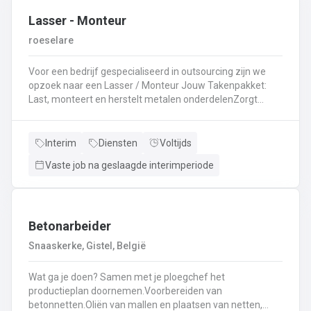
Lasser - Monteur
roeselare
Voor een bedrijf gespecialiseerd in outsourcing zijn we
opzoek naar een Lasser / Monteur Jouw Takenpakket:
Last, monteert en herstelt metalen onderdelenZorgt
ervoor dat alle onderdelen piekfijn en veilig in elkaar
zittenLeest technische plannen en tekeningen met
gemakBepaalt en past de juiste lastechniek toe
Interim
Diensten
Voltijds
(MIG/MAG, TIG, MMA)Werkt nauwkeurig en
Vaste job na geslaagde interimperiode
kwaliteitsgericht volgens veiligheidsvoorschriftenDraagt
bij aan een stevige en duurzame basis voor elk project
Betonarbeider
Snaaskerke, Gistel, België
Wat ga je doen? Samen met je ploegchef het
productieplan doornemen.Voorbereiden van
betonnetten.Oliën van mallen en plaatsen van netten,