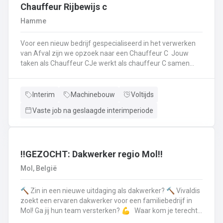
op.Plichtsbewust werken: Je voert brandstofleveringen
Chauffeur Rijbewijs c
steeds veilig en netjes uit.Fit blijven: Je blijft in beweging
Hamme
tijdens je werk – extra fitness is overbodig!Trots op je
truck: Je houdt je eigen Scania of Volvo in topconditie, en
Voor een nieuw bedrijf gespecialiseerd in het verwerken
meldt technische problemen tijdig.Werken aan de beste
van Afval zijn we opzoek naar een Chauffeur C Jouw
versie van jezelf: Elke dag werk je aan jezelf, door continu
taken als Chauffeur CJe werkt als chauffeur C samen
te leren en verbeteren.
met een collega in een team dat de rolcontainers gaat
ledigen bij onze klantenHierbij volg je nauwgezet de
veiligheidsvoorschriften, het verkeersreglement en de
Interim
Machinebouw
Voltijds
technische procedures van de werkmiddelen (beladings-
Vaste job na geslaagde interimperiode
en perssysteem van de ophaalwagen). Veiligheid komt
steeds op de eerste plaats!Je rijdt economisch, defensief
en milieubewustJe registreert en volgt
activiteitengegevens op via de boordcomputerJe reinigt
en voert het basisonderhoud uit aan de voertuigenDit alles
‼️GEZOCHT: Dakwerker regio Mol‼️
doe je met de glimlach en een grote portie enthousiasme
Mol, België
🔨 Zin in een nieuwe uitdaging als dakwerker? 🔨 Vivaldis
zoekt een ervaren dakwerker voor een familiebedrijf in
Mol! Ga jij hun team versterken? 💪 Waar kom je terecht ?
MolEen familiebedrijf gespecialiseerd in nieuwbouw als