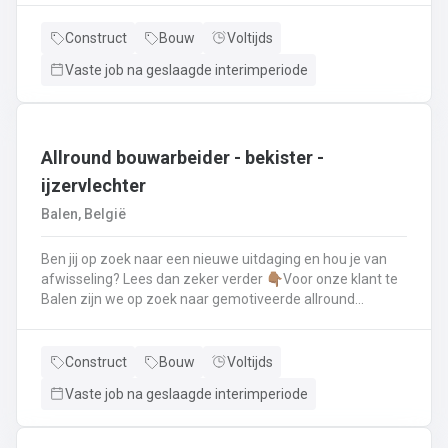
renovatie- en herstellingswerkzaamheden aan een dak.
Wat ga je doen? 👷‍♂️ Nieuwbouw, renovaties en
Construct
Bouw
Voltijds
herstellingswerken van industriële daken.🏡 Hellende
Vaste job na geslaagde interimperiode
daken (pannen, leien,...) én platte daken.🧱 Gevel-, lood-,
zink- en koperwerken.☀️ De installatie van o.a. dakramen,
lichtkoepels, isolatie en zonnepanelen!
Allround bouwarbeider - bekister -
ijzervlechter
Balen, België
Ben jij op zoek naar een nieuwe uitdaging en hou je van
afwisseling? Lees dan zeker verder 👇🏽Voor onze klant te
Balen zijn we op zoek naar gemotiveerde allround
bouwarbeider die thuis is binnen de bouwwereld, specifiek
binnen het bekisten & ijzervlechter 💪🏽 Jouw takenpakket :
🧱 Bewapening maken voor betonconstructies (vloeren,
Construct
Bouw
Voltijds
kolommen, fundering,..) en plaatsenWapeningsstaven op
Vaste job na geslaagde interimperiode
maat maken (knippen en buigen) en
plaatsenOndersteunen bij het bekisten + storten van
beton op de werf...