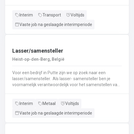
nieuwe uitdaging? Lees dan snel verder! Wat ga je doen?
Veilig en tijdig transporteren van diverse
vloeistoffen.Laden en lossen volgens de voorgeschreven
Interim
Transport
Voltijds
procedures.Controleren van lading en bijbehorende
Vaste job na geslaagde interimperiode
documenten.Naleven van rij- en rusttijden en ADR-
regelgeving.Uitvoeren van eerstelijns onderhoud en
inspectie van de tankwagen.Efficiënte communicatie met
planning en klanten.
Lasser/samensteller
Heist-op-den-Berg, België
Voor een bedrijf in Putte zijn we op zoek naar een
lasser/samensteller. Als lasser- samensteller ben je
voornamelijk verantwoordelijk voor het samenstellen van
staalconstructies en het uitvoeren van
laswerkzaamheden.Je vormt een belangrijke schakel bij
het realiseren van onze projecten.Je werkt samen met
Interim
Metaal
Voltijds
een grote groep enthousiaste collega’s.Je valt onder de
Vaste job na geslaagde interimperiode
dagelijkse leiding van Atelierverantwoordelijke.