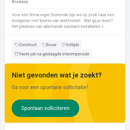
Bredene
wijzigingen aan leidingen aanbrengen.Werken met
ferrometalen zoals gietijzer en staal.
Voor een firma regio Oostende zijn we op zoek naar een
loodgieter met kennis van elektriciteit. Wat ga je doen?
Het plaatsen van allerhande sanitaire installaties +
centrale verwarmingLeggen en aansluiten van leidingen,
buizen,...Plaatsen van verwarmingsketels, radiatoren,
sanitaire toestellenBij Klanten herstellingen gaan
Construct
Bouw
Voltijds
uitvoeren
Vaste job na geslaagde interimperiode
Neem gerust de vacature even door! Indien je nog vragen hebt, k
Niet gevonden wat je zoekt?
Ga voor een spontane sollicitatie!
Spontaan solliciteren