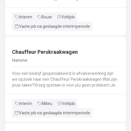
Kassawerk - klantenbedieningAanvullen van rekken, klein
materiaal (licht fysiek werk)Optimale klantenserviceLicht
administratief werk - op termijn: input van klantenorders,
Interim
Bouw
Voltijds
herstellingen etc. + opvolgen Instaan voor de verfmenging
Vaste job na geslaagde interimperiode
- op termijn
Chauffeur Perskraakwagen
Hamme
Voor een bedrijf gespecialiseerd in afvalverwerking zijn
we opzoek naar een Chauffeur Perskraakwagen Wat zijn
jouw taken?Vroeg opstaan is voor jou geen probleem.Je
rijd met een perskraakwagenAfvalophalingVertrekplaats
Waasland
Interim
Milieu
Voltijds
Vaste job na geslaagde interimperiode