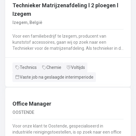
Technieker Matrijzenafdeling l 2 ploegen l
Izegem
Izegem, België
Voor een familiebedrijf te Izegem, producent van
kunststof accessoires, gaan wij op zoek naar een
Technieker voor de matrijzenafdeling. Als technieker in de
productie ben je enerzijds betrokken bij het uitvoeren van
matrijswissels.Anderzijds sta je in voor de opstart van de
productie en stel je de machines correct in.Bovendien
Technics
Chemie
Voltijds
controleer je en valideer je de opstart van nieuwe series,
Vaste job na geslaagde interimperiode
analyseer je fouten en waar nodig neem je corrigerende
maatregelen.Je controleert de conformiteit van de eerste
geproduceerde onderdelen met het oog op het opstarten
van de productie en stuurt bij waar nodig.De controle van
de veiligheidssystemen behoort eveneens tot jouw
Office Manager
takenpakket.Bij dit alles hou je een globaal overzicht van
OOSTENDE
de productie en anticipeer je op veranderingen.
Voor onze klant te Oostende, gespecialiseerd in
industriële reinigingstoestellen, is op zoek naar een office