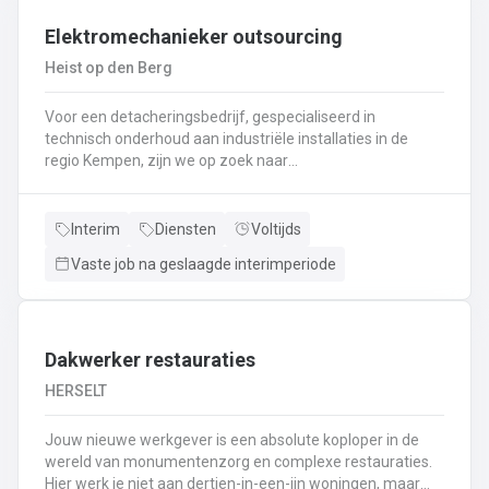
Interesse ? Solliciteer via lommel@ vivaldisconstruct.be of 011 4
Elektromechanieker outsourcing
Heist op den Berg
Voor een detacheringsbedrijf, gespecialiseerd in
technisch onderhoud aan industriële installaties in de
regio Kempen, zijn we op zoek naar
een elektromechanieker . Een greep uit het takenpakket:
Uitvoeren van mechanisch en elektrisch onderhoud aan
industriële installatiesControlerondes en testrondes
Interim
Diensten
Voltijds
uitvoeren zodat de productiemachines continu kunnen
Vaste job na geslaagde interimperiode
blijven draaienEfficiënt en snel oplossen van problemen
volgens de nodige veiligheidsprocedures, planning- en
productieprocessenRevisie van de nodige onderdelen
(motoren, pompen, transportbanden, lagers, dichtingen,
sensoren, relais,..)Vervangen, herstellen en eventueel
Dakwerker restauraties
uitlijnen van de nodige wisselstukkenAfstellen van
HERSELT
machine onderdelen en parameters (uitlijnen, balanceren,
instellingen wijzigen,
Jouw nieuwe werkgever is een absolute koploper in de
productiesnelheid,..)Demontage/montage en herstellen
wereld van monumentenzorg en complexe restauraties.
van kleine constructies
Hier werk je niet aan dertien-in-een-ijn woningen, maar