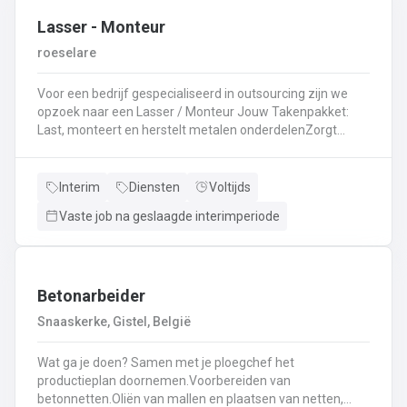
Lasser - Monteur
roeselare
Voor een bedrijf gespecialiseerd in outsourcing zijn we
opzoek naar een Lasser / Monteur Jouw Takenpakket:
Last, monteert en herstelt metalen onderdelenZorgt
ervoor dat alle onderdelen piekfijn en veilig in elkaar
zittenLeest technische plannen en tekeningen met
gemakBepaalt en past de juiste lastechniek toe
Interim
Diensten
Voltijds
(MIG/MAG, TIG, MMA)Werkt nauwkeurig en
Vaste job na geslaagde interimperiode
kwaliteitsgericht volgens veiligheidsvoorschriftenDraagt
bij aan een stevige en duurzame basis voor elk project
Betonarbeider
Snaaskerke, Gistel, België
Wat ga je doen? Samen met je ploegchef het
productieplan doornemen.Voorbereiden van
betonnetten.Oliën van mallen en plaatsen van netten,