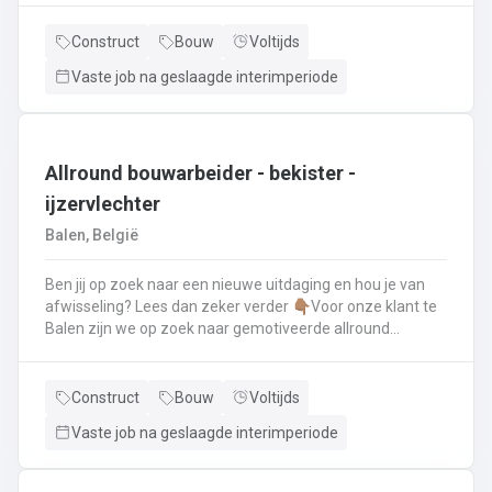
renovatie- en herstellingswerkzaamheden aan een dak.
Wat ga je doen? 👷‍♂️ Nieuwbouw, renovaties en
Construct
Bouw
Voltijds
herstellingswerken van industriële daken.🏡 Hellende
Vaste job na geslaagde interimperiode
daken (pannen, leien,...) én platte daken.🧱 Gevel-, lood-,
zink- en koperwerken.☀️ De installatie van o.a. dakramen,
lichtkoepels, isolatie en zonnepanelen!
Allround bouwarbeider - bekister -
ijzervlechter
Balen, België
Ben jij op zoek naar een nieuwe uitdaging en hou je van
afwisseling? Lees dan zeker verder 👇🏽Voor onze klant te
Balen zijn we op zoek naar gemotiveerde allround
bouwarbeider die thuis is binnen de bouwwereld, specifiek
binnen het bekisten & ijzervlechter 💪🏽 Jouw takenpakket :
🧱 Bewapening maken voor betonconstructies (vloeren,
Construct
Bouw
Voltijds
kolommen, fundering,..) en plaatsenWapeningsstaven op
Vaste job na geslaagde interimperiode
maat maken (knippen en buigen) en
plaatsenOndersteunen bij het bekisten + storten van
beton op de werf...