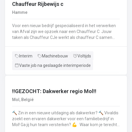
op.Plichtsbewust werken: Je voert brandstofleveringen
Chauffeur Rijbewijs c
steeds veilig en netjes uit.Fit blijven: Je blijft in beweging
Hamme
tijdens je werk – extra fitness is overbodig!Trots op je
truck: Je houdt je eigen Scania of Volvo in topconditie, en
Voor een nieuw bedrijf gespecialiseerd in het verwerken
meldt technische problemen tijdig.Werken aan de beste
van Afval zijn we opzoek naar een Chauffeur C Jouw
versie van jezelf: Elke dag werk je aan jezelf, door continu
taken als Chauffeur CJe werkt als chauffeur C samen
te leren en verbeteren.
met een collega in een team dat de rolcontainers gaat
ledigen bij onze klantenHierbij volg je nauwgezet de
veiligheidsvoorschriften, het verkeersreglement en de
Interim
Machinebouw
Voltijds
technische procedures van de werkmiddelen (beladings-
Vaste job na geslaagde interimperiode
en perssysteem van de ophaalwagen). Veiligheid komt
steeds op de eerste plaats!Je rijdt economisch, defensief
en milieubewustJe registreert en volgt
activiteitengegevens op via de boordcomputerJe reinigt
en voert het basisonderhoud uit aan de voertuigenDit alles
‼️GEZOCHT: Dakwerker regio Mol‼️
doe je met de glimlach en een grote portie enthousiasme
Mol, België
🔨 Zin in een nieuwe uitdaging als dakwerker? 🔨 Vivaldis
zoekt een ervaren dakwerker voor een familiebedrijf in
Mol! Ga jij hun team versterken? 💪 Waar kom je terecht ?
MolEen familiebedrijf gespecialiseerd in nieuwbouw als