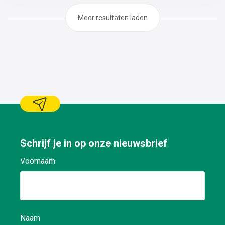
tandwielkasten, dichtingen, lagers, pompen, motoren,
boutverbindingen,..De revisie van de nodige onderdelen
Meer resultaten laden
(pompen, motoren, lagers,
dichtingen,..)Demontage/montage en herstellen van
kleine constructies
Schrijf je in op onze nieuwsbrief
Voornaam
Naam