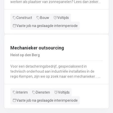
werken als plaatser van zonnepanelen? Lees dan zeker
verder! Je zal instaan voor het plaatsen van
zonnepanelen. Je komt terecht in een firma met meer
dan 10 jaar ervaring. Als je nog geen ervaring hebt met
Construct
Bouw
Voltijds
het plaatsen van zonnepanelen krijg je hiervoor een
Vaste job na geslaagde interimperiode
interne opleiding! Interesse? bel naar 011495856 of mail
lommel@ vivaldisconstruct.be !
Mechanieker outsourcing
Heist op den Berg
Voor een detacheringsbedrijf, gespecialiseerd in
technisch onderhoud aan industriële installaties in de
regio Kempen, zijn we op zoek naar een mechanieker .
Een greep uit je takenpakket: Je komt terecht in een
chemische productieomgevingHet uitvoeren van
mechanisch onderhoud aan industriële installatiesHet
Interim
Diensten
Voltijds
uitvoeren van controlerondes en testrondes zodat de
Vaste job na geslaagde interimperiode
productiemachines continu kunnen blijven draaienHet
vervangen, herstellen, testen en afregelen van
mechanische stukken en onderdelen zoals motoren,