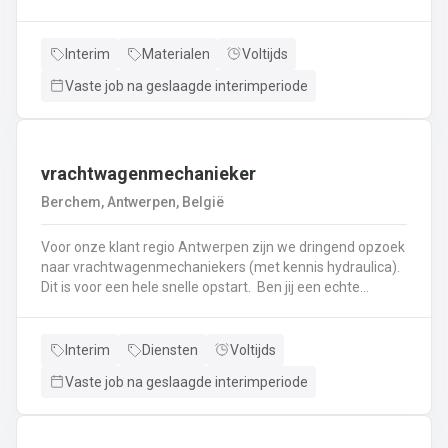
haken, en wapening in de bekisting.Gieten van
beton.Ontkisten van vormen en uitvoeren van de
eindafwerking.Frezen, boren, en zagen in de
Interim
Materialen
Voltijds
producten.Schoonmaken van mallen en zorgen dat ze
Vaste job na geslaagde interimperiode
klaar zijn voor gebruik.Opruimen van de werkplaats en
naleven van veiligheids-, kwaliteits-, en milieuregels.
vrachtwagenmechanieker
Berchem, Antwerpen, België
Voor onze klant regio Antwerpen zijn we dringend opzoek
naar vrachtwagenmechaniekers (met kennis hydraulica).
Dit is voor een hele snelle opstart. Ben jij een echte
specialist in techniek van vrachtwagens? Ben
je gepassioneerd door vrachtwagens en hun mechaniek?
Dan ben jij de persoon die wij zoeken!
Interim
Diensten
Voltijds
Vaste job na geslaagde interimperiode