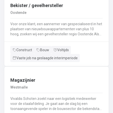
Bekister / gevelhersteller
Oostende
Voor onze klant, een aannemer van gespecialiseerd in het
plaatsen van nieuwbouwappartementen van plus 10
hoog, zoeken wij een gevelhersteller regio Oostende.Als
gevelhersteller, betonarbeider, bekister wordt je
tewerkgesteld in kleine ploegen van een 3 à 5-tal
collegas. Je zal voornamelijk ingezet worden voor:
Construct
Bouw
Voltijds
Reinigen renoveren en beschermen van industriële
Vaste job na geslaagde interimperiode
gevel;Opnieuw voegen van bakstenen;Renovatie van
gevelbekleding;Gebruik maken van deze technieken: crepi
bepleistering steenstrips hout bakstenen;Verwijderen van
slechte beton herbehandelen van de aangetaste
wapening en voorzien van een beschermlaag;Herstellen
Magazijnier
van beton met hoogwaardige reparatiemortel. Beton is je
Westmalle
2de natuur en heeft weinig geheimen voor jou. Je weet de
vrijheid in de bouwsector te waarderen en weet van
Vivaldis Schoten zoekt naar een logistiek medewerker
aanpakken. Dan is dit zeker de job voor jou!
voor de staalafdeling. Je gaat aan de slag bij een
toonaangevende speler in de bouwsector die bekendstaat