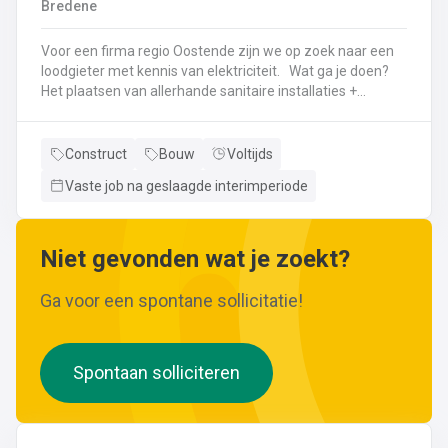
Bredene
wijzigingen aan leidingen aanbrengen.Werken met
ferrometalen zoals gietijzer en staal.
Voor een firma regio Oostende zijn we op zoek naar een
loodgieter met kennis van elektriciteit. Wat ga je doen?
Het plaatsen van allerhande sanitaire installaties +
centrale verwarmingLeggen en aansluiten van leidingen,
buizen,...Plaatsen van verwarmingsketels, radiatoren,
sanitaire toestellenBij Klanten herstellingen gaan
Construct
Bouw
Voltijds
uitvoeren
Vaste job na geslaagde interimperiode
Neem gerust de vacature even door! Indien je nog vragen hebt, k
Niet gevonden wat je zoekt?
Ga voor een spontane sollicitatie!
Spontaan solliciteren