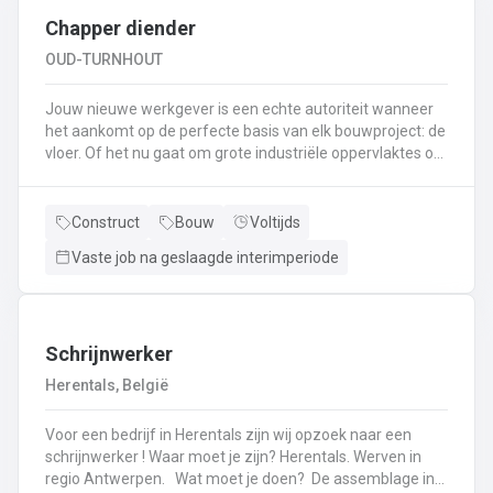
Chapper diender
OUD-TURNHOUT
Jouw nieuwe werkgever is een echte autoriteit wanneer
het aankomt op de perfecte basis van elk bouwproject: de
vloer. Of het nu gaat om grote industriële oppervlaktes of
een knusse gezinswoning, zij zorgen ervoor dat alles
kaarsrecht ligt. Met een modern machinepark en een
team dat van aanpakken weet, toveren zij ruwe werven
Construct
Bouw
Voltijds
om tot strakke ondergronden. Als Diender Chapper ben jij
Vaste job na geslaagde interimperiode
de rechterhand van de chapper en ziet je dag er als volgt
uit: Het voorbereiden van de werf: folies leggen,
randisolatie plaatsen en de boel klaarmaken voor het
echte werk.Assisteren bij het opstellen en bedienen van
de chapepomp (jij bent de meester van de
Schrijnwerker
darmen).Aanvoeren van materialen zodat je collega-
Herentals, België
chapper in één vloeiende beweging kan
doorgaan.Bijspringen waar nodig: egaliseren, materialen
Voor een bedrijf in Herentals zijn wij opzoek naar een
reinigen en de werf spik en span achterlaten.Samen met
schrijnwerker ! Waar moet je zijn? Herentals. Werven in
je collega's zorg je ervoor dat de vloer zo strak ligt dat een
regio Antwerpen. Wat moet je doen? De assemblage in
waterpas er jaloers op zou worden.