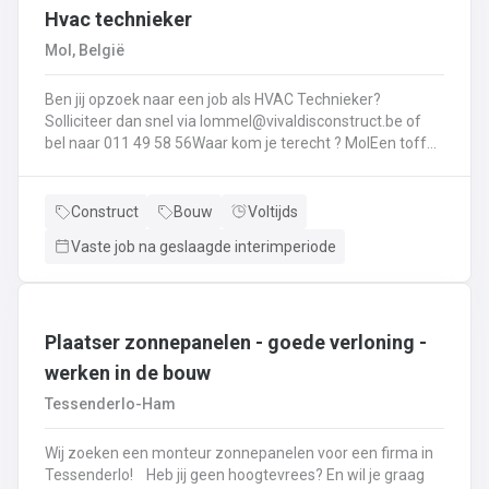
Hvac technieker
collega’s voor een nette werkplaats.
Mol, België
Ben jij opzoek naar een job als HVAC Technieker?
Solliciteer dan snel via lommel@vivaldisconstruct.be of
bel naar 011 49 58 56Waar kom je terecht ? MolEen toffe
firma gespecialiseerd in verwarming, badkamers, etc. Jou
takenpakket ?het plaatsen en leveren van :
verwarmingsketel (gas en mazout + onderhoud
Construct
Bouw
Voltijds
)warmtepompendiverse radiatorenvloerverwarmingalle
Vaste job na geslaagde interimperiode
sanitaire toestellenventilatiebadkamers plaatsen
Plaatser zonnepanelen - goede verloning -
werken in de bouw
Tessenderlo-Ham
Wij zoeken een monteur zonnepanelen voor een firma in
Tessenderlo! Heb jij geen hoogtevrees? En wil je graag