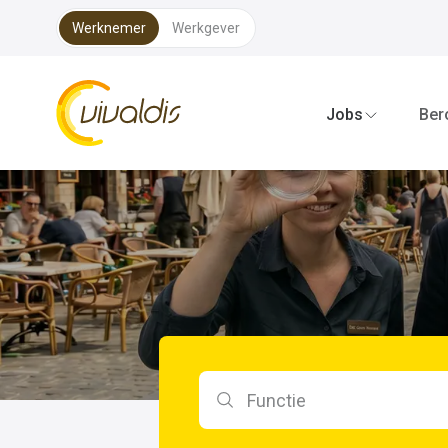
Werknemer
Werkgever
Vivaldis Interim
Jobs
Ber
Zoeken op functie