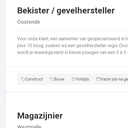
Bekister / gevelhersteller
Oostende
Voor onze klant, een aannemer van gespecialiseerd in
plus 10 hoog, zoeken wij een gevelhersteller regio Oost
wordt je tewerkgesteld in kleine ploegen van een 3 à 5-
voor: Reinigen renoveren en beschermen van industrië
van gevelbekleding;Gebruik maken van deze technieken:
bakstenen;Verwijderen van slechte beton herbehandele
Construct
Bouw
Voltijds
Vaste job na g
een beschermlaag;Herstellen van beton met hoogwaardige reparatiemortel
heeft weinig geheimen voor jou. Je weet de vrijheid in
aanpakken. Dan is dit zeker de job voor jou!
Magazijnier
Westmalle