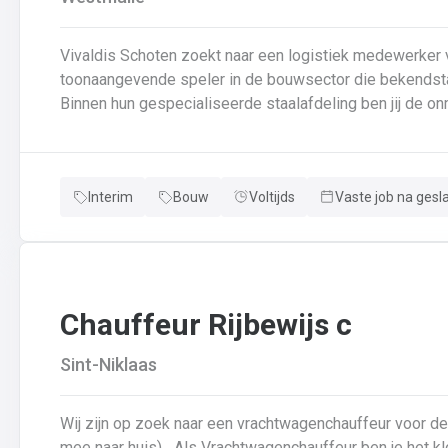
Vivaldis Schoten zoekt naar een logistiek medewerker vo
toonaangevende speler in de bouwsector die bekendstaat
Binnen hun gespecialiseerde staalafdeling ben jij de on
van de interne goederenstroom en het transport. Je we
efficiëntie centraal staan. 📍 Wat kan je van de job verwachten? Laden van vrachtwagens: Je zorgt ervoor
dat afgewerkte staalconstructies correct en tijdig op d
Interim
Bouw
Voltijds
Vaste job na gesl
nauwgezet de vrachtbrieven en veiligheidsregels volgt.I
verplaatsen van zware componenten tussen de lashal, de
Assistentie in de schilderhal: Je ondersteunt het proce
draaien tussen de verschillende fases van de oppervla
Chauffeur Rijbewijs c
Sint-Niklaas
Wij zijn op zoek naar een vrachtwagenchauffeur voor d
mee naar huis) Als Vrachtwagenchauffeur ben je het kloppend hart van ons bedrijf.Je bezorgt onze