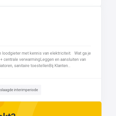
talen zoals gietijzer en staal.
eter met kennis van elektriciteit. Wat ga je
atoren, sanitaire toestellenBij Klanten
n hebt, kan je ons telefonisch of via mail bereiken op 059 80 8
eslaagde interimperiode