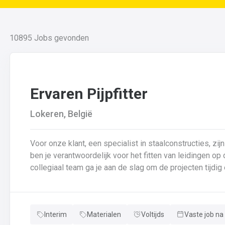
10895
Jobs gevonden
Ervaren Pijpfitter
Lokeren, België
Voor onze klant, een specialist in staalconstructies, zijn
ben je verantwoordelijk voor het fitten van leidingen o
collegiaal team ga je aan de slag om de projecten tijdig en succesvol a
fitten van leidingen van verschillende diameters en dik
van leidingen in samenwerking met je collega’s.Basison
controle van de kwaliteit van laswerk en assemblages 
Interim
Materialen
Voltijds
Vaste job na
en bijhouden van lasdossiers.Interpretatie en uitvoerin