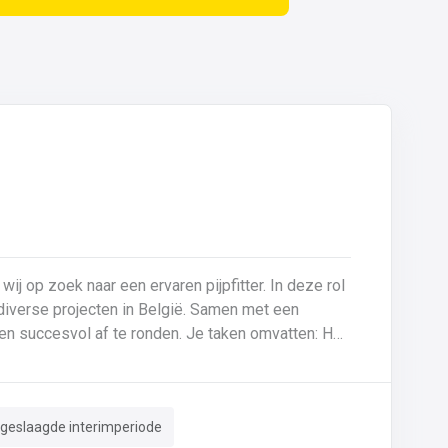
 wij op zoek naar een ervaren pijpfitter. In deze rol
p diverse projecten in België. Samen met een
f te ronden. Je taken omvatten: Het
tes (0,5 mm tot >20 mm in staal en inox).Montage
derhoud aan machines en installaties.Kritische
en nameten van leidingen.Documentatie van lassen
 geslaagde interimperiode
g van ISO-tekeningen en P&ID’s.Herstellingen en