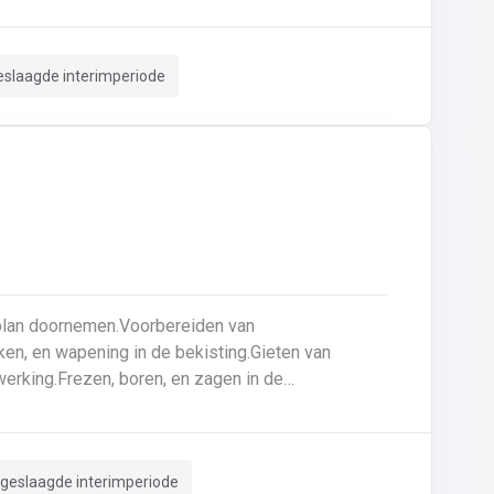
uurzame basis voor elk project
eslaagde interimperiode
ken, en wapening in de bekisting.Gieten van
erking.Frezen, boren, en zagen in de
ar zijn voor gebruik.Opruimen van de werkplaats
.
 geslaagde interimperiode