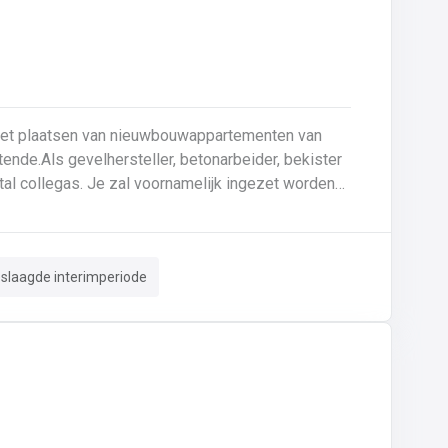
 het plaatsen van nieuwbouwappartementen van
ende.Als gevelhersteller, betonarbeider, bekister
tal collegas. Je zal voornamelijk ingezet worden
le gevel;Opnieuw voegen van bakstenen;Renovatie
 crepi bepleistering steenstrips hout
n van de aangetaste wapening en voorzien van
eslaagde interimperiode
. Beton is je 2de natuur en
 de bouwsector te waarderen en weet van