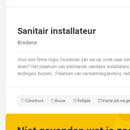
wijzigingen aan leidingen aanbrengen.Werken met ferrome
Sanitair installateur
Bredene
Voor een firma regio Oostende zijn we op zoek naar een loodgi
doen? Het plaatsen van allerhande sanitaire installaties + centrale verwarmingLeggen en aansluiten van
leidingen, buizen,...Plaatsen van verwarmingsketels, radi
herstellingen gaan uitvoeren
Neem gerust de vacature even door! Indien je nog vrage
Construct
Bouw
Voltijds
Vaste job na g