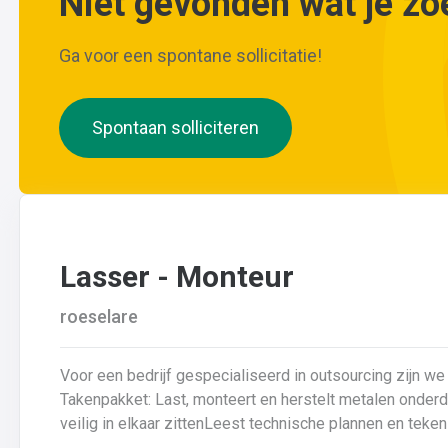
Niet gevonden wat je zo
Ga voor een spontane sollicitatie!
Spontaan solliciteren
Lasser - Monteur
roeselare
Voor een bedrijf gespecialiseerd in outsourcing zijn we 
Takenpakket: Last, monteert en herstelt metalen onderdelenZorgt ervoor dat alle onderdelen piekfijn en
veilig in elkaar zittenLeest technische plannen en tek
lastechniek toe (MIG/MAG, TIG, MMA)Werkt nauwkeurig 