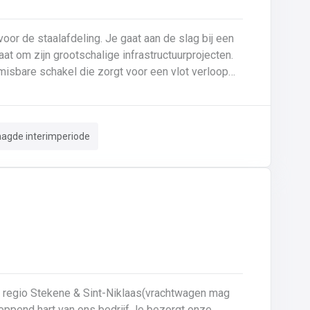
or de staalafdeling. Je gaat aan de slag bij een
 om zijn grootschalige infrastructuurprojecten.
misbare schakel die zorgt voor een vlot verloop
rkt op een modern terrein waar vakmanschap en
e vrachtwagens worden geladen, waarbij je
aagde interimperiode
ntern transport: Je bent verantwoordelijk voor het
 tussenstockage en het buitenterrein. 🛠️
s door staalelementen klaar te leggen en om te
ktebehandeling.Terreinbeheer: Je waakt over de
orde en netheid op het buitenterrein door afval en stapelhout correct te sorteren en op te ruimen. ✅
e regio Stekene & Sint-Niklaas(vrachtwagen mag