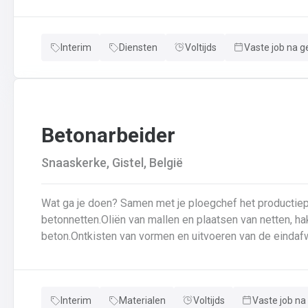
veiligheidsvoorschriftenDraagt bij aan een stevige en d
Interim
Diensten
Voltijds
Vaste job na g
Betonarbeider
Snaaskerke, Gistel, België
Wat ga je doen? Samen met je ploegchef het productieplan doornemen.Voorbereiden van
betonnetten.Oliën van mallen en plaatsen van netten, ha
beton.Ontkisten van vormen en uitvoeren van de eindafw
producten.Schoonmaken van mallen en zorgen dat ze kla
en naleven van veiligheids-, kwaliteits-, en milieuregels
Interim
Materialen
Voltijds
Vaste job na