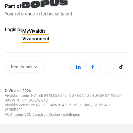
Part of
Your reference in technical talent
Login bij
MyVivaldis
Vivaconnect
Nederlands
© Vivaldis
2026
Vivaldis Interim NV - BE 0443.052.646 - VG / 609 / U / BUOSA 54-406 54-
405 W.INT.511 DG-LAV-012
Vivaldis Construct NV - BE 0426.914.717 - VG / 1380 / BC 55-406
W.DISP.900
VCU Interim
VCU Construct
Cookie-instellingen