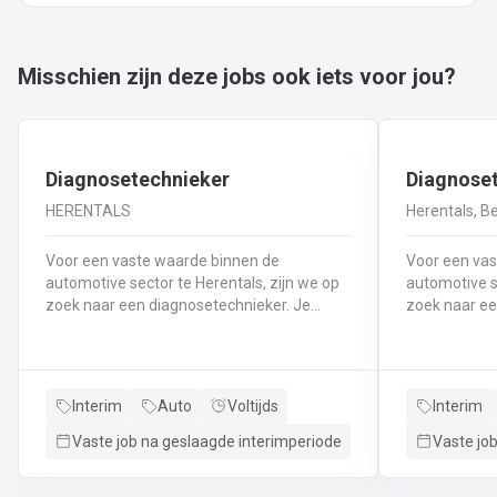
Misschien zijn deze jobs ook iets voor jou?
Diagnosetechnieker
Diagnoset
HERENTALS
Herentals, Be
Voor een vaste waarde binnen de
Voor een vas
automotive sector te Herentals, zijn we op
automotive s
zoek naar een diagnosetechnieker. Je
zoek naar een
takenpakket: Je staat de klanten te woord
takenpakket: Je staat onze klanten 
bij hun technische vragen en het stellen van
woord bij hu
de diagnose.Met jouw technische raad
stellen van 
ondersteun je jouw collega's dagelijks m.b.t.
technische r
Interim
Auto
Voltijds
Interim
diagnose en interventie.Je voert tests uit
collega's dag
en keuringen op de voertuigen.Je voert
interventie.J
Vaste job na geslaagde interimperiode
Vaste jo
ingangs-, tussentijdse en eindcontroles uit
op de wagens
op de activiteiten binnen de werkplaats.Je
tussentijdse 