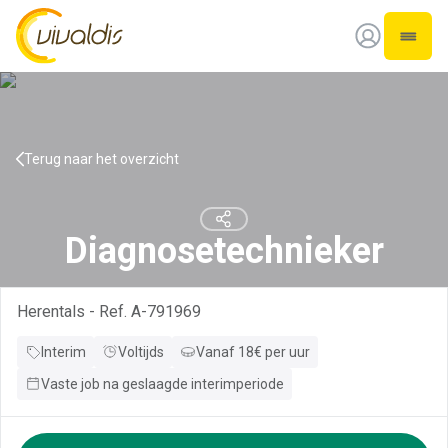
Vivaldis Interim
Open 
Terug naar het overzicht
Diagnosetechnieker
Herentals
-
Ref.
A-791969
Interim
Voltijds
Vanaf
18
€
per
uur
Vaste job na geslaagde interimperiode