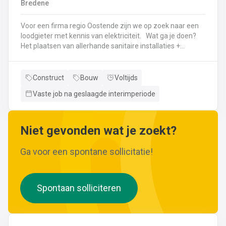
Bredene
wijzigingen aan leidingen aanbrengen.Werken met
ferrometalen zoals gietijzer en staal.
Voor een firma regio Oostende zijn we op zoek naar een
loodgieter met kennis van elektriciteit. Wat ga je doen?
Het plaatsen van allerhande sanitaire installaties +
centrale verwarmingLeggen en aansluiten van leidingen,
buizen,...Plaatsen van verwarmingsketels, radiatoren,
sanitaire toestellenBij Klanten herstellingen gaan
Construct
Bouw
Voltijds
uitvoeren
Vaste job na geslaagde interimperiode
Neem gerust de vacature even door! Indien je nog vragen hebt, k
Niet gevonden wat je zoekt?
Ga voor een spontane sollicitatie!
Spontaan solliciteren