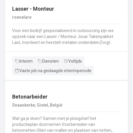
Lasser - Monteur
roeselare
Voor een bedrijf gespecialiseerd in outsourcing zijn we
opzoek naar een Lasser / Monteur Jouw Takenpakket:
Last, monteert en herstelt metalen onderdelenZorgt
ervoor dat alle onderdelen piekfijn en veilig in elkaar
zittenLeest technische plannen en tekeningen met
gemakBepaalt en past de juiste lastechniek toe
Interim
Diensten
Voltijds
(MIG/MAG, TIG, MMA)Werkt nauwkeurig en
Vaste job na geslaagde interimperiode
kwaliteitsgericht volgens veiligheidsvoorschriftenDraagt
bij aan een stevige en duurzame basis voor elk project
Betonarbeider
Snaaskerke, Gistel, België
Wat ga je doen? Samen met je ploegchef het
productieplan doornemen.Voorbereiden van
betonnetten.Oliën van mallen en plaatsen van netten,