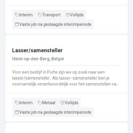
nieuwe uitdaging? Lees dan snel verder! Wat ga je doen?
Veilig en tijdig transporteren van diverse
vloeistoffen.Laden en lossen volgens de voorgeschreven
Interim
Transport
Voltijds
procedures.Controleren van lading en bijbehorende
Vaste job na geslaagde interimperiode
documenten.Naleven van rij- en rusttijden en ADR-
regelgeving.Uitvoeren van eerstelijns onderhoud en
inspectie van de tankwagen.Efficiënte communicatie met
planning en klanten.
Lasser/samensteller
Heist-op-den-Berg, België
Voor een bedrijf in Putte zijn we op zoek naar een
lasser/samensteller. Als lasser- samensteller ben je
voornamelijk verantwoordelijk voor het samenstellen van
staalconstructies en het uitvoeren van
laswerkzaamheden.Je vormt een belangrijke schakel bij
het realiseren van onze projecten.Je werkt samen met
Interim
Metaal
Voltijds
een grote groep enthousiaste collega’s.Je valt onder de
Vaste job na geslaagde interimperiode
dagelijkse leiding van Atelierverantwoordelijke.