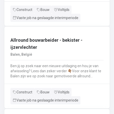
renovatie- en herstellingswerkzaamheden aan een dak.
Wat ga je doen? 👷‍♂️ Nieuwbouw, renovaties en
Construct
Bouw
Voltijds
herstellingswerken van industriële daken.🏡 Hellende
Vaste job na geslaagde interimperiode
daken (pannen, leien,...) én platte daken.🧱 Gevel-, lood-,
zink- en koperwerken.☀️ De installatie van o.a. dakramen,
lichtkoepels, isolatie en zonnepanelen!
Allround bouwarbeider - bekister -
ijzervlechter
Balen, België
Ben jij op zoek naar een nieuwe uitdaging en hou je van
afwisseling? Lees dan zeker verder 👇🏽Voor onze klant te
Balen zijn we op zoek naar gemotiveerde allround
bouwarbeider die thuis is binnen de bouwwereld, specifiek
binnen het bekisten & ijzervlechter 💪🏽 Jouw takenpakket :
🧱 Bewapening maken voor betonconstructies (vloeren,
Construct
Bouw
Voltijds
kolommen, fundering,..) en plaatsenWapeningsstaven op
Vaste job na geslaagde interimperiode
maat maken (knippen en buigen) en
plaatsenOndersteunen bij het bekisten + storten van
beton op de werf...