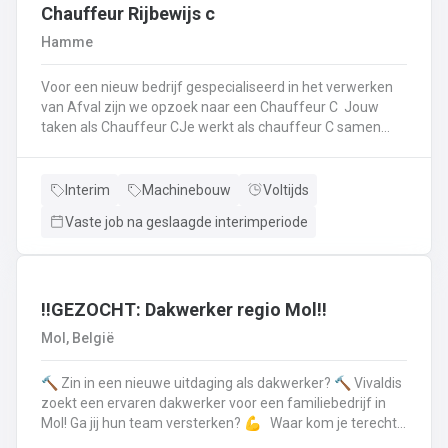
op.Plichtsbewust werken: Je voert brandstofleveringen
Chauffeur Rijbewijs c
steeds veilig en netjes uit.Fit blijven: Je blijft in beweging
Hamme
tijdens je werk – extra fitness is overbodig!Trots op je
truck: Je houdt je eigen Scania of Volvo in topconditie, en
Voor een nieuw bedrijf gespecialiseerd in het verwerken
meldt technische problemen tijdig.Werken aan de beste
van Afval zijn we opzoek naar een Chauffeur C Jouw
versie van jezelf: Elke dag werk je aan jezelf, door continu
taken als Chauffeur CJe werkt als chauffeur C samen
te leren en verbeteren.
met een collega in een team dat de rolcontainers gaat
ledigen bij onze klantenHierbij volg je nauwgezet de
veiligheidsvoorschriften, het verkeersreglement en de
Interim
Machinebouw
Voltijds
technische procedures van de werkmiddelen (beladings-
Vaste job na geslaagde interimperiode
en perssysteem van de ophaalwagen). Veiligheid komt
steeds op de eerste plaats!Je rijdt economisch, defensief
en milieubewustJe registreert en volgt
activiteitengegevens op via de boordcomputerJe reinigt
en voert het basisonderhoud uit aan de voertuigenDit alles
‼️GEZOCHT: Dakwerker regio Mol‼️
doe je met de glimlach en een grote portie enthousiasme
Mol, België
🔨 Zin in een nieuwe uitdaging als dakwerker? 🔨 Vivaldis
zoekt een ervaren dakwerker voor een familiebedrijf in
Mol! Ga jij hun team versterken? 💪 Waar kom je terecht ?
MolEen familiebedrijf gespecialiseerd in nieuwbouw als