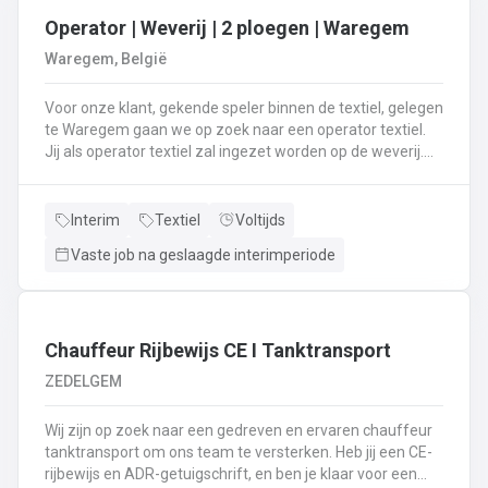
Operator | Weverij | 2 ploegen | Waregem
Waregem, België
Voor onze klant, gekende speler binnen de textiel, gelegen
te Waregem gaan we op zoek naar een operator textiel.
Jij als operator textiel zal ingezet worden op de weverij.
Je bent verantwoordelijk voor het maken van de bomen
voor de weverij;Je assembleert de voorbomen tot een
weefboom;Het herstellen van draadbreuken en draden;Je
Interim
Textiel
Voltijds
verzorgt het intellen in
Vaste job na geslaagde interimperiode
rietenJe kiest op lange termijn voor een job in een 2-
ploegenstelsel.⏰ (vroege ploeg: 5u – 13u15 / late ploeg:
13u15 – 21u30) Stuur jouw cv en motivatie via onze site
⬇️ of bel ons op 09 381 91 95!
Chauffeur Rijbewijs CE I Tanktransport
ZEDELGEM
Wij zijn op zoek naar een gedreven en ervaren chauffeur
tanktransport om ons team te versterken. Heb jij een CE-
rijbewijs en ADR-getuigschrift, en ben je klaar voor een