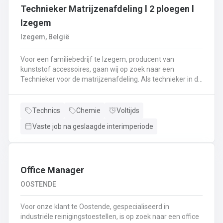
Technieker Matrijzenafdeling l 2 ploegen l
Izegem
Izegem, België
Voor een familiebedrijf te Izegem, producent van
kunststof accessoires, gaan wij op zoek naar een
Technieker voor de matrijzenafdeling. Als technieker in de
productie ben je enerzijds betrokken bij het uitvoeren van
matrijswissels.Anderzijds sta je in voor de opstart van de
productie en stel je de machines correct in.Bovendien
Technics
Chemie
Voltijds
controleer je en valideer je de opstart van nieuwe series,
Vaste job na geslaagde interimperiode
analyseer je fouten en waar nodig neem je corrigerende
maatregelen.Je controleert de conformiteit van de eerste
geproduceerde onderdelen met het oog op het opstarten
van de productie en stuurt bij waar nodig.De controle van
de veiligheidssystemen behoort eveneens tot jouw
Office Manager
takenpakket.Bij dit alles hou je een globaal overzicht van
OOSTENDE
de productie en anticipeer je op veranderingen.
Voor onze klant te Oostende, gespecialiseerd in
industriële reinigingstoestellen, is op zoek naar een office