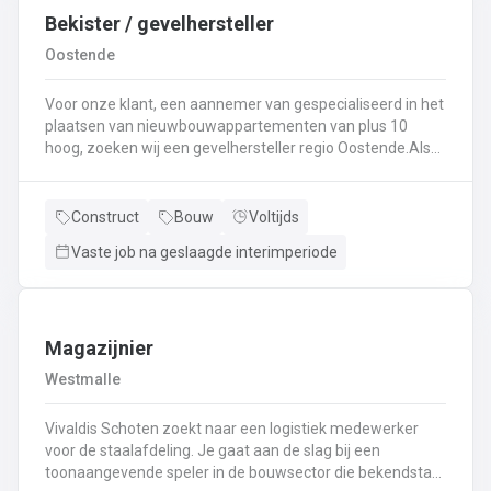
Bekister / gevelhersteller
Oostende
Voor onze klant, een aannemer van gespecialiseerd in het
plaatsen van nieuwbouwappartementen van plus 10
hoog, zoeken wij een gevelhersteller regio Oostende.Als
gevelhersteller, betonarbeider, bekister wordt je
tewerkgesteld in kleine ploegen van een 3 à 5-tal
collegas. Je zal voornamelijk ingezet worden voor:
Construct
Bouw
Voltijds
Reinigen renoveren en beschermen van industriële
Vaste job na geslaagde interimperiode
gevel;Opnieuw voegen van bakstenen;Renovatie van
gevelbekleding;Gebruik maken van deze technieken: crepi
bepleistering steenstrips hout bakstenen;Verwijderen van
slechte beton herbehandelen van de aangetaste
wapening en voorzien van een beschermlaag;Herstellen
Magazijnier
van beton met hoogwaardige reparatiemortel. Beton is je
Westmalle
2de natuur en heeft weinig geheimen voor jou. Je weet de
vrijheid in de bouwsector te waarderen en weet van
Vivaldis Schoten zoekt naar een logistiek medewerker
aanpakken. Dan is dit zeker de job voor jou!
voor de staalafdeling. Je gaat aan de slag bij een
toonaangevende speler in de bouwsector die bekendstaat