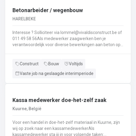
Interesse ? Solliciteer via lommel@ vivaldisconstruct.be of 011 4
Betonarbeider / wegenbouw
HARELBEKE
Interesse ? Solliciteer via lommel@vivaldisconstruct.be of
011 49 58 56Als medewerker zaagwerken ben je
verantwoordelijk voor diverse bewerkingen aan beton op
verschillende locaties doorheen België.Wat behoort er tot
jouw takenpakekt?Uitvoeren van zaag- en
boorwerk.Aanbrengen van voegvullingen.Schuren en
Construct
Bouw
Voltijds
polijsten van beton.Correct en veilig bedienen van
Vaste job na geslaagde interimperiode
machines.Diamantzagen en -boren...
Kassa medewerker doe-het-zelf zaak
Kuurne, België
Voor een handel in doe-het-zelf materiaal in Kuurne, zijn
wij op zoek naar een kassamedewerkerAls
kassamedewerker sta jij in voor volgende taken: