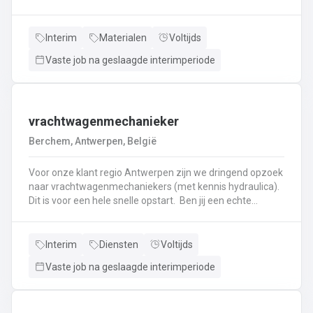
haken, en wapening in de bekisting.Gieten van
beton.Ontkisten van vormen en uitvoeren van de
eindafwerking.Frezen, boren, en zagen in de
Interim
Materialen
Voltijds
producten.Schoonmaken van mallen en zorgen dat ze
Vaste job na geslaagde interimperiode
klaar zijn voor gebruik.Opruimen van de werkplaats en
naleven van veiligheids-, kwaliteits-, en milieuregels.
vrachtwagenmechanieker
Berchem, Antwerpen, België
Voor onze klant regio Antwerpen zijn we dringend opzoek
naar vrachtwagenmechaniekers (met kennis hydraulica).
Dit is voor een hele snelle opstart. Ben jij een echte
specialist in techniek van vrachtwagens? Ben
je gepassioneerd door vrachtwagens en hun mechaniek?
Dan ben jij de persoon die wij zoeken!
Interim
Diensten
Voltijds
Vaste job na geslaagde interimperiode