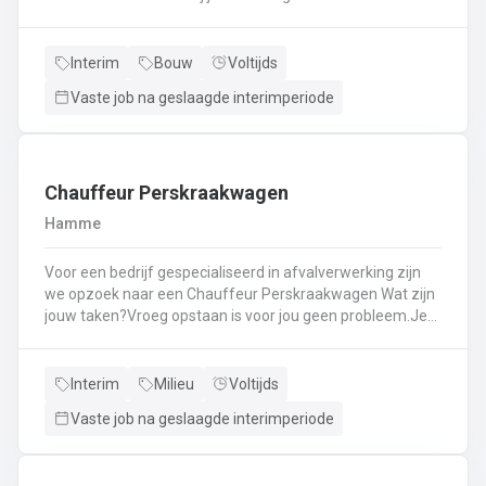
Kassawerk - klantenbedieningAanvullen van rekken, klein
materiaal (licht fysiek werk)Optimale klantenserviceLicht
administratief werk - op termijn: input van klantenorders,
Interim
Bouw
Voltijds
herstellingen etc. + opvolgen Instaan voor de verfmenging
Vaste job na geslaagde interimperiode
- op termijn
Chauffeur Perskraakwagen
Hamme
Voor een bedrijf gespecialiseerd in afvalverwerking zijn
we opzoek naar een Chauffeur Perskraakwagen Wat zijn
jouw taken?Vroeg opstaan is voor jou geen probleem.Je
rijd met een perskraakwagenAfvalophalingVertrekplaats
Waasland
Interim
Milieu
Voltijds
Vaste job na geslaagde interimperiode