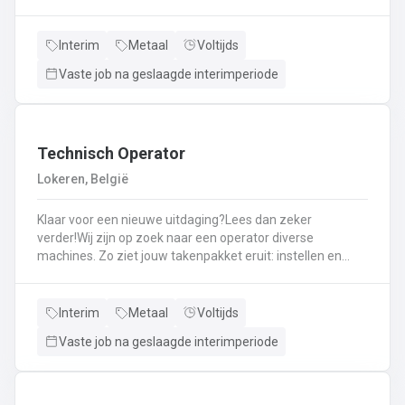
staalconstructies en het uitvoeren van
laswerkzaamheden.Je vormt een belangrijke schakel bij
het realiseren van onze projecten.Je werkt samen met
Interim
Metaal
Voltijds
een grote groep enthousiaste collega’s.Je valt onder de
Vaste job na geslaagde interimperiode
dagelijkse leiding van Atelierverantwoordelijke.
Technisch Operator
Lokeren, België
Klaar voor een nieuwe uitdaging?Lees dan zeker
verder!Wij zijn op zoek naar een operator diverse
machines. Zo ziet jouw takenpakket eruit: instellen en
bedienen van diverse machines. Eindzaagmachine:
automatische zaagmachine waar profielen op maat
gezaagd worden. Rekbank: profielen zijn gekoeld en
Interim
Metaal
Voltijds
worden hierop recht getrokken. Pers: de aluminium
Vaste job na geslaagde interimperiode
grondstof wordt door een matrijs vervormd tot profiel.