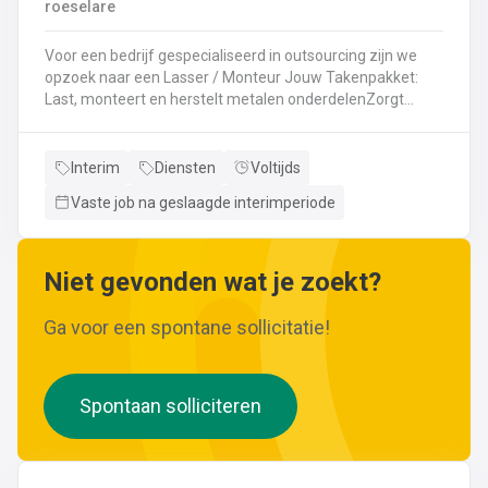
roeselare
Voor een bedrijf gespecialiseerd in outsourcing zijn we
opzoek naar een Lasser / Monteur Jouw Takenpakket:
Last, monteert en herstelt metalen onderdelenZorgt
ervoor dat alle onderdelen piekfijn en veilig in elkaar
zittenLeest technische plannen en tekeningen met
gemakBepaalt en past de juiste lastechniek toe
Interim
Diensten
Voltijds
(MIG/MAG, TIG, MMA)Werkt nauwkeurig en
Vaste job na geslaagde interimperiode
kwaliteitsgericht volgens veiligheidsvoorschriftenDraagt
bij aan een stevige en duurzame basis voor elk project
Niet gevonden wat je zoekt?
Ga voor een spontane sollicitatie!
Spontaan solliciteren