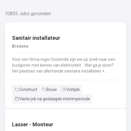
10855
Jobs gevonden
Sanitair installateur
Bredene
Voor een firma regio Oostende zijn we op zoek naar een
loodgieter met kennis van elektriciteit. Wat ga je doen?
Het plaatsen van allerhande sanitaire installaties +
centrale verwarmingLeggen en aansluiten van leidingen,
buizen,...Plaatsen van verwarmingsketels, radiatoren,
sanitaire toestellenBij Klanten herstellingen gaan
Construct
Bouw
Voltijds
uitvoeren
Vaste job na geslaagde interimperiode
Neem gerust de vacature even door! Indien je nog vragen hebt, k
Lasser - Monteur