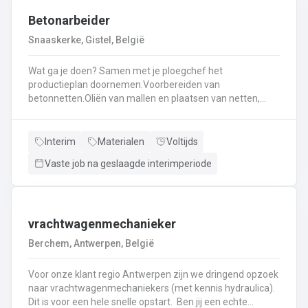
Betonarbeider
Snaaskerke, Gistel, België
Wat ga je doen? Samen met je ploegchef het
productieplan doornemen.Voorbereiden van
betonnetten.Oliën van mallen en plaatsen van netten,
haken, en wapening in de bekisting.Gieten van
beton.Ontkisten van vormen en uitvoeren van de
eindafwerking.Frezen, boren, en zagen in de
Interim
Materialen
Voltijds
producten.Schoonmaken van mallen en zorgen dat ze
Vaste job na geslaagde interimperiode
klaar zijn voor gebruik.Opruimen van de werkplaats en
naleven van veiligheids-, kwaliteits-, en milieuregels.
vrachtwagenmechanieker
Berchem, Antwerpen, België
Voor onze klant regio Antwerpen zijn we dringend opzoek
naar vrachtwagenmechaniekers (met kennis hydraulica).
Dit is voor een hele snelle opstart. Ben jij een echte