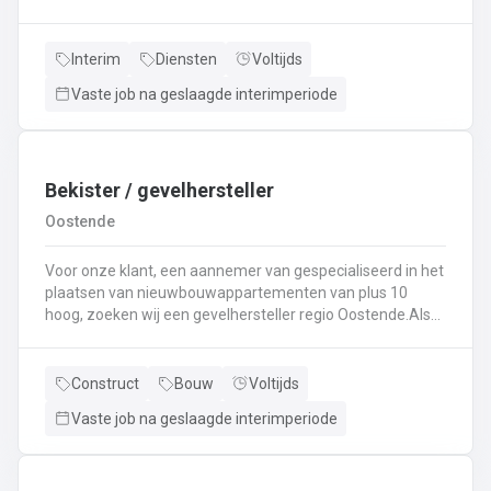
specialist in techniek van vrachtwagens? Ben
je gepassioneerd door vrachtwagens en hun mechaniek?
Dan ben jij de persoon die wij zoeken!
Interim
Diensten
Voltijds
Vaste job na geslaagde interimperiode
Bekister / gevelhersteller
Oostende
Voor onze klant, een aannemer van gespecialiseerd in het
plaatsen van nieuwbouwappartementen van plus 10
hoog, zoeken wij een gevelhersteller regio Oostende.Als
gevelhersteller, betonarbeider, bekister wordt je
tewerkgesteld in kleine ploegen van een 3 à 5-tal
collegas. Je zal voornamelijk ingezet worden voor:
Construct
Bouw
Voltijds
Reinigen renoveren en beschermen van industriële
Vaste job na geslaagde interimperiode
gevel;Opnieuw voegen van bakstenen;Renovatie van
gevelbekleding;Gebruik maken van deze technieken: crepi
bepleistering steenstrips hout bakstenen;Verwijderen van
slechte beton herbehandelen van de aangetaste