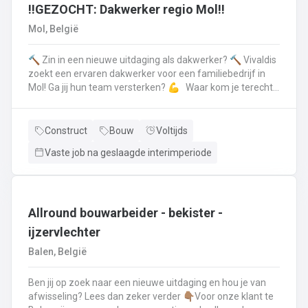
en voert het basisonderhoud uit aan de voertuigenDit alles
‼️GEZOCHT: Dakwerker regio Mol‼️
doe je met de glimlach en een grote portie enthousiasme
Mol, België
🔨 Zin in een nieuwe uitdaging als dakwerker? 🔨 Vivaldis
zoekt een ervaren dakwerker voor een familiebedrijf in
Mol! Ga jij hun team versterken? 💪 Waar kom je terecht ?
MolEen familiebedrijf gespecialiseerd in nieuwbouw als
renovatie- en herstellingswerkzaamheden aan een dak.
Wat ga je doen? 👷‍♂️ Nieuwbouw, renovaties en
Construct
Bouw
Voltijds
herstellingswerken van industriële daken.🏡 Hellende
Vaste job na geslaagde interimperiode
daken (pannen, leien,...) én platte daken.🧱 Gevel-, lood-,
zink- en koperwerken.☀️ De installatie van o.a. dakramen,
lichtkoepels, isolatie en zonnepanelen!
Allround bouwarbeider - bekister -
ijzervlechter
Balen, België
Ben jij op zoek naar een nieuwe uitdaging en hou je van
afwisseling? Lees dan zeker verder 👇🏽Voor onze klant te