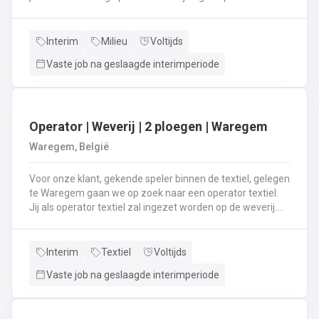
rijd met een perskraakwagenAfvalophalingVertrekplaats
Waasland
Interim
Milieu
Voltijds
Vaste job na geslaagde interimperiode
Operator | Weverij | 2 ploegen | Waregem
Waregem, België
Voor onze klant, gekende speler binnen de textiel, gelegen
te Waregem gaan we op zoek naar een operator textiel.
Jij als operator textiel zal ingezet worden op de weverij.
Je bent verantwoordelijk voor het maken van de bomen
voor de weverij;Je assembleert de voorbomen tot een
weefboom;Het herstellen van draadbreuken en draden;Je
Interim
Textiel
Voltijds
verzorgt het intellen in
Vaste job na geslaagde interimperiode
rietenJe kiest op lange termijn voor een job in een 2-
ploegenstelsel.⏰ (vroege ploeg: 5u – 13u15 / late ploeg:
13u15 – 21u30) Stuur jouw cv en motivatie via onze site