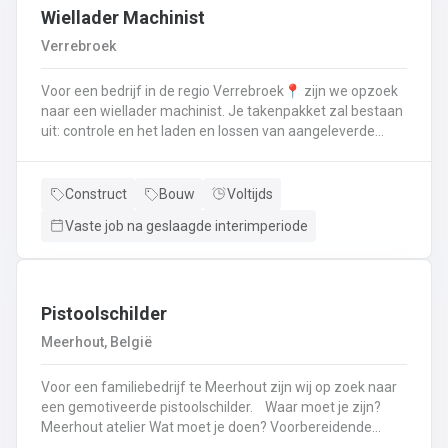
Wiellader Machinist
Verrebroek
Voor een bedrijf in de regio Verrebroek📍 zijn we opzoek
naar een wiellader machinist. Je takenpakket zal bestaan
uit: controle en het laden en lossen van aangeleverde
afvalstromenJij zorgt ervoor dat alle chauffeurs de juiste
instructies krijgen voor een efficiënte en veilige uitvoering
van hun taken.Je bedient de mengcentrale en verwerkt
Construct
Bouw
Voltijds
granulaten tot gecementeerde producten.Jij steekt je
Vaste job na geslaagde interimperiode
handen uit de mouwen om het terrein proper en
overzichtelijk te houden.Je behandelt al de machines met
zorg om hun levensduur te maximaliseren. Heb je
interesse of zit je nog met ragen laat dan zeker iets
weten of stuur je CV eens door. 052 41 11 82📞 of mail
Pistoolschilder
naar dendermonde@vivaldisconstruct.be📧
Meerhout, België
Voor een familiebedrijf te Meerhout zijn wij op zoek naar
een gemotiveerde pistoolschilder. Waar moet je zijn?
Meerhout atelier Wat moet je doen? Voorbereidende
werk: schuren, afplakken,lakwerk en grondlagenLakken