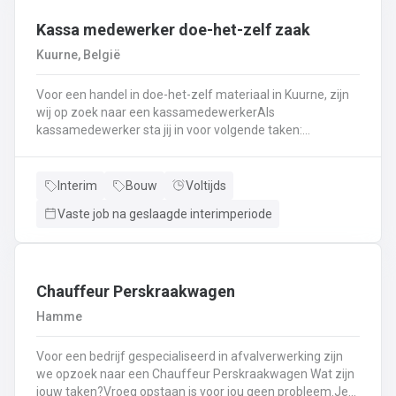
Kassa medewerker doe-het-zelf zaak
Kuurne, België
Voor een handel in doe-het-zelf materiaal in Kuurne, zijn
wij op zoek naar een kassamedewerkerAls
kassamedewerker sta jij in voor volgende taken:
Kassawerk - klantenbedieningAanvullen van rekken, klein
materiaal (licht fysiek werk)Optimale klantenserviceLicht
administratief werk - op termijn: input van klantenorders,
Interim
Bouw
Voltijds
herstellingen etc. + opvolgen Instaan voor de verfmenging
Vaste job na geslaagde interimperiode
- op termijn
Chauffeur Perskraakwagen
Hamme
Voor een bedrijf gespecialiseerd in afvalverwerking zijn
we opzoek naar een Chauffeur Perskraakwagen Wat zijn
jouw taken?Vroeg opstaan is voor jou geen probleem.Je