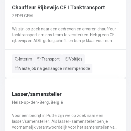
⬇️ of bel ons op 09 381 91 95!
Chauffeur Rijbewijs CE I Tanktransport
ZEDELGEM
Wij zijn op zoek naar een gedreven en ervaren chauffeur
tanktransport om ons team te versterken. Heb jij een CE-
rijbewijs en ADR-getuigschrift, en ben je klaar voor een
nieuwe uitdaging? Lees dan snel verder! Wat ga je doen?
Veilig en tijdig transporteren van diverse
vloeistoffen.Laden en lossen volgens de voorgeschreven
Interim
Transport
Voltijds
procedures.Controleren van lading en bijbehorende
Vaste job na geslaagde interimperiode
documenten.Naleven van rij- en rusttijden en ADR-
regelgeving.Uitvoeren van eerstelijns onderhoud en
inspectie van de tankwagen.Efficiënte communicatie met
planning en klanten.
Lasser/samensteller
Heist-op-den-Berg, België
Voor een bedrijf in Putte zijn we op zoek naar een
lasser/samensteller. Als lasser- samensteller ben je
voornamelijk verantwoordelijk voor het samenstellen van