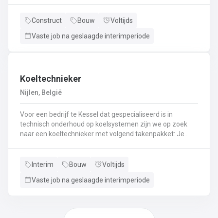
en aflakken van diverse meubelsKwaliteitscontrole
uitvoeren
Construct
Bouw
Voltijds
Vaste job na geslaagde interimperiode
Koeltechnieker
Nijlen, België
Voor een bedrijf te Kessel dat gespecialiseerd is in
technisch onderhoud op koelsystemen zijn we op zoek
naar een koeltechnieker met volgend takenpakket: Je
staat er voor in om montage, depannage en onderhoud
uit te voeren bij koel- en ventilatiesystemen bij andere
bedrijven.Je gaat koelsystemen plaatsen bij
Interim
Bouw
Voltijds
particulieren.Je gaat mee om brandblusapparaten te
Vaste job na geslaagde interimperiode
keuren.