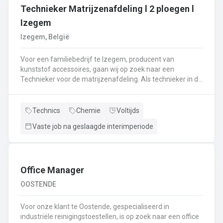
Technieker Matrijzenafdeling l 2 ploegen l
Izegem
Izegem, België
Voor een familiebedrijf te Izegem, producent van
kunststof accessoires, gaan wij op zoek naar een
Technieker voor de matrijzenafdeling. Als technieker in de
productie ben je enerzijds betrokken bij het uitvoeren van
matrijswissels.Anderzijds sta je in voor de opstart van de
productie en stel je de machines correct in.Bovendien
Technics
Chemie
Voltijds
controleer je en valideer je de opstart van nieuwe series,
Vaste job na geslaagde interimperiode
analyseer je fouten en waar nodig neem je corrigerende
maatregelen.Je controleert de conformiteit van de eerste
geproduceerde onderdelen met het oog op het opstarten
van de productie en stuurt bij waar nodig.De controle van
de veiligheidssystemen behoort eveneens tot jouw
Office Manager
takenpakket.Bij dit alles hou je een globaal overzicht van
OOSTENDE
de productie en anticipeer je op veranderingen.
Voor onze klant te Oostende, gespecialiseerd in
industriële reinigingstoestellen, is op zoek naar een office