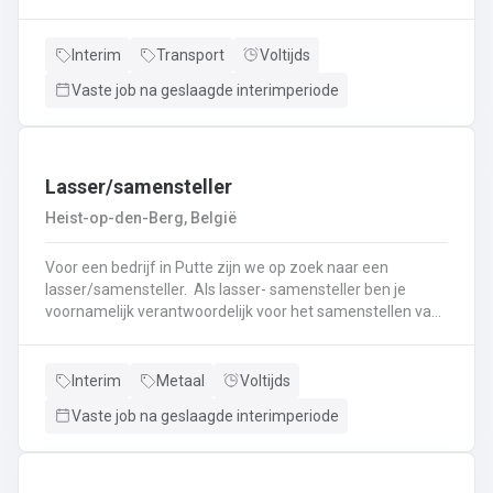
nieuwe uitdaging? Lees dan snel verder! Wat ga je doen?
Veilig en tijdig transporteren van diverse
vloeistoffen.Laden en lossen volgens de voorgeschreven
Interim
Transport
Voltijds
procedures.Controleren van lading en bijbehorende
Vaste job na geslaagde interimperiode
documenten.Naleven van rij- en rusttijden en ADR-
regelgeving.Uitvoeren van eerstelijns onderhoud en
inspectie van de tankwagen.Efficiënte communicatie met
planning en klanten.
Lasser/samensteller
Heist-op-den-Berg, België
Voor een bedrijf in Putte zijn we op zoek naar een
lasser/samensteller. Als lasser- samensteller ben je
voornamelijk verantwoordelijk voor het samenstellen van
staalconstructies en het uitvoeren van
laswerkzaamheden.Je vormt een belangrijke schakel bij
het realiseren van onze projecten.Je werkt samen met
Interim
Metaal
Voltijds
een grote groep enthousiaste collega’s.Je valt onder de
Vaste job na geslaagde interimperiode
dagelijkse leiding van Atelierverantwoordelijke.