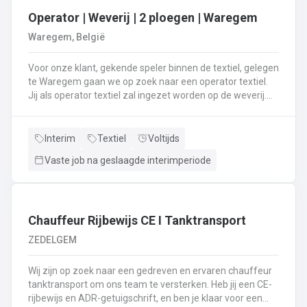
Operator | Weverij | 2 ploegen | Waregem
Waregem, België
Voor onze klant, gekende speler binnen de textiel, gelegen
te Waregem gaan we op zoek naar een operator textiel.
Jij als operator textiel zal ingezet worden op de weverij.
Je bent verantwoordelijk voor het maken van de bomen
voor de weverij;Je assembleert de voorbomen tot een
weefboom;Het herstellen van draadbreuken en draden;Je
Interim
Textiel
Voltijds
verzorgt het intellen in
Vaste job na geslaagde interimperiode
rietenJe kiest op lange termijn voor een job in een 2-
ploegenstelsel.⏰ (vroege ploeg: 5u – 13u15 / late ploeg:
13u15 – 21u30) Stuur jouw cv en motivatie via onze site
⬇️ of bel ons op 09 381 91 95!
Chauffeur Rijbewijs CE I Tanktransport
ZEDELGEM
Wij zijn op zoek naar een gedreven en ervaren chauffeur
tanktransport om ons team te versterken. Heb jij een CE-
rijbewijs en ADR-getuigschrift, en ben je klaar voor een