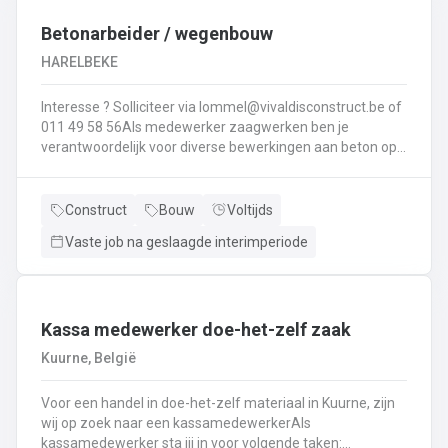
Interesse ? Solliciteer via lommel@ vivaldisconstruct.be of 011 4
Betonarbeider / wegenbouw
HARELBEKE
Interesse ? Solliciteer via lommel@vivaldisconstruct.be of
011 49 58 56Als medewerker zaagwerken ben je
verantwoordelijk voor diverse bewerkingen aan beton op
verschillende locaties doorheen België.Wat behoort er tot
jouw takenpakekt?Uitvoeren van zaag- en
boorwerk.Aanbrengen van voegvullingen.Schuren en
Construct
Bouw
Voltijds
polijsten van beton.Correct en veilig bedienen van
Vaste job na geslaagde interimperiode
machines.Diamantzagen en -boren...
Kassa medewerker doe-het-zelf zaak
Kuurne, België
Voor een handel in doe-het-zelf materiaal in Kuurne, zijn
wij op zoek naar een kassamedewerkerAls
kassamedewerker sta jij in voor volgende taken: