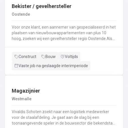
Bekister / gevelhersteller
Oostende
Voor onze klant, een aannemer van gespecialiseerd in het
plaatsen van nieuwbouwappartementen van plus 10
hoog, zoeken wij een gevelhersteller regio Oostende.Als
gevelhersteller, betonarbeider, bekister wordt je
tewerkgesteld in kleine ploegen van een 3 à 5-tal
collegas. Je zal voornamelijk ingezet worden voor:
Construct
Bouw
Voltijds
Reinigen renoveren en beschermen van industriële
Vaste job na geslaagde interimperiode
gevel;Opnieuw voegen van bakstenen;Renovatie van
gevelbekleding;Gebruik maken van deze technieken: crepi
bepleistering steenstrips hout bakstenen;Verwijderen van
slechte beton herbehandelen van de aangetaste
wapening en voorzien van een beschermlaag;Herstellen
Magazijnier
van beton met hoogwaardige reparatiemortel. Beton is je
Westmalle
2de natuur en heeft weinig geheimen voor jou. Je weet de
vrijheid in de bouwsector te waarderen en weet van
Vivaldis Schoten zoekt naar een logistiek medewerker
aanpakken. Dan is dit zeker de job voor jou!
voor de staalafdeling. Je gaat aan de slag bij een
toonaangevende speler in de bouwsector die bekendstaat