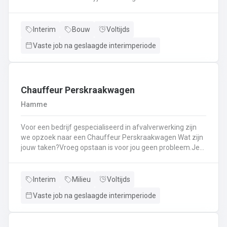
Kassawerk - klantenbedieningAanvullen van rekken, klein
materiaal (licht fysiek werk)Optimale klantenserviceLicht
administratief werk - op termijn: input van klantenorders,
Interim
Bouw
Voltijds
herstellingen etc. + opvolgen Instaan voor de verfmenging
Vaste job na geslaagde interimperiode
- op termijn
Chauffeur Perskraakwagen
Hamme
Voor een bedrijf gespecialiseerd in afvalverwerking zijn
we opzoek naar een Chauffeur Perskraakwagen Wat zijn
jouw taken?Vroeg opstaan is voor jou geen probleem.Je
rijd met een perskraakwagenAfvalophalingVertrekplaats
Waasland
Interim
Milieu
Voltijds
Vaste job na geslaagde interimperiode