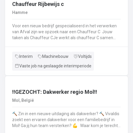
op.Plichtsbewust werken: Je voert brandstofleveringen
Chauffeur Rijbewijs c
steeds veilig en netjes uit.Fit blijven: Je blijft in beweging
Hamme
tijdens je werk – extra fitness is overbodig!Trots op je
truck: Je houdt je eigen Scania of Volvo in topconditie, en
Voor een nieuw bedrijf gespecialiseerd in het verwerken
meldt technische problemen tijdig.Werken aan de beste
van Afval zijn we opzoek naar een Chauffeur C Jouw
versie van jezelf: Elke dag werk je aan jezelf, door continu
taken als Chauffeur CJe werkt als chauffeur C samen
te leren en verbeteren.
met een collega in een team dat de rolcontainers gaat
ledigen bij onze klantenHierbij volg je nauwgezet de
veiligheidsvoorschriften, het verkeersreglement en de
Interim
Machinebouw
Voltijds
technische procedures van de werkmiddelen (beladings-
Vaste job na geslaagde interimperiode
en perssysteem van de ophaalwagen). Veiligheid komt
steeds op de eerste plaats!Je rijdt economisch, defensief
en milieubewustJe registreert en volgt
activiteitengegevens op via de boordcomputerJe reinigt
en voert het basisonderhoud uit aan de voertuigenDit alles
‼️GEZOCHT: Dakwerker regio Mol‼️
doe je met de glimlach en een grote portie enthousiasme
Mol, België
🔨 Zin in een nieuwe uitdaging als dakwerker? 🔨 Vivaldis
zoekt een ervaren dakwerker voor een familiebedrijf in
Mol! Ga jij hun team versterken? 💪 Waar kom je terecht ?
MolEen familiebedrijf gespecialiseerd in nieuwbouw als