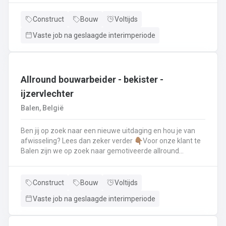
renovatie- en herstellingswerkzaamheden aan een dak.
Wat ga je doen? 👷‍♂️ Nieuwbouw, renovaties en
Construct
Bouw
Voltijds
herstellingswerken van industriële daken.🏡 Hellende
Vaste job na geslaagde interimperiode
daken (pannen, leien,...) én platte daken.🧱 Gevel-, lood-,
zink- en koperwerken.☀️ De installatie van o.a. dakramen,
lichtkoepels, isolatie en zonnepanelen!
Allround bouwarbeider - bekister -
ijzervlechter
Balen, België
Ben jij op zoek naar een nieuwe uitdaging en hou je van
afwisseling? Lees dan zeker verder 👇🏽Voor onze klant te
Balen zijn we op zoek naar gemotiveerde allround
bouwarbeider die thuis is binnen de bouwwereld, specifiek
binnen het bekisten & ijzervlechter 💪🏽 Jouw takenpakket :
🧱 Bewapening maken voor betonconstructies (vloeren,
Construct
Bouw
Voltijds
kolommen, fundering,..) en plaatsenWapeningsstaven op
Vaste job na geslaagde interimperiode
maat maken (knippen en buigen) en
plaatsenOndersteunen bij het bekisten + storten van
beton op de werf...