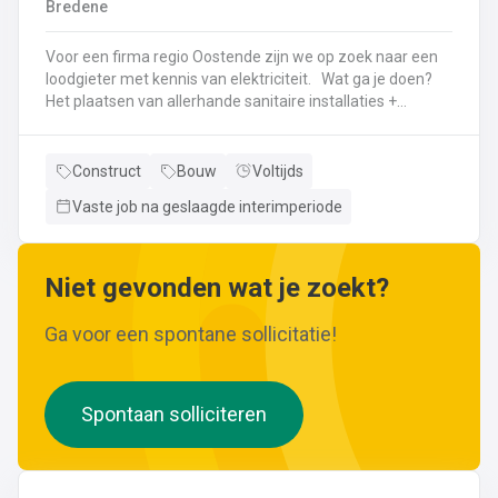
Bredene
wijzigingen aan leidingen aanbrengen.Werken met
ferrometalen zoals gietijzer en staal.
Voor een firma regio Oostende zijn we op zoek naar een
loodgieter met kennis van elektriciteit. Wat ga je doen?
Het plaatsen van allerhande sanitaire installaties +
centrale verwarmingLeggen en aansluiten van leidingen,
buizen,...Plaatsen van verwarmingsketels, radiatoren,
sanitaire toestellenBij Klanten herstellingen gaan
Construct
Bouw
Voltijds
uitvoeren
Vaste job na geslaagde interimperiode
Neem gerust de vacature even door! Indien je nog vragen hebt, k
Niet gevonden wat je zoekt?
Ga voor een spontane sollicitatie!
Spontaan solliciteren