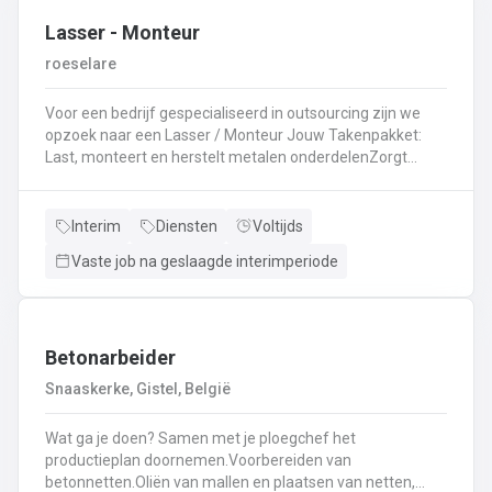
Lasser - Monteur
roeselare
Voor een bedrijf gespecialiseerd in outsourcing zijn we
opzoek naar een Lasser / Monteur Jouw Takenpakket:
Last, monteert en herstelt metalen onderdelenZorgt
ervoor dat alle onderdelen piekfijn en veilig in elkaar
zittenLeest technische plannen en tekeningen met
gemakBepaalt en past de juiste lastechniek toe
Interim
Diensten
Voltijds
(MIG/MAG, TIG, MMA)Werkt nauwkeurig en
Vaste job na geslaagde interimperiode
kwaliteitsgericht volgens veiligheidsvoorschriftenDraagt
bij aan een stevige en duurzame basis voor elk project
Betonarbeider
Snaaskerke, Gistel, België
Wat ga je doen? Samen met je ploegchef het
productieplan doornemen.Voorbereiden van
betonnetten.Oliën van mallen en plaatsen van netten,