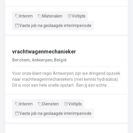
haken, en wapening in de bekisting.Gieten van
beton.Ontkisten van vormen en uitvoeren van de
eindafwerking.Frezen, boren, en zagen in de
Interim
Materialen
Voltijds
producten.Schoonmaken van mallen en zorgen dat ze
Vaste job na geslaagde interimperiode
klaar zijn voor gebruik.Opruimen van de werkplaats en
naleven van veiligheids-, kwaliteits-, en milieuregels.
vrachtwagenmechanieker
Berchem, Antwerpen, België
Voor onze klant regio Antwerpen zijn we dringend opzoek
naar vrachtwagenmechaniekers (met kennis hydraulica).
Dit is voor een hele snelle opstart. Ben jij een echte
specialist in techniek van vrachtwagens? Ben
je gepassioneerd door vrachtwagens en hun mechaniek?
Dan ben jij de persoon die wij zoeken!
Interim
Diensten
Voltijds
Vaste job na geslaagde interimperiode