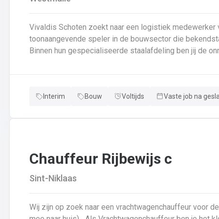
Vivaldis Schoten zoekt naar een logistiek medewerker vo
toonaangevende speler in de bouwsector die bekendstaat
Binnen hun gespecialiseerde staalafdeling ben jij de on
van de interne goederenstroom en het transport. Je we
efficiëntie centraal staan. 📍 Wat kan je van de job verwachten? Laden van vrachtwagens: Je zorgt ervoor
dat afgewerkte staalconstructies correct en tijdig op d
Interim
Bouw
Voltijds
Vaste job na gesl
nauwgezet de vrachtbrieven en veiligheidsregels volgt.I
verplaatsen van zware componenten tussen de lashal, de
Assistentie in de schilderhal: Je ondersteunt het proce
draaien tussen de verschillende fases van de oppervla
Chauffeur Rijbewijs c
Sint-Niklaas
Wij zijn op zoek naar een vrachtwagenchauffeur voor d
mee naar huis) Als Vrachtwagenchauffeur ben je het kloppend hart van ons bedrijf.Je bezorgt onze