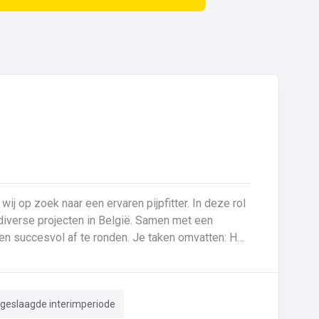
 wij op zoek naar een ervaren pijpfitter. In deze rol
p diverse projecten in België. Samen met een
f te ronden. Je taken omvatten: Het
tes (0,5 mm tot >20 mm in staal en inox).Montage
derhoud aan machines en installaties.Kritische
en nameten van leidingen.Documentatie van lassen
 geslaagde interimperiode
g van ISO-tekeningen en P&ID’s.Herstellingen en