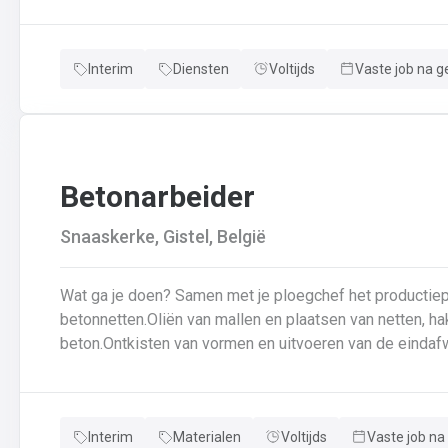
veiligheidsvoorschriftenDraagt bij aan een stevige en d
Interim
Diensten
Voltijds
Vaste job na g
Betonarbeider
Snaaskerke, Gistel, België
Wat ga je doen? Samen met je ploegchef het productieplan doornemen.Voorbereiden van
betonnetten.Oliën van mallen en plaatsen van netten, ha
beton.Ontkisten van vormen en uitvoeren van de eindafw
producten.Schoonmaken van mallen en zorgen dat ze kla
en naleven van veiligheids-, kwaliteits-, en milieuregels
Interim
Materialen
Voltijds
Vaste job na