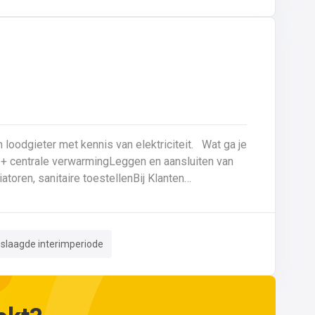
talen zoals gietijzer en staal.
eter met kennis van elektriciteit. Wat ga je
atoren, sanitaire toestellenBij Klanten
n hebt, kan je ons telefonisch of via mail bereiken op 059 80 8
eslaagde interimperiode