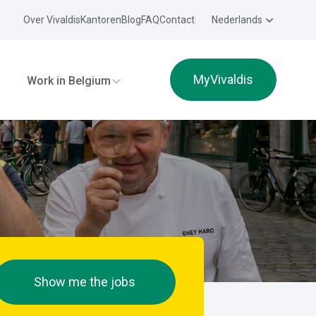
Over Vivaldis
Kantoren
Blog
FAQ
Contact
Nederlands
MyVivaldis
Work in Belgium
Show me the jobs