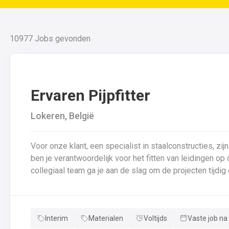
10977
Jobs gevonden
Ervaren Pijpfitter
Lokeren, België
Voor onze klant, een specialist in staalconstructies, zijn
ben je verantwoordelijk voor het fitten van leidingen o
collegiaal team ga je aan de slag om de projecten tijdig en succesvol a
fitten van leidingen van verschillende diameters en dik
van leidingen in samenwerking met je collega’s.Basison
controle van de kwaliteit van laswerk en assemblages 
Interim
Materialen
Voltijds
Vaste job na
en bijhouden van lasdossiers.Interpretatie en uitvoerin