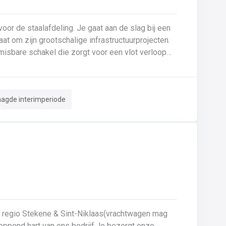
or de staalafdeling. Je gaat aan de slag bij een
 om zijn grootschalige infrastructuurprojecten.
misbare schakel die zorgt voor een vlot verloop
rkt op een modern terrein waar vakmanschap en
e vrachtwagens worden geladen, waarbij je
aagde interimperiode
ntern transport: Je bent verantwoordelijk voor het
 tussenstockage en het buitenterrein. 🛠️
s door staalelementen klaar te leggen en om te
ktebehandeling.Terreinbeheer: Je waakt over de
orde en netheid op het buitenterrein door afval en stapelhout correct te sorteren en op te ruimen. ✅
e regio Stekene & Sint-Niklaas(vrachtwagen mag