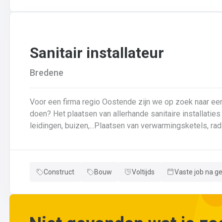
wijzigingen aan leidingen aanbrengen.Werken met ferrome
Sanitair installateur
Bredene
Voor een firma regio Oostende zijn we op zoek naar een loodgi
doen? Het plaatsen van allerhande sanitaire installaties + centrale verwarmingLeggen en aansluiten van
leidingen, buizen,...Plaatsen van verwarmingsketels, radi
herstellingen gaan uitvoeren
Neem gerust de vacature even door! Indien je nog vrage
Construct
Bouw
Voltijds
Vaste job na g