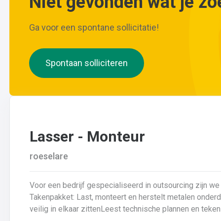
Niet gevonden wat je zo
Ga voor een spontane sollicitatie!
Spontaan solliciteren
Lasser - Monteur
roeselare
Voor een bedrijf gespecialiseerd in outsourcing zijn we 
Takenpakket: Last, monteert en herstelt metalen onderdelenZorgt ervoor dat alle onderdelen piekfijn en
veilig in elkaar zittenLeest technische plannen en tek
lastechniek toe (MIG/MAG, TIG, MMA)Werkt nauwkeurig 