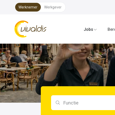
Werknemer
Werkgever
Vivaldis Interim
Jobs
Ber
Zoeken op functie