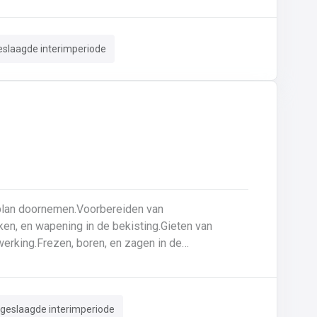
uurzame basis voor elk project
eslaagde interimperiode
ken, en wapening in de bekisting.Gieten van
erking.Frezen, boren, en zagen in de
ar zijn voor gebruik.Opruimen van de werkplaats
.
 geslaagde interimperiode