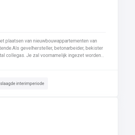
 het plaatsen van nieuwbouwappartementen van
ende.Als gevelhersteller, betonarbeider, bekister
tal collegas. Je zal voornamelijk ingezet worden
le gevel;Opnieuw voegen van bakstenen;Renovatie
 crepi bepleistering steenstrips hout
n van de aangetaste wapening en voorzien van
eslaagde interimperiode
. Beton is je 2de natuur en
 de bouwsector te waarderen en weet van