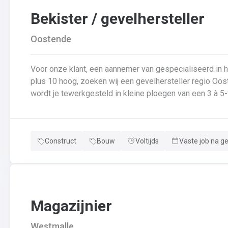
Bekister / gevelhersteller
Oostende
Voor onze klant, een aannemer van gespecialiseerd in
plus 10 hoog, zoeken wij een gevelhersteller regio Oost
wordt je tewerkgesteld in kleine ploegen van een 3 à 5-
voor: Reinigen renoveren en beschermen van industrië
van gevelbekleding;Gebruik maken van deze technieken:
bakstenen;Verwijderen van slechte beton herbehandele
Construct
Bouw
Voltijds
Vaste job na g
een beschermlaag;Herstellen van beton met hoogwaardige reparatiemortel
heeft weinig geheimen voor jou. Je weet de vrijheid in
aanpakken. Dan is dit zeker de job voor jou!
Magazijnier
Westmalle