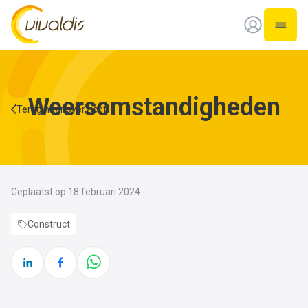
Vivaldis Interim
Open 
Weersomstandigheden
Terug naar overzicht
Geplaatst op 18 februari 2024
Construct