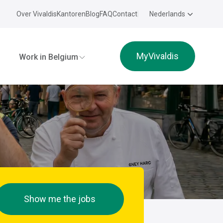
Over Vivaldis
Kantoren
Blog
FAQ
Contact
Nederlands
MyVivaldis
Work in Belgium
Show me the jobs