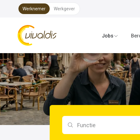
Werknemer
Werkgever
Vivaldis Interim
Jobs
Ber
Zoeken op functie