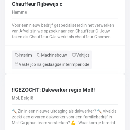
op.Plichtsbewust werken: Je voert brandstofleveringen
Chauffeur Rijbewijs c
steeds veilig en netjes uit.Fit blijven: Je blijft in beweging
Hamme
tijdens je werk – extra fitness is overbodig!Trots op je
truck: Je houdt je eigen Scania of Volvo in topconditie, en
Voor een nieuw bedrijf gespecialiseerd in het verwerken
meldt technische problemen tijdig.Werken aan de beste
van Afval zijn we opzoek naar een Chauffeur C Jouw
versie van jezelf: Elke dag werk je aan jezelf, door continu
taken als Chauffeur CJe werkt als chauffeur C samen
te leren en verbeteren.
met een collega in een team dat de rolcontainers gaat
ledigen bij onze klantenHierbij volg je nauwgezet de
veiligheidsvoorschriften, het verkeersreglement en de
Interim
Machinebouw
Voltijds
technische procedures van de werkmiddelen (beladings-
Vaste job na geslaagde interimperiode
en perssysteem van de ophaalwagen). Veiligheid komt
steeds op de eerste plaats!Je rijdt economisch, defensief
en milieubewustJe registreert en volgt
activiteitengegevens op via de boordcomputerJe reinigt
en voert het basisonderhoud uit aan de voertuigenDit alles
‼️GEZOCHT: Dakwerker regio Mol‼️
doe je met de glimlach en een grote portie enthousiasme
Mol, België
🔨 Zin in een nieuwe uitdaging als dakwerker? 🔨 Vivaldis
zoekt een ervaren dakwerker voor een familiebedrijf in
Mol! Ga jij hun team versterken? 💪 Waar kom je terecht ?
MolEen familiebedrijf gespecialiseerd in nieuwbouw als