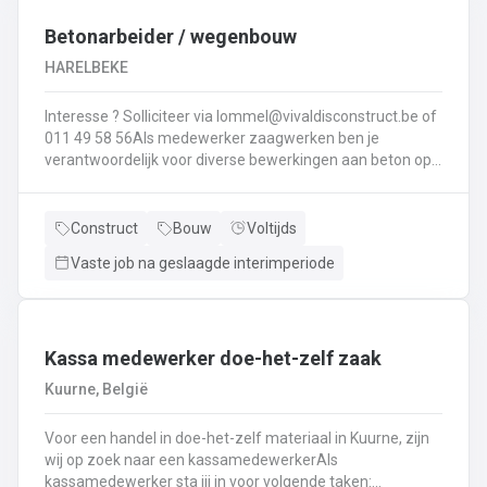
Interesse ? Solliciteer via lommel@ vivaldisconstruct.be of 011 4
Betonarbeider / wegenbouw
HARELBEKE
Interesse ? Solliciteer via lommel@vivaldisconstruct.be of
011 49 58 56Als medewerker zaagwerken ben je
verantwoordelijk voor diverse bewerkingen aan beton op
verschillende locaties doorheen België.Wat behoort er tot
jouw takenpakekt?Uitvoeren van zaag- en
boorwerk.Aanbrengen van voegvullingen.Schuren en
Construct
Bouw
Voltijds
polijsten van beton.Correct en veilig bedienen van
Vaste job na geslaagde interimperiode
machines.Diamantzagen en -boren...
Kassa medewerker doe-het-zelf zaak
Kuurne, België
Voor een handel in doe-het-zelf materiaal in Kuurne, zijn
wij op zoek naar een kassamedewerkerAls
kassamedewerker sta jij in voor volgende taken: