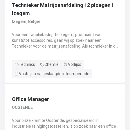
Technieker Matrijzenafdeling l 2 ploegen l
Izegem
Izegem, België
Voor een familiebedrijf te Izegem, producent van
kunststof accessoires, gaan wij op zoek naar een
Technieker voor de matrijzenafdeling. Als technieker in de
productie ben je enerzijds betrokken bij het uitvoeren van
matrijswissels.Anderzijds sta je in voor de opstart van de
productie en stel je de machines correct in.Bovendien
Technics
Chemie
Voltijds
controleer je en valideer je de opstart van nieuwe series,
Vaste job na geslaagde interimperiode
analyseer je fouten en waar nodig neem je corrigerende
maatregelen.Je controleert de conformiteit van de eerste
geproduceerde onderdelen met het oog op het opstarten
van de productie en stuurt bij waar nodig.De controle van
de veiligheidssystemen behoort eveneens tot jouw
Office Manager
takenpakket.Bij dit alles hou je een globaal overzicht van
OOSTENDE
de productie en anticipeer je op veranderingen.
Voor onze klant te Oostende, gespecialiseerd in
industriële reinigingstoestellen, is op zoek naar een office