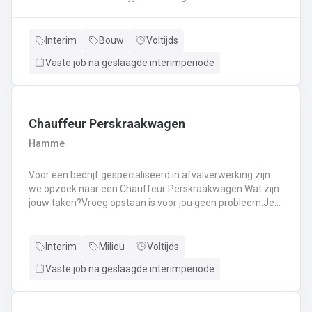
Kassawerk - klantenbedieningAanvullen van rekken, klein
materiaal (licht fysiek werk)Optimale klantenserviceLicht
administratief werk - op termijn: input van klantenorders,
Interim
Bouw
Voltijds
herstellingen etc. + opvolgen Instaan voor de verfmenging
Vaste job na geslaagde interimperiode
- op termijn
Chauffeur Perskraakwagen
Hamme
Voor een bedrijf gespecialiseerd in afvalverwerking zijn
we opzoek naar een Chauffeur Perskraakwagen Wat zijn
jouw taken?Vroeg opstaan is voor jou geen probleem.Je
rijd met een perskraakwagenAfvalophalingVertrekplaats
Waasland
Interim
Milieu
Voltijds
Vaste job na geslaagde interimperiode