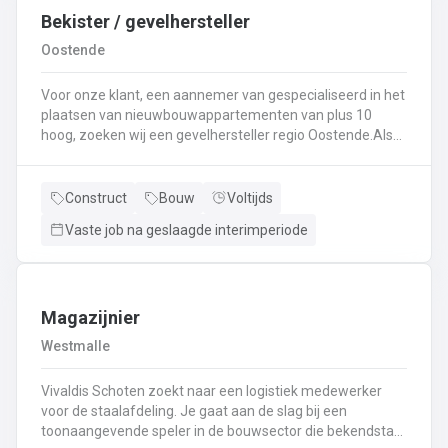
Bekister / gevelhersteller
Oostende
Voor onze klant, een aannemer van gespecialiseerd in het
plaatsen van nieuwbouwappartementen van plus 10
hoog, zoeken wij een gevelhersteller regio Oostende.Als
gevelhersteller, betonarbeider, bekister wordt je
tewerkgesteld in kleine ploegen van een 3 à 5-tal
collegas. Je zal voornamelijk ingezet worden voor:
Construct
Bouw
Voltijds
Reinigen renoveren en beschermen van industriële
Vaste job na geslaagde interimperiode
gevel;Opnieuw voegen van bakstenen;Renovatie van
gevelbekleding;Gebruik maken van deze technieken: crepi
bepleistering steenstrips hout bakstenen;Verwijderen van
slechte beton herbehandelen van de aangetaste
wapening en voorzien van een beschermlaag;Herstellen
Magazijnier
van beton met hoogwaardige reparatiemortel. Beton is je
Westmalle
2de natuur en heeft weinig geheimen voor jou. Je weet de
vrijheid in de bouwsector te waarderen en weet van
Vivaldis Schoten zoekt naar een logistiek medewerker
aanpakken. Dan is dit zeker de job voor jou!
voor de staalafdeling. Je gaat aan de slag bij een
toonaangevende speler in de bouwsector die bekendstaat