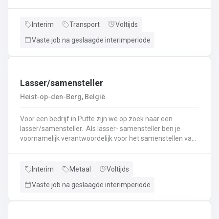
nieuwe uitdaging? Lees dan snel verder! Wat ga je doen?
Veilig en tijdig transporteren van diverse
vloeistoffen.Laden en lossen volgens de voorgeschreven
Interim
Transport
Voltijds
procedures.Controleren van lading en bijbehorende
Vaste job na geslaagde interimperiode
documenten.Naleven van rij- en rusttijden en ADR-
regelgeving.Uitvoeren van eerstelijns onderhoud en
inspectie van de tankwagen.Efficiënte communicatie met
planning en klanten.
Lasser/samensteller
Heist-op-den-Berg, België
Voor een bedrijf in Putte zijn we op zoek naar een
lasser/samensteller. Als lasser- samensteller ben je
voornamelijk verantwoordelijk voor het samenstellen van
staalconstructies en het uitvoeren van
laswerkzaamheden.Je vormt een belangrijke schakel bij
het realiseren van onze projecten.Je werkt samen met
Interim
Metaal
Voltijds
een grote groep enthousiaste collega’s.Je valt onder de
Vaste job na geslaagde interimperiode
dagelijkse leiding van Atelierverantwoordelijke.