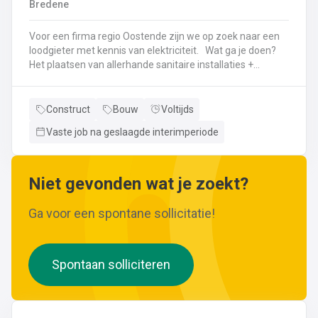
Bredene
wijzigingen aan leidingen aanbrengen.Werken met
ferrometalen zoals gietijzer en staal.
Voor een firma regio Oostende zijn we op zoek naar een
loodgieter met kennis van elektriciteit. Wat ga je doen?
Het plaatsen van allerhande sanitaire installaties +
centrale verwarmingLeggen en aansluiten van leidingen,
buizen,...Plaatsen van verwarmingsketels, radiatoren,
sanitaire toestellenBij Klanten herstellingen gaan
Construct
Bouw
Voltijds
uitvoeren
Vaste job na geslaagde interimperiode
Neem gerust de vacature even door! Indien je nog vragen hebt, k
Niet gevonden wat je zoekt?
Ga voor een spontane sollicitatie!
Spontaan solliciteren