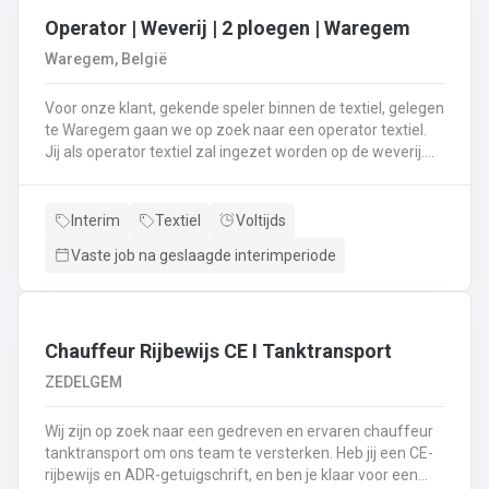
Operator | Weverij | 2 ploegen | Waregem
Waregem, België
Voor onze klant, gekende speler binnen de textiel, gelegen
te Waregem gaan we op zoek naar een operator textiel.
Jij als operator textiel zal ingezet worden op de weverij.
Je bent verantwoordelijk voor het maken van de bomen
voor de weverij;Je assembleert de voorbomen tot een
weefboom;Het herstellen van draadbreuken en draden;Je
Interim
Textiel
Voltijds
verzorgt het intellen in
Vaste job na geslaagde interimperiode
rietenJe kiest op lange termijn voor een job in een 2-
ploegenstelsel.⏰ (vroege ploeg: 5u – 13u15 / late ploeg:
13u15 – 21u30) Stuur jouw cv en motivatie via onze site
⬇️ of bel ons op 09 381 91 95!
Chauffeur Rijbewijs CE I Tanktransport
ZEDELGEM
Wij zijn op zoek naar een gedreven en ervaren chauffeur
tanktransport om ons team te versterken. Heb jij een CE-
rijbewijs en ADR-getuigschrift, en ben je klaar voor een