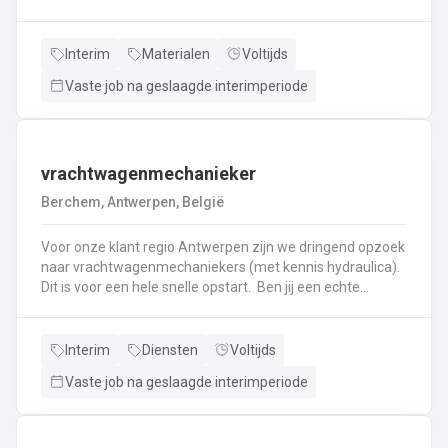
haken, en wapening in de bekisting.Gieten van
beton.Ontkisten van vormen en uitvoeren van de
eindafwerking.Frezen, boren, en zagen in de
Interim
Materialen
Voltijds
producten.Schoonmaken van mallen en zorgen dat ze
Vaste job na geslaagde interimperiode
klaar zijn voor gebruik.Opruimen van de werkplaats en
naleven van veiligheids-, kwaliteits-, en milieuregels.
vrachtwagenmechanieker
Berchem, Antwerpen, België
Voor onze klant regio Antwerpen zijn we dringend opzoek
naar vrachtwagenmechaniekers (met kennis hydraulica).
Dit is voor een hele snelle opstart. Ben jij een echte
specialist in techniek van vrachtwagens? Ben
je gepassioneerd door vrachtwagens en hun mechaniek?
Dan ben jij de persoon die wij zoeken!
Interim
Diensten
Voltijds
Vaste job na geslaagde interimperiode