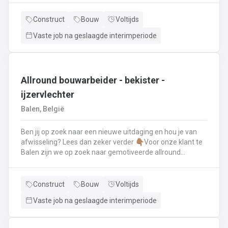
renovatie- en herstellingswerkzaamheden aan een dak.
Wat ga je doen? 👷‍♂️ Nieuwbouw, renovaties en
Construct
Bouw
Voltijds
herstellingswerken van industriële daken.🏡 Hellende
Vaste job na geslaagde interimperiode
daken (pannen, leien,...) én platte daken.🧱 Gevel-, lood-,
zink- en koperwerken.☀️ De installatie van o.a. dakramen,
lichtkoepels, isolatie en zonnepanelen!
Allround bouwarbeider - bekister -
ijzervlechter
Balen, België
Ben jij op zoek naar een nieuwe uitdaging en hou je van
afwisseling? Lees dan zeker verder 👇🏽Voor onze klant te
Balen zijn we op zoek naar gemotiveerde allround
bouwarbeider die thuis is binnen de bouwwereld, specifiek
binnen het bekisten & ijzervlechter 💪🏽 Jouw takenpakket :
🧱 Bewapening maken voor betonconstructies (vloeren,
Construct
Bouw
Voltijds
kolommen, fundering,..) en plaatsenWapeningsstaven op
Vaste job na geslaagde interimperiode
maat maken (knippen en buigen) en
plaatsenOndersteunen bij het bekisten + storten van
beton op de werf...