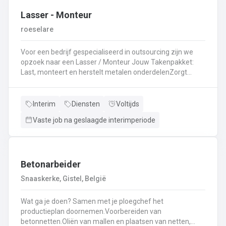
Lasser - Monteur
roeselare
Voor een bedrijf gespecialiseerd in outsourcing zijn we
opzoek naar een Lasser / Monteur Jouw Takenpakket:
Last, monteert en herstelt metalen onderdelenZorgt
ervoor dat alle onderdelen piekfijn en veilig in elkaar
zittenLeest technische plannen en tekeningen met
gemakBepaalt en past de juiste lastechniek toe
Interim
Diensten
Voltijds
(MIG/MAG, TIG, MMA)Werkt nauwkeurig en
Vaste job na geslaagde interimperiode
kwaliteitsgericht volgens veiligheidsvoorschriftenDraagt
bij aan een stevige en duurzame basis voor elk project
Betonarbeider
Snaaskerke, Gistel, België
Wat ga je doen? Samen met je ploegchef het
productieplan doornemen.Voorbereiden van
betonnetten.Oliën van mallen en plaatsen van netten,