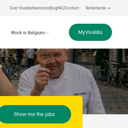
Over Vivaldis
Kantoren
Blog
FAQ
Contact
Nederlands
MyVivaldis
Work in Belgium
Show me the jobs