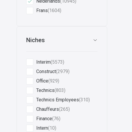
Nederlands
(10945)
Frans
(1604)
Niches
Interim
(5573)
Construct
(2979)
Office
(929)
Technics
(803)
Technics Employees
(310)
Chauffeurs
(265)
Finance
(76)
Intern
(10)