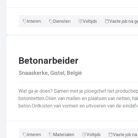
veiligheidsvoorschriftenDraagt bij aan een stevige en d
Interim
Diensten
Voltijds
Vaste job na g
Betonarbeider
Snaaskerke, Gistel, België
Wat ga je doen? Samen met je ploegchef het productieplan doornemen.Voorbereiden van
betonnetten.Oliën van mallen en plaatsen van netten, ha
beton.Ontkisten van vormen en uitvoeren van de eindafw
producten.Schoonmaken van mallen en zorgen dat ze kla
en naleven van veiligheids-, kwaliteits-, en milieuregels
Interim
Materialen
Voltijds
Vaste job na