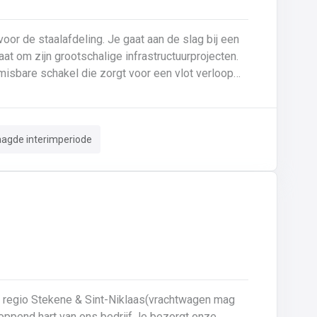
or de staalafdeling. Je gaat aan de slag bij een
 om zijn grootschalige infrastructuurprojecten.
misbare schakel die zorgt voor een vlot verloop
rkt op een modern terrein waar vakmanschap en
e vrachtwagens worden geladen, waarbij je
aagde interimperiode
ntern transport: Je bent verantwoordelijk voor het
 tussenstockage en het buitenterrein. 🛠️
s door staalelementen klaar te leggen en om te
ktebehandeling.Terreinbeheer: Je waakt over de
orde en netheid op het buitenterrein door afval en stapelhout correct te sorteren en op te ruimen. ✅
e regio Stekene & Sint-Niklaas(vrachtwagen mag