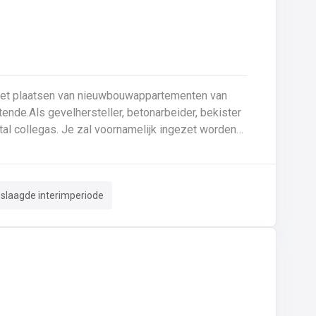
 het plaatsen van nieuwbouwappartementen van
ende.Als gevelhersteller, betonarbeider, bekister
tal collegas. Je zal voornamelijk ingezet worden
le gevel;Opnieuw voegen van bakstenen;Renovatie
 crepi bepleistering steenstrips hout
n van de aangetaste wapening en voorzien van
eslaagde interimperiode
. Beton is je 2de natuur en
 de bouwsector te waarderen en weet van