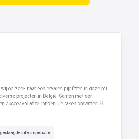
 wij op zoek naar een ervaren pijpfitter. In deze rol
p diverse projecten in België. Samen met een
f te ronden. Je taken omvatten: Het
tes (0,5 mm tot >20 mm in staal en inox).Montage
derhoud aan machines en installaties.Kritische
en nameten van leidingen.Documentatie van lassen
 geslaagde interimperiode
g van ISO-tekeningen en P&ID’s.Herstellingen en