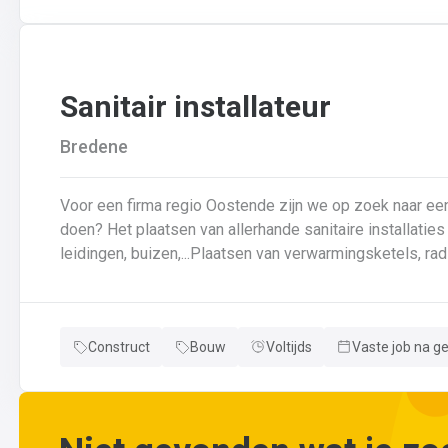
wijzigingen aan leidingen aanbrengen.Werken met ferrome
Sanitair installateur
Bredene
Voor een firma regio Oostende zijn we op zoek naar een loodgi
doen? Het plaatsen van allerhande sanitaire installaties + centrale verwarmingLeggen en aansluiten van
leidingen, buizen,...Plaatsen van verwarmingsketels, radi
herstellingen gaan uitvoeren
Neem gerust de vacature even door! Indien je nog vrage
Construct
Bouw
Voltijds
Vaste job na g