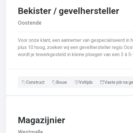
Bekister / gevelhersteller
Oostende
Voor onze klant, een aannemer van gespecialiseerd in
plus 10 hoog, zoeken wij een gevelhersteller regio Oost
wordt je tewerkgesteld in kleine ploegen van een 3 à 5-
voor: Reinigen renoveren en beschermen van industrië
van gevelbekleding;Gebruik maken van deze technieken:
bakstenen;Verwijderen van slechte beton herbehandele
Construct
Bouw
Voltijds
Vaste job na g
een beschermlaag;Herstellen van beton met hoogwaardige reparatiemortel
heeft weinig geheimen voor jou. Je weet de vrijheid in
aanpakken. Dan is dit zeker de job voor jou!
Magazijnier
Westmalle