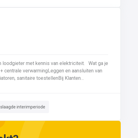
talen zoals gietijzer en staal.
eter met kennis van elektriciteit. Wat ga je
atoren, sanitaire toestellenBij Klanten
n hebt, kan je ons telefonisch of via mail bereiken op 059 80 8
eslaagde interimperiode