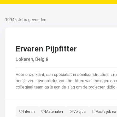
10945
Jobs gevonden
Ervaren Pijpfitter
Lokeren, België
Voor onze klant, een specialist in staalconstructies, zijn
ben je verantwoordelijk voor het fitten van leidingen o
collegiaal team ga je aan de slag om de projecten tijdig en succesvol a
fitten van leidingen van verschillende diameters en dik
van leidingen in samenwerking met je collega’s.Basison
controle van de kwaliteit van laswerk en assemblages 
Interim
Materialen
Voltijds
Vaste job na
en bijhouden van lasdossiers.Interpretatie en uitvoerin