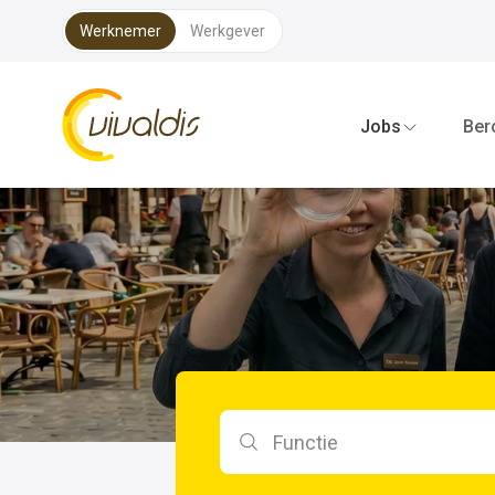
Werknemer
Werkgever
Vivaldis Interim
Jobs
Ber
Zoeken op functie