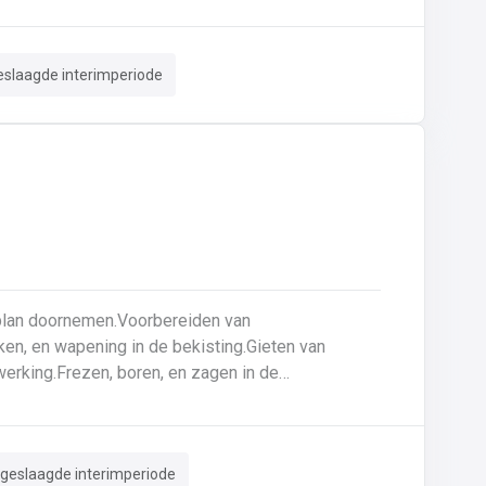
uurzame basis voor elk project
eslaagde interimperiode
ken, en wapening in de bekisting.Gieten van
erking.Frezen, boren, en zagen in de
ar zijn voor gebruik.Opruimen van de werkplaats
.
 geslaagde interimperiode