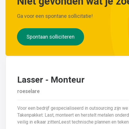
Niet gevonden wat je zo
Ga voor een spontane sollicitatie!
Spontaan solliciteren
Lasser - Monteur
roeselare
Voor een bedrijf gespecialiseerd in outsourcing zijn we 
Takenpakket: Last, monteert en herstelt metalen onderdelenZorgt ervoor dat alle onderdelen piekfijn en
veilig in elkaar zittenLeest technische plannen en tek
lastechniek toe (MIG/MAG, TIG, MMA)Werkt nauwkeurig 