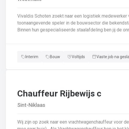
Vivaldis Schoten zoekt naar een logistiek medewerker vo
toonaangevende speler in de bouwsector die bekendstaat
Binnen hun gespecialiseerde staalafdeling ben jij de on
van de interne goederenstroom en het transport. Je we
efficiëntie centraal staan. 📍 Wat kan je van de job verwachten? Laden van vrachtwagens: Je zorgt ervoor
dat afgewerkte staalconstructies correct en tijdig op d
Interim
Bouw
Voltijds
Vaste job na gesl
nauwgezet de vrachtbrieven en veiligheidsregels volgt.I
verplaatsen van zware componenten tussen de lashal, de
Assistentie in de schilderhal: Je ondersteunt het proce
draaien tussen de verschillende fases van de oppervla
Chauffeur Rijbewijs c
Sint-Niklaas
Wij zijn op zoek naar een vrachtwagenchauffeur voor d
mee naar huis) Als Vrachtwagenchauffeur ben je het kloppend hart van ons bedrijf.Je bezorgt onze