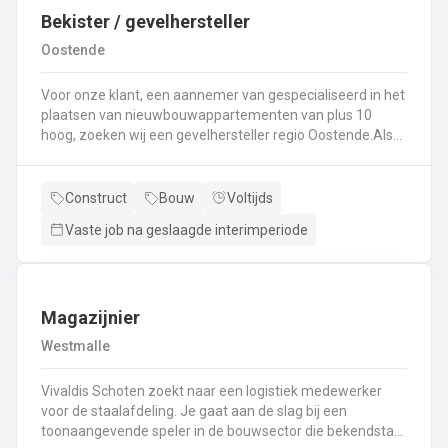
Bekister / gevelhersteller
Oostende
Voor onze klant, een aannemer van gespecialiseerd in het
plaatsen van nieuwbouwappartementen van plus 10
hoog, zoeken wij een gevelhersteller regio Oostende.Als
gevelhersteller, betonarbeider, bekister wordt je
tewerkgesteld in kleine ploegen van een 3 à 5-tal
collegas. Je zal voornamelijk ingezet worden voor:
Construct
Bouw
Voltijds
Reinigen renoveren en beschermen van industriële
Vaste job na geslaagde interimperiode
gevel;Opnieuw voegen van bakstenen;Renovatie van
gevelbekleding;Gebruik maken van deze technieken: crepi
bepleistering steenstrips hout bakstenen;Verwijderen van
slechte beton herbehandelen van de aangetaste
wapening en voorzien van een beschermlaag;Herstellen
Magazijnier
van beton met hoogwaardige reparatiemortel. Beton is je
Westmalle
2de natuur en heeft weinig geheimen voor jou. Je weet de
vrijheid in de bouwsector te waarderen en weet van
Vivaldis Schoten zoekt naar een logistiek medewerker
aanpakken. Dan is dit zeker de job voor jou!
voor de staalafdeling. Je gaat aan de slag bij een
toonaangevende speler in de bouwsector die bekendstaat