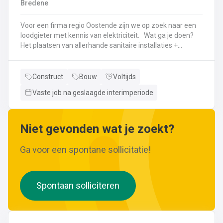
Bredene
wijzigingen aan leidingen aanbrengen.Werken met
ferrometalen zoals gietijzer en staal.
Voor een firma regio Oostende zijn we op zoek naar een
loodgieter met kennis van elektriciteit. Wat ga je doen?
Het plaatsen van allerhande sanitaire installaties +
centrale verwarmingLeggen en aansluiten van leidingen,
buizen,...Plaatsen van verwarmingsketels, radiatoren,
sanitaire toestellenBij Klanten herstellingen gaan
Construct
Bouw
Voltijds
uitvoeren
Vaste job na geslaagde interimperiode
Neem gerust de vacature even door! Indien je nog vragen hebt, k
Niet gevonden wat je zoekt?
Ga voor een spontane sollicitatie!
Spontaan solliciteren