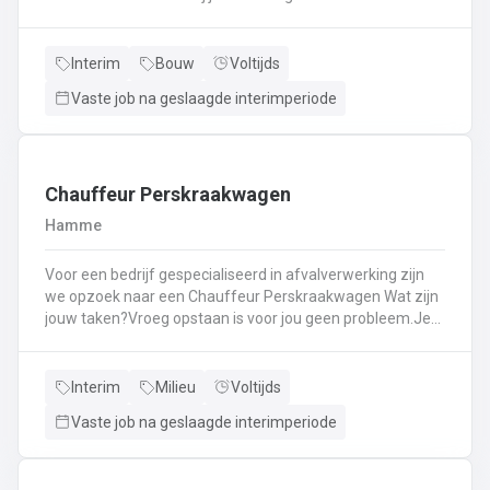
Kassawerk - klantenbedieningAanvullen van rekken, klein
materiaal (licht fysiek werk)Optimale klantenserviceLicht
administratief werk - op termijn: input van klantenorders,
Interim
Bouw
Voltijds
herstellingen etc. + opvolgen Instaan voor de verfmenging
Vaste job na geslaagde interimperiode
- op termijn
Chauffeur Perskraakwagen
Hamme
Voor een bedrijf gespecialiseerd in afvalverwerking zijn
we opzoek naar een Chauffeur Perskraakwagen Wat zijn
jouw taken?Vroeg opstaan is voor jou geen probleem.Je
rijd met een perskraakwagenAfvalophalingVertrekplaats
Waasland
Interim
Milieu
Voltijds
Vaste job na geslaagde interimperiode