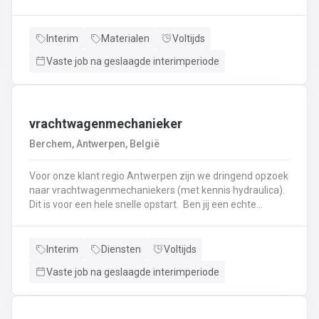
haken, en wapening in de bekisting.Gieten van
beton.Ontkisten van vormen en uitvoeren van de
eindafwerking.Frezen, boren, en zagen in de
Interim
Materialen
Voltijds
producten.Schoonmaken van mallen en zorgen dat ze
Vaste job na geslaagde interimperiode
klaar zijn voor gebruik.Opruimen van de werkplaats en
naleven van veiligheids-, kwaliteits-, en milieuregels.
vrachtwagenmechanieker
Berchem, Antwerpen, België
Voor onze klant regio Antwerpen zijn we dringend opzoek
naar vrachtwagenmechaniekers (met kennis hydraulica).
Dit is voor een hele snelle opstart. Ben jij een echte
specialist in techniek van vrachtwagens? Ben
je gepassioneerd door vrachtwagens en hun mechaniek?
Dan ben jij de persoon die wij zoeken!
Interim
Diensten
Voltijds
Vaste job na geslaagde interimperiode