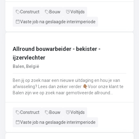
renovatie- en herstellingswerkzaamheden aan een dak.
Wat ga je doen? 👷‍♂️ Nieuwbouw, renovaties en
Construct
Bouw
Voltijds
herstellingswerken van industriële daken.🏡 Hellende
Vaste job na geslaagde interimperiode
daken (pannen, leien,...) én platte daken.🧱 Gevel-, lood-,
zink- en koperwerken.☀️ De installatie van o.a. dakramen,
lichtkoepels, isolatie en zonnepanelen!
Allround bouwarbeider - bekister -
ijzervlechter
Balen, België
Ben jij op zoek naar een nieuwe uitdaging en hou je van
afwisseling? Lees dan zeker verder 👇🏽Voor onze klant te
Balen zijn we op zoek naar gemotiveerde allround
bouwarbeider die thuis is binnen de bouwwereld, specifiek
binnen het bekisten & ijzervlechter 💪🏽 Jouw takenpakket :
🧱 Bewapening maken voor betonconstructies (vloeren,
Construct
Bouw
Voltijds
kolommen, fundering,..) en plaatsenWapeningsstaven op
Vaste job na geslaagde interimperiode
maat maken (knippen en buigen) en
plaatsenOndersteunen bij het bekisten + storten van
beton op de werf...