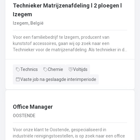
Technieker Matrijzenafdeling l 2 ploegen l
Izegem
Izegem, België
Voor een familiebedrijf te Izegem, producent van
kunststof accessoires, gaan wij op zoek naar een
Technieker voor de matrijzenafdeling. Als technieker in de
productie ben je enerzijds betrokken bij het uitvoeren van
matrijswissels.Anderzijds sta je in voor de opstart van de
productie en stel je de machines correct in.Bovendien
Technics
Chemie
Voltijds
controleer je en valideer je de opstart van nieuwe series,
Vaste job na geslaagde interimperiode
analyseer je fouten en waar nodig neem je corrigerende
maatregelen.Je controleert de conformiteit van de eerste
geproduceerde onderdelen met het oog op het opstarten
van de productie en stuurt bij waar nodig.De controle van
de veiligheidssystemen behoort eveneens tot jouw
Office Manager
takenpakket.Bij dit alles hou je een globaal overzicht van
OOSTENDE
de productie en anticipeer je op veranderingen.
Voor onze klant te Oostende, gespecialiseerd in
industriële reinigingstoestellen, is op zoek naar een office