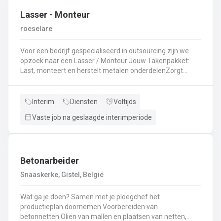
Lasser - Monteur
roeselare
Voor een bedrijf gespecialiseerd in outsourcing zijn we
opzoek naar een Lasser / Monteur Jouw Takenpakket:
Last, monteert en herstelt metalen onderdelenZorgt
ervoor dat alle onderdelen piekfijn en veilig in elkaar
zittenLeest technische plannen en tekeningen met
gemakBepaalt en past de juiste lastechniek toe
Interim
Diensten
Voltijds
(MIG/MAG, TIG, MMA)Werkt nauwkeurig en
Vaste job na geslaagde interimperiode
kwaliteitsgericht volgens veiligheidsvoorschriftenDraagt
bij aan een stevige en duurzame basis voor elk project
Betonarbeider
Snaaskerke, Gistel, België
Wat ga je doen? Samen met je ploegchef het
productieplan doornemen.Voorbereiden van
betonnetten.Oliën van mallen en plaatsen van netten,