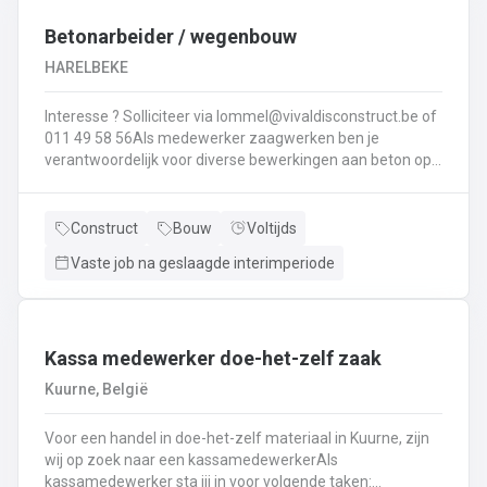
Interesse ? Solliciteer via lommel@ vivaldisconstruct.be of 011 4
Betonarbeider / wegenbouw
HARELBEKE
Interesse ? Solliciteer via lommel@vivaldisconstruct.be of
011 49 58 56Als medewerker zaagwerken ben je
verantwoordelijk voor diverse bewerkingen aan beton op
verschillende locaties doorheen België.Wat behoort er tot
jouw takenpakekt?Uitvoeren van zaag- en
boorwerk.Aanbrengen van voegvullingen.Schuren en
Construct
Bouw
Voltijds
polijsten van beton.Correct en veilig bedienen van
Vaste job na geslaagde interimperiode
machines.Diamantzagen en -boren...
Kassa medewerker doe-het-zelf zaak
Kuurne, België
Voor een handel in doe-het-zelf materiaal in Kuurne, zijn
wij op zoek naar een kassamedewerkerAls
kassamedewerker sta jij in voor volgende taken: