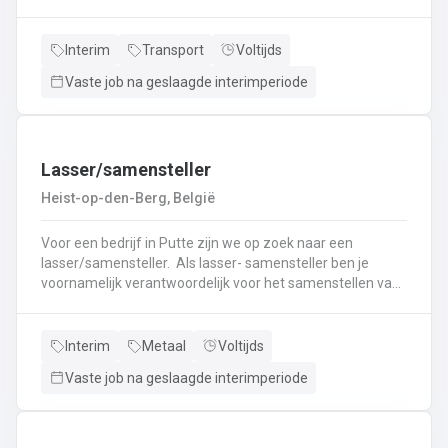
nieuwe uitdaging? Lees dan snel verder! Wat ga je doen?
Veilig en tijdig transporteren van diverse
vloeistoffen.Laden en lossen volgens de voorgeschreven
Interim
Transport
Voltijds
procedures.Controleren van lading en bijbehorende
Vaste job na geslaagde interimperiode
documenten.Naleven van rij- en rusttijden en ADR-
regelgeving.Uitvoeren van eerstelijns onderhoud en
inspectie van de tankwagen.Efficiënte communicatie met
planning en klanten.
Lasser/samensteller
Heist-op-den-Berg, België
Voor een bedrijf in Putte zijn we op zoek naar een
lasser/samensteller. Als lasser- samensteller ben je
voornamelijk verantwoordelijk voor het samenstellen van
staalconstructies en het uitvoeren van
laswerkzaamheden.Je vormt een belangrijke schakel bij
het realiseren van onze projecten.Je werkt samen met
Interim
Metaal
Voltijds
een grote groep enthousiaste collega’s.Je valt onder de
Vaste job na geslaagde interimperiode
dagelijkse leiding van Atelierverantwoordelijke.