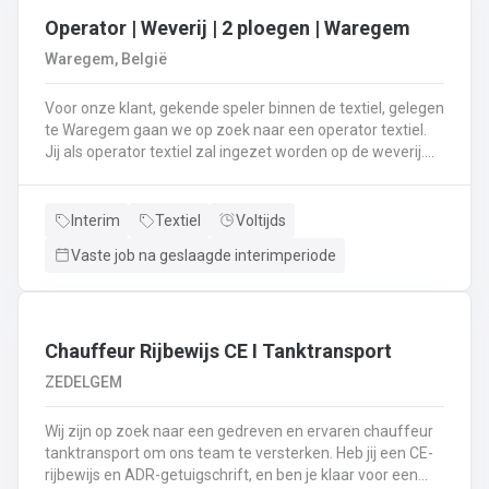
Operator | Weverij | 2 ploegen | Waregem
Waregem, België
Voor onze klant, gekende speler binnen de textiel, gelegen
te Waregem gaan we op zoek naar een operator textiel.
Jij als operator textiel zal ingezet worden op de weverij.
Je bent verantwoordelijk voor het maken van de bomen
voor de weverij;Je assembleert de voorbomen tot een
weefboom;Het herstellen van draadbreuken en draden;Je
Interim
Textiel
Voltijds
verzorgt het intellen in
Vaste job na geslaagde interimperiode
rietenJe kiest op lange termijn voor een job in een 2-
ploegenstelsel.⏰ (vroege ploeg: 5u – 13u15 / late ploeg:
13u15 – 21u30) Stuur jouw cv en motivatie via onze site
⬇️ of bel ons op 09 381 91 95!
Chauffeur Rijbewijs CE I Tanktransport
ZEDELGEM
Wij zijn op zoek naar een gedreven en ervaren chauffeur
tanktransport om ons team te versterken. Heb jij een CE-
rijbewijs en ADR-getuigschrift, en ben je klaar voor een