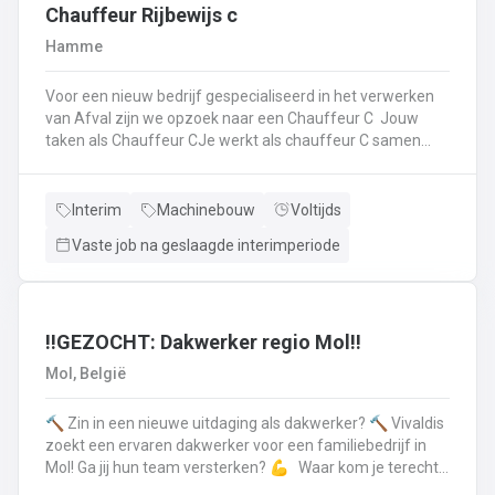
op.Plichtsbewust werken: Je voert brandstofleveringen
Chauffeur Rijbewijs c
steeds veilig en netjes uit.Fit blijven: Je blijft in beweging
Hamme
tijdens je werk – extra fitness is overbodig!Trots op je
truck: Je houdt je eigen Scania of Volvo in topconditie, en
Voor een nieuw bedrijf gespecialiseerd in het verwerken
meldt technische problemen tijdig.Werken aan de beste
van Afval zijn we opzoek naar een Chauffeur C Jouw
versie van jezelf: Elke dag werk je aan jezelf, door continu
taken als Chauffeur CJe werkt als chauffeur C samen
te leren en verbeteren.
met een collega in een team dat de rolcontainers gaat
ledigen bij onze klantenHierbij volg je nauwgezet de
veiligheidsvoorschriften, het verkeersreglement en de
Interim
Machinebouw
Voltijds
technische procedures van de werkmiddelen (beladings-
Vaste job na geslaagde interimperiode
en perssysteem van de ophaalwagen). Veiligheid komt
steeds op de eerste plaats!Je rijdt economisch, defensief
en milieubewustJe registreert en volgt
activiteitengegevens op via de boordcomputerJe reinigt
en voert het basisonderhoud uit aan de voertuigenDit alles
‼️GEZOCHT: Dakwerker regio Mol‼️
doe je met de glimlach en een grote portie enthousiasme
Mol, België
🔨 Zin in een nieuwe uitdaging als dakwerker? 🔨 Vivaldis
zoekt een ervaren dakwerker voor een familiebedrijf in
Mol! Ga jij hun team versterken? 💪 Waar kom je terecht ?
MolEen familiebedrijf gespecialiseerd in nieuwbouw als