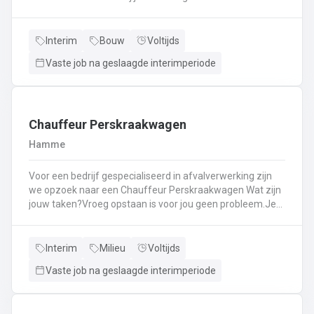
Kassawerk - klantenbedieningAanvullen van rekken, klein
materiaal (licht fysiek werk)Optimale klantenserviceLicht
administratief werk - op termijn: input van klantenorders,
Interim
Bouw
Voltijds
herstellingen etc. + opvolgen Instaan voor de verfmenging
Vaste job na geslaagde interimperiode
- op termijn
Chauffeur Perskraakwagen
Hamme
Voor een bedrijf gespecialiseerd in afvalverwerking zijn
we opzoek naar een Chauffeur Perskraakwagen Wat zijn
jouw taken?Vroeg opstaan is voor jou geen probleem.Je
rijd met een perskraakwagenAfvalophalingVertrekplaats
Waasland
Interim
Milieu
Voltijds
Vaste job na geslaagde interimperiode