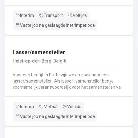
nieuwe uitdaging? Lees dan snel verder! Wat ga je doen?
Veilig en tijdig transporteren van diverse
vloeistoffen.Laden en lossen volgens de voorgeschreven
Interim
Transport
Voltijds
procedures.Controleren van lading en bijbehorende
Vaste job na geslaagde interimperiode
documenten.Naleven van rij- en rusttijden en ADR-
regelgeving.Uitvoeren van eerstelijns onderhoud en
inspectie van de tankwagen.Efficiënte communicatie met
planning en klanten.
Lasser/samensteller
Heist-op-den-Berg, België
Voor een bedrijf in Putte zijn we op zoek naar een
lasser/samensteller. Als lasser- samensteller ben je
voornamelijk verantwoordelijk voor het samenstellen van
staalconstructies en het uitvoeren van
laswerkzaamheden.Je vormt een belangrijke schakel bij
het realiseren van onze projecten.Je werkt samen met
Interim
Metaal
Voltijds
een grote groep enthousiaste collega’s.Je valt onder de
Vaste job na geslaagde interimperiode
dagelijkse leiding van Atelierverantwoordelijke.