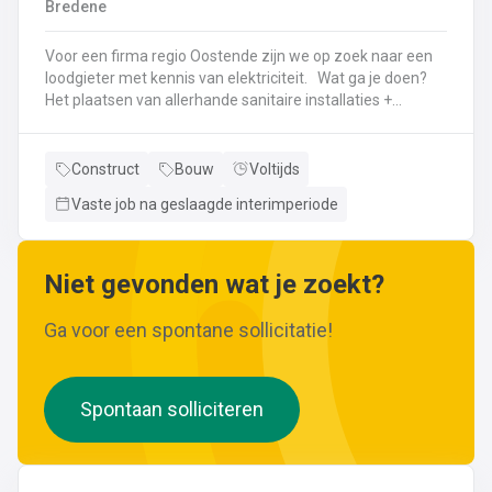
Bredene
wijzigingen aan leidingen aanbrengen.Werken met
ferrometalen zoals gietijzer en staal.
Voor een firma regio Oostende zijn we op zoek naar een
loodgieter met kennis van elektriciteit. Wat ga je doen?
Het plaatsen van allerhande sanitaire installaties +
centrale verwarmingLeggen en aansluiten van leidingen,
buizen,...Plaatsen van verwarmingsketels, radiatoren,
sanitaire toestellenBij Klanten herstellingen gaan
Construct
Bouw
Voltijds
uitvoeren
Vaste job na geslaagde interimperiode
Neem gerust de vacature even door! Indien je nog vragen hebt, k
Niet gevonden wat je zoekt?
Ga voor een spontane sollicitatie!
Spontaan solliciteren