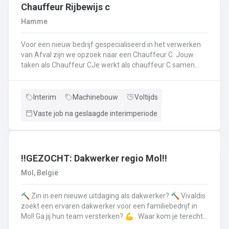
op.Plichtsbewust werken: Je voert brandstofleveringen
Chauffeur Rijbewijs c
steeds veilig en netjes uit.Fit blijven: Je blijft in beweging
Hamme
tijdens je werk – extra fitness is overbodig!Trots op je
truck: Je houdt je eigen Scania of Volvo in topconditie, en
Voor een nieuw bedrijf gespecialiseerd in het verwerken
meldt technische problemen tijdig.Werken aan de beste
van Afval zijn we opzoek naar een Chauffeur C Jouw
versie van jezelf: Elke dag werk je aan jezelf, door continu
taken als Chauffeur CJe werkt als chauffeur C samen
te leren en verbeteren.
met een collega in een team dat de rolcontainers gaat
ledigen bij onze klantenHierbij volg je nauwgezet de
veiligheidsvoorschriften, het verkeersreglement en de
Interim
Machinebouw
Voltijds
technische procedures van de werkmiddelen (beladings-
Vaste job na geslaagde interimperiode
en perssysteem van de ophaalwagen). Veiligheid komt
steeds op de eerste plaats!Je rijdt economisch, defensief
en milieubewustJe registreert en volgt
activiteitengegevens op via de boordcomputerJe reinigt
en voert het basisonderhoud uit aan de voertuigenDit alles
‼️GEZOCHT: Dakwerker regio Mol‼️
doe je met de glimlach en een grote portie enthousiasme
Mol, België
🔨 Zin in een nieuwe uitdaging als dakwerker? 🔨 Vivaldis
zoekt een ervaren dakwerker voor een familiebedrijf in
Mol! Ga jij hun team versterken? 💪 Waar kom je terecht ?
MolEen familiebedrijf gespecialiseerd in nieuwbouw als