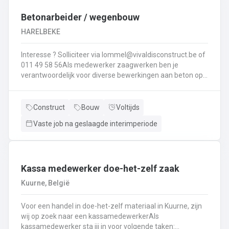
Interesse ? Solliciteer via lommel@ vivaldisconstruct.be of 011 4
Betonarbeider / wegenbouw
HARELBEKE
Interesse ? Solliciteer via lommel@vivaldisconstruct.be of
011 49 58 56Als medewerker zaagwerken ben je
verantwoordelijk voor diverse bewerkingen aan beton op
verschillende locaties doorheen België.Wat behoort er tot
jouw takenpakekt?Uitvoeren van zaag- en
boorwerk.Aanbrengen van voegvullingen.Schuren en
Construct
Bouw
Voltijds
polijsten van beton.Correct en veilig bedienen van
Vaste job na geslaagde interimperiode
machines.Diamantzagen en -boren...
Kassa medewerker doe-het-zelf zaak
Kuurne, België
Voor een handel in doe-het-zelf materiaal in Kuurne, zijn
wij op zoek naar een kassamedewerkerAls
kassamedewerker sta jij in voor volgende taken: