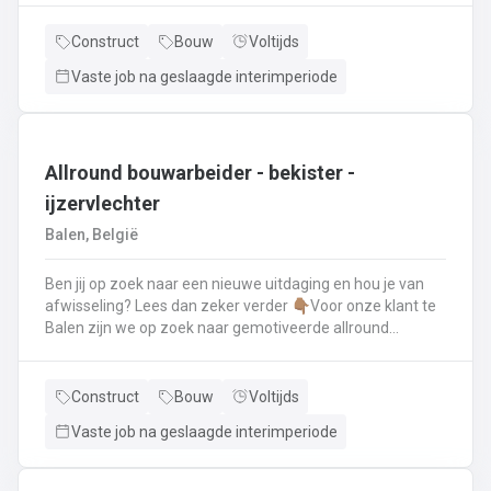
renovatie- en herstellingswerkzaamheden aan een dak.
Wat ga je doen? 👷‍♂️ Nieuwbouw, renovaties en
Construct
Bouw
Voltijds
herstellingswerken van industriële daken.🏡 Hellende
Vaste job na geslaagde interimperiode
daken (pannen, leien,...) én platte daken.🧱 Gevel-, lood-,
zink- en koperwerken.☀️ De installatie van o.a. dakramen,
lichtkoepels, isolatie en zonnepanelen!
Allround bouwarbeider - bekister -
ijzervlechter
Balen, België
Ben jij op zoek naar een nieuwe uitdaging en hou je van
afwisseling? Lees dan zeker verder 👇🏽Voor onze klant te
Balen zijn we op zoek naar gemotiveerde allround
bouwarbeider die thuis is binnen de bouwwereld, specifiek
binnen het bekisten & ijzervlechter 💪🏽 Jouw takenpakket :
🧱 Bewapening maken voor betonconstructies (vloeren,
Construct
Bouw
Voltijds
kolommen, fundering,..) en plaatsenWapeningsstaven op
Vaste job na geslaagde interimperiode
maat maken (knippen en buigen) en
plaatsenOndersteunen bij het bekisten + storten van
beton op de werf...