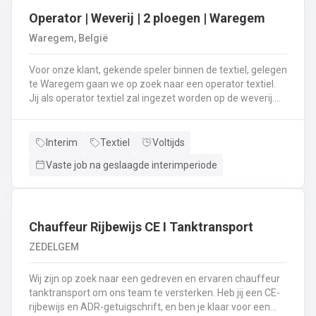
Operator | Weverij | 2 ploegen | Waregem
Waregem, België
Voor onze klant, gekende speler binnen de textiel, gelegen
te Waregem gaan we op zoek naar een operator textiel.
Jij als operator textiel zal ingezet worden op de weverij.
Je bent verantwoordelijk voor het maken van de bomen
voor de weverij;Je assembleert de voorbomen tot een
weefboom;Het herstellen van draadbreuken en draden;Je
Interim
Textiel
Voltijds
verzorgt het intellen in
Vaste job na geslaagde interimperiode
rietenJe kiest op lange termijn voor een job in een 2-
ploegenstelsel.⏰ (vroege ploeg: 5u – 13u15 / late ploeg:
13u15 – 21u30) Stuur jouw cv en motivatie via onze site
⬇️ of bel ons op 09 381 91 95!
Chauffeur Rijbewijs CE I Tanktransport
ZEDELGEM
Wij zijn op zoek naar een gedreven en ervaren chauffeur
tanktransport om ons team te versterken. Heb jij een CE-
rijbewijs en ADR-getuigschrift, en ben je klaar voor een