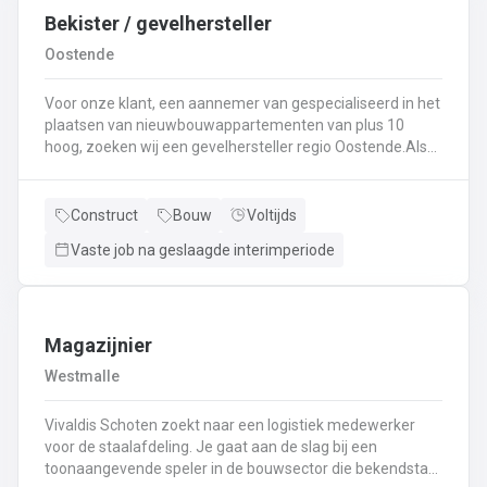
Bekister / gevelhersteller
Oostende
Voor onze klant, een aannemer van gespecialiseerd in het
plaatsen van nieuwbouwappartementen van plus 10
hoog, zoeken wij een gevelhersteller regio Oostende.Als
gevelhersteller, betonarbeider, bekister wordt je
tewerkgesteld in kleine ploegen van een 3 à 5-tal
collegas. Je zal voornamelijk ingezet worden voor:
Construct
Bouw
Voltijds
Reinigen renoveren en beschermen van industriële
Vaste job na geslaagde interimperiode
gevel;Opnieuw voegen van bakstenen;Renovatie van
gevelbekleding;Gebruik maken van deze technieken: crepi
bepleistering steenstrips hout bakstenen;Verwijderen van
slechte beton herbehandelen van de aangetaste
wapening en voorzien van een beschermlaag;Herstellen
Magazijnier
van beton met hoogwaardige reparatiemortel. Beton is je
Westmalle
2de natuur en heeft weinig geheimen voor jou. Je weet de
vrijheid in de bouwsector te waarderen en weet van
Vivaldis Schoten zoekt naar een logistiek medewerker
aanpakken. Dan is dit zeker de job voor jou!
voor de staalafdeling. Je gaat aan de slag bij een
toonaangevende speler in de bouwsector die bekendstaat