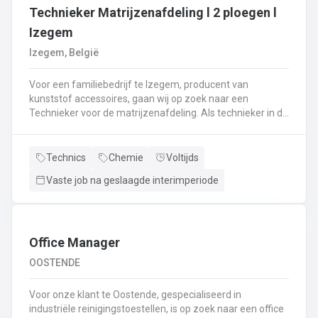
Technieker Matrijzenafdeling l 2 ploegen l
Izegem
Izegem, België
Voor een familiebedrijf te Izegem, producent van
kunststof accessoires, gaan wij op zoek naar een
Technieker voor de matrijzenafdeling. Als technieker in de
productie ben je enerzijds betrokken bij het uitvoeren van
matrijswissels.Anderzijds sta je in voor de opstart van de
productie en stel je de machines correct in.Bovendien
Technics
Chemie
Voltijds
controleer je en valideer je de opstart van nieuwe series,
Vaste job na geslaagde interimperiode
analyseer je fouten en waar nodig neem je corrigerende
maatregelen.Je controleert de conformiteit van de eerste
geproduceerde onderdelen met het oog op het opstarten
van de productie en stuurt bij waar nodig.De controle van
de veiligheidssystemen behoort eveneens tot jouw
Office Manager
takenpakket.Bij dit alles hou je een globaal overzicht van
OOSTENDE
de productie en anticipeer je op veranderingen.
Voor onze klant te Oostende, gespecialiseerd in
industriële reinigingstoestellen, is op zoek naar een office