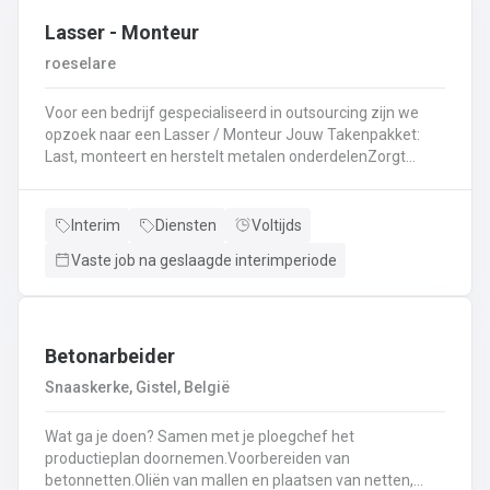
Lasser - Monteur
roeselare
Voor een bedrijf gespecialiseerd in outsourcing zijn we
opzoek naar een Lasser / Monteur Jouw Takenpakket:
Last, monteert en herstelt metalen onderdelenZorgt
ervoor dat alle onderdelen piekfijn en veilig in elkaar
zittenLeest technische plannen en tekeningen met
gemakBepaalt en past de juiste lastechniek toe
Interim
Diensten
Voltijds
(MIG/MAG, TIG, MMA)Werkt nauwkeurig en
Vaste job na geslaagde interimperiode
kwaliteitsgericht volgens veiligheidsvoorschriftenDraagt
bij aan een stevige en duurzame basis voor elk project
Betonarbeider
Snaaskerke, Gistel, België
Wat ga je doen? Samen met je ploegchef het
productieplan doornemen.Voorbereiden van
betonnetten.Oliën van mallen en plaatsen van netten,