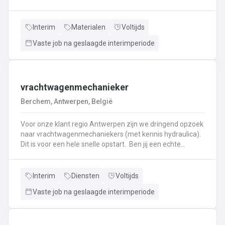
haken, en wapening in de bekisting.Gieten van
beton.Ontkisten van vormen en uitvoeren van de
eindafwerking.Frezen, boren, en zagen in de
Interim
Materialen
Voltijds
producten.Schoonmaken van mallen en zorgen dat ze
Vaste job na geslaagde interimperiode
klaar zijn voor gebruik.Opruimen van de werkplaats en
naleven van veiligheids-, kwaliteits-, en milieuregels.
vrachtwagenmechanieker
Berchem, Antwerpen, België
Voor onze klant regio Antwerpen zijn we dringend opzoek
naar vrachtwagenmechaniekers (met kennis hydraulica).
Dit is voor een hele snelle opstart. Ben jij een echte
specialist in techniek van vrachtwagens? Ben
je gepassioneerd door vrachtwagens en hun mechaniek?
Dan ben jij de persoon die wij zoeken!
Interim
Diensten
Voltijds
Vaste job na geslaagde interimperiode